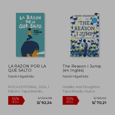
20%
50%
dcto.
dcto.
S/ 39,20
S/ 195,
LA RAZON POR LA
The Reason I Jump
QUE SALTO
(en Inglés)
Naoki Higashida
Naoki Higashida
ROCA EDITORIAL, 2024, 1
Hodder And Stoughton,
Edición, Tapa Blanda,
Tapa Blanda, Nuevo
Nuevo