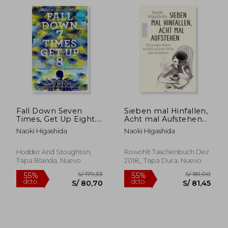
Fall Down Seven
Sieben mal Hinfallen,
Times, Get Up Eight.
Acht mal Aufstehen
A Young Man’s Voice
(en Alemán)
Naoki Higashida
Naoki Higashida
S/ 204,07
S/ 176
55%
55%
Hodder And Stoughton,
Rowohlt Taschenbuch Dez
dcto.
dcto.
S/ 91,83
S/ 79,
Tapa Blanda, Nuevo
2018,, Tapa Dura, Nuevo