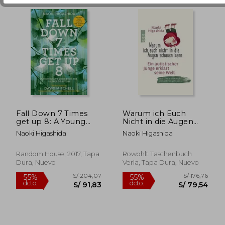
Fall Down 7 Times
Warum ich Euch
get up 8: A Young
Nicht in die Augen
S/ 131,14
S/ 212
55%
55%
Man's Voice From the
Schauen Kann: Ein
dcto.
dcto.
Naoki Higashida
Naoki Higashida
S/ 59,01
S/ 95,
Silence of Autism (en
Autistischer Junge
Inglés)
Erklärt Seine Welt (en
Alemán)
Random House, 2017, Tapa
Rowohlt Taschenbuch
Dura, Nuevo
Verla, Tapa Dura, Nuevo