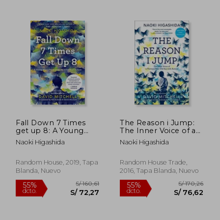
S/ 204,98
S/ 156,
55%
55%
dcto.
dcto.
S/ 92,24
S/ 70,
Fall Down 7 Times
The Reason i Jump:
get up 8: A Young
The Inner Voice of a
Man's Voice From the
Thirteen-Year-Old
Naoki Higashida
Naoki Higashida
Silence of Autism (en
boy With Autism (en
Inglés)
Inglés)
Random House, 2019, Tapa
Random House Trade,
Blanda, Nuevo
2016, Tapa Blanda, Nuevo