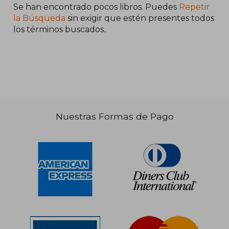
Se han encontrado pocos libros. Puedes
Repetir
la Búsqueda
sin exigir que estén presentes todos
los términos buscados..
Nuestras Formas de Pago
S/ 179,33
S/ 181,
55%
55%
dcto.
dcto.
S/ 80,70
S/ 81,