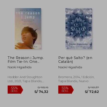
S/ 160,61
S/ 170,
55%
55%
dcto.
dcto.
S/ 72,27
S/ 76,
The Reason i Jump.
Per què Salto? (en
Film Tie-In: One
Catalán)
Boy'S Voice From the
Naoki Higashida
Naoki Higashida
Silence of Autism (en
Inglés)
Hodder And Stoughton
Bromera, 2014, 1 Edición,
Ltd., 2021, Tapa Blanda,
Tapa Blanda, Nuevo
Nuevo