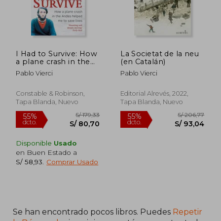
I Had to Survive: How
La Societat de la neu
a plane crash in the
(en Catalán)
Andes helped me to
Pablo Vierci
Pablo Vierci
save lives
Constable & Robinson,
Editorial Alrevés, 2022,
Tapa Blanda, Nuevo
Tapa Blanda, Nuevo
Disponible
Usado
en Buen Estado a
S/ 58,93
.
Comprar Usado
S/ 160,61
S/ 169,
55%
55%
dcto.
dcto.
S/ 72,27
S/ 76,
Se han encontrado pocos libros. Puedes
Repetir