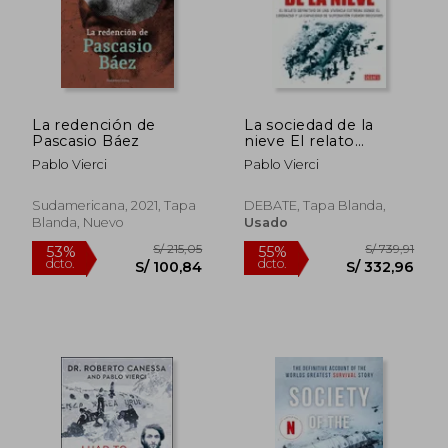
La redención de
La sociedad de la
Pascasio Báez
nieve El relato
definitivo de una
Pablo Vierci
Pablo Vierci
vivencia extrema d
Sudamericana, 2021, Tapa
DEBATE, Tapa Blanda,
Blanda, Nuevo
Usado
S/ 203,19
S/ 154
53%
55%
dcto.
dcto.
S/ 96,23
S/ 69,