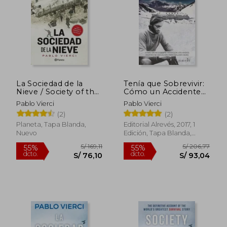
S/ 144,01
S/ 183
45%
50%
dcto.
dcto.
S/ 79,20
S/ 91,
La Sociedad de la
Tenía que Sobrevivir:
Nieve / Society of the
Cómo un Accidente
Snow
Aéreo en los Andes
Pablo Vierci
Pablo Vierci
Inspiró mi Vocación
(2)
(2)
Para Salvar Vidas
Planeta, Tapa Blanda,
Editorial Alrevés, 2017, 1
Nuevo
Edición, Tapa Blanda,
Nuevo