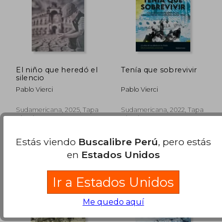
El niño que heredó el
Tenía que sobrevivir
silencio
Pablo Vierci
Pablo Vierci
S/ 283,49
S/ 215
50%
53%
dcto.
dcto.
S/ 141,75
S/ 100,
Sudamericana, 2025, Tapa
Sudamericana, 2022, Tapa
Blanda, Nuevo
Blanda, Nuevo
Estás viendo
Buscalibre Perú
, pero estás
en
Estados Unidos
Ir a Estados Unidos
Me quedo aquí