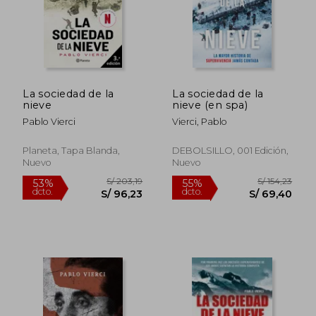
La sociedad de la
La sociedad de la
nieve
nieve (en spa)
Pablo Vierci
Vierci, Pablo
Planeta, Tapa Blanda,
DEBOLSILLO, 001 Edición,
Nuevo
Nuevo
S/ 215,05
S/ 229,
53%
54%
dcto.
dcto.
S/ 100,84
S/ 106,