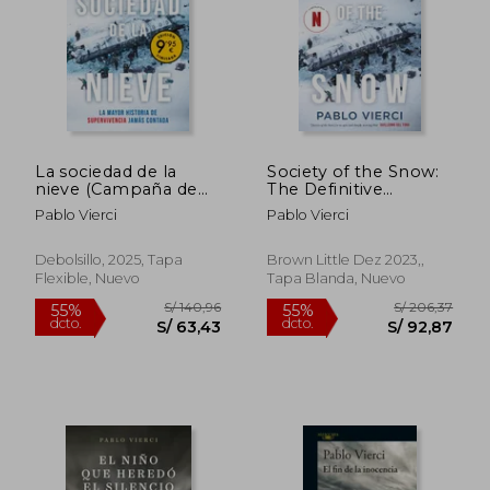
S/ 169,11
S/ 206,
55%
55%
dcto.
dcto.
S/ 76,10
S/ 93,
La sociedad de la
Society of the Snow:
nieve (Campaña de
The Definitive
verano edición
Account of the
Pablo Vierci
Pablo Vierci
limitada)
World's Greatest
Survival Story
Debolsillo, 2025, Tapa
Brown Little Dez 2023,,
Flexible, Nuevo
Tapa Blanda, Nuevo