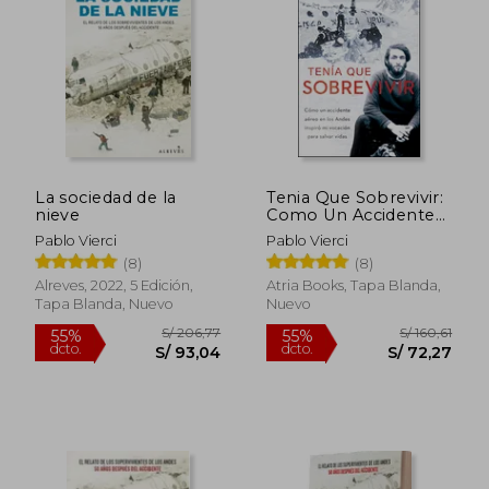
35%
25%
dcto.
dcto.
S/ 45,44
S/ 66,
La sociedad de la
Tenia Que Sobrevivir:
nieve
Como Un Accidente
Aereo En Los Andes
Pablo Vierci
Pablo Vierci
Inspiro Mi Vocacion
(8)
(8)
Para Salvar Vidas
(Atria Espanol)
Alreves, 2022, 5 Edición,
Atria Books, Tapa Blanda,
Tapa Blanda, Nuevo
Nuevo