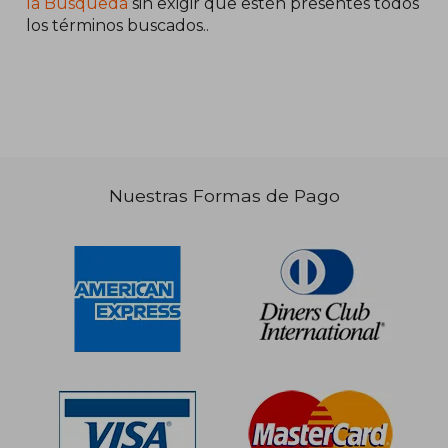
la Búsqueda
sin exigir que estén presentes todos
los términos buscados..
Nuestras Formas de Pago
S/ 179,33
S/ 206,
55%
55%
dcto.
dcto.
S/ 80,70
S/ 93,