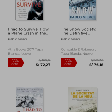
I had to Survive: How
The Snow Society:
a Plane Crash in the
The Definitive
Andes Inspired my
Account of the
Pablo Vierci
Pablo Vierci
Calling to Save Lives
World's Greatest
(en Inglés)
Survival Story (en
Inglés)
Atria Books, 2017, Tapa
Constable & Robinson,
Blanda, Nuevo
Tapa Blanda, Nuevo
S/ 215,05
S/ 739
53%
55%
dcto.
dcto.
S/ 100,84
S/ 332,