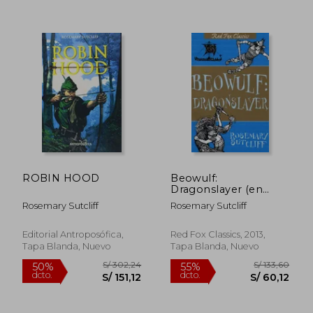
S/ 201,56
S/ 170,
55%
55%
dcto.
dcto.
S/ 90,70
S/ 76,
ROBIN HOOD
Beowulf:
Dragonslayer (en
Inglés)
Rosemary Sutcliff
Rosemary Sutcliff
Editorial Antroposófica,
Red Fox Classics, 2013,
Tapa Blanda, Nuevo
Tapa Blanda, Nuevo