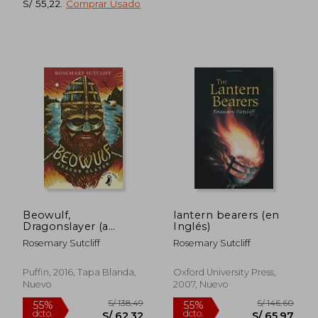
S/ 55,22
.
Comprar Usado
S/ 156,13
S/ 159
55%
55%
dcto.
dcto.
S/ 70,26
S/ 71,
Beowulf,
lantern bearers (en
Dragonslayer (a
Inglés)
Puffin Book) (en
Rosemary Sutcliff
Rosemary Sutcliff
Inglés)
Puffin, 2016, Tapa Blanda,
Oxford University Press,
Nuevo
2007, Nuevo