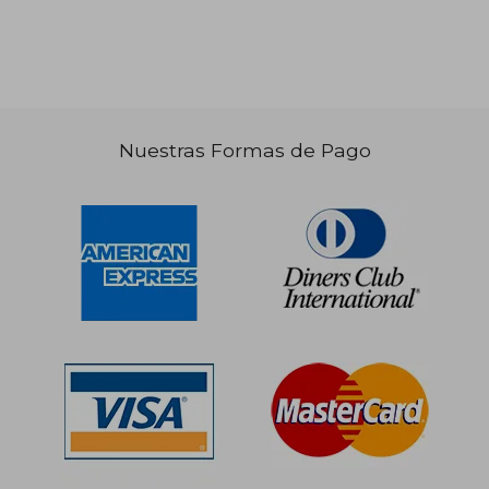
Nuestras Formas de Pago
S/ 141,40
S/ 141,
55%
55%
dcto.
dcto.
S/ 63,63
S/ 63,