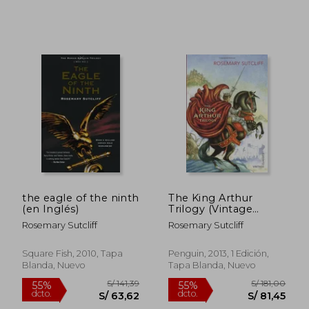
the eagle of the ninth
The King Arthur
(en Inglés)
Trilogy (Vintage
Childrens Classics) (en
Rosemary Sutcliff
Rosemary Sutcliff
Inglés)
Square Fish, 2010, Tapa
Penguin, 2013, 1 Edición,
Blanda, Nuevo
Tapa Blanda, Nuevo
S/ 146,60
S/ 183
55%
55%
dcto.
dcto.
S/ 65,97
S/ 82,