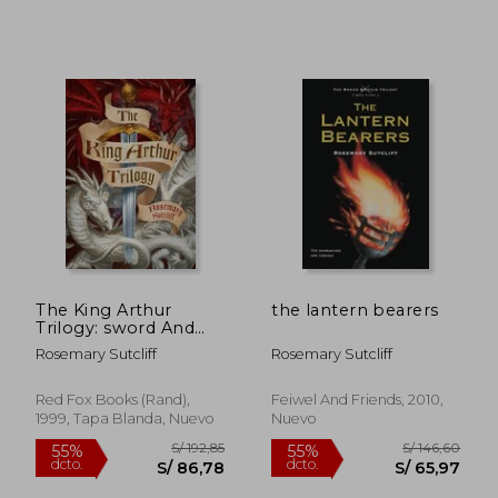
The King Arthur
the lantern bearers
Trilogy: sword And
The Circle , light
Rosemary Sutcliff
Rosemary Sutcliff
Beyond The Forest ,
road To Camlann (en
Inglés)
Red Fox Books (rand),
Feiwel And Friends, 2010,
1999, Tapa Blanda, Nuevo
Nuevo