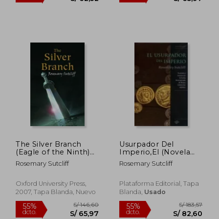
The Silver Branch
Usurpador Del
(Eagle of the Ninth)
Imperio,El (Novela
(en Inglés)
histórica)
Rosemary Sutcliff
Rosemary Sutcliff
S/ 138,49
S/ 146,
Oxford University Press,
Plataforma Editorial, Tapa
55%
55%
dcto.
dcto.
S/ 62,32
S/ 65,
2007, Tapa Blanda, Nuevo
Blanda,
Usado