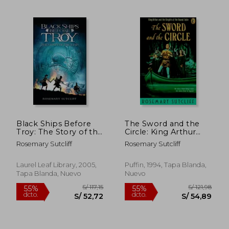
S/ 307,03
S/ 117
50%
55%
dcto.
dcto.
S/ 153,51
S/ 52,
Black Ships Before
The Sword and the
Troy: The Story of the
Circle: King Arthur
Iliad (en Inglés)
and the Knights of
Rosemary Sutcliff
Rosemary Sutcliff
the Round Table (en
Inglés)
Laurel Leaf Library, 2005,
Puffin, 1994, Tapa Blanda,
Tapa Blanda, Nuevo
Nuevo