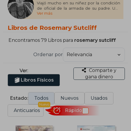
Viajó mucho en su niñez por la condición
de oficial de la armada de su padre. Una
Ver más
enfermedad le acarreó el vivir en una silla
de ruedas prácticamente toda su vida.
Estudió Arte en la escuela de Bideford, y se
Libros de Rosemary Sutcliff
dedicó a pintar miniaturas hasta que en
1950 comenzó a escribir.
Encontramos 79 Libros para
rosemary sutcliff
Escribió novelas infantiles, de aventuras,
biografías y fundamentalmente novelas de
Ordenar por
ficción histórica, caracterizadas por su
escritura minuciosa y de gran calidad
literaria, con mucha delicadeza y lirismo.
Comparte y
Ver:
gana dinero
Libros Físicos
Estado:
Todos
Nuevos
Usados
Nuevo
Anticuarios
Rápido