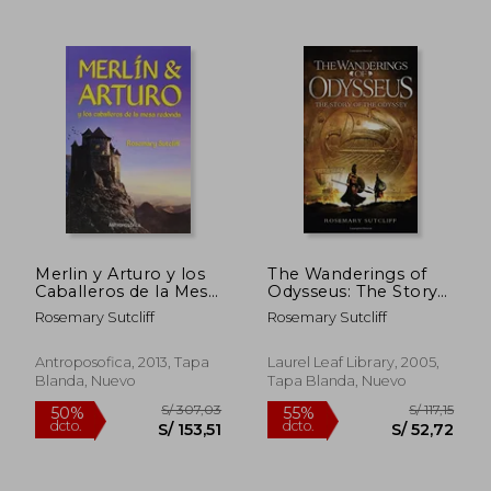
S/ 261,64
S/ 165
55%
55%
dcto.
dcto.
S/ 117,74
S/ 74,
Merlin y Arturo y los
The Wanderings of
Caballeros de la Mesa
Odysseus: The Story
Redonda
of the Odyssey (en
Rosemary Sutcliff
Rosemary Sutcliff
Inglés)
Antroposofica, 2013, Tapa
Laurel Leaf Library, 2005,
Blanda, Nuevo
Tapa Blanda, Nuevo