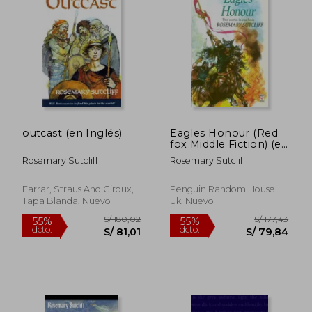
outcast (en Inglés)
Eagles Honour (Red
fox Middle Fiction) (en
Inglés)
Rosemary Sutcliff
Rosemary Sutcliff
Farrar, Straus And Giroux,
Penguin Random House
Tapa Blanda, Nuevo
Uk, Nuevo
S/ 135,38
S/ 170,
55%
55%
dcto.
dcto.
S/ 60,92
S/ 76,