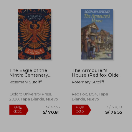
S/ 302,24
S/ 133,
50%
55%
dcto.
dcto.
S/ 151,12
S/ 60,
The Eagle of the
The Armourer's
Ninth: Centenary
House (Red fox Older
Edition (The Eagle of
Fiction) (en Inglés)
Rosemary Sutcliff
Rosemary Sutcliff
the Ninth Film Tie-In
Editions) (en Inglés)
Oxford University Press,
Red Fox, 1994, Tapa
2020, Tapa Blanda, Nuevo
Blanda, Nuevo