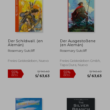
S/ 180,02
S/ 177
55%
55%
dcto.
dcto.
S/ 81,01
S/ 79,
Der Schildwall. (en
Der Ausgestoßene
Alemán)
(en Alemán)
Rosemary Sutcliff
Rosemary Sutcliff
Freies Geistesleben, Nuevo
Freies Geistesleben Gmbh,
Tapa Dura, Nuevo