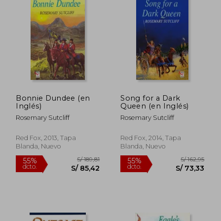
Bonnie Dundee (en
Song for a Dark
Inglés)
Queen (en Inglés)
Rosemary Sutcliff
Rosemary Sutcliff
Red Fox, 2013, Tapa
Red Fox, 2014, Tapa
Blanda, Nuevo
Blanda, Nuevo
S/ 164,49
S/ 178,
55%
55%
dcto.
dcto.
S/ 74,02
S/ 80,