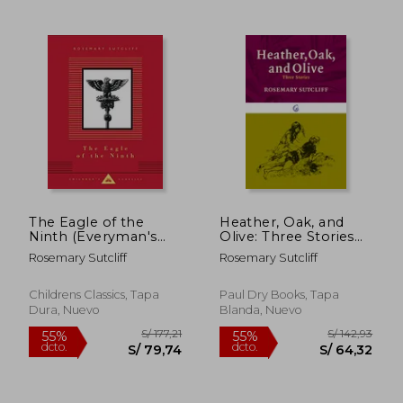
S/ 159,14
S/ 148
55%
55%
dcto.
dcto.
S/ 71,61
S/ 66,
The Eagle of the
Heather, Oak, and
Ninth (Everyman's
Olive: Three Stories
Library CHILDREN'S
(en Inglés)
Rosemary Sutcliff
Rosemary Sutcliff
CLASSICS)
Childrens Classics, Tapa
Paul Dry Books, Tapa
Dura, Nuevo
Blanda, Nuevo