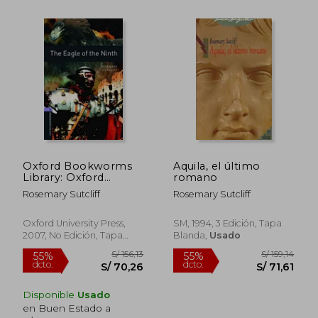
S/ 117,15
S/ 121
55%
55%
dcto.
dcto.
S/ 52,72
S/ 54,
Oxford Bookworms
Aquila, el último
Library: Oxford
romano
Bookworms 4. The
Rosemary Sutcliff
Rosemary Sutcliff
Eagle of the Ninth:
1400 Headwords (en
Inglés)
Oxford University Press,
SM, 1994, 3 Edición, Tapa
2007, No Edición, Tapa
Blanda,
Usado
Blanda, Nuevo
Disponible
Usado
en Buen Estado a