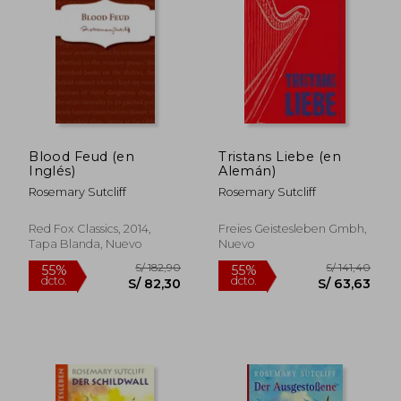
S/ 189,81
S/ 162
55%
55%
dcto.
dcto.
S/ 85,42
S/ 73,
Blood Feud (en
Tristans Liebe (en
Inglés)
Alemán)
Rosemary Sutcliff
Rosemary Sutcliff
Red Fox Classics, 2014,
Freies Geistesleben Gmbh,
Tapa Blanda, Nuevo
Nuevo