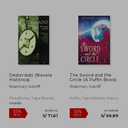
S/ 192,85
S/ 146,
55%
55%
dcto.
dcto.
S/ 86,78
S/ 65,
Desterrado (Novela
The Sword and the
Histórica)
Circle (A Puffin Book)
Rosemary Sutcliff
Rosemary Sutcliff
Plataforma, Tapa Blanda,
Puffin, Tapa Blanda, Nuevo
Usado