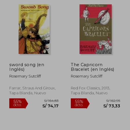
sword song (en
The Capricorn
Inglés)
Bracelet (en Inglés)
S/ 157,35
S/ 170,
55%
55%
Rosemary Sutcliff
Rosemary Sutcliff
dcto.
dcto.
S/ 70,81
S/ 76,
Farrar, Straus And Giroux,
Red Fox Classics, 2013,
Tapa Blanda, Nuevo
Tapa Blanda, Nuevo