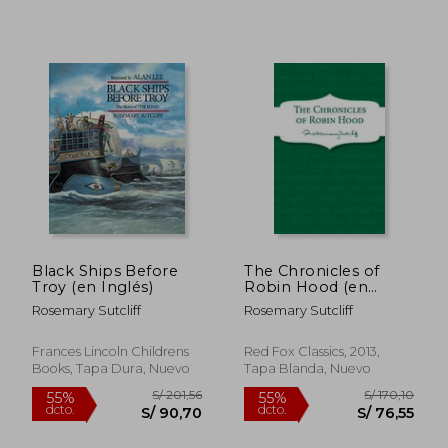
S/ 141,39
S/ 181,
55%
55%
dcto.
dcto.
S/ 63,62
S/ 81,
Black Ships Before
The Chronicles of
Troy (en Inglés)
Robin Hood (en
Inglés)
Rosemary Sutcliff
Rosemary Sutcliff
Frances Lincoln Childrens
Red Fox Classics, 2013,
Books, Tapa Dura, Nuevo
Tapa Blanda, Nuevo