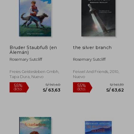
S/ 173,45
S/ 170,
55%
55%
dcto.
dcto.
S/ 78,05
S/ 76,
Bruder Staubfuß (en
the silver branch
Alemán)
Rosemary Sutcliff
Rosemary Sutcliff
Freies Geistesleben Gmbh,
Feiwel And Friends, 2010,
Tapa Dura, Nuevo
Nuevo