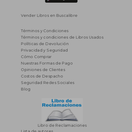
Vender Libros en Buscalibre
Términos y Condiciones
Términos y condiciones de Libros Usados
Políticas de Devolución
Privacidad y Seguridad
Cómo Comprar
Nuestras Formas de Pago
Opiniones de Clientes
S/ 141,40
S/ 141,
55%
55%
Costos de Despacho
dcto.
dcto.
S/ 63,63
S/ 63,
Seguridad Redes Sociales
Blog
Libro de Reclamaciones
Lista de autores