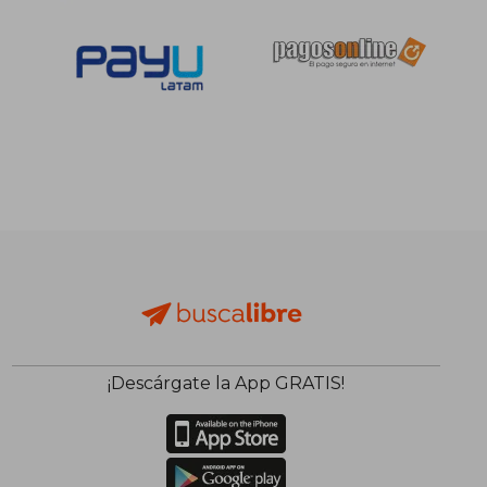
S/ 141,40
S/ 141
55%
55%
dcto.
dcto.
S/ 63,63
S/ 63,
¡Descárgate la App GRATIS!