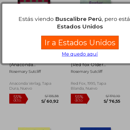
Estás viendo
Buscalibre Perú
, pero est
Estados Unidos
Ir a Estados Unidos
Me quedo aquí
Robin Hood
Brother Dusty Feet
(Anaconda
(Red fox Older
Kinderklassiker) (en
Fiction) (en Inglés)
Rosemary Sutcliff
Rosemary Sutcliff
Alemán)
Anaconda Verlag, Tapa
Red Fox, 1995, Tapa
Dura, Nuevo
Blanda, Nuevo
S/ 164,83
S/ 162
55%
55%
dcto.
dcto.
S/ 74,17
S/ 73,