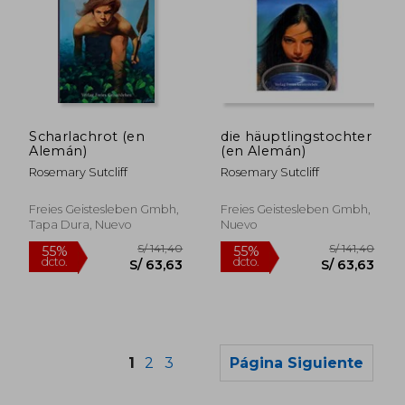
S/ 182,90
S/ 141,
55%
55%
dcto.
dcto.
Scharlachrot (en
die häuptlingstochter
S/ 82,30
S/ 63,
Alemán)
(en Alemán)
Rosemary Sutcliff
Rosemary Sutcliff
Freies Geistesleben Gmbh,
Freies Geistesleben Gmbh,
Tapa Dura, Nuevo
Nuevo
1
2
3
Página Siguiente