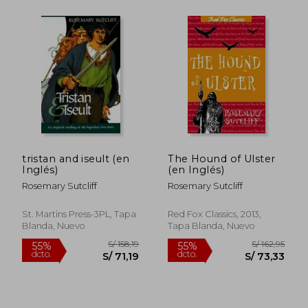
S/ 177,21
S/ 142,
55%
55%
dcto.
dcto.
tristan and iseult (en
The Hound of Ulster
S/ 79,74
S/ 64,
Inglés)
(en Inglés)
Rosemary Sutcliff
Rosemary Sutcliff
St. Martins Press-3PL, Tapa
Red Fox Classics, 2013,
Blanda, Nuevo
Tapa Blanda, Nuevo