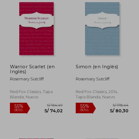
Warrior Scarlet (en
Simon (en Inglés)
Inglés)
Rosemary Sutcliff
Rosemary Sutcliff
S/ 158,19
S/ 162
Red Fox Classics, Tapa
Red Fox Classics, 2014,
55%
55%
dcto.
dcto.
S/ 71,19
S/ 73,
Blanda, Nuevo
Tapa Blanda, Nuevo