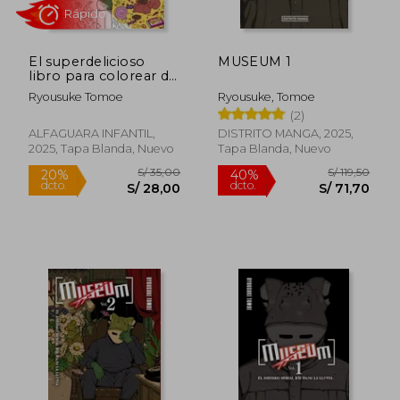
El superdelicioso
MUSEUM 1
libro para colorear de
Wonka
Ryousuke Tomoe
Ryousuke, Tomoe
Rápido
(2)
ALFAGUARA INFANTIL,
DISTRITO MANGA, 2025,
2025, Tapa Blanda, Nuevo
Tapa Blanda, Nuevo
S/ 35,00
S/ 119
20%
40%
dcto.
dcto.
S/ 28,00
S/ 71,