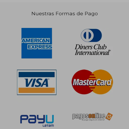
S/ 151,86
S/ 305,
50%
55%
Nuestras Formas de Pago
dcto.
dcto.
S/ 75,93
S/ 137,