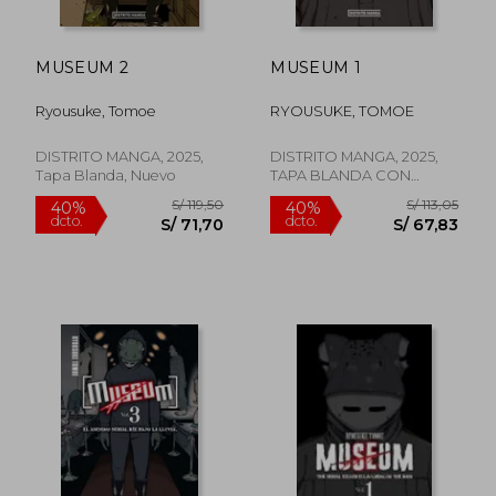
MUSEUM 2
MUSEUM 1
Ryousuke, Tomoe
RYOUSUKE, TOMOE
DISTRITO MANGA, 2025,
DISTRITO MANGA, 2025,
Tapa Blanda, Nuevo
TAPA BLANDA CON
SOBRECUBIERTA, Nuevo
S/ 119,50
S/ 113
40%
40%
dcto.
dcto.
S/ 71,70
S/ 67,