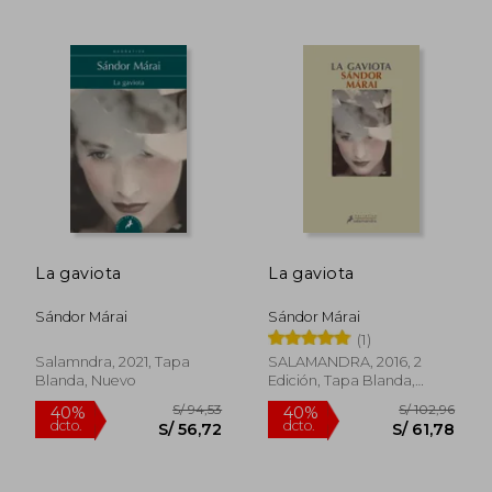
S/ 143,87
S/ 212
La gaviota
La gaviota
40%
55%
dcto.
dcto.
S/ 86,32
S/ 95,
Sándor Márai
Sándor Márai
(1)
Salamndra, 2021, Tapa
SALAMANDRA, 2016, 2
Blanda, Nuevo
Edición, Tapa Blanda,
Usado