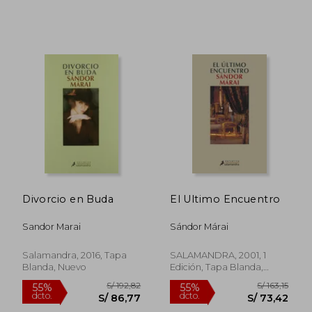
S/ 141,10
S/ 130,
55%
40%
dcto.
dcto.
S/ 63,49
S/ 78,
Divorcio en Buda
El Ultimo Encuentro
Sandor Marai
Sándor Márai
Salamandra, 2016, Tapa
SALAMANDRA, 2001, 1
Blanda, Nuevo
Edición, Tapa Blanda,
Usado