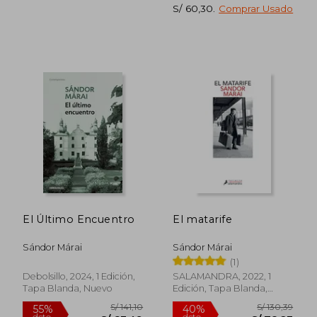
S/ 60,30
.
Comprar Usado
El Último Encuentro
El matarife
Sándor Márai
Sándor Márai
(1)
Debolsillo, 2024, 1 Edición,
SALAMANDRA, 2022, 1
Tapa Blanda, Nuevo
Edición, Tapa Blanda,
S/ 94,53
S/ 102,
40%
40%
Nuevo
dcto.
dcto.
S/ 56,72
S/ 61,