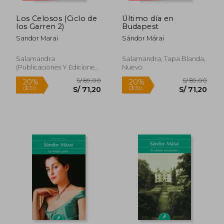
dcto.
dcto.
S/ 63,20
S/ 47,
Los Celosos (Ciclo de
Último día en
los Garren 2)
Budapest
Sandor Marai
Sándor Márai
Salamandra
Salamandra, Tapa Blanda,
(Publicaciones Y Ediciones
Nuevo
Salamandra, S.A.), 2023, 1
Edición, Tapa Blanda,
Nuevo
Rápido
Rápido