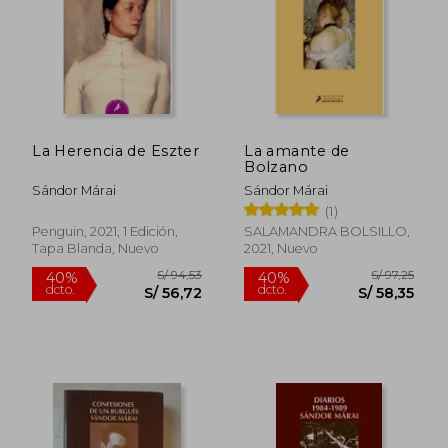
La Herencia de Eszter
La amante de
Bolzano
Sándor Márai
Sándor Márai
(1)
Penguin, 2021, 1 Edición,
SALAMANDRA BOLSILLO,
Tapa Blanda, Nuevo
2021, Nuevo
S/ 192,82
S/ 167
55%
55%
dcto.
dcto.
S/ 86,77
S/ 75,