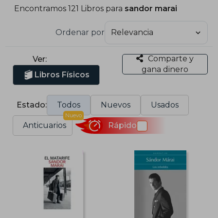
Encontramos 121 Libros para
sandor marai
Ordenar por
Comparte y
Ver:
gana dinero
Libros Físicos
Estado:
Todos
Nuevos
Usados
Nuevo
Anticuarios
Rápido