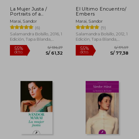
La Mujer Justa /
El Ultimo Encuentro/
S/ 89,00
S/ 89,
20%
20%
Portraits of a
Embers
dcto.
dcto.
S/ 71,20
S/ 71,
Marriage
Marai, Sandor
Marai, Sandor
(6)
(9)
Salamandra Bolsillo, 2016, 1
Salamandra Bolsillo, 2012, 1
Edición, Tapa Blanda,
Edición, Tapa Blanda,
Nuevo
Usado