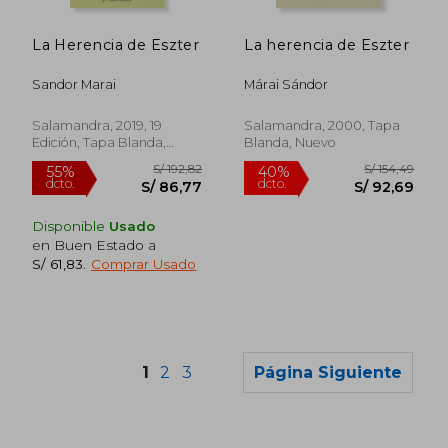
La Herencia de Eszter
La herencia de Eszter
Sandor Marai
Márai Sándor
Salamandra, 2019, 19
Salamandra, 2000, Tapa
Edición, Tapa Blanda,
Blanda, Nuevo
Nuevo
Disponible
Usado
en Buen Estado a
S/ 61,83
.
Comprar Usado
1
2
3
Página Siguiente
S/ 167,28
S/ 142,
55%
55%
dcto.
dcto.
S/ 75,28
S/ 63,