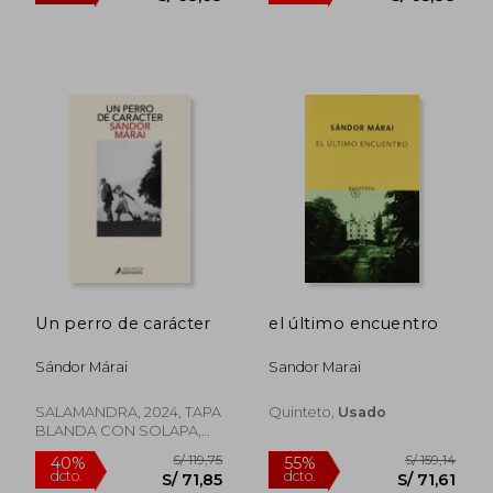
S/ 126,09
S/ 192
40%
55%
dcto.
dcto.
S/ 75,66
S/ 86,
Un perro de carácter
el último encuentro
Sándor Márai
Sandor Marai
SALAMANDRA, 2024, TAPA
Quinteto,
Usado
BLANDA CON SOLAPA,
Nuevo