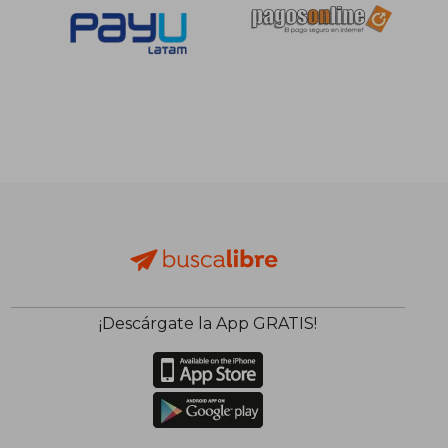
S/ 221,71
S/ 211,
55%
55%
dcto.
dcto.
S/ 99,77
S/ 94,
¡Descárgate la App GRATIS!