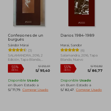
Confesiones de un
Diarios 1984-1989
burgués
Sándor Márai
Marai, Sandor
(3)
(6)
SALAMANDRA, 2016, 2
Salamandra, 2016, Tapa
Edición, Tapa Blanda,
Blanda, Nuevo
Nuevo
Disponible
Usado
Disponible
Usado
en Buen Estado a
en Buen Estado a
S/ 71,79
.
Comprar Usado
S/ 82,47
.
Comprar Usado
S/ 94,53
S/ 97
40%
40%
dcto.
dcto.
S/ 56,72
S/ 58,