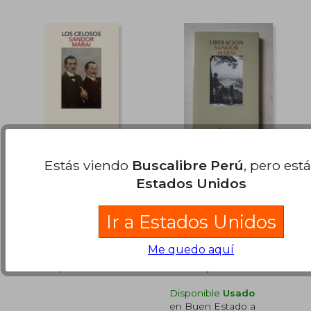
Estás viendo
Buscalibre Perú
, pero est
Los Celosos
Liberación
Estados Unidos
Sándor Márai
Sándor Márai
(1)
(1)
Ir a Estados Unidos
Salamandra, 2023, Tapa
SALAMANDRA, 2016, 1
Blanda, Nuevo
Edición, Tapa Blanda,
Nuevo
Me quedo aquí
S/ 167,28
S/ 186
55%
55%
dcto.
dcto.
S/ 75,28
S/ 83,
Disponible
Usado
en Buen Estado a