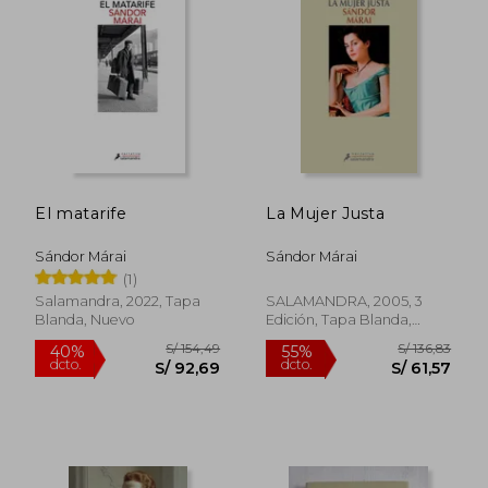
S/ 192,82
S/ 155
55%
40%
dcto.
dcto.
S/ 86,77
S/ 93,
El matarife
La Mujer Justa
Sándor Márai
Sándor Márai
(1)
Salamandra, 2022, Tapa
SALAMANDRA, 2005, 3
Blanda, Nuevo
Edición, Tapa Blanda,
Usado