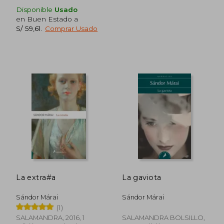
Disponible
Usado
en Buen Estado a
S/ 59,61
.
Comprar Usado
S/ 141,40
S/ 109,
55%
40%
dcto.
dcto.
S/ 63,63
S/ 65,
La extra#a
La gaviota
Sándor Márai
Sándor Márai
(1)
SALAMANDRA, 2016, 1
SALAMANDRA BOLSILLO,