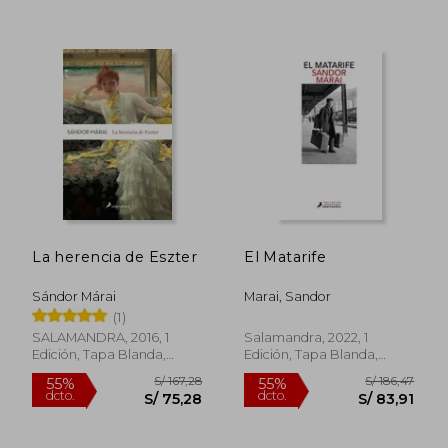
S/ 154,49
S/ 136
40%
55%
dcto.
dcto.
S/ 92,69
S/ 61,
La herencia de Eszter
El Matarife
Sándor Márai
Marai, Sandor
(1)
SALAMANDRA, 2016, 1
Salamandra, 2022, 1
Edición, Tapa Blanda,
Edición, Tapa Blanda,
Nuevo
Nuevo