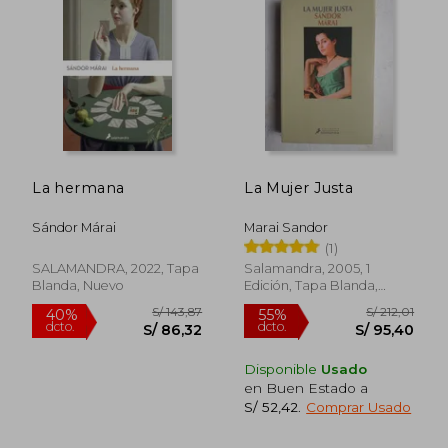
S/ 167,28
S/ 97
55%
40%
dcto.
dcto.
S/ 75,28
S/ 58,
La hermana
La Mujer Justa
Sándor Márai
Marai Sandor
(1)
SALAMANDRA, 2022, Tapa
Salamandra, 2005, 1
Blanda, Nuevo
Edición, Tapa Blanda,
Nuevo
Disponible
Usado
en Buen Estado a
S/ 52,42
.
Comprar Usado