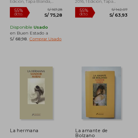
Edición, Tapa Blanda,
2016, 1 Edición, Tapa
Nuevo
Blanda, Nuevo
Disponible
Usado
en Buen Estado a
S/ 68,98
.
Comprar Usado
S/ 119,75
S/ 159
40%
55%
dcto.
dcto.
S/ 71,85
S/ 71,
La hermana
La amante de
Bolzano