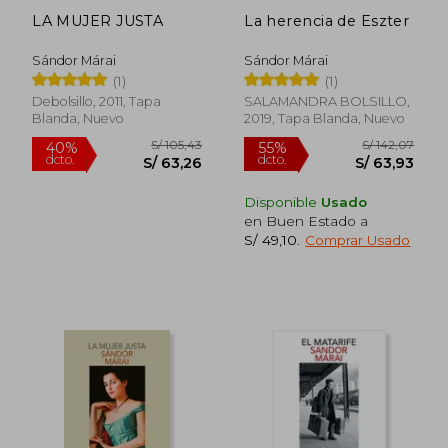
LA MUJER JUSTA
La herencia de Eszter
Sándor Márai
Sándor Márai
S/ 136,27
S/ 171
55%
55%
(1)
(1)
dcto.
dcto.
S/ 61,32
S/ 77,
Debolsillo, 2011, Tapa
SALAMANDRA BOLSILLO,
Blanda, Nuevo
2019, Tapa Blanda, Nuevo
Disponible
Usado
en Buen Estado a
S/ 49,10
.
Comprar Usado