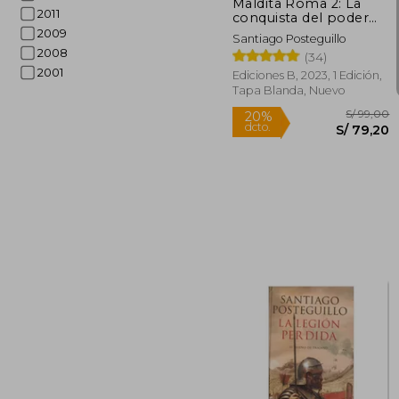
Maldita Roma 2: La
2011
conquista del poder
de Julio César
2009
Santiago Posteguillo
2008
(34)
2001
Ediciones B, 2023, 1 Edición,
Tapa Blanda, Nuevo
Rápido
S/
20%
dcto.
S/ 