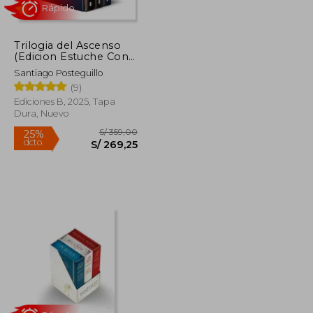
Trilogia del Ascenso
S/ 99,00
S/ 79,00
20%
(Edicion Estuche Con:
dcto.
S/ 64,35
S/ 63,20
Roma soy yo, Maldita
Santiago Posteguillo
Roma, los Tres
(9)
Mundos)
Ediciones B, 2025, Tapa
Dura, Nuevo
Rápido