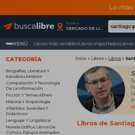
Lo más 
Enviar a
CERCADO DE LIMA, Lima
MENÚ
Libros más vendidos
Libros importados
Libros
Inicio
Libros
Libros
Sant
CATEGORÍA
Biografías, Literatura Y
S
Estudios Literarios
S
Computación Y Tecnología
h
De La Información
h
Ficción Y Temas Afines
P
Historia Y Arqueología
e
V
Infantiles, Juveniles Y
p
Didácticos
Lenguaje Y Lingüística
Libros de Santiag
Novela Gráfica, Libros De
Cómics, Dibujos Animados