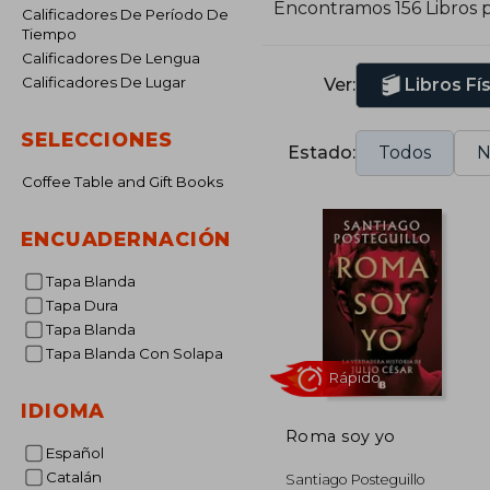
Encontramos 156 Libros 
Calificadores De Período De
Tiempo
Calificadores De Lengua
Calificadores De Lugar
Ver:
Libros Fí
SELECCIONES
Estado:
Todos
N
Coffee Table and Gift Books
ENCUADERNACIÓN
Tapa Blanda
Tapa Dura
Tapa Blanda
Tapa Blanda Con Solapa
IDIOMA
Roma soy yo
Español
Rápido
Catalán
Santiago Posteguillo