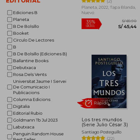
EDITORIAL
(2)
Planeta, 2022, Tapa Blanda,
Rápido
Ediciones B
Nuevo
Planeta
B De Bolsillo
Booket
Circulo De Lectores
B
B De Bolsillo (Ediciones B)
Ballantine Books
Debutxaca
S/
35%
Rosa Dels Vents
dcto.
S/ 
Universitat Jaume I Servei
De Comunicacio I
Publicacions
Columna Edicions
Digitalia
Editorial Rubio
Los tres mundos
Goldmann Tb Jul 2023
(Serie Julio César 3)
Labutxaca
Santiago Posteguillo
Penguin Random House
(22)
Best Seller