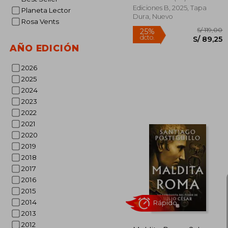
Ediciones B, 2025, Tapa
Planeta Lector
Dura, Nuevo
Rosa Vents
Rápido
AÑO EDICIÓN
2026
2025
2024
2023
2022
2021
S/
2020
25%
dcto.
S/ 
2019
2018
2017
2016
2015
2014
2013
2012