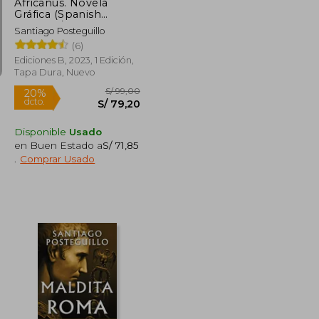
Africanus. Novela
Gráfica (Spanish
Edition) / Africanus.
Santiago Posteguillo
Graphic Novel
(6)
(Spanish Edition)
Ediciones B, 2023, 1 Edición,
Tapa Dura, Nuevo
Disponible
Usado
Rápido
en Buen Estado a
S/ 71,85
.
Comprar Usado
S/ 49,00
S/ 99,00
20%
dcto.
S/ 39,20
S/ 79,20