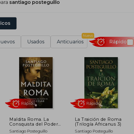
para
santiago posteguillo
sicos
Nuevo
uevos
Usados
Anticuarios
Rápido
Maldita Roma. La
La Traición de Roma
Consquista del Poder
(Trilogía Africanus 3)
de Julio César
Rápido
Rápido
Santiago Posteguillo
Santiago Posteguillo