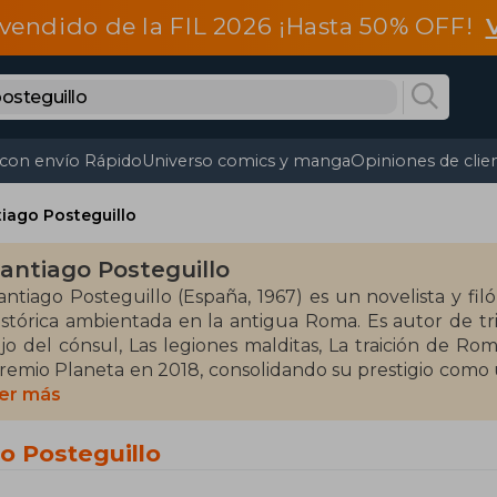
vendido de la FIL 2026 ¡Hasta 50% OFF!
 con envío Rápido
Universo comics y manga
Opiniones de clie
iago Posteguillo
antiago Posteguillo
antiago Posteguillo (España, 1967) es un novelista y fil
istórica ambientada en la antigua Roma. Es autor de tril
ijo del cónsul, Las legiones malditas, La traición de Ro
remio Planeta en 2018, consolidando su prestigio como u
n español. Además de su labor literaria, es profesor u
er más
ublicado numerosos ensayos académicos.
o Posteguillo