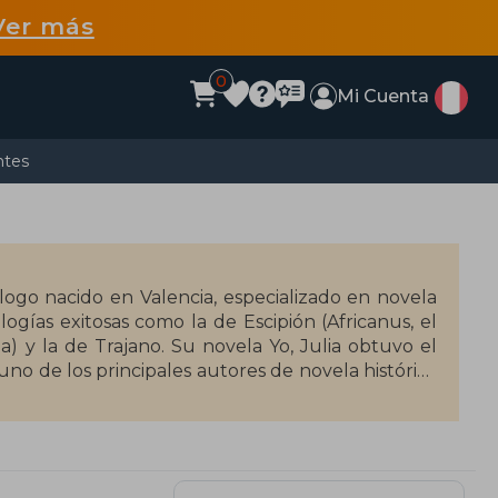
Ver más
0
Mi Cuenta
ntes
ólogo nacido en Valencia, especializado en novela
ogías exitosas como la de Escipión (Africanus, el
ma) y la de Trajano. Su novela Yo, Julia obtuvo el
no de los principales autores de novela histórica
niversitario de lengua y literatura inglesa y ha