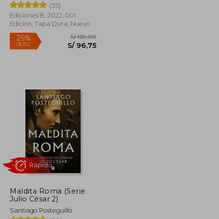
(35)
Ediciones B, 2022, 001
Edición, Tapa Dura, Nuevo
S/ 69,00
S/ 129,00
25%
dcto.
S/ 55,20
S/ 96,75
Maldita Roma (Serie
Julio César 2)
Santiago Posteguillo