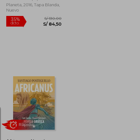
Planeta, 2016, Tapa Blanda,
Nuevo
Rápido
S/ 69,90
S/ 130,00
35%
dcto.
S/ 45,44
S/ 84,50