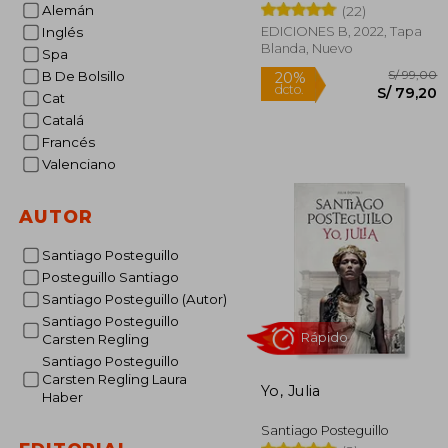
Alemán
(22)
EDICIONES B, 2022, Tapa
Inglés
Blanda, Nuevo
Spa
B De Bolsillo
Cat
Catalá
Francés
Valenciano
S/
20%
dcto.
S/ 
AUTOR
Santiago Posteguillo
Posteguillo Santiago
Santiago Posteguillo (Autor)
Santiago Posteguillo
Carsten Regling
Santiago Posteguillo
Carsten Regling Laura
Yo, Julia
Haber
Santiago Posteguillo