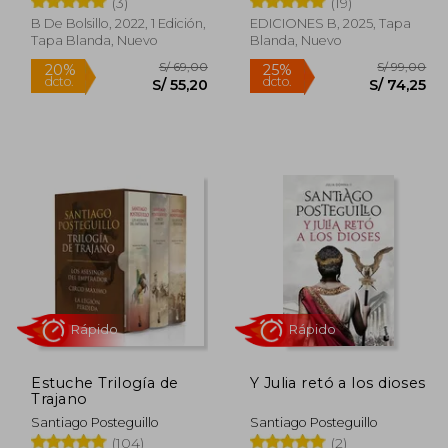
(3)
(19)
B De Bolsillo, 2022, 1 Edición,
EDICIONES B, 2025, Tapa
Rápido
Rápido
Tapa Blanda, Nuevo
Blanda, Nuevo
 69,90
S/ 69,00
20%
25%
dcto.
dcto.
45,44
S/ 55,20
Estuche Trilogía de
Y Julia retó a los dioses
Trajano
Santiago Posteguillo
Santiago Posteguillo
(104)
(2)