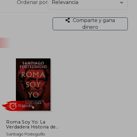
Ordenar por
Comparte y gana
dinero
Roma Soy Yo: La
Verdadera Historia de
Julio César / I Am
Rápido
Santiago Posteguillo
Rome