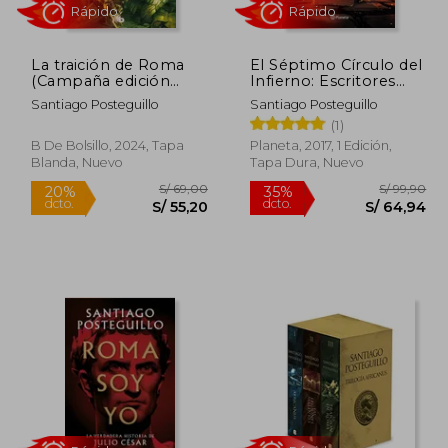
La traición de Roma
El Séptimo Círculo del
 99,90
S/ 189,00
25%
35%
(Campaña edición
Infierno: Escritores
dcto.
dcto.
64,94
S/ 141,75
limitada) (Trilogía
Malditos, Escritoras
Santiago Posteguillo
Santiago Posteguillo
Africanus 3)
Olvidadas
(1)
B De Bolsillo, 2024, Tapa
Planeta, 2017, 1 Edición,
Blanda, Nuevo
Tapa Dura, Nuevo
Rápido
Rápido