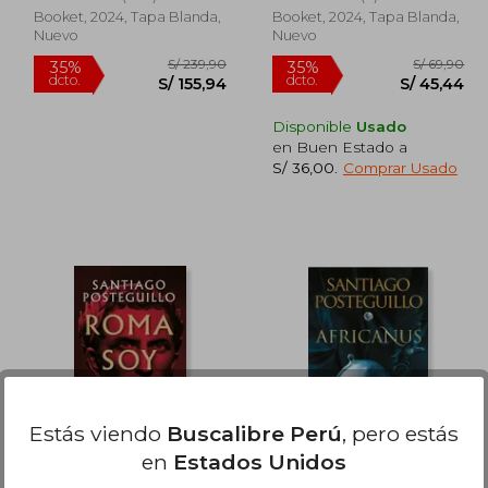
Booket, 2024, Tapa Blanda,
Booket, 2024, Tapa Blanda,
Nuevo
Nuevo
Rápido
Rápido
Disponible
Usado
en Buen Estado a
S/ 36,00
.
Comprar Usado
 119,00
S/ 239,90
35%
35%
dcto.
dcto.
89,25
S/ 155,94
Estás viendo
Buscalibre Perú
, pero estás
en
Estados Unidos