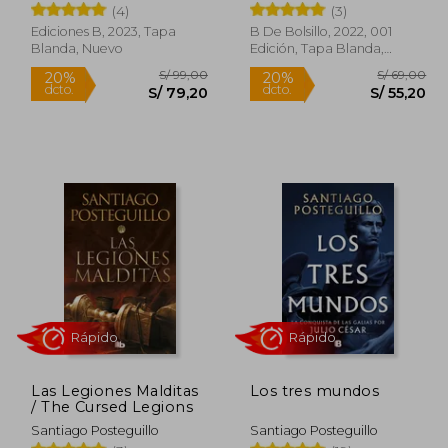
(4)
(3)
Ediciones B, 2023, Tapa
B De Bolsillo, 2022, 001
Blanda, Nuevo
Edición, Tapa Blanda,
Nuevo
 99,00
S/ 99,00
20%
20%
dcto.
dcto.
79,20
S/ 79,20
Las Legiones Malditas
Los tres mundos
/ The Cursed Legions
Santiago Posteguillo
Santiago Posteguillo