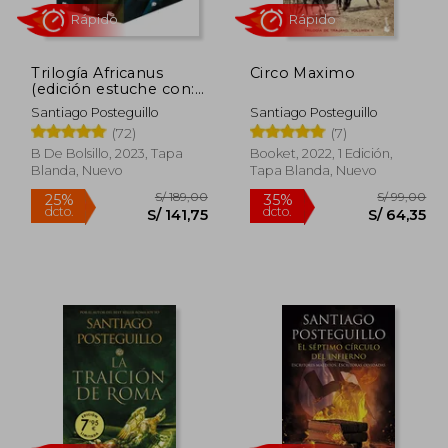
Trilogía Africanus
Circo Maximo
(edición estuche con:
Africanus | Las
Santiago Posteguillo
Santiago Posteguillo
legiones malditas | La
(72)
(7)
traición de Roma)
B De Bolsillo, 2023, Tapa
Booket, 2022, 1 Edición,
Blanda, Nuevo
Tapa Blanda, Nuevo
Rápido
Rápido