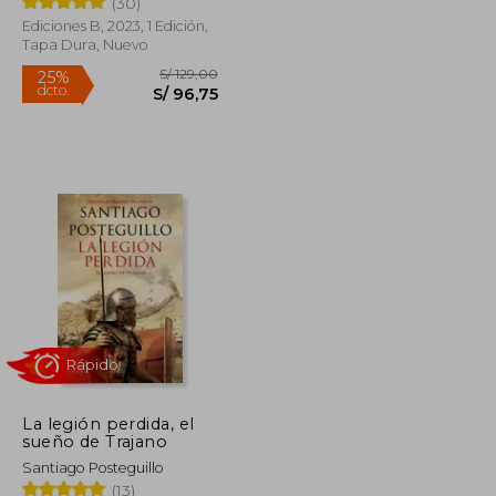
(30)
Ediciones B, 2023, 1 Edición,
Rápido
Tapa Dura, Nuevo
S/ 99,00
S/ 129,00
25%
dcto.
S/ 74,25
S/ 96,75
La legión perdida, el
sueño de Trajano
Santiago Posteguillo
(13)