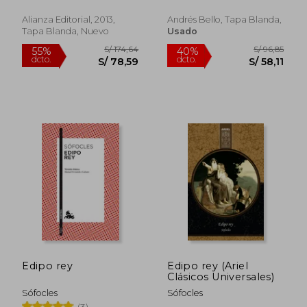
Alianza Editorial, 2013,
Andrés Bello, Tapa Blanda,
Tapa Blanda, Nuevo
Usado
Edipo rey
Edipo rey (Ariel
Clásicos Universales)
Sófocles
Sófocles
S/ 154,68
S/ 148
55%
55%
(3)