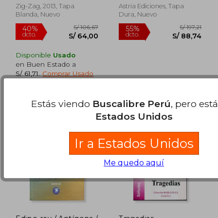
Zig-Zag, 2013, Tapa
Astria Ediciones, Tapa
S/ 174,64
S/ 96,
Blanda, Nuevo
Dura, Nuevo
55%
40%
dcto.
dcto.
S/ 78,59
S/ 58,
Disponible
Usado
en Buen Estado a
S/ 61,71
.
Comprar Usado
Estás viendo
Buscalibre Perú
, pero est
Estados Unidos
Ir a Estados Unidos
Me quedo aquí