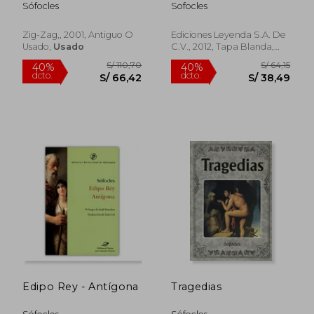
Sófocles
Sofocles
Zig-Zag,, 2001, Antiguo O
Ediciones Leyenda S.A. De
Usado,
Usado
C.V., 2012, Tapa Blanda,
Nuevo
S/ 80,46
S/ 97
40%
55%
dcto.
dcto.
S/ 48,28
S/ 43,
Edipo Rey - Antígona
Tragedias