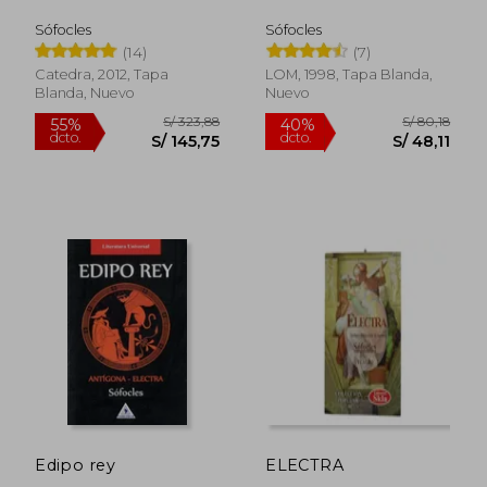
Sófocles
Sófocles
(14)
(7)
Catedra, 2012, Tapa
LOM, 1998, Tapa Blanda,
Blanda, Nuevo
Nuevo
S/ 168,51
S/ 119
55%
40%
dcto.
dcto.
S/ 75,83
S/ 71,
Edipo rey
ELECTRA