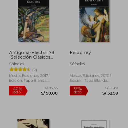
S/ 75,92
S/ 48,
40%
40%
dcto.
dcto.
S/ 45,55
S/ 29,
Antígona-Electra: 79
Edipo rey
(Selección Clásicos
Universales)
Sófocles
Sófocles
(2)
Mestas Ediciones, 2017, 1
Mestas Ediciones, 2017, 1
Edición, Tapa Blanda,
Edición, Tapa Blanda,
Nuevo
Nuevo