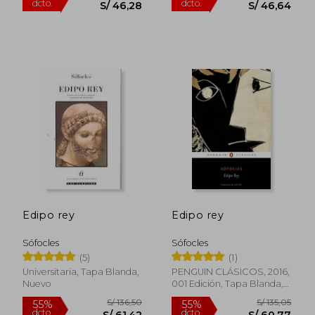
Edipo rey
Edipo rey
Sófocles
Sófocles
(5)
(1)
S/ 77,13
S/ 77,
Universitaria, Tapa Blanda,
PENGUIN CLÁSICOS, 2016,
40%
40%
dcto.
dcto.
Nuevo
001 Edición, Tapa Blanda,
S/ 46,28
S/ 46,
Nuevo