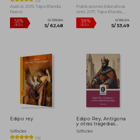
dcto.
dcto.
S/ 69,60
S/ 66,
Austral, 2015, Tapa Blanda,
Publicaciones Educativas
Nuevo
Ariel, 2017, Tapa Blanda,
Nuevo
Edipo rey
Edipo Rey, Antígona
y otras tragedias
griegas
Sófocles
Sófocles
(4)