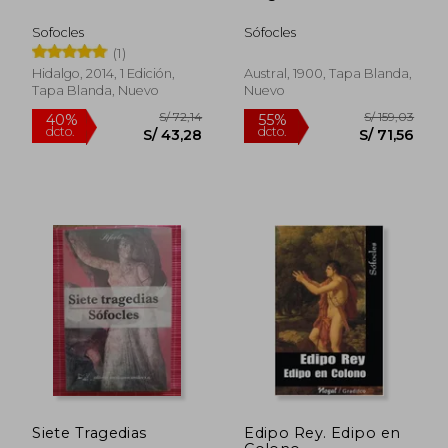
Sofocles
Sófocles
(1)
Hidalgo, 2014, 1 Edición,
Austral, 1900, Tapa Blanda,
Tapa Blanda, Nuevo
Nuevo
S/ 106,67
S/ 197
40%
55%
dcto.
dcto.
S/ 64,00
S/ 88,
Siete Tragedias
Edipo Rey. Edipo en