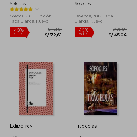
Sófocles
Sofocles
(3)
Gredos, 2019, 1 Edición,
Leyenda, 2012, Tapa
Tapa Blanda, Nuevo
Blanda, Nuevo
S/ 72,29
S/ 48,
40%
40%
dcto.
dcto.
S/ 43,37
S/ 29,
Edipo rey
Tragedias