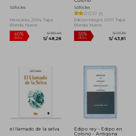
Colono
Sófocles
Sófocles
(1)
Mexicanos, 2004, Tapa
Edicion Integra, 2007, Tapa
Blanda, Nuevo
Blanda, Nuevo
S/ 110,70
S/ 98,
40%
55%
dcto.
dcto.
S/ 66,42
S/ 44,
el llamado de la selva
Edipo rey - Edipo en
Colono - Antigona