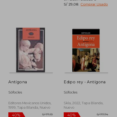
S/ 29,08
.
Comprar Usado
S/ 110,97
S/ 60,
40%
40%
dcto.
dcto.
S/ 66,58
S/ 36,
Antígona
Edipo rey - Antígona
Sófocles
Sófocles
Editores Mexicanos Unidos,
Skla, 2022, Tapa Blanda,
1999, Tapa Blanda, Nuevo
Nuevo