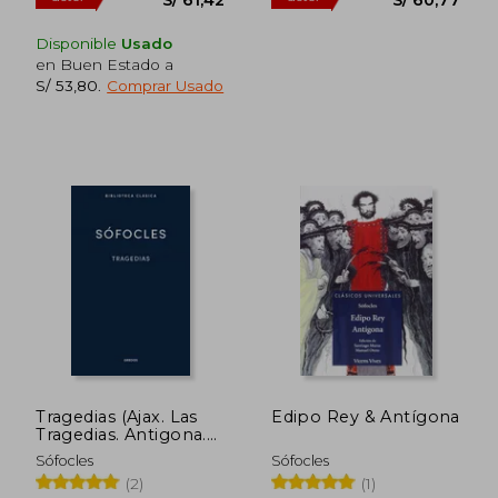
Disponible
Usado
en Buen Estado a
S/ 53,80
.
Comprar Usado
Tragedias (Ajax. Las
Edipo Rey & Antígona
Tragedias. Antigona.
Edipo Rey)
Sófocles
Sófocles
S/ 136,50
S/ 135
55%
55%
(2)
(1)
dcto.
dcto.
S/ 61,42
S/ 60,