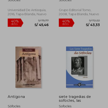
Sófocles
Sófocles
Universidad De Antioquia,
Grupo Editorial Tomo,
2016, Tapa Blanda, Nuevo
2008, Tapa Blanda, Nuevo
S/ 60,79
S/ 198
40%
50%
dcto.
dcto.
S/ 36,47
S/ 99,
Antígona
siete tragedias de
sofocles, las
Sófocles
Sofocles