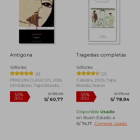
S/ 83,33
S/ 116
40%
55%
dcto.
dcto.
S/ 50,00
S/ 52,
Antígona
Tragedias completas
Sófocles
Sófocles
(6)
(2)
PENGUIN CLÁSICOS, 2016,
Catedra, 2005, Tapa
001 Edición, Tapa Blanda,
Blanda, Nuevo
Nuevo
Disponible
Usado
en Buen Estado a
S/ 74,17
.
Comprar Usado