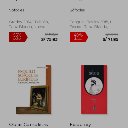
Sófocles
Sófocles
Gredos, 2014, 1 Edición,
Penguin Classics, 2015, 1
Tapa Blanda, Nuevo
Edición, Tapa Blanda,
S/ 231,19
S/ 175
55%
55%
Nuevo
dcto.
dcto.
S/ 104,04
S/ 79,
Obras Completas
Edipo rey