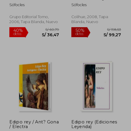
Sófocles
Sófocles
Grupo Editorial Tomo,
Colihue, 2008, Tapa
2006, Tapa Blanda, Nuevo
Blanda, Nuevo
S/ 72,14
S/ 159,
40%
55%
dcto.
dcto.
S/ 43,28
S/ 71,
Edipo rey / Ant? Gona
Edipo rey (Ediciones
/ Electra
Leyenda)