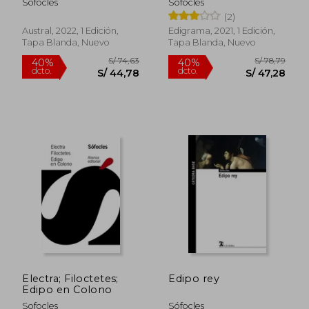
Sófocles
Sofocles
(2)
Austral, 2022, 1 Edición,
Edigrama, 2021, 1 Edición,
Tapa Blanda, Nuevo
Tapa Blanda, Nuevo
S/ 121,01
S/ 75,
40%
40%
dcto.
dcto.
S/ 72,61
S/ 45,
Electra; Filoctetes;
Edipo rey
Edipo en Colono
Sofocles
Sófocles