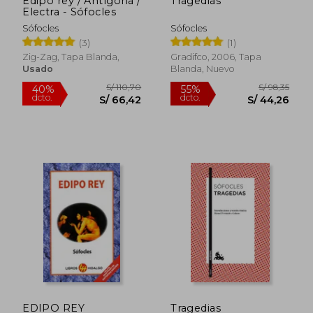
Edipo rey / Antígona /
Tragedias
Electra - Sófocles
Sófocles
Sófocles
(3)
(1)
S/ 138,84
S/ 86,
55%
38%
Zig-Zag, Tapa Blanda,
Gradifco, 2006, Tapa
dcto.
dcto.
S/ 62,48
S/ 53,
Usado
Blanda, Nuevo
EDIPO REY
Tragedias