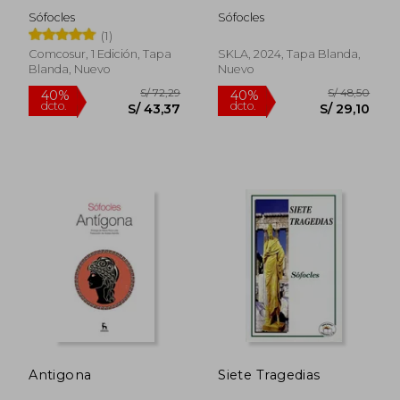
Sófocles
Sófocles
(1)
Comcosur, 1 Edición, Tapa
SKLA, 2024, Tapa Blanda,
Blanda, Nuevo
Nuevo
S/ 323,88
S/ 80,
55%
40%
dcto.
dcto.
S/ 145,75
S/ 48,
Antigona
Siete Tragedias