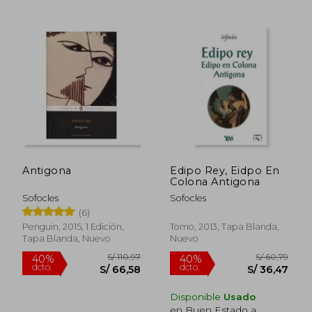
S/ 135,05
S/ 175
55%
55%
dcto.
dcto.
S/ 60,77
S/ 78,
Antigona
Edipo Rey, Eidpo En
Colona Antigona
Sofocles
Sofocles
(6)
Penguin, 2015, 1 Edición,
Tomo, 2013, Tapa Blanda,
Tapa Blanda, Nuevo
Nuevo
Disponible
Usado
en Buen Estado a