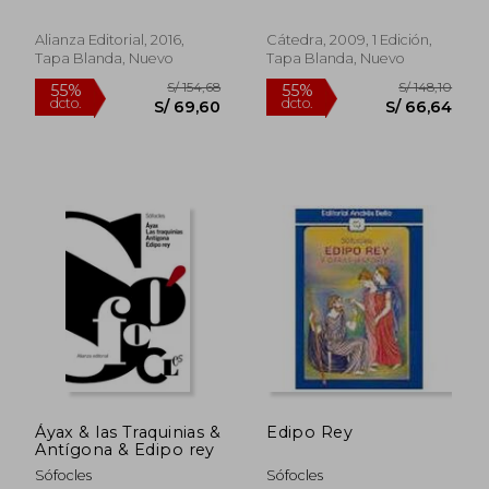
Alianza Editorial, 2016,
Cátedra, 2009, 1 Edición,
Tapa Blanda, Nuevo
Tapa Blanda, Nuevo
Áyax & las Traquinias &
Edipo Rey
S/ 74,63
S/ 78,
40%
40%
Antígona & Edipo rey
dcto.
dcto.
S/ 44,78
S/ 47,
Sófocles
Sófocles