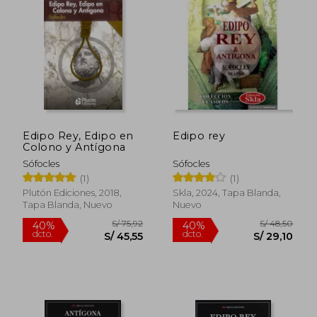
S/ 29,90
S/ 73,
20%
10%
dcto.
dcto.
S/ 23,92
S/ 65,
Edipo Rey, Edipo en
Edipo rey
Colono y Antígona
Sófocles
Sófocles
(1)
(1)
Plutón Ediciones, 2018,
Skla, 2024, Tapa Blanda,
Tapa Blanda, Nuevo
Nuevo