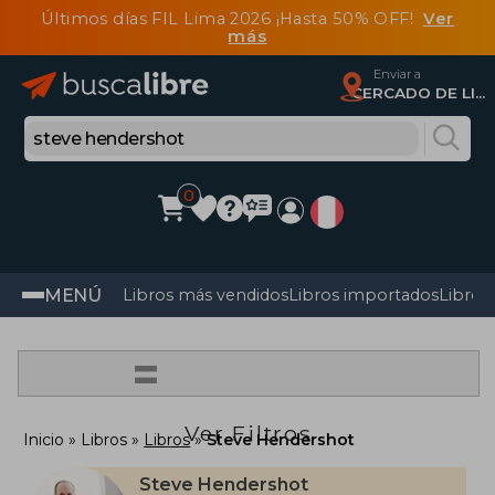
Últimos días FIL Lima 2026 ¡Hasta 50% OFF!
Ver
más
Enviar a
CERCADO DE LIMA, Lima
0
MENÚ
Libros más vendidos
Libros importados
Libros
=
Ver Filtros
Inicio
Libros
Libros
Steve Hendershot
Steve Hendershot