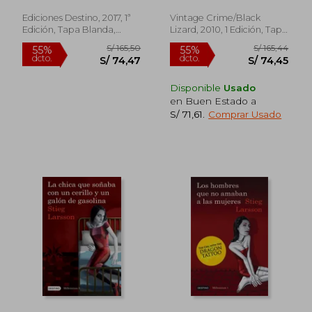
Crime (en Inglés)
Ediciones Destino, 2017, 1ª
Vintage Crime/Black
Edición, Tapa Blanda,
Lizard, 2010, 1 Edición, Tapa
Usado
Blanda, Nuevo
Disponible
Usado
en Buen Estado a
S/ 71,61
.
Comprar Usado
S/ 132,01
S/ 349,
55%
50%
dcto.
dcto.
S/ 59,41
S/ 174,