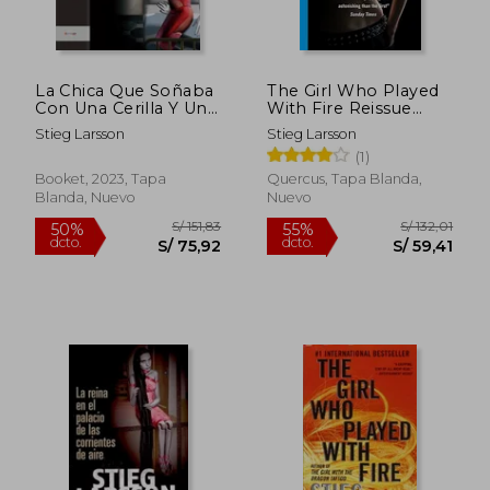
La Chica Que Soñaba
The Girl Who Played
Con Una Cerilla Y Un
With Fire Reissue
Bidón de gasolina
(Millennium Series)
Stieg Larsson
Stieg Larsson
(1)
Booket, 2023, Tapa
Quercus, Tapa Blanda,
Blanda, Nuevo
Nuevo