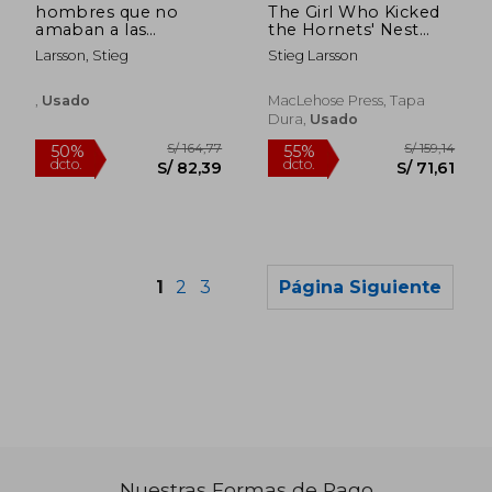
hombres que no
The Girl Who Kicked
amaban a las
the Hornets' Nest
S/ 145,40
S/ 159
55%
55%
mujeres, los
(Millennium Trilogy)
dcto.
dcto.
S/ 65,43
S/ 71,
Larsson, Stieg
Stieg Larsson
,
Usado
MacLehose Press, Tapa
Dura,
Usado
1
2
3
Página Siguiente
Nuestras Formas de Pago