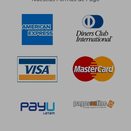
S/ 159,14
S/ 159
55%
55%
dcto.
dcto.
S/ 71,61
S/ 71,