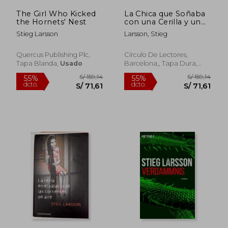
The Girl Who Kicked
La Chica que Soñaba
the Hornets' Nest
con una Cerilla y un
Bidón de Gasolina
Stieg Larsson
Larsson, Stieg
Quercus Publishing Plc,
Círculo De Lectores,
Tapa Blanda,
Usado
Barcelona,, Tapa Dura,
Usado
S/ 126,32
S/ 365,
50%
50%