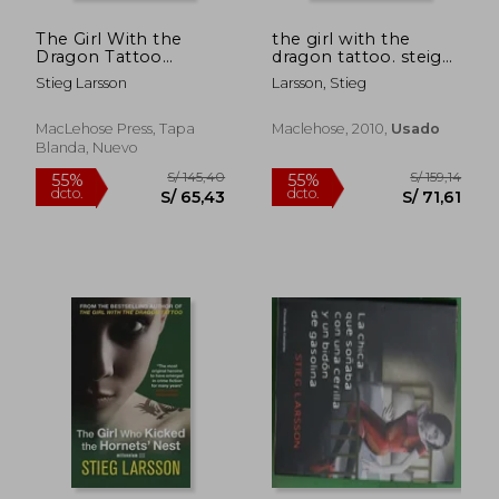
The Girl With the
the girl with the
Dragon Tattoo
dragon tattoo. steig
(Millennium Series)
larsson (en Inglés)
Stieg Larsson
Larsson, Stieg
MacLehose Press, Tapa
Maclehose, 2010,
Usado
Blanda, Nuevo
S/ 159,84
S/ 213
50%
55%
dcto.
dcto.
S/ 79,92
S/ 96,