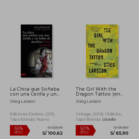
La Chica que Soñaba
The Girl With the
con una Cerilla y un
Dragon Tattoo (en
Bidon de Gasolina
Inglés)
Stieg Larsson
Stieg Larsson
(Serie Millennium 2)
Ediciones Destino, 2015,
Vintage, 2008, 1 Edición,
Tapa Blanda, Nuevo
Tapa Blanda,
Usado
S/ 150,06
S/ 159,
45%
55%
dcto.
dcto.
S/ 82,53
S/ 71,