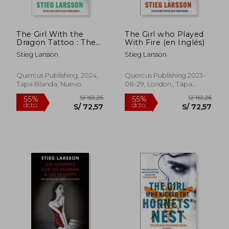
The Girl With the
The Girl who Played
Dragon Tattoo : The
With Fire (en Inglés)
genre-defining
Stieg Larsson
Stieg Larsson
thriller that
introduced the world
to Lisbeth Salander
Quercus Publishing, 2024,
Quercus Publishing 2023-
(en Inglés)
Tapa Blanda, Nuevo
08-29, London,, Tapa
Blanda, Nuevo
S/ 151,83
S/ 132
50%
55%
dcto.
dcto.
S/ 75,92
S/ 59,