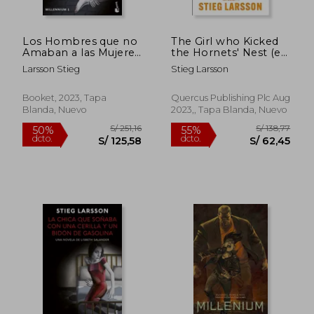
Los Hombres que no
The Girl who Kicked
Amaban a las Mujeres
the Hornets' Nest (en
(Millenniu
Inglés)
Larsson Stieg
Stieg Larsson
Booket, 2023, Tapa
Quercus Publishing Plc Aug
Blanda, Nuevo
2023,, Tapa Blanda, Nuevo
S/ 221,00
S/ 131
50%
50%
dcto.
dcto.
S/ 110,50
S/ 65,