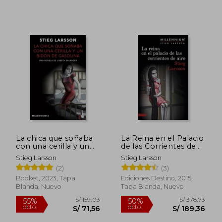
La chica que soñaba
La Reina en el Palacio
con una cerilla y un
de las Corrientes de
bidón de gasolina
Aire. Millennium 3
Stieg Larsson
Stieg Larsson
(Millennium 2)
(2)
(3)
Booket, 2023, Tapa
Ediciones Destino, 2015,
Blanda, Nuevo
Tapa Blanda, Nuevo