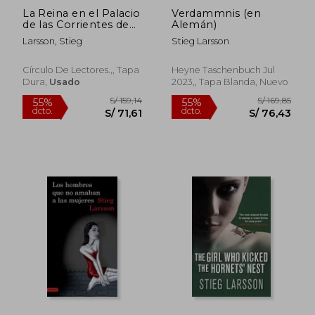
dcto.
dcto.
S/ 63,16
S/ 182,
La Reina en el Palacio
Verdammnis (en
de las Corrientes de
Alemán)
Aire
Larsson, Stieg
Stieg Larsson
Círculo De Lectores.,, Tapa
Heyne Taschenbuch Jul
Dura,
Usado
2023,, Tapa Blanda, Nuevo