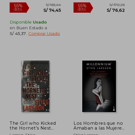
Nuevo
Nuevo
Disponible
Usado
S/ 159,03
S/ 223
en Buen Estado a
55%
55%
dcto.
dcto.
S/ 71,56
S/ 100,
S/ 45,37
.
Comprar Usado
The Girl who Kicked
Los Hombres que no
the Hornet's Nest
Amaban a las Mujeres
(Millennium Series)
(Serie Millennium 1)