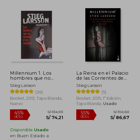
S/ 146,54
S/ 148
55%
50%
dcto.
dcto.
S/ 65,94
S/ 74,
Millennium 1. Los
La Reina en el Palacio
hombres que no
de las Corrientes de
amaban a las mujeres
Aire (Serie Millennium
Stieg Larsson
Stieg Larsson
3) (Bestseller)
(26)
(5)
Booket, 2013, Tapa Blanda,
Booket, 2015, 1ª Edición,
Nuevo
Tapa Blanda,
Usado
Disponible
Usado
en Buen Estado a