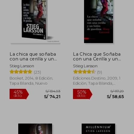
45%
55%
dcto.
dcto.
S/ 74,21
S/ 61,
La chica que soñaba
La Chica que Soñaba
con una cerilla y un
con una Cerilla y un
bidón de gasolina.
Bidón de Gasolina
Stieg Larsson
Stieg Larsson
Millennium 2
(23)
(9)
Booket, 2014, 8 Edición,
Ediciones Destino, 2009, 1
Tapa Blanda, Nuevo
Edición, Tapa Blanda,
Usado