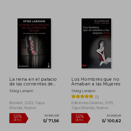
S/ 223,61
S/ 131
55%
50%
dcto.
dcto.
S/ 100,62
S/ 65,
La reina en el palacio
Los Hombres que no
de las corrientes de
Amaban a las Mujeres
aire (Millennium 3)
Stieg Larsson
Stieg Larsson
(1)
Booket, 2023, Tapa
Ediciones Destino, 2015,
Blanda, Nuevo
Tapa Blanda, Nuevo