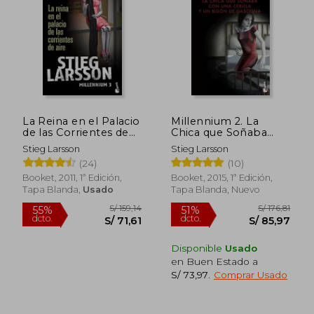
S/ 134,93
S/ 117
45%
50%
dcto.
dcto.
S/ 74,21
S/ 58,
La Reina en el Palacio
Millennium 2. La
de las Corrientes de
Chica que Soñaba
Aire
con una Cerilla y un
Stieg Larsson
Stieg Larsson
Bidón de Gasolina
(24)
(10)
Booket, 2011, 1ª Edición,
Booket, 2015, 1ª Edición,
Tapa Blanda,
Usado
Tapa Blanda, Nuevo
Disponible
Usado
en Buen Estado a
S/ 73,97
.
Comprar Usado