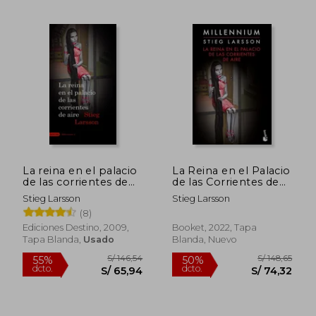
S/ 159,14
S/ 176
55%
51%
dcto.
dcto.
S/ 71,61
S/ 85,
La reina en el palacio
La Reina en el Palacio
de las corrientes de
de las Corrientes de
aire
Aire
Stieg Larsson
Stieg Larsson
(8)
Ediciones Destino, 2009,
Booket, 2022, Tapa
Tapa Blanda,
Usado
Blanda, Nuevo