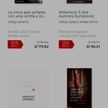
La chica que soñaba
Millenium 3 (bd -
con una cerilla y un
Autores Europeos)
bidón de
Stieg Larsson|
Stieg Larsson,Josep Homs
Booket, 2023, Rústica
Planeta Deagostini
Bolsillo, Nuevo
Cómics, 2015, Tapa Dura,
Nuevo
S/ 161,26
S/ 161
55%
55%
dcto.
dcto.
S/ 72,57
S/ 72,