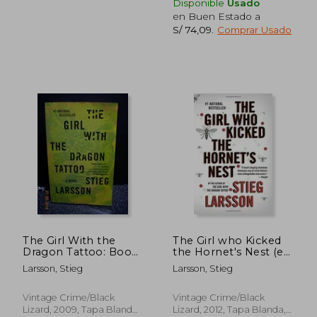
Disponible
Usado
en Buen Estado a
S/ 74,09
.
Comprar Usado
S/ 159,03
S/ 378,
55%
50%
dcto.
dcto.
S/ 71,56
S/ 189,
The Girl With the
The Girl who Kicked
Dragon Tattoo: Book
the Hornet's Nest (en
1 of the Millennium
Inglés)
Larsson, Stieg
Larsson, Stieg
Trilogy (Vintage
Crime (en Inglés)
Vintage Crime/Black
Vintage Crime/Black
Lizard, 2009, Tapa Blanda,
Lizard, 2012, Tapa Blanda,