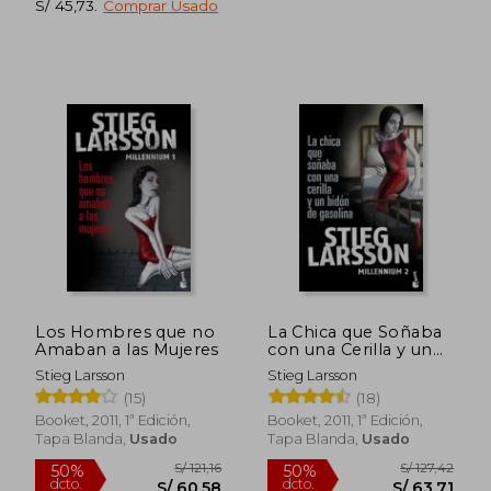
S/ 45,73
.
Comprar Usado
S/ 134,93
S/ 192,
45%
55%
dcto.
dcto.
S/ 74,21
S/ 86,
Los Hombres que no
La Chica que Soñaba
Amaban a las Mujeres
con una Cerilla y un
Bidon de Gasolina
Stieg Larsson
Stieg Larsson
(15)
(18)
Booket, 2011, 1ª Edición,
Booket, 2011, 1ª Edición,
Tapa Blanda,
Usado
Tapa Blanda,
Usado