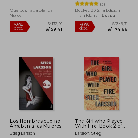
Series) (en Inglés)
(3)
Quercus, Tapa Blanda,
Booket, 2012, 1a Edición,
Nuevo
Tapa Blanda,
Usado
S/ 151,22
S/ 238,
55%
55%
dcto.
dcto.
S/ 68,05
S/ 107,
Los Hombres que no
The Girl who Played
Amaban a las Mujeres
With Fire: Book 2 of
the Millennium
Stieg Larsson
Larsson, Stieg
Trilogy (Vintage