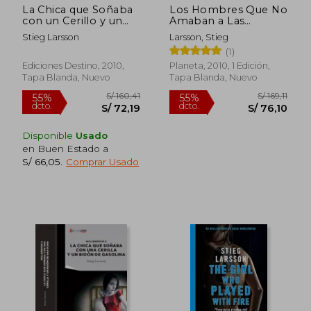
La Chica que Soñaba
Los Hombres Que No
con un Cerillo y un
Amaban a Las
Galon de Gasolina
Mujeres (Serie
Stieg Larsson
Larsson, Stieg
Millennium 1): The Girl
(1)
with the Dragon
Tattoo
Ediciones Destino, 2010,
Planeta, 2010, 1 Edición,
Tapa Blanda, Nuevo
Tapa Blanda, Nuevo
Disponible
Usado
en Buen Estado a
S/ 66,05
.
Comprar Usado
S/ 165,50
S/ 165,
55%
55%
dcto.
dcto.
S/ 74,47
S/ 74,