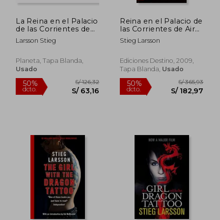
La Reina en el Palacio
Reina en el Palacio de
de las Corrientes de
las Corrientes de Aire
Aire
(USADO)
Larsson Stieg
Stieg Larsson
Planeta, Tapa Blanda,
Ediciones Destino, 2009,
Usado
Tapa Blanda,
Usado
S/ 251,16
S/ 138
50%
55%
dcto.
dcto.
S/ 125,58
S/ 62,