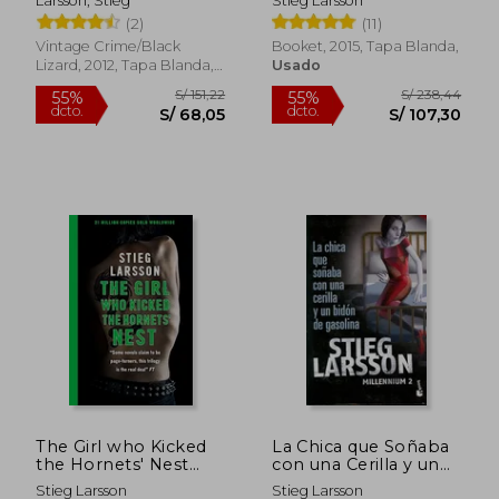
Larsson, Stieg
Stieg Larsson
(en Inglés)
(Bestseller)
(2)
(11)
Vintage Crime/Black
Booket, 2015, Tapa Blanda,
Lizard, 2012, Tapa Blanda,
Usado
Usado
S/ 165,44
S/ 170,
55%
55%
dcto.
dcto.
S/ 74,45
S/ 76,
The Girl who Kicked
La Chica que Soñaba
the Hornets' Nest
con una Cerilla y un
Reissue (Millennium
Bidón de Gasolina
Stieg Larsson
Stieg Larsson