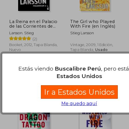
La Reina en el Palacio
The Girl who Played
de las Corrientes de
With Fire (en Inglés)
S/ 160,41
S/ 169
55%
55%
Aire
Larsson. Stieg
Stieg Larsson
dcto.
dcto.
S/ 72,19
S/ 76,
(2)
Booket, 2012, Tapa Blanda,
Vintage, 2009, 1 Edición,
Nuevo
Tapa Blanda,
Usado
Estás viendo
Buscalibre Perú
, pero est
Estados Unidos
Ir a Estados Unidos
Me quedo aquí