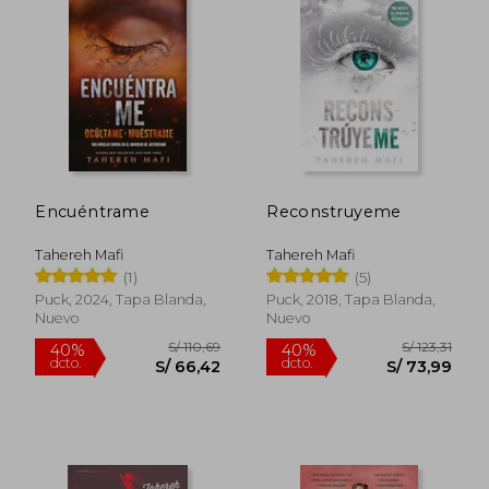
Encuéntrame
Reconstruyeme
Tahereh Mafi
Tahereh Mafi
(1)
(5)
Puck, 2024, Tapa Blanda,
Puck, 2018, Tapa Blanda,
Nuevo
Nuevo
S/ 200,88
S/ 205,
55%
55%
dcto.
dcto.
S/ 90,40
S/ 92,