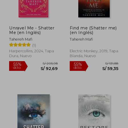
Unravel Me - Shatter
Find me (Shatter me)
Me (en Inglés)
(en Inglés)
Tahereh Mafi
Tahereh Mafi
(1)
Harpercollins, 2024, Tapa
Electric Monkey, 2019, Tapa
Dura, Nuevo
Blanda, Nuevo
S/ 157,03
S/ 230,
55%
55%
dcto.
dcto.
S/ 70,67
S/ 103,