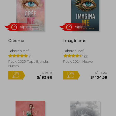
S/ 85,00
S/ 90,
25%
25%
dcto.
dcto.
S/ 63,75
S/ 67,
Créeme
Imagíname
Tahereh Mafi
Tahereh Mafi
(1)
(2)
Puck, 2025, Tapa Blanda,
Puck, 2024, Nuevo
Nuevo
Rápido
Rápido