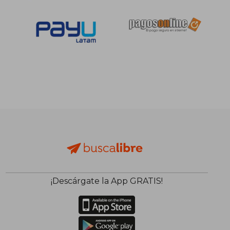
S/ 143,52
S/ 139
55%
55%
dcto.
dcto.
S/ 64,59
S/ 62,
¡Descárgate la App GRATIS!