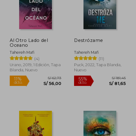
Rápido
Al Otro Lado del
Destrózame
Oceano
Tahereh Mafi
Tahereh Mafi
(4)
(11)
Urano, 2019, 1 Edición, Tapa
Puck, 2022, Tapa Blanda,
Blanda, Nuevo
Nuevo
S/ 59,90
S/ 75,
10%
40%
dcto.
dcto.
S/ 53,91
S/ 45,