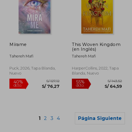
S/ 205,98
S/ 131
55%
55%
dcto.
dcto.
S/ 92,69
S/ 59,
Mírame
This Woven Kingdom
(en Inglés)
Tahereh Mafi
Tahereh Mafi
Puck, 2026, Tapa Blanda,
HarperCollins, 2022, Tapa
Nuevo
Blanda, Nuevo
1
2
3
4
Página Siguiente