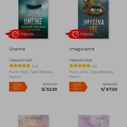
S/ 70,00
S/ 75,
25%
25%
dcto.
dcto.
S/ 52,50
S/ 56,
Úneme
Imagíname
Tahereh Mafi
Tahereh Mafi
(14)
(4)
Puck, 2023, Tapa Blanda,
Puck, 2024, Tapa Blanda,
Nuevo
Nuevo
Rápido
Rápido