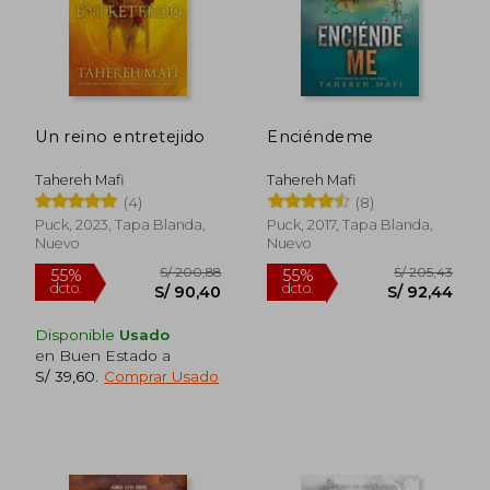
Un reino entretejido
Enciéndeme
Tahereh Mafi
Tahereh Mafi
(4)
(8)
Puck, 2023, Tapa Blanda,
Puck, 2017, Tapa Blanda,
Nuevo
Nuevo
S/ 62,73
S/ 181
11%
55%
dcto.
dcto.
S/ 56,00
S/ 81,
Disponible
Usado
en Buen Estado a
S/ 39,60
.
Comprar Usado