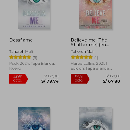
Desafiame
Believe me (The
Shatter me) (en
Inglés)
Tahereh Mafi
Tahereh Mafi
(5)
(1)
S/ 108,60
S/ 137
45%
55%
Puck, 2024, Tapa Blanda,
Harpercollins, 2021, 1
dcto.
dcto.
S/ 59,44
S/ 61,
Nuevo
Edición, Tapa Blanda,
Nuevo