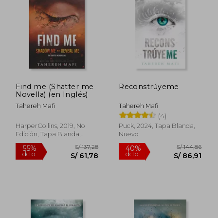
S/ 110,69
S/ 123
40%
40%
dcto.
dcto.
S/ 66,42
S/ 73,
Find me (Shatter me
Reconstrúyeme
Novella) (en Inglés)
Tahereh Mafi
Tahereh Mafi
(4)
HarperCollins, 2019, No
Puck, 2024, Tapa Blanda,
Edición, Tapa Blanda,
Nuevo
Nuevo