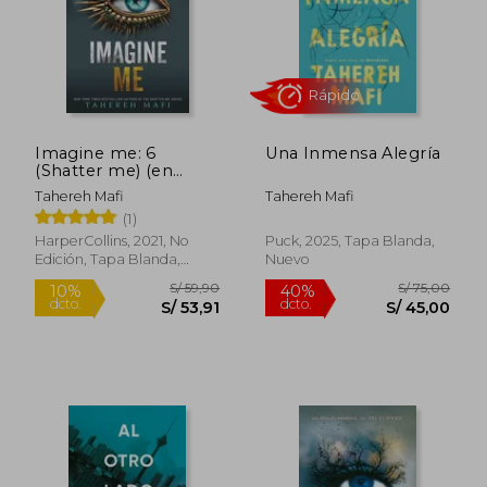
Rápido
Imagine me: 6
Una Inmensa Alegría
(Shatter me) (en
Inglés)
Tahereh Mafi
Tahereh Mafi
(1)
S/ 61,00
S/ 49,
10%
10%
dcto.
dcto.
S/ 54,90
S/ 44,
HarperCollins, 2021, No
Puck, 2025, Tapa Blanda,
Edición, Tapa Blanda,
Nuevo
Nuevo