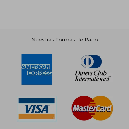
S/ 186,68
S/ 143
55%
55%
dcto.
dcto.
S/ 84,01
S/ 64,
Nuestras Formas de Pago