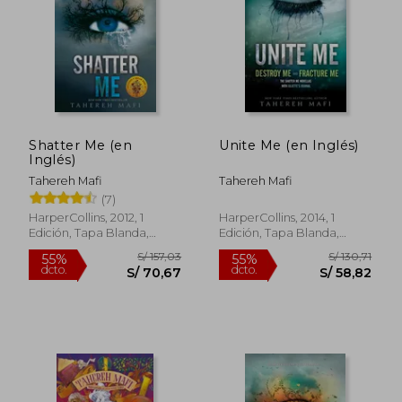
S/ 137,28
S/ 144,
55%
40%
dcto.
dcto.
S/ 61,78
S/ 86,
Shatter Me (en
Unite Me (en Inglés)
Inglés)
Tahereh Mafi
Tahereh Mafi
(7)
HarperCollins, 2012, 1
HarperCollins, 2014, 1
Edición, Tapa Blanda,
Edición, Tapa Blanda,
Nuevo
Nuevo