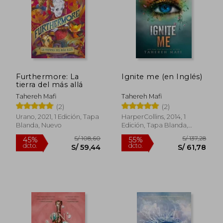
S/ 110,69
S/ 144,
40%
40%
dcto.
dcto.
S/ 66,42
S/ 86,
Furthermore: La
Ignite me (en Inglés)
tierra del más allá
Tahereh Mafi
Tahereh Mafi
(2)
(2)
Urano, 2021, 1 Edición, Tapa
HarperCollins, 2014, 1
Blanda, Nuevo
Edición, Tapa Blanda,
Nuevo