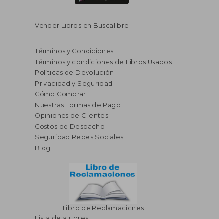
Vender Libros en Buscalibre
Términos y Condiciones
Términos y condiciones de Libros Usados
Políticas de Devolución
Privacidad y Seguridad
Cómo Comprar
Nuestras Formas de Pago
Opiniones de Clientes
S/ 127,12
S/ 143
40%
55%
Costos de Despacho
dcto.
dcto.
S/ 76,27
S/ 64,
Seguridad Redes Sociales
Blog
Libro de Reclamaciones
Lista de autores