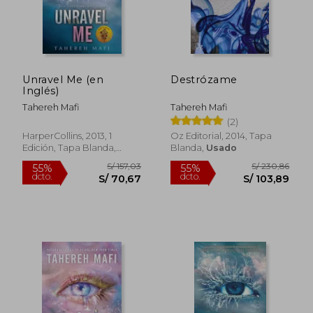
Unravel Me (en
Destrózame
Inglés)
Tahereh Mafi
Tahereh Mafi
(2)
HarperCollins, 2013, 1
Oz Editorial, 2014, Tapa
Edición, Tapa Blanda,
Blanda,
Usado
Nuevo
S/ 182,44
S/ 157
40%
55%
dcto.
dcto.
S/ 109,46
S/ 70,