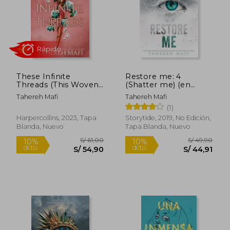
These Infinite
Restore me: 4
S/ 93,18
S/ 116
Threads (This Woven
(Shatter me) (en
10%
10%
dcto.
dcto.
Kingdom, 2) (en
Inglés)
S/ 83,86
S/ 104,
Tahereh Mafi
Tahereh Mafi
Inglés)
(1)
Harpercollins, 2023, Tapa
Storytide, 2019, No Edición,
Blanda, Nuevo
Tapa Blanda, Nuevo