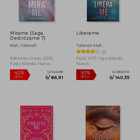
Mírame (Saga
Liberame
Destrózame 7)
Mafi, Tahereh
Tahereh Mafi
(5)
Ediciones Urano, 2026,
Puck, 2017, Tapa Blanda,
Pasta Blanda, Nuevo
Nuevo
S/ 153,81
S/ 158
40%
40%
dcto.
dcto.
S/ 92,29
S/ 95,