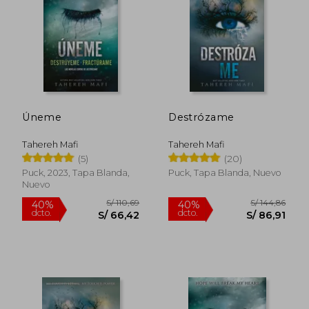
S/ 102,74
S/ 132
40%
40%
dcto.
dcto.
S/ 61,64
S/ 79,
Úneme
Destrózame
Tahereh Mafi
Tahereh Mafi
(5)
(20)
Puck, 2023, Tapa Blanda,
Puck, Tapa Blanda, Nuevo
Nuevo