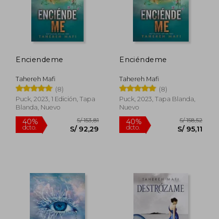
Enciendeme
Enciéndeme
Tahereh Mafi
Tahereh Mafi
(8)
(8)
Puck, 2023, 1 Edición, Tapa
Puck, 2023, Tapa Blanda,
Blanda, Nuevo
Nuevo
S/ 132,90
S/ 150,
40%
55%
dcto.
dcto.
S/ 79,74
S/ 67,