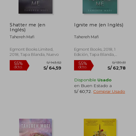
S/ 144,86
S/ 280,
40%
50%
dcto.
dcto.
S/ 86,91
S/ 140,
Shatter me (en
Ignite me (en Inglés)
Inglés)
Tahereh Mafi
Tahereh Mafi
Egmont Books Limited,
Egmont Books, 2018, 1
2018, Tapa Blanda, Nuevo
Edición, Tapa Blanda,
Nuevo
Disponible
Usado
en Buen Estado a
S/ 60,72
.
Comprar Usado