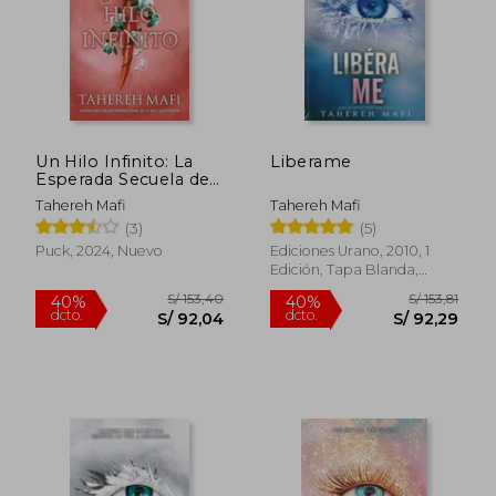
Un Hilo Infinito: La
Liberame
Esperada Secuela de
S/ 157,03
S/ 130
55%
55%
un Reino Entretejido
dcto.
dcto.
Tahereh Mafi
Tahereh Mafi
S/ 70,67
S/ 58,
(3)
(5)
Puck, 2024, Nuevo
Ediciones Urano, 2010, 1
Edición, Tapa Blanda,
Nuevo