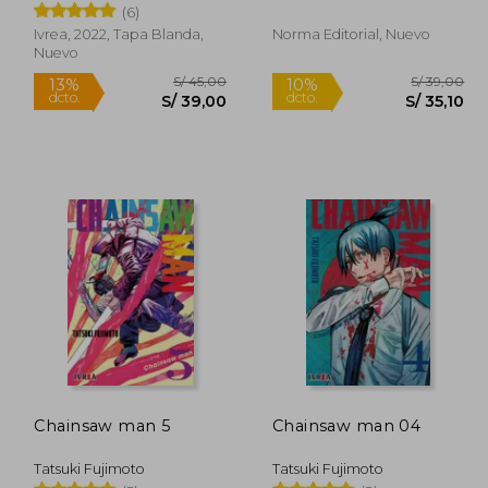
(6)
Ivrea, 2022, Tapa Blanda,
Norma Editorial, Nuevo
Nuevo
 39,00
S/ 45,00
13%
10%
dcto.
dcto.
 35,10
S/ 39,00
Chainsaw man 5
Chainsaw man 04
Tatsuki Fujimoto
Tatsuki Fujimoto