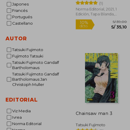
(1)
Japones
Norma Editorial, 2021, 1
Francés
Edición, Tapa Blanda,
Portugués
Nuevo
Castellano
AUTOR
Tatsuki Fujimoto
S/
10%
Fujimoto Tatsuki
dcto.
S/
Tatsuki Fujimoto Gandalf
Bartholomaus
Tatsuki Fujimoto Gandalf
Bartholomaus Jan
Christoph Muller
EDITORIAL
Viz Media
Chainsaw man 3
Ivrea
Norma Editorial
Tatsuki Fujimoto