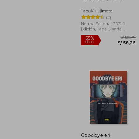
Tatsuki Fujimoto
(2)
Norma Editorial, 2021, 1
Edición, Tapa Blanda,
Nuevo
S/
55%
Goodbye eri