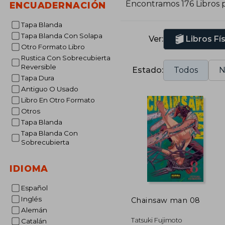
Encontramos 176 Libros 
ENCUADERNACIÓN
Tapa Blanda
Tapa Blanda Con Solapa
Ver:
Libros Fí
Otro Formato Libro
Rustica Con Sobrecubierta
Reversible
Estado:
Todos
N
Tapa Dura
Antiguo O Usado
Libro En Otro Formato
Otros
Tapa Blanda
Tapa Blanda Con
Sobrecubierta
IDIOMA
Español
Inglés
Chainsaw man 08
Alemán
Tatsuki Fujimoto
Catalán