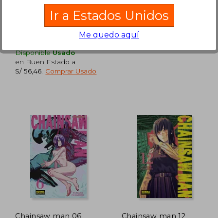
Norma Editorial, 2020, Tapa
Norma Editorial, 2021, 1
Ir a Estados Unidos
Blanda, Nuevo
Edición, Tapa Blanda,
Nuevo
Me quedo aquí
Disponible
Usado
en Buen Estado a
S/ 56,46
.
Comprar Usado
 134,27
S/ 133,37
55%
55%
dcto.
dcto.
60,42
S/ 60,02
Chainsaw man 06
Chainsaw man 12