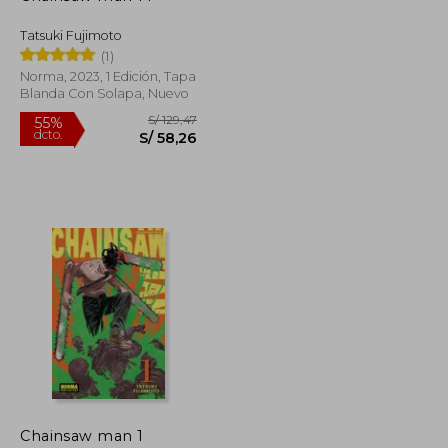
Tatsuki Fujimoto
(1)
Norma, 2023, 1 Edición, Tapa
Blanda Con Solapa, Nuevo
S/ 129,47
S/ 129,47
55%
Chainsaw man 1