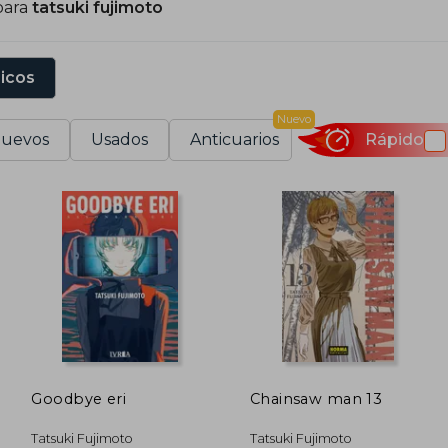
para
tatsuki fujimoto
sicos
Nuevo
uevos
Usados
Anticuarios
Rápido
Goodbye eri
Chainsaw man 13
Tatsuki Fujimoto
Tatsuki Fujimoto