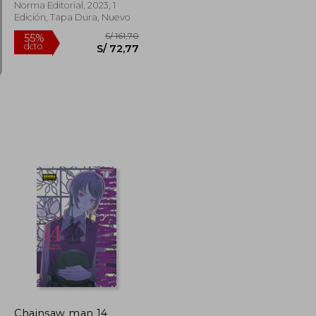
Norma Editorial, 2023, 1
Edición, Tapa Dura, Nuevo
S/ 129,47
S/ 161,70
55%
dcto.
S/ 58,26
S/ 72,77
Chainsaw man 14