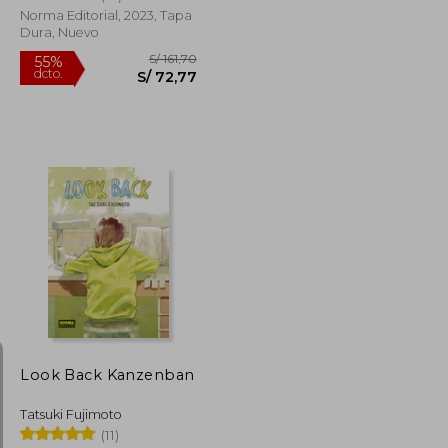
Norma Editorial, 2023, Tapa
Dura, Nuevo
S/ 129,47
S/ 161,70
55%
dcto.
S/ 58,26
S/ 72,77
Look Back Kanzenban
Tatsuki Fujimoto
(11)