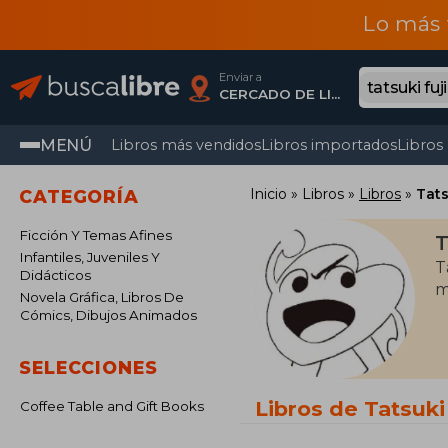
Lo más 
Enviar a
CERCADO DE LIMA, Lima
MENÚ
Libros más vendidos
Libros importados
Libros
Inicio
Libros
Libros
Tats
CATEGORÍA
Ficción Y Temas Afines
T
Infantiles, Juveniles Y
T
Didácticos
m
Novela Gráfica, Libros De
Cómics, Dibujos Animados
SELECCIONES
Libros de Tatsuki
Coffee Table and Gift Books