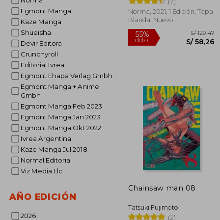
Norma
(7)
Egmont Manga
Norma, 2021, 1 Edición, Tapa
Blanda, Nuevo
Kaze Manga
Shueisha
Devir Editora
Crunchyroll
Editorial Ivrea
Egmont Ehapa Verlag Gmbh
Egmont Manga + Anime
Gmbh
Egmont Manga Feb 2023
S/
55%
Egmont Manga Jan 2023
dcto.
S/ 
Egmont Manga Okt 2022
Ivrea Argentina
Kaze Manga Jul 2018
Normal Editorial
Viz Media Llc
Chainsaw man 08
AÑO EDICIÓN
Tatsuki Fujimoto
2026
(2)