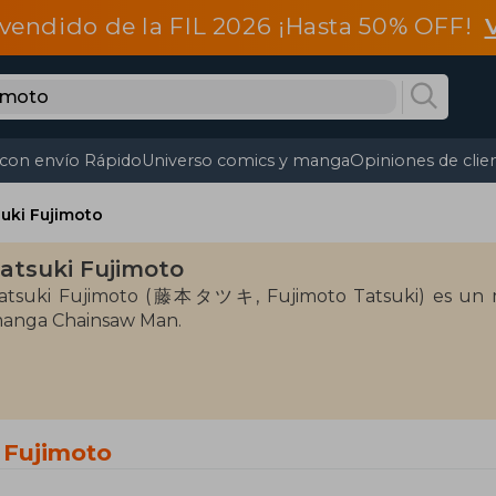
vendido de la FIL 2026 ¡Hasta 50% OFF!
 con envío Rápido
Universo comics y manga
Opiniones de clie
uki Fujimoto
atsuki Fujimoto
atsuki Fujimoto (藤本タツキ, Fujimoto Tatsuki) es un ma
anga Chainsaw Man.
 Fujimoto