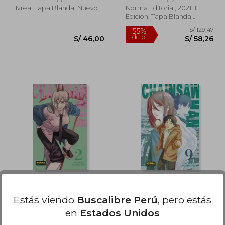
Ivrea, Tapa Blanda, Nuevo
Norma Editorial, 2021, 1
Edición, Tapa Blanda,
Nuevo
55%
dcto.
46,00
S/ 46,00
Chainsaw man 2
Chainsaw man 9
Estás viendo
Buscalibre Perú
, pero estás
Tatsuki Fujimoto
Tatsuki Fujimoto
en
Estados Unidos
(6)
(2)