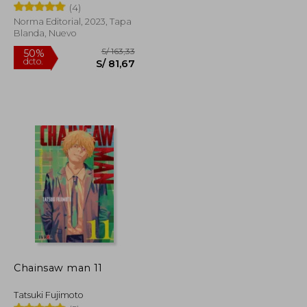
(4)
Norma Editorial, 2023, Tapa
Blanda, Nuevo
S/ 39,00
S/ 163,33
50%
dcto.
S/ 35,10
S/ 81,67
Chainsaw man 11
Tatsuki Fujimoto