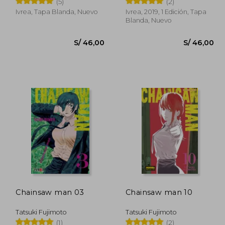
(5)
(2)
Ivrea, Tapa Blanda, Nuevo
Ivrea, 2019, 1 Edición, Tapa
Blanda, Nuevo
 129,47
58,26
S/ 46,00
Chainsaw man 03
Chainsaw man 10
Tatsuki Fujimoto
Tatsuki Fujimoto
(1)
(2)