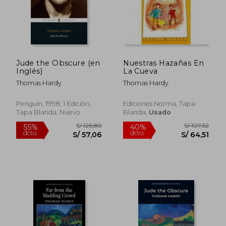
Jude the Obscure (en
Nuestras Hazañas En
Inglés)
La Cueva
Thomas Hardy
Thomas Hardy
Penguin, 1998, 1 Edición,
Ediciones Norma, Tapa
Tapa Blanda, Nuevo
Blanda,
Usado
S/ 318,64
S/ 238,
40%
55%
dcto.
dcto.
S/ 191,19
S/ 107,