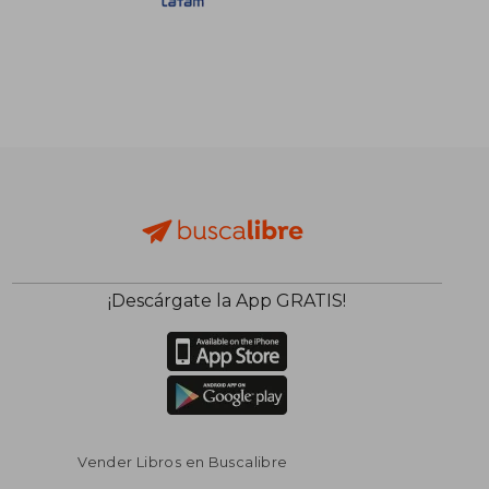
S/ 152,88
S/ 123
55%
55%
dcto.
dcto.
S/ 68,80
S/ 55,
¡Descárgate la App GRATIS!
Vender Libros en Buscalibre