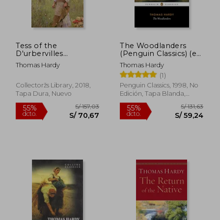
Tess of the
The Woodlanders
D'urbervilles
(Penguin Classics) (en
(Macmillan
Inglés)
Thomas Hardy
Thomas Hardy
Collector's Library)
(1)
(en Inglés)
Collectoržs Library, 2018,
Penguin Classics, 1998, No
Tapa Dura, Nuevo
Edición, Tapa Blanda,
Nuevo