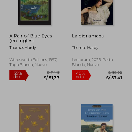
A Pair of Blue Eyes
La bienamada
(en Inglés)
Thomas Hardy
Thomas Hardy
Wordsworth Editions, 1997,
Lectorum, 2026, Pasta
Tapa Blanda, Nuevo
Blanda, Nuevo
S/ 109,84
S/ 114
55%
55%
dcto.
dcto.
S/ 49,43
S/ 51,