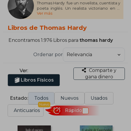
Thomas Hardy ​ fue un novelista, cuentista y
poeta inglés. Un realista victoriano en la
Ver más
tradición de George Eliot, fue influenciado
tanto en sus novelas como en su poesía
por el romanticismo, incluyendo la poesía
Libros de Thomas Hardy
de William Wordsworth
Encontramos 1.976 Libros para
thomas hardy
Ordenar por
Comparte y
Ver:
gana dinero
Libros Físicos
Estado:
Todos
Nuevos
Usados
Nuevo
Anticuarios
Rápido