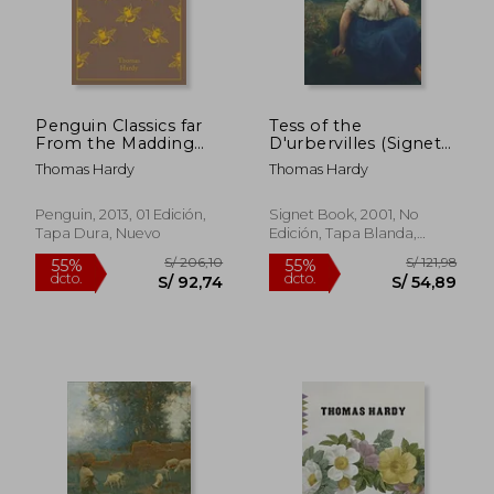
Penguin Classics far
Tess of the
From the Madding
D'urbervilles (Signet
Crowd (Penguin
Classics) (en Inglés)
Thomas Hardy
Thomas Hardy
Clothbound Classics)
(en Inglés)
Penguin, 2013, 01 Edición,
Signet Book, 2001, No
Tapa Dura, Nuevo
Edición, Tapa Blanda,
Nuevo
S/ 114,15
S/ 114
55%
55%
dcto.
dcto.
S/ 51,37
S/ 51,