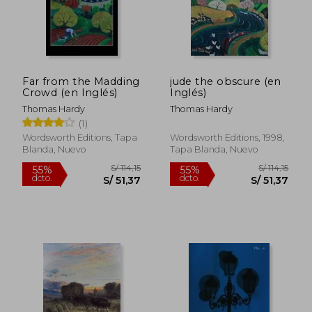
Far from the Madding
jude the obscure (en
Crowd (en Inglés)
Inglés)
Thomas Hardy
Thomas Hardy
(1)
Wordsworth Editions, Tapa
Wordsworth Editions, 1998,
Blanda, Nuevo
Tapa Blanda, Nuevo
S/ 126,80
S/ 107
55%
40%
dcto.
dcto.
S/ 57,06
S/ 64,