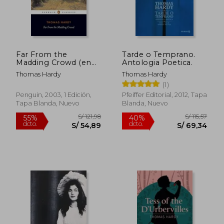
Far From the
Tarde o Temprano.
Madding Crowd (en
Antologia Poetica.
Inglés)
Thomas Hardy
Thomas Hardy
(1)
Penguin, 2003, 1 Edición,
Pfeiffer Editorial, 2012, Tapa
Tapa Blanda, Nuevo
Blanda, Nuevo
S/ 114,15
S/ 114
55%
55%
dcto.
dcto.
S/ 51,37
S/ 51,