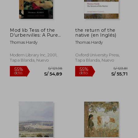
Mod lib Tess of the
the return of the
D'urbervilles: A Pure
native (en Inglés)
Woman (Modern
Thomas Hardy
Thomas Hardy
Library) (en Inglés)
Modern Library Inc, 2001,
Oxford University Press,
Tapa Blanda, Nuevo
Tapa Blanda, Nuevo
S/ 206,10
S/ 121
55%
55%
dcto.
dcto.
S/ 92,74
S/ 54,