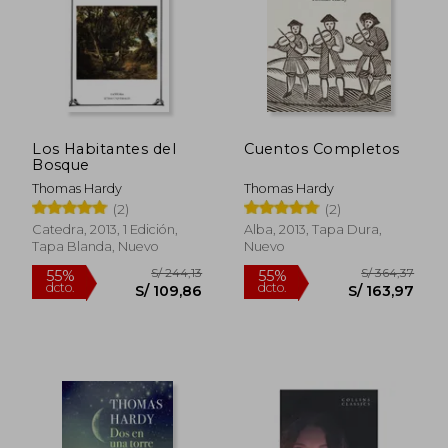
Los Habitantes del
Cuentos Completos
S/ 197,06
S/ 232,
Bosque
55%
55%
dcto.
dcto.
S/ 88,68
S/ 104,
Thomas Hardy
Thomas Hardy
(2)
(2)
Catedra, 2013, 1 Edición,
Alba, 2013, Tapa Dura,
Tapa Blanda, Nuevo
Nuevo