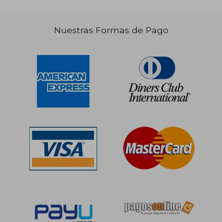
Nuestras Formas de Pago
S/ 121,01
S/ 123
55%
55%
dcto.
dcto.
S/ 54,45
S/ 55,