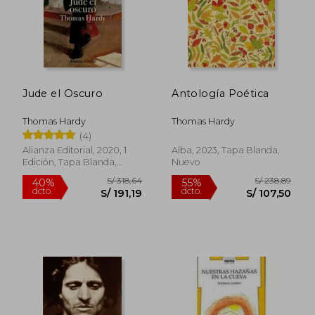
Jude el Oscuro
Antología Poética
Thomas Hardy
Thomas Hardy
(4)
Alianza Editorial, 2020, 1
Alba, 2023, Tapa Blanda,
Edición, Tapa Blanda,
Nuevo
S/ 167,95
S/ 110
55%
55%
Nuevo
dcto.
dcto.
S/ 75,58
S/ 49,