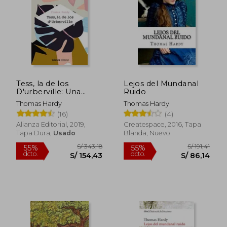
S/ 194,61
S/ 111
55%
55%
dcto.
dcto.
S/ 87,57
S/ 50,
Tess, la de los
Lejos del Mundanal
D'urberville: Una
Ruido
Mujer Pura
Thomas Hardy
Thomas Hardy
(16)
(4)
Alianza Editorial, 2019,
Createspace, 2016, Tapa
Tapa Dura,
Usado
Blanda, Nuevo