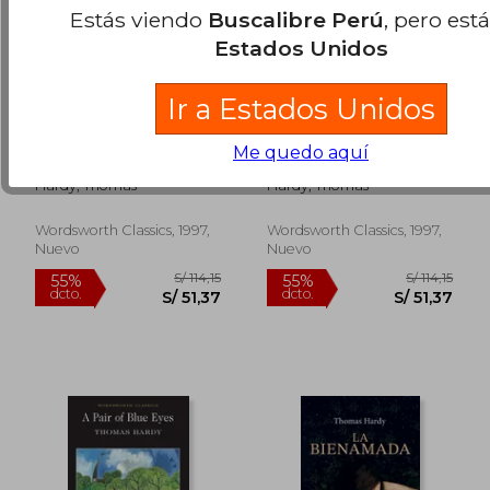
Estás viendo
Buscalibre Perú
, pero est
Estados Unidos
Ir a Estados Unidos
woodlanders (en
under the
Me quedo aquí
Inglés)
greenwood tree (en
Inglés)
S/ 137,91
S/ 141
55%
55%
Hardy, Thomas
Hardy, Thomas
dcto.
dcto.
S/ 62,06
S/ 63,
Wordsworth Classics, 1997,
Wordsworth Classics, 1997,
Nuevo
Nuevo