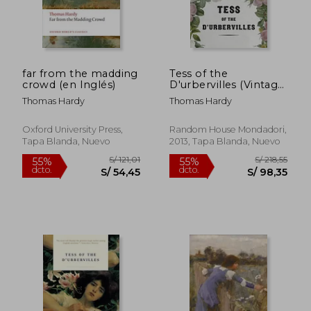
far from the madding
Tess of the
crowd (en Inglés)
D'urbervilles (Vintage
Classics) (en Inglés)
Thomas Hardy
Thomas Hardy
Oxford University Press,
Random House Mondadori,
Tapa Blanda, Nuevo
2013, Tapa Blanda, Nuevo
S/ 114,15
S/ 89,
55%
40%
dcto.
dcto.
S/ 51,37
S/ 53,