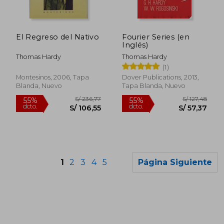
S/ 121,98
S/ 123
55%
55%
dcto.
dcto.
S/ 54,89
S/ 55,
El Regreso del Nativo
Fourier Series (en
Inglés)
Thomas Hardy
Thomas Hardy
(1)
Montesinos, 2006, Tapa
Dover Publications, 2013,
Blanda, Nuevo
Tapa Blanda, Nuevo
1
2
3
4
5
Página Siguiente