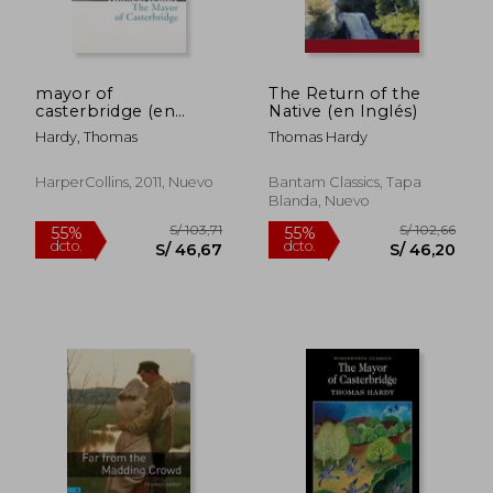
S/ 126,80
S/ 130,
55%
55%
dcto.
dcto.
S/ 57,06
S/ 58,
mayor of
The Return of the
casterbridge (en
Native (en Inglés)
Inglés)
Hardy, Thomas
Thomas Hardy
HarperCollins, 2011, Nuevo
Bantam Classics, Tapa
Blanda, Nuevo