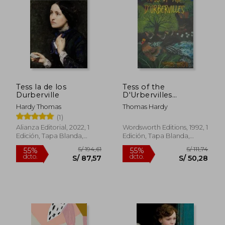
S/ 260,11
S/ 266,
40%
55%
dcto.
dcto.
S/ 156,07
S/ 120,
Tess la de los
Tess of the
Durberville
D'Urbervilles
(Wordsworth Classics)
Hardy Thomas
Thomas Hardy
(en Inglés)
(1)
Alianza Editorial, 2022, 1
Wordsworth Editions, 1992, 1
Edición, Tapa Blanda,
Edición, Tapa Blanda,
Nuevo
Nuevo