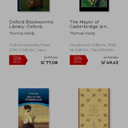
S/ 157,03
S/ 131
55%
55%
dcto.
dcto.
S/ 70,67
S/ 59,
Oxford Bookworms
The Mayor of
Library: Oxford
Casterbridge (en
Bookworms 5. Far
Inglés)
Thomas Hardy
Thomas Hardy
From the Madding
Crowd mp3 Pack (en
Inglés)
Oxford University Press,
Wordsworth Editions, 1998,
2016, 3 Edición, Tapa
No Edición, Tapa Blanda,
Blanda, Nuevo
Nuevo