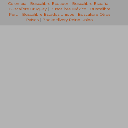
Colombia
|
Buscalibre Ecuador
|
Buscalibre España
|
Buscalibre Uruguay
|
Buscalibre México
|
Buscalibre
Perú
|
Buscalibre Estados Unidos
|
Buscalibre Otros
Países
|
Bookdelivery Reino Unido