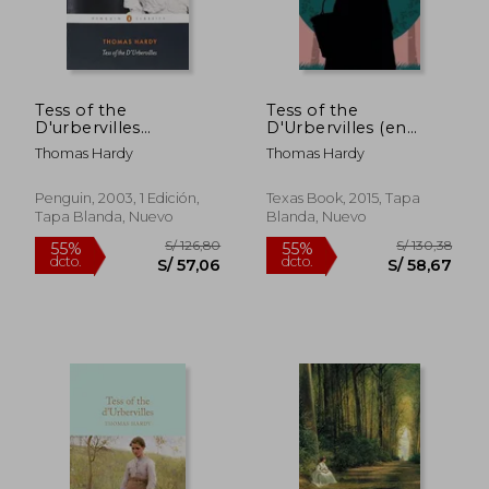
Tess of the
Tess of the
D'urbervilles
D'Urbervilles (en
(Penguin Classics) (en
Inglés)
Thomas Hardy
Thomas Hardy
Inglés)
Penguin, 2003, 1 Edición,
Texas Book, 2015, Tapa
Tapa Blanda, Nuevo
Blanda, Nuevo
S/ 121,98
S/ 115
55%
40%
dcto.
dcto.
S/ 54,89
S/ 69,