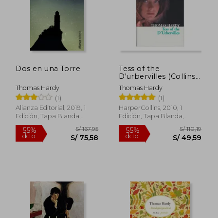
Dos en una Torre
Tess of the
D'urbervilles (Collins
Classics) (en Inglés)
Thomas Hardy
Thomas Hardy
(1)
(1)
S/ 244,13
S/ 364,
55%
55%
dcto.
dcto.
S/ 109,86
S/ 163,
Alianza Editorial, 2019, 1
HarperCollins, 2010, 1
Edición, Tapa Blanda,
Edición, Tapa Blanda,
Nuevo
Nuevo