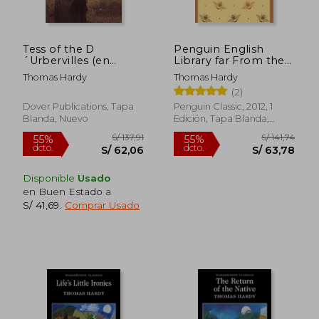
Tess of the D
Penguin English
S/ 103,71
S/ 102,
´Urbervilles (en
Library far From the
55%
55%
dcto.
dcto.
Inglés)
Madding Crowd (The
S/ 46,67
S/ 46,
Thomas Hardy
Thomas Hardy
Penguin English
(2)
Library) (en Inglés)
Dover Publications, Tapa
Penguin Classic, 2012, 1
Blanda, Nuevo
Edición, Tapa Blanda,
Nuevo
Disponible
Usado
en Buen Estado a
S/ 41,69
.
Comprar Usado