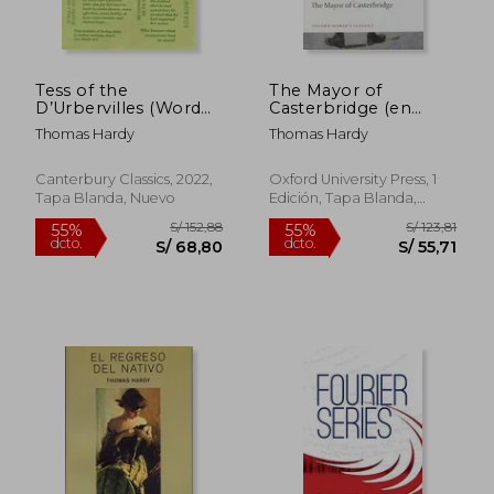
S/ 121,01
S/ 218
55%
55%
dcto.
dcto.
S/ 54,45
S/ 98,
Tess of the
The Mayor of
D’Urbervilles (Word
Casterbridge (en
Cloud Classics) (en
Inglés)
Thomas Hardy
Thomas Hardy
Inglés)
Canterbury Classics, 2022,
Oxford University Press, 1
Tapa Blanda, Nuevo
Edición, Tapa Blanda,
Nuevo