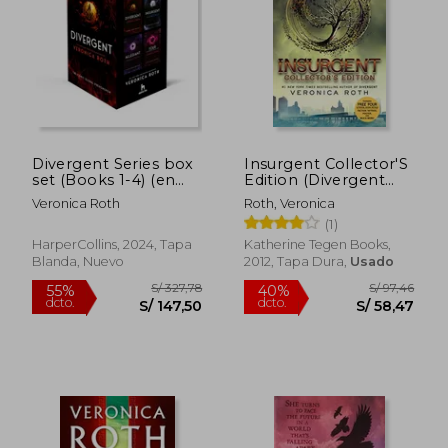
S/ 111,03
S/ 118
40%
55%
dcto.
dcto.
S/ 66,62
S/ 53,
Divergent Series box
Insurgent Collector'S
set (Books 1-4) (en
Edition (Divergent
Inglés)
Series, 2) (en Inglés)
Veronica Roth
Roth, Veronica
(1)
HarperCollins, 2024, Tapa
Katherine Tegen Books,
Blanda, Nuevo
2012, Tapa Dura,
Usado