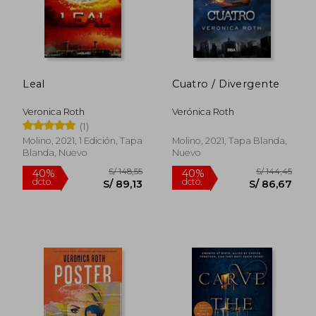
Leal
Cuatro / Divergente
Veronica Roth
Verónica Roth
(1)
Molino, 2021, 1 Edición, Tapa
Molino, 2021, Tapa Blanda,
Blanda, Nuevo
Nuevo
S/ 134,02
S/ 147
40%
40%
dcto.
dcto.
S/ 80,41
S/ 88,