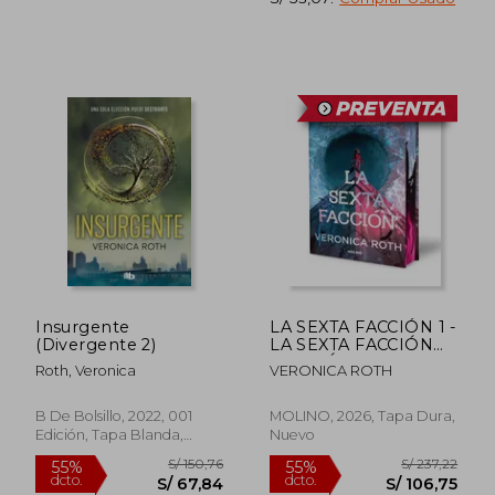
S/ 95,84
S/ 197,
40%
55%
dcto.
dcto.
S/ 57,50
S/ 88,
Insurgente
LA SEXTA FACCIÓN 1 -
(Divergente 2)
LA SEXTA FACCIÓN
(EDICIÓN ESPECIAL
Roth, Veronica
VERONICA ROTH
LIMITADA CON
CANTOS TINTADOS)
B De Bolsillo, 2022, 001
MOLINO, 2026, Tapa Dura,
Edición, Tapa Blanda,
Nuevo
Nuevo