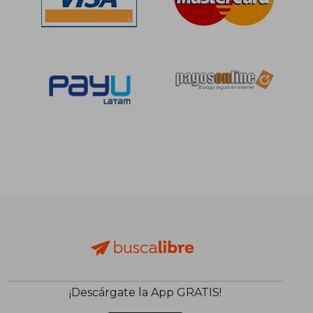
S/ 177,89
S/ 177
55%
55%
dcto.
dcto.
S/ 80,05
S/ 80,
¡Descárgate la App GRATIS!