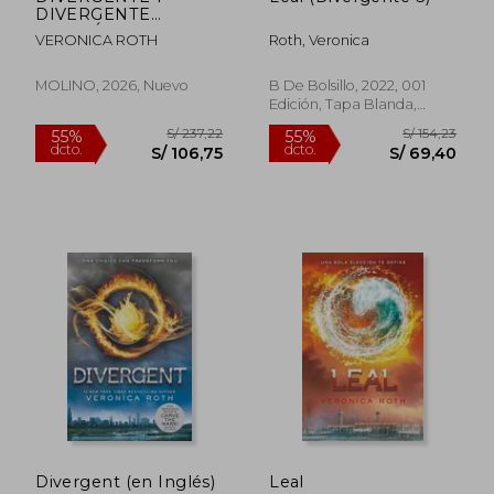
DIVERGENTE
(EDICIÓN ESPECIAL)
VERONICA ROTH
Roth, Veronica
MOLINO, 2026, Nuevo
B De Bolsillo, 2022, 001
Edición, Tapa Blanda,
Nuevo
S/ 267,04
S/ 154
50%
55%
dcto.
dcto.
S/ 133,52
S/ 69,
Divergent (en Inglés)
Leal