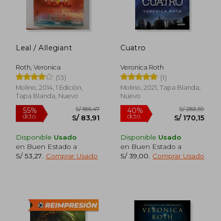
Leal / Allegiant
Cuatro
S/ 155,81
S/ 247,
40%
50%
dcto.
dcto.
Roth, Veronica
Veronica Roth
S/ 93,49
S/ 123,
(13)
(1)
Molino, 2014, 1 Edición,
Molino, 2021, Tapa Blanda,
Tapa Blanda, Nuevo
Nuevo
Disponible
Usado
Disponible
Usado
en Buen Estado a
en Buen Estado a
S/ 53,27
.
Comprar Usado
S/ 39,00
.
Comprar Usado