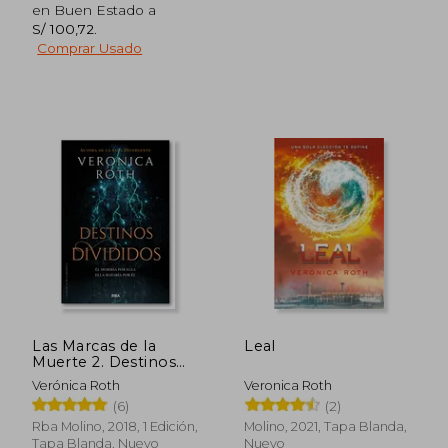
en Buen Estado a
S/ 100,72
.
Comprar Usado
S/ 215,05
S/ 215
53%
53%
dcto.
dcto.
S/ 100,84
S/ 100,
Las Marcas de la
Leal
Muerte 2. Destinos
Divididos. (Veronica
Verónica Roth
Veronica Roth
Roth)
(6)
(2)
Rba Molino, 2018, 1 Edición,
Molino, 2021, Tapa Blanda,
Tapa Blanda, Nuevo
Nuevo