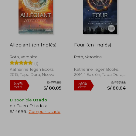
Allegiant (en Inglés)
Four (en Inglés)
S/ 149,77
S/ 125
55%
55%
Roth, Veronica
Roth, Veronica
dcto.
dcto.
S/ 67,40
S/ 56,
(1)
Katherine Tegen Books,
Katherine Tegen Books,
2013, Tapa Dura, Nuevo
2014, 1 Edición, Tapa Dura,
Nuevo
Disponible
Usado
en Buen Estado a
S/ 46,95
.
Comprar Usado