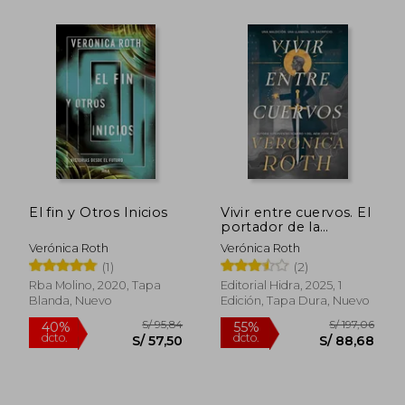
El fin y Otros Inicios
Vivir entre cuervos. El
portador de la
maldición, 1
Verónica Roth
Verónica Roth
(1)
(2)
Rba Molino, 2020, Tapa
Editorial Hidra, 2025, 1
Blanda, Nuevo
Edición, Tapa Dura, Nuevo
S/ 186,47
S/ 208,
55%
55%
dcto.
dcto.
S/ 83,91
S/ 93,