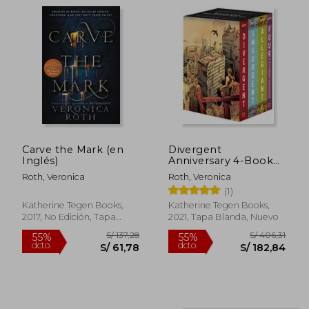
Carve the Mark (en
Divergent
S/ 327,78
S/ 97,
55%
40%
Inglés)
Anniversary 4-Book
dcto.
dcto.
S/ 147,50
S/ 58,
box Set: Divergent,
Roth, Veronica
Roth, Veronica
Insurgent, Allegiant,
(1)
Four (en Inglés)
Katherine Tegen Books,
Katherine Tegen Books,
2017, No Edición, Tapa
2021, Tapa Blanda, Nuevo
Blanda, Nuevo