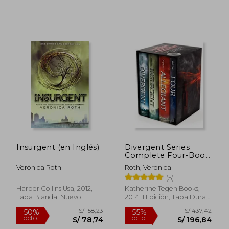
S/ 148,55
S/ 116
40%
46%
dcto.
dcto.
S/ 89,13
S/ 62,
Insurgent (en Inglés)
Divergent Series
Complete Four-Book
box set (en Inglés)
Verónica Roth
Roth, Veronica
(5)
Harper Collins Usa, 2012,
Katherine Tegen Books,
Tapa Blanda, Nuevo
2014, 1 Edición, Tapa Dura,
Nuevo