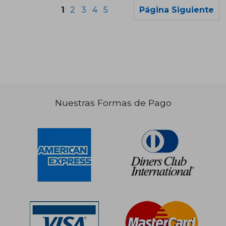
1
2
3
4
5
Página Siguiente
Nuestras Formas de Pago
S/ 135,72
S/ 134,
55%
55%
dcto.
dcto.
S/ 61,07
S/ 60,