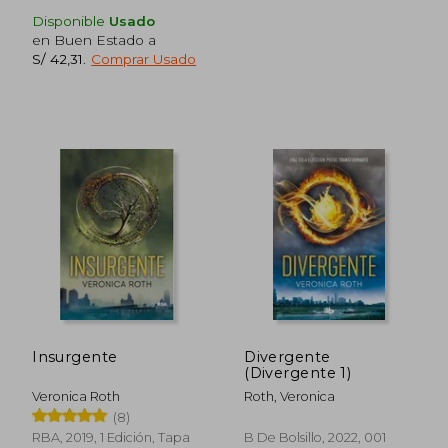
Disponible
Usado
en Buen Estado a
S/ 42,31
.
Comprar Usado
S/ 150,76
S/ 237,
55%
55%
dcto.
dcto.
S/ 67,84
S/ 106,
Insurgente
Divergente
(Divergente 1)
Veronica Roth
Roth, Veronica
(8)
RBA, 2019, 1 Edición, Tapa
B De Bolsillo, 2022, 001