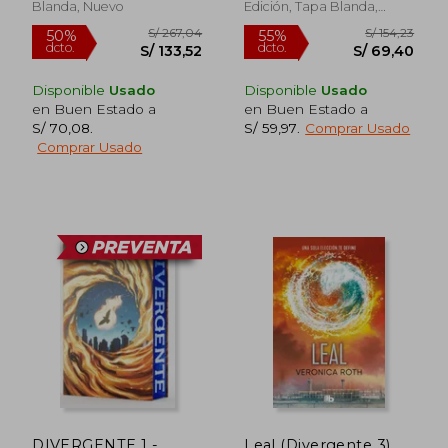
Blanda, Nuevo
Edición, Tapa Blanda,
Nuevo
Disponible
Usado
Disponible
Usado
en Buen Estado a
en Buen Estado a
S/ 70,08
.
S/ 59,97
.
Comprar Usado
Comprar Usado
S/ 158,23
S/ 437,
50%
55%
dcto.
dcto.
S/ 78,74
S/ 196,
DIVERGENTE 1 -
Leal (Divergente 3)