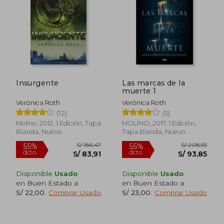
Insurgente
Las marcas de la
muerte 1
Verónica Roth
Verónica Roth
(12)
(5)
S/ 186,47
S/ 283,
Molino, 2012, 1 Edición, Tapa
MOLINO, 2017, 1 Edición,
55%
40%
dcto.
dcto.
S/ 83,91
S/ 170,
Blanda, Nuevo
Tapa Blanda, Nuevo
Disponible
Usado
Disponible
Usado
en Buen Estado a
en Buen Estado a
S/ 22,00
.
Comprar Usado
S/ 23,00
.
Comprar Usado