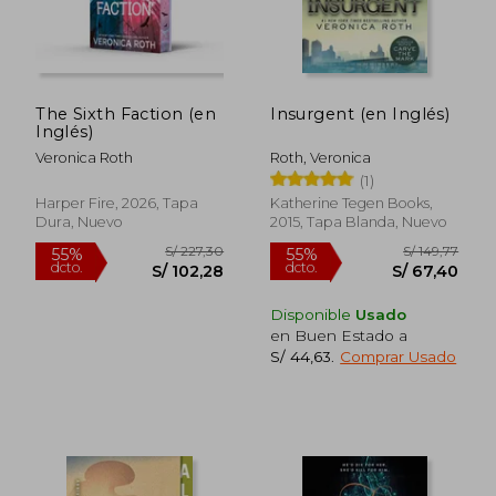
The Sixth Faction (en
Insurgent (en Inglés)
Inglés)
Veronica Roth
Roth, Veronica
(1)
Harper Fire, 2026, Tapa
Katherine Tegen Books,
Dura, Nuevo
2015, Tapa Blanda, Nuevo
Disponible
Usado
en Buen Estado a
S/ 44,63
.
Comprar Usado
S/ 148,55
S/ 144,
40%
40%
dcto.
dcto.
S/ 89,13
S/ 86,