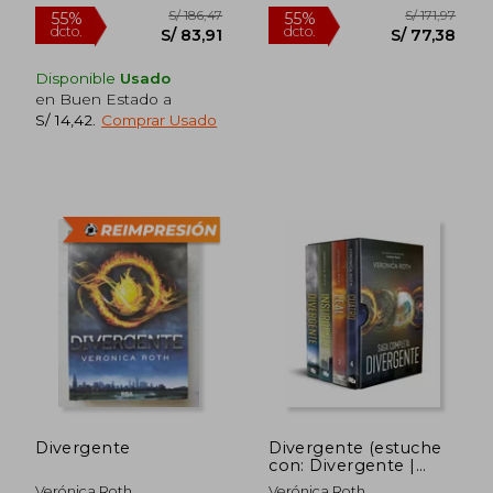
Disponible
Usado
en Buen Estado a
S/ 14,42
.
Comprar Usado
S/ 186,47
S/ 171
55%
55%
dcto.
dcto.
S/ 83,91
S/ 77,
Divergente
Divergente (estuche
con: Divergente |
Insurgente | Leal |
Verónica Roth
Verónica Roth