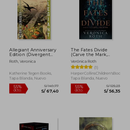
Allegiant Anniversary
The Fates Divide
Edition (Divergent
(Carve the Mark,
Series, 3) (en Inglés)
Book 2)
Roth, Veronica
Verónica Roth
(1)
Katherine Tegen Books,
HarperCollinsChildren'sBooks,
Tapa Blanda, Nuevo
Tapa Blanda, Nuevo