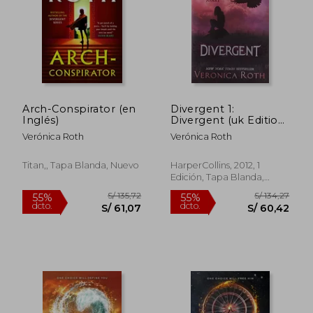
S/ 227,30
S/ 149,
55%
55%
dcto.
dcto.
S/ 102,28
S/ 67,
Arch-Conspirator (en
Divergent 1:
Inglés)
Divergent (uk Edition)
(en Inglés)
Verónica Roth
Verónica Roth
Titan,, Tapa Blanda, Nuevo
HarperCollins, 2012, 1
Edición, Tapa Blanda,
Usado