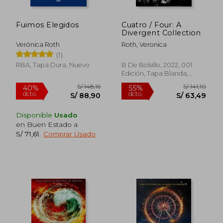
Fuimos Elegidos
Cuatro / Four: A
Divergent Collection
Verónica Roth
Roth, Veronica
(1)
S/ 149,77
S/ 144,
55%
40%
RBA, Tapa Dura, Nuevo
B De Bolsillo, 2022, 001
dcto.
dcto.
S/ 67,40
S/ 86,
Edición, Tapa Blanda,
Nuevo
Disponible
Usado
en Buen Estado a
S/ 71,61
.
Comprar Usado