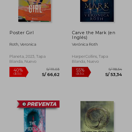
Poster Girl
Carve the Mark (en
Inglés)
Roth, Veronica
Verónica Roth
Planeta, 2023, Tapa
HarperCollins, Tapa
Blanda, Nuevo
Blanda, Nuevo
S/ 148,16
S/ 141
40%
55%
dcto.
dcto.
S/ 88,90
S/ 63,