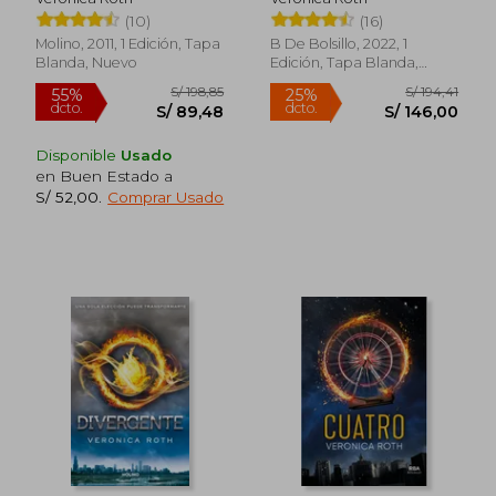
Cuatro)
(10)
(16)
Molino, 2011, 1 Edición, Tapa
B De Bolsillo, 2022, 1
Blanda, Nuevo
Edición, Tapa Blanda,
Nuevo
Disponible
Usado
en Buen Estado a
S/ 52,00
.
Comprar Usado
S/ 198,85
S/ 194
55%
25%