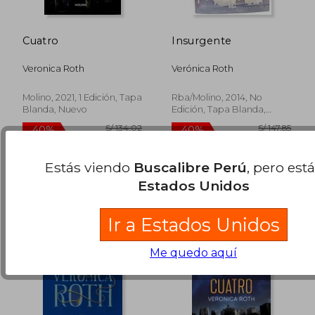
Cuatro
Insurgente
S/ 237,22
S/ 154
55%
55%
Veronica Roth
Verónica Roth
dcto.
dcto.
S/ 106,75
S/ 69,
Molino, 2021, 1 Edición, Tapa
Rba/Molino, 2014, No
Blanda, Nuevo
Edición, Tapa Blanda,
Usado
Estás viendo
Buscalibre Perú
, pero est
Estados Unidos
Ir a Estados Unidos
Me quedo aquí