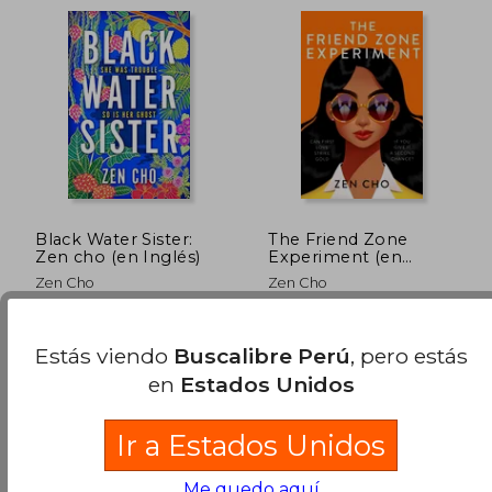
Black Water Sister:
The Friend Zone
Zen cho (en Inglés)
Experiment (en
Inglés)
Zen Cho
Zen Cho
S/ 157,35
S/ 191
55%
55%
Palgrave Macmillan, 2021, 1
Macmillan, Nuevo
dcto.
dcto.
S/ 70,81
S/ 85,
Edición, Tapa Blanda,
Estás viendo
Buscalibre Perú
, pero estás
Nuevo
en
Estados Unidos
Ir a Estados Unidos
Me quedo aquí