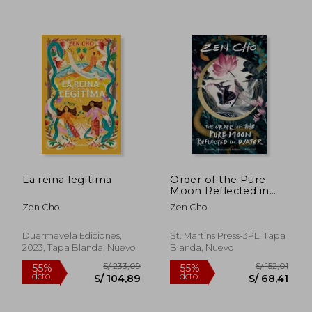
45%
55%
dcto.
dcto.
S/ 42,75
S/ 98,
La reina legítima
Order of the Pure
Moon Reflected in
Water (en Inglés)
Zen Cho
Zen Cho
Duermevela Ediciones,
St. Martins Press-3PL, Tapa
2023, Tapa Blanda, Nuevo
Blanda, Nuevo