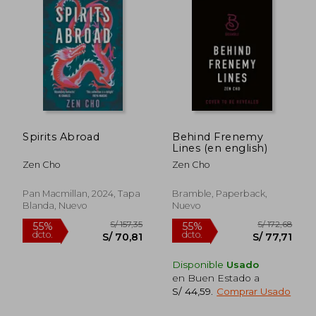
Spirits Abroad
Behind Frenemy
Lines (en english)
Zen Cho
Zen Cho
Pan Macmillan, 2024, Tapa
Bramble, Paperback,
Blanda, Nuevo
Nuevo
Disponible
Usado
en Buen Estado a
S/ 157,35
S/ 157
S/ 44,59
.
Comprar Usado
55%
55%
dcto.
dcto.
S/ 70,81
S/ 70,