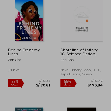
Behind Frenemy
Shoreline of Infinity
Lines
18: Science Fiction
Magazine (en Inglés)
Zen Cho
Zen Cho
, Nuevo
New Curiosity Shop, 2020,
Tapa Blanda, Nuevo
S/ 212,68
S/ 149,
55%
55%
dcto.
dcto.
S/ 95,70
S/ 67,