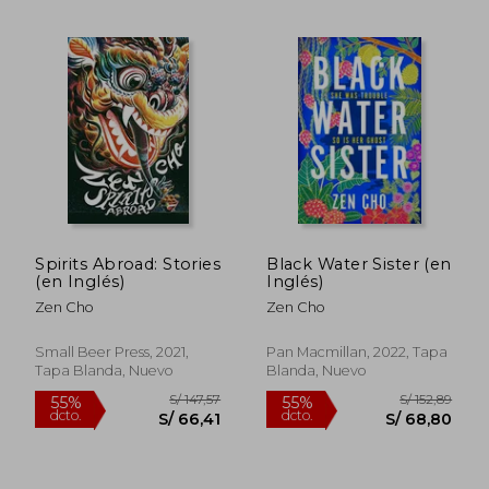
S/ 207,81
S/ 118
55%
55%
dcto.
dcto.
S/ 93,51
S/ 53,
Spirits Abroad: Stories
Black Water Sister (en
(en Inglés)
Inglés)
Zen Cho
Zen Cho
Small Beer Press, 2021,
Pan Macmillan, 2022, Tapa
Tapa Blanda, Nuevo
Blanda, Nuevo