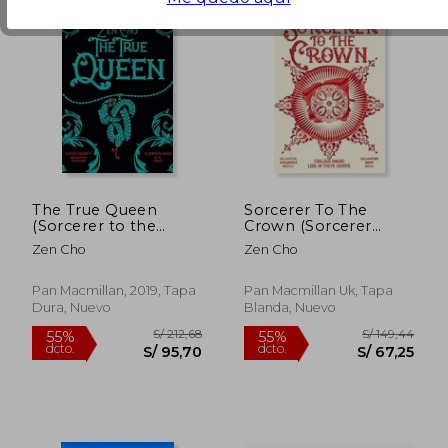
The True Queen
Sorcerer To The
(Sorcerer to the
Crown (Sorcerer
Crown Novels) (en
Royal trilogy)
Zen Cho
Zen Cho
Inglés)
Pan Macmillan, 2019, Tapa
Pan Macmillan Uk, Tapa
Dura, Nuevo
Blanda, Nuevo
S/ 196,84
S/ 224,
55%
55%
dcto.
dcto.
S/ 88,58
S/ 101,