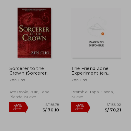
S/ 147,57
S/ 152
55%
55%
dcto.
dcto.
S/ 66,41
S/ 68,
Sorcerer to the
The Friend Zone
Crown (Sorcerer
Experiment (en
Royal) (en Inglés)
Inglés)
Zen Cho
Zen Cho
Ace Books, 2016, Tapa
Bramble, Tapa Blanda,
Blanda, Nuevo
Nuevo