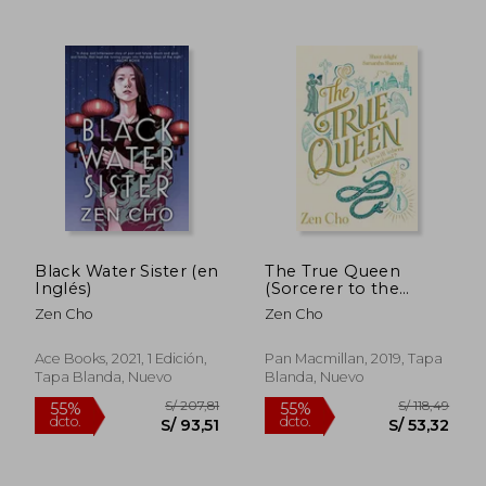
S/ 233,09
S/ 152
55%
55%
dcto.
dcto.
S/ 104,89
S/ 68,
Black Water Sister (en
The True Queen
Inglés)
(Sorcerer to the
Crown Novels) (en
Zen Cho
Zen Cho
Inglés)
Ace Books, 2021, 1 Edición,
Pan Macmillan, 2019, Tapa
Tapa Blanda, Nuevo
Blanda, Nuevo