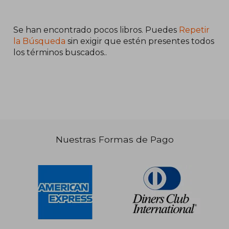
S/ 157,35
S/ 172
55%
55%
dcto.
dcto.
S/ 70,81
S/ 77,
Se han encontrado pocos libros. Puedes
Repetir
la Búsqueda
sin exigir que estén presentes todos
los términos buscados..
Nuestras Formas de Pago