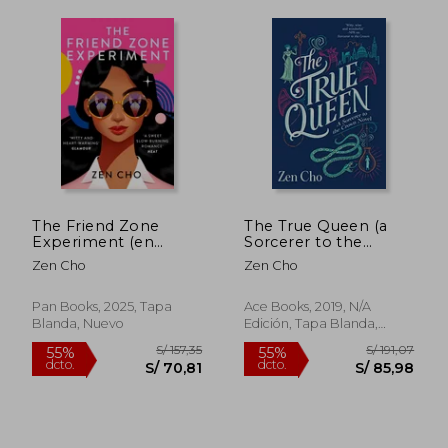
The Friend Zone
The True Queen (a
Experiment (en
Sorcerer to the
S/ 155,78
S/ 156,
55%
55%
Inglés)
Crown Novel) (en
dcto.
dcto.
Zen Cho
Zen Cho
S/ 70,10
S/ 70,
Inglés)
Pan Books, 2025, Tapa
Ace Books, 2019, N/A
Blanda, Nuevo
Edición, Tapa Blanda,
Nuevo