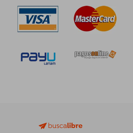
S/ 227,30
55%
dcto.
S/ 102,28