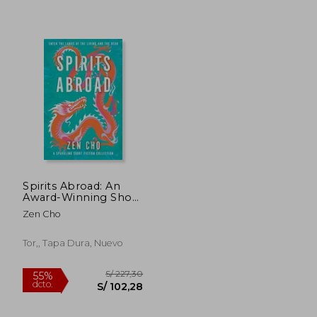
Spirits Abroad: An
Award-Winning Short
Story Collection of
Zen Cho
Asian Myths and
Folklore
Tor,, Tapa Dura, Nuevo