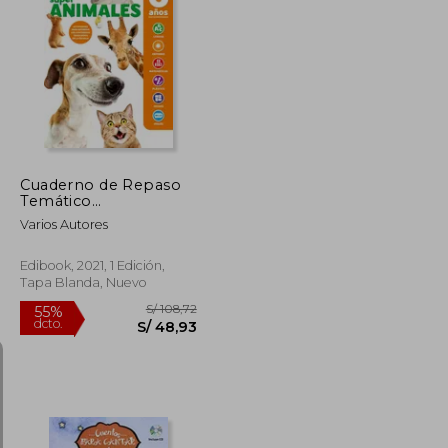
S/ 60,00
S/ 289,30
55%
dcto.
S/ 42,00
S/ 130,19
Cuaderno de Repaso
Temático
Luminiscente 6 Años
Varios Autores
Súper Animales
Edibook, 2021, 1 Edición,
Tapa Blanda, Nuevo