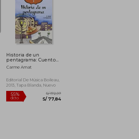
S/ 134,71
S/ 108,72
55%
dcto.
S/ 60,62
S/ 48,93
Historia de un
pentagrama: Cuentos
para Cantar 1
Carme Amat
Editorial De Música Boileau,
2013, Tapa Blanda, Nuevo