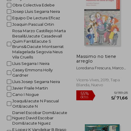
S/
40%
Obra Colectiva Edebe
dcto.
S/ 
Josep Lluis Segarra Neira
Equipo De Lectura Eficaz
Joaquin Pascual Ortin
Rosa Marzo Castillejo Marta
Besal&Uacute Casadevall
Quim Farr&Eacute S
Bruns&Oacute Montserrat
Malagelada Segovia Neus
Massimo no tiene
Vila Cruells
arreglo
Lluis Segarra I Neira
Loredana Frescura, Marco
Casey Emmons Holly
Tomatis
Gardner
Vicens-Vives, 2019, Tapa
Lluis Josep Segarra Neira
Blanda, Nuevo
Javier Fraile Martin
Cano I Nogue
Joaqu&Iacute N Pascual
Ort&Iacute N
Daniel Escobar Dom&Iacute
Nguez David Escobar
Dom&Iacute Nguez
E Lopez K Vandekar B Braso