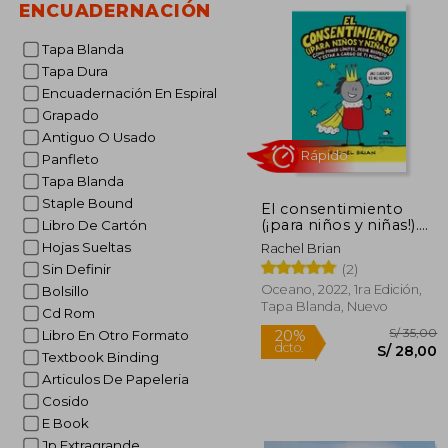
ENCUADERNACIÓN
Tapa Blanda
Tapa Dura
Encuadernación En Espiral
Grapado
Antiguo O Usado
Panfleto
Tapa Blanda
Staple Bound
El consentimiento
Rápido
(¡para niños y niñas!).
Libro De Cartón
Cómo poner límites,
Hojas Sueltas
Rachel Brian
pedir respeto y estar a
(2)
Sin Definir
cargo de ti mismo
Oceano, 2022, 1ra Edición,
Bolsillo
Tapa Blanda, Nuevo
Cd Rom
Libro En Otro Formato
Textbook Binding
Articulos De Papeleria
Cosido
S/
20%
E Book
dcto.
S/ 
Jp Extragrande