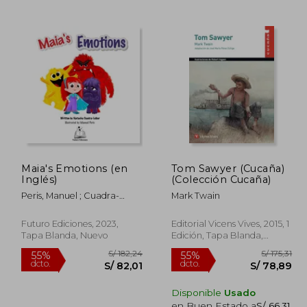
 168,06
S/ 175,31
55%
55%
dcto.
dcto.
75,63
S/ 78,89
Maia's Emotions (en
Tom Sawyer (Cucaña)
Inglés)
(Colección Cucaña)
Peris, Manuel ; Cuadra-
Mark Twain
Leibur, Natacha
Futuro Ediciones, 2023,
Editorial Vicens Vives, 2015, 1
Tapa Blanda, Nuevo
Edición, Tapa Blanda,
Nuevo
Disponible
Usado
en Buen Estado a
S/ 66,31