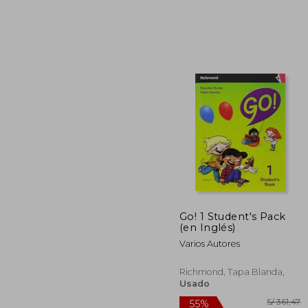
S/
55%
dcto.
S/ 
Go! 1 Student's Pack
(en Inglés)
Varios Autores
Richmond, Tapa Blanda,
Usado