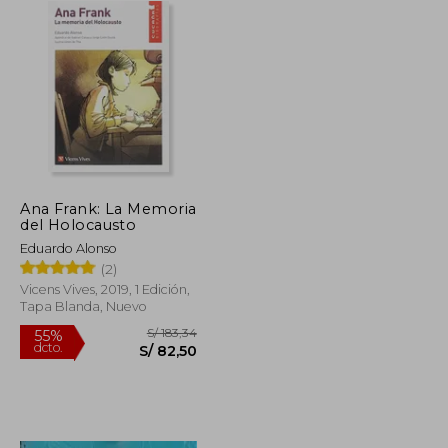
Ana Frank: La Memoria
del Holocausto
Eduardo Alonso
(2)
Vicens Vives, 2019, 1 Edición,
Tapa Blanda, Nuevo
S/ 79,65
S/ 183,34
55%
dcto.
S/ 43,81
S/ 82,50