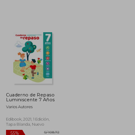
S/ 175,31
S/ 151,83
40%
dcto.
S/ 78,89
S/ 91,10
Cuaderno de Repaso
Luminiscente 7 Años
Varios Autores
Edibook, 2021, 1 Edición,
Tapa Blanda, Nuevo