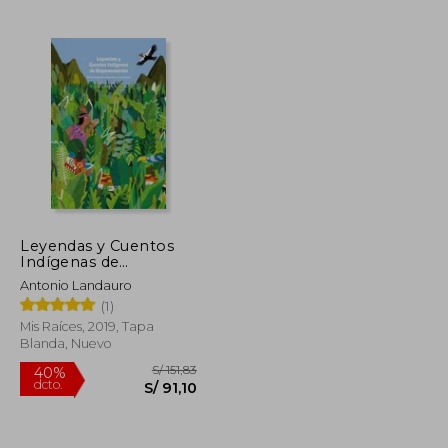
S/ 183,34
S/ 172,97
55%
dcto.
S/ 82,50
S/ 77,84
Leyendas y Cuentos
Indígenas de
Hispanoamérica
Antonio Landauro
(1)
Mis Raíces, 2019, Tapa
Blanda, Nuevo