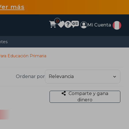
Ver más
0
Mi Cuenta
ntes
ara Educación Primaria
Ordenar por
Comparte y gana
dinero