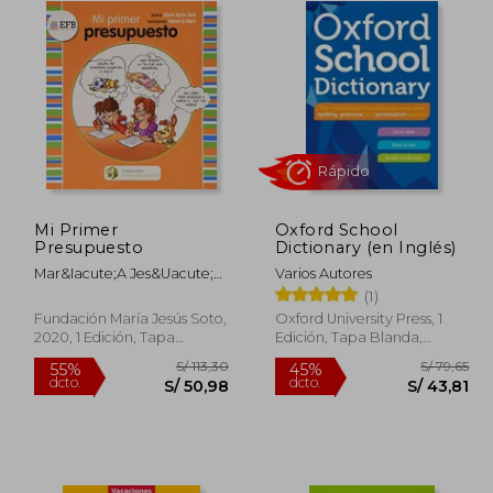
Mi Primer
Oxford School
Rápido
Presupuesto
Dictionary (en Inglés)
Mar&Iacute;A Jes&Uacute;S
Varios Autores
Soto Barrag&Aacute;N
(1)
Fundación María Jesús Soto,
Oxford University Press, 1
2020, 1 Edición, Tapa
Edición, Tapa Blanda,
Blanda, Nuevo
Nuevo
 35,00
S/ 113,30
55%
45%
dcto.
dcto.
28,00
S/ 50,98