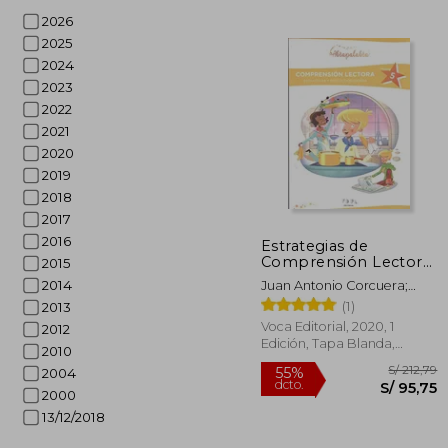
2026
2025
2024
2023
2022
2021
S/
55%
dcto.
S/ 
2020
2019
2018
2017
2016
Estrategias de
Comprensión Lectora
2015
5 Primaria.
2014
Juan Antonio Corcuera;
Abrapalabra:
Johanna Pérez; Laura
(1)
2013
Comprensión Lectora,
Lacosta; Ana Zapata
Estrategias y
Voca Editorial, 2020, 1
2012
Producción Escrita
Edición, Tapa Blanda,
2010
Nuevo
2004
2000
13/12/2018