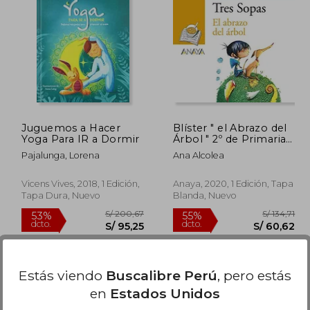
 159,25
S/ 38,50
10%
30%
dcto.
dcto.
71,66
S/ 34,65
Juguemos a Hacer
Blíster " el Abrazo del
Yoga Para IR a Dormir
Árbol " 2º de Primaria
(Literatura Infantil (6-11
Pajalunga, Lorena
Ana Alcolea
Años) - Plan Lector
Tres Sopas
(Castellano))
Vicens Vives, 2018, 1 Edición,
Anaya, 2020, 1 Edición, Tapa
Tapa Dura, Nuevo
Blanda, Nuevo
Estás viendo
Buscalibre Perú
, pero estás
en
Estados Unidos