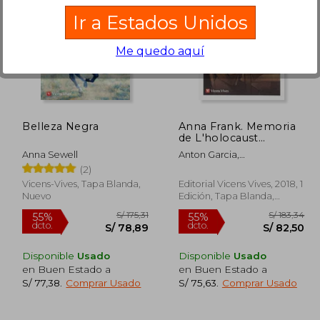
Ir a Estados Unidos
Me quedo aquí
 215,05
S/ 200,67
53%
55%
dcto.
dcto.
00,84
S/ 95,25
Belleza Negra
Anna Frank. Memoria
de L'holocaust
(Cucanya) (en Catalán)
Anna Sewell
Anton Garcia,
Francesc;Alonso Gonzalez,
(2)
Eduardo;Tharrats Pascual,
Vicens-Vives, Tapa Blanda,
Editorial Vicens Vives, 2018, 1
August
Nuevo
Edición, Tapa Blanda,
Nuevo
Disponible
Usado
Disponible
Usado
en Buen Estado a
en Buen Estado a
S/ 77,38
.
Comprar Usado
S/ 75,63
.
Comprar Usado