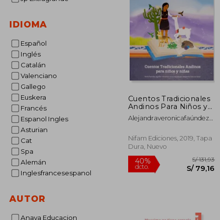
IDIOMA
Español
Inglés
Catalán
Valenciano
Gallego
Euskera
Cuentos Tradicionales
Andinos Para Niños y
Francés
Niñas
Alejandraveronicafaúndez
Espanol Ingles
Aguilar, Nidia
Asturian
Nifam Ediciones, 2019, Tapa
Cat
Dura, Nuevo
Spa
Alemán
Inglesfrancesespanol
AUTOR
Anaya Educacion