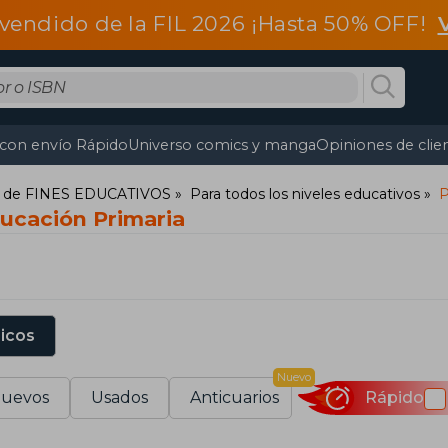
vendido de la FIL 2026 ¡Hasta 50% OFF!
 con envío Rápido
Universo comics y manga
Opiniones de clie
es de FINES EDUCATIVOS
Para todos los niveles educativos
P
ducación Primaria
sicos
Nuevo
uevos
Usados
Anticuarios
Rápido