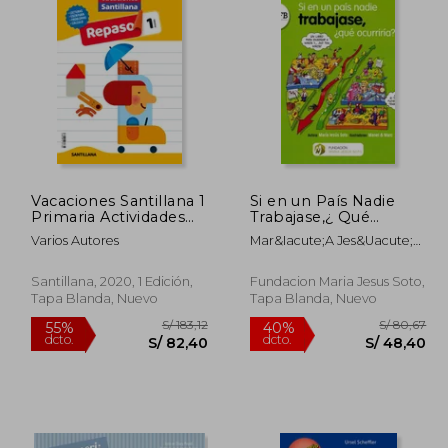
Vacaciones Santillana 1
Si en un País Nadie
Primaria Actividades
Trabajase,¿ Qué
de Repaso Para el
Ocurriría?
Varios Autores
Mar&Iacute;A Jes&Uacute;S
Verano
Soto Barrag&Aacute;N
Santillana, 2020, 1 Edición,
Fundacion Maria Jesus Soto,
Tapa Blanda, Nuevo
Tapa Blanda, Nuevo