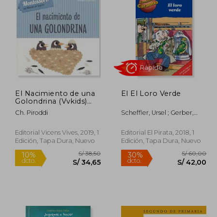
 131,93
S/ 183,12
55%
40%
dcto.
dcto.
79,16
S/ 82,40
El Nacimiento de una
El El Loro Verde
Golondrina (Vvkids)
(Vvkids Montesori)
Ch. Piroddi
Scheffler, Ursel ; Gerber,
Hannes
Editorial Vicens Vives, 2019, 1
Editorial El Pirata, 2018, 1
Edición, Tapa Dura, Nuevo
Edición, Tapa Dura, Nuevo
Rápido