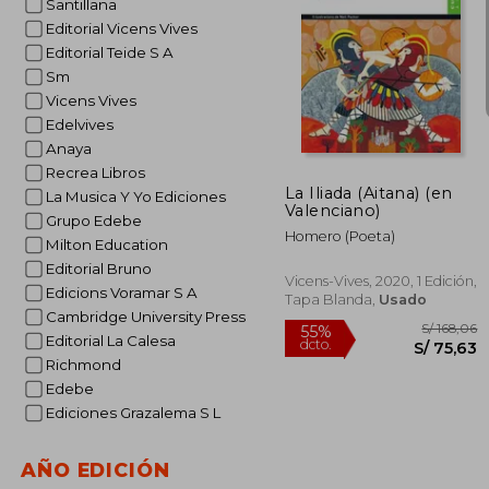
Santillana
Editorial Vicens Vives
Editorial Teide S A
Sm
Vicens Vives
S/
53%
dcto.
S/ 1
Edelvives
Anaya
Recrea Libros
La Iliada (Aitana) (en
La Musica Y Yo Ediciones
Valenciano)
Grupo Edebe
Homero (Poeta)
Milton Education
Editorial Bruno
Vicens-Vives, 2020, 1 Edición,
Edicions Voramar S A
Tapa Blanda,
Usado
Cambridge University Press
Editorial La Calesa
Richmond
Edebe
Ediciones Grazalema S L
AÑO EDICIÓN