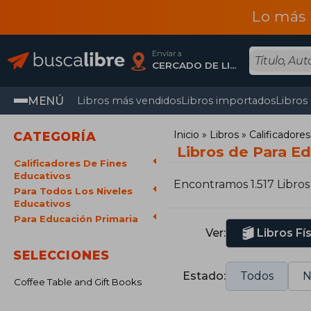
Lo más 
Enviar a
CERCADO DE LIMA, Lima
MENÚ
Libros más vendidos
Libros importados
Libros
Inicio
Libros
Calificador
CATEGORÍA
Libros de Para E
Calificadores De Fines
Educativos
Encontramos 1.517 Libros
Para Todos Los Niveles
Educativos
Para Educación Primaria
Ver:
Libros Fí
SELECCIONES
Estado:
Todos
N
Coffee Table and Gift Books