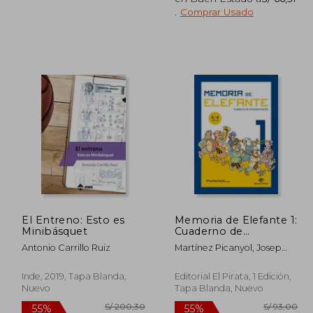
.
Comprar Usado
 212,79
S/ 182,24
55%
55%
dcto.
dcto.
95,75
S/ 82,01
El Entreno: Esto es
Memoria de Elefante 1:
Minibásquet
Cuaderno de
Entretenimiento
Antonio Carrillo Ruiz
Martínez Picanyol, Josep
Volume 1
Lluís
Inde, 2019, Tapa Blanda,
Editorial El Pirata, 1 Edición,
Nuevo
Tapa Blanda, Nuevo