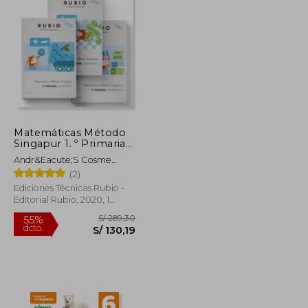
S/ 80,67
S/ 199,18
55%
dcto.
S/ 48,40
S/ 89,63
Matemáticas Método
Singapur 1. º Primaria
Rubio (pack de 3
Andr&Eacute;S Cosme
libros)
S&Aacute;Nchez
(2)
Ediciones Técnicas Rubio -
Editorial Rubio, 2020, 1
Edición, Tapa Blanda,
Nuevo