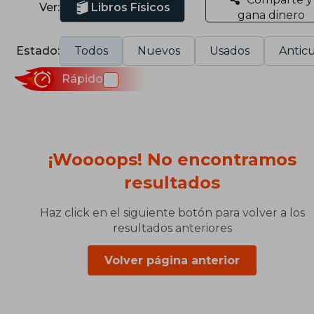
Ver:
Libros Físicos
gana dinero
Estado:
Todos
Nuevos
Usados
Anticu
Rápido
¡Woooops! No encontramos
resultados
Haz click en el siguiente botón para volver a los
resultados anteriores
Volver página anterior