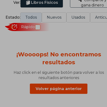
Ver:
Libros Físicos
gana dinero
Estado:
Todos
Nuevos
Usados
Anticu
Rápido
¡Woooops! No encontramos
resultados
Haz click en el siguiente botón para volver a los
resultados anteriores
Volver página anterior