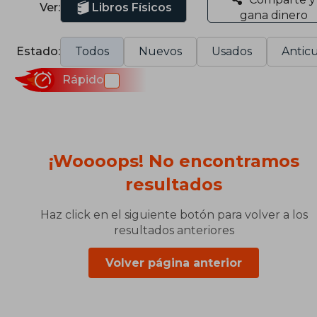
Ver:
Libros Físicos
gana dinero
Estado:
Todos
Nuevos
Usados
Anticu
Rápido
¡Woooops! No encontramos
resultados
Haz click en el siguiente botón para volver a los
resultados anteriores
Volver página anterior