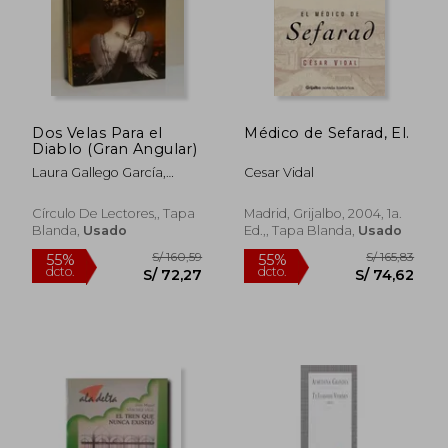
Dos Velas Para el
Médico de Sefarad, El.
Diablo (Gran Angular)
Laura Gallego García,
Cesar Vidal
Laura Gallego
S/ 151,33
S/ 128
55%
55%
Círculo De Lectores,, Tapa
Madrid, Grijalbo, 2004, 1a.
dcto.
dcto.
S/ 68,10
S/ 57,
Blanda,
Usado
Ed.,, Tapa Blanda,
Usado