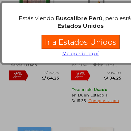
Estás viendo
Buscalibre Perú
, pero est
Estados Unidos
El Tren que Nunca
Te Llamare Viernes
Ir a Estados Unidos
Existio
Juan Miguel Sanchez Vigil
Almudena Grandes
Me quedo aquí
Luis Vives (Edelvives), Tapa
Schoenhofsforeign Books
Blanda,
Usado
Inc, 1994, 1 Edición, Tapa
Blanda, Nuevo
S/ 165,50
S/ 328
55%
55%
dcto.
dcto.
S/ 74,47
S/ 147,
Disponible
Usado
en Buen Estado a
S/ 61,35
.
Comprar Usado