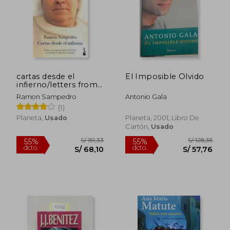
S/ 175,20
S/ 559
55%
55%
dcto.
dcto.
S/ 78,84
S/ 251,
cartas desde el
El Imposible Olvido
infierno/letters from
hell
Ramon Sampedro
Antonio Gala
(1)
Planeta,
Usado
Planeta, 2001, Libro De
Cartón,
Usado