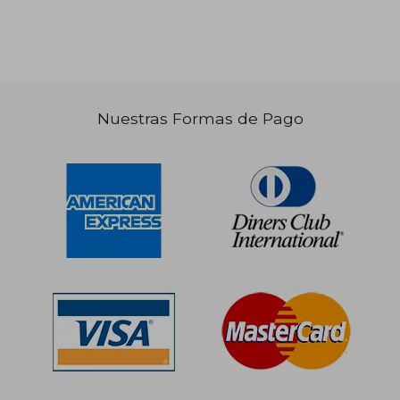
Nuestras Formas de Pago
S/ 142,74
S/ 159
55%
55%
dcto.
dcto.
S/ 64,23
S/ 71,