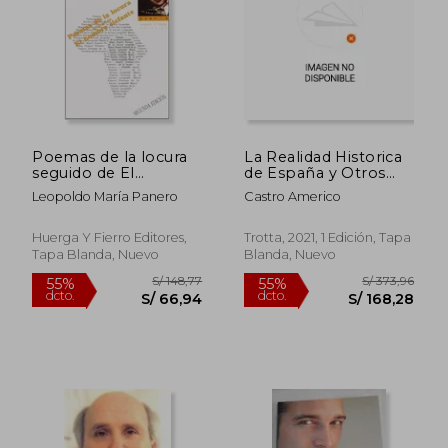
S/ 206,65
S/ 147
55%
55%
dcto.
dcto.
S/ 92,99
S/ 66,
Poemas de la locura
La Realidad Historica
seguido de El
de España y Otros
hombre elefante (La
Ensayos.
Leopoldo María Panero
Castro Americo
rama dorada - Poesía)
Huerga Y Fierro Editores,
Trotta, 2021, 1 Edición, Tapa
Tapa Blanda, Nuevo
Blanda, Nuevo