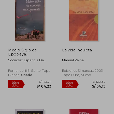
Medio Siglo de
La vida inquieta
Epopeya
Anticomunista
Sociedad Española De
Manuel Reina
Defens
Fernando Iii El Santo, Tapa
Ediciones Simancas, 2003,
Blanda,
Usado
Tapa Dura, Nuevo
S/ 340,16
S/ 608,
55%
55%
dcto.
dcto.
S/ 153,07
S/ 273,