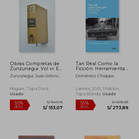
Obras Completas de
Tan Real Como la
Zunzunegui. Vol vi: El
Ficción: Herramientas
Hijo Hecho a Contrata
Narrativas en
Zunzunegui, Juan Antonio
Doménico Chiappe
/ una Mujer Sobre la
Periodismo
De
Tierra. (Primera
Edicion)
Noguer,, Tapa Dura,
Laertes, 2010, 1 Edición,
Usado
Tapa Blanda,
Usado
S/ 381,43
S/ 168
55%
55%
dcto.
dcto.
S/ 171,64
S/ 75,