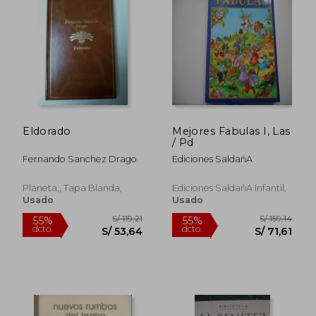
Eldorado
Mejores Fabulas I, Las
/ Pd
Fernando Sanchez Drago
Ediciones SaldañA
Planeta,, Tapa Blanda,
Ediciones SaldañA Infantil,
Usado
Usado
S/ 142,74
S/ 157
55%
40%
dcto.
dcto.
S/ 64,23
S/ 94,