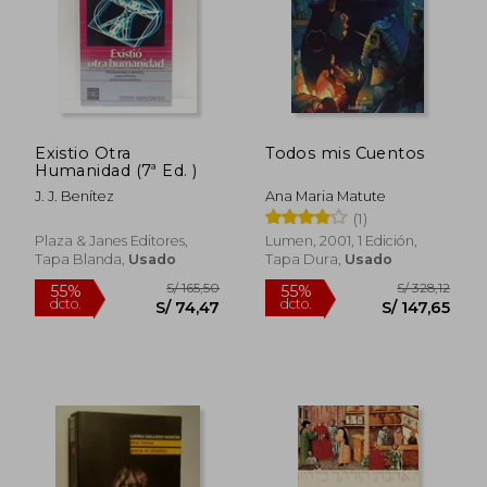
Existio Otra
Todos mis Cuentos
Humanidad (7ª Ed. )
S/ 148,77
S/ 373,
55%
55%
dcto.
dcto.
S/ 66,94
S/ 168,
J. J. Benítez
Ana Maria Matute
(1)
Plaza & Janes Editores,
Lumen, 2001, 1 Edición,
Tapa Blanda,
Usado
Tapa Dura,
Usado