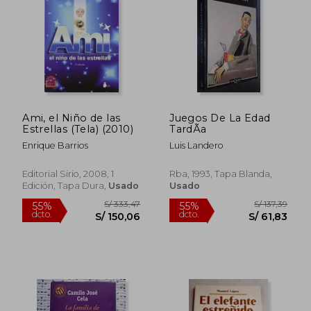
S/ 159,14
S/ 159
55%
55%
dcto.
dcto.
S/ 71,61
S/ 71,
Ami, el Niño de las
Juegos De La Edad
Estrellas (Tela) (2010)
TardÃ­a
Enrique Barrios
Luis Landero
Editorial Sirio, 2008, 1
Rba, 1993, Tapa Blanda,
Edición, Tapa Dura,
Usado
Usado