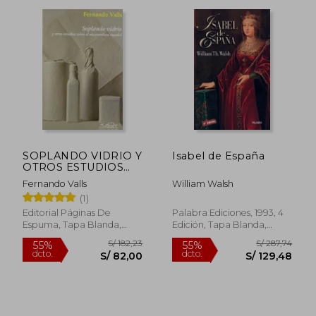
SOPLANDO VIDRIO Y
Isabel de España
OTROS ESTUDIOS
S/ 113,52
S/ 390,
55%
55%
SOBRE EL
dcto.
dcto.
S/ 51,08
S/ 175,
Fernando Valls
William Walsh
MICRORRELATO
(1)
ESPAÑOL
Editorial Páginas De
Palabra Ediciones, 1993, 4
Espuma, Tapa Blanda,
Edición, Tapa Blanda,
Nuevo
Nuevo