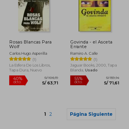
S/ 333,47
S/ 137
55%
55%
dcto.
dcto.
Rosas Blancas Para
Govinda - el Asceta
S/ 150,06
S/ 61,
Wolf
Errante
Carlos Hugo Asperilla
Ramiro A. Calle
(1)
(1)
La Esfera De Los Libros,
Jaguar Books, 2000, Tapa
Tapa Dura, Nuevo
Blanda,
Usado
1
2
Página Siguiente