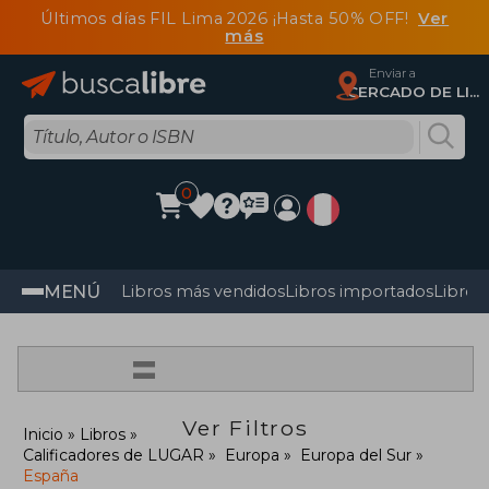
Últimos días FIL Lima 2026 ¡Hasta 50% OFF!
Ver
más
Enviar a
CERCADO DE LIMA, Lima
0
MENÚ
Libros más vendidos
Libros importados
Libros
=
Ver Filtros
Inicio
Libros
Calificadores de LUGAR
Europa
Europa del Sur
España