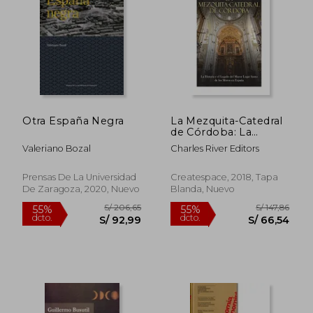
55%
55%
dcto.
dcto.
S/ 90,13
S/ 80,
Otra España Negra
La Mezquita-Catedral
de Córdoba: La
Historia y el Legado
Valeriano Bozal
Charles River Editors
del Mayor Lugar
Santo de los Moros
en España
Prensas De La Universidad
Createspace, 2018, Tapa
De Zaragoza, 2020, Nuevo
Blanda, Nuevo