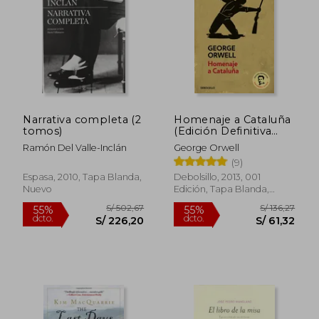
Narrativa completa (2
Homenaje a Cataluña
tomos)
(Edición Definitiva
Avalada Por the
Ramón Del Valle-Inclán
George Orwell
Orwell Estate) /
(9)
Homage to Catalonia.
(Definitive Text
Espasa, 2010, Tapa Blanda,
Debolsillo, 2013, 001
Endorsed by the
Nuevo
Edición, Tapa Blanda,
Orwell Foundation)
Nuevo