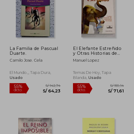
S/ 119,21
S/ 159
55%
55%
dcto.
dcto.
S/ 53,64
S/ 71,
La Familia de Pascual
El Elefante Estreñido
Duarte.
y Otras Historias de
un Veterinario en el z
Camilo Jose. Cela
Manuel Lopez
oo
El Mundo.,, Tapa Dura,
Temas De Hoy, Tapa
Usado
Blanda,
Usado