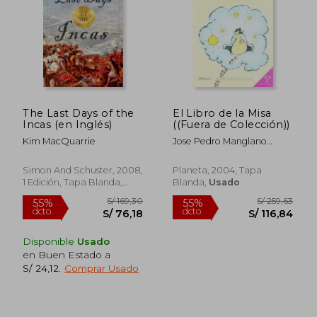
S/ 502,67
S/ 136
55%
55%
dcto.
dcto.
S/ 226,20
S/ 61,
The Last Days of the
El Libro de la Misa
Incas (en Inglés)
((Fuera de Colección))
Kim MacQuarrie
Jose Pedro Manglano
Castellary
Simon And Schuster, 2008,
Planeta, 2004, Tapa
1 Edición, Tapa Blanda,
Blanda,
Usado
Nuevo
Disponible
Usado
en Buen Estado a
S/ 24,12
.
Comprar Usado