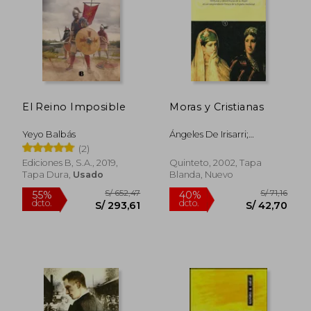
S/ 155,90
S/ 164,
55%
55%
dcto.
dcto.
S/ 70,16
S/ 74,
El Reino Imposible
Moras y Cristianas
Yeyo Balbás
Ángeles De Irisarri;
Magdalena Lasala
(2)
Ediciones B, S.A., 2019,
Quinteto, 2002, Tapa
Tapa Dura,
Usado
Blanda, Nuevo