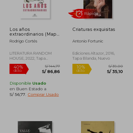
Los años
Criaturas exquisitas
extraordinarios (Mapa
de las lenguas)
Rodrigo Cortés
Antonio Fortunic
LITERATURA RANDOM
Ediciones Altazor, 2016,
HOUSE, 2022, Tapa
Tapa Blanda, Nuevo
Rápido
Blanda, Nuevo
Disponible
Usado
en Buen Estado a
S/ 56,77
.
Comprar Usado
S/ 144,77
S/ 39,
40%
10%
dcto.
dcto.
S/ 86,86
S/ 35,