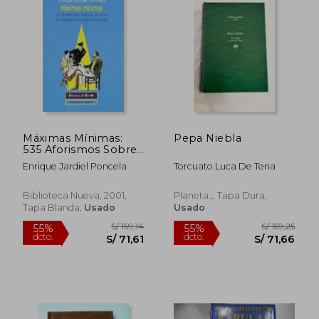
Máximas Mínimas:
Pepa Niebla
535 Aforismos Sobre
Temas Que, por no
Enrique Jardiel Poncela
Torcuato Luca De Tena
ser de Actualidad,
Están Siempre de
Actualidad (Literatura
Biblioteca Nueva, 2001,
Planeta.,, Tapa Dura,
S/ 160,59
S/ 165
55%
55%
de Humor
Tapa Blanda,
Usado
Usado
dcto.
dcto.
S/ 72,27
S/ 74,