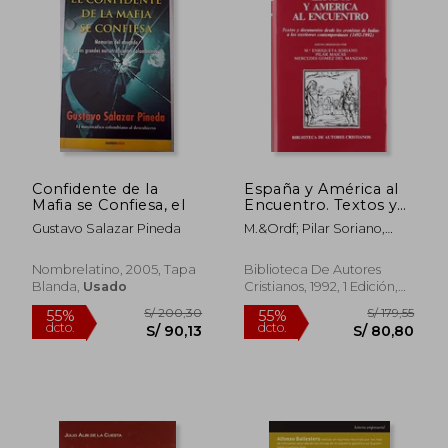
Confidente de la
España y América al
Mafia se Confiesa, el
Encuentro. Textos y
Documentos Desde
Gustavo Salazar Pineda
M.&Ordf; Pilar Soriano,
los Cronistas de Indias
M.&Ordf;
a los Escritores
Enriqueta;G&Oacute;Mez
Contemporáneos
Nombrelatino, 2005, Tapa
Biblioteca De Autores
Del Manzano,
(1492-1992) (Normal)
Blanda,
Usado
Cristianos, 1992, 1 Edición,
Mercedes;Ma&Iacute;Cas
Tapa Dura, Nuevo
S/ 142,74
S/ 120,
55%
55%
dcto.
dcto.
S/ 64,23
S/ 54,