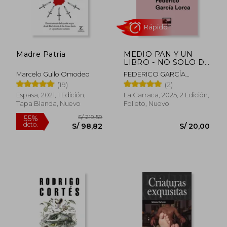
Madre Patria
MEDIO PAN Y UN
LIBRO - NO SOLO DE
PAN VIVE EL
Marcelo Gullo Omodeo
FEDERICO GARCÍA
HOMBRE
Rápido
LORCA
(19)
(2)
Espasa, 2021, 1 Edición,
La Carraca, 2025, 2 Edición,
Tapa Blanda, Nuevo
Folleto, Nuevo
S/ 219,59
55%
dcto.
S/ 98,82
S/ 20,