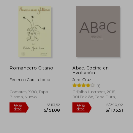
S/ 169,30
S/ 259,
55%
55%
dcto.
dcto.
S/ 76,18
S/ 116,
Romancero Gitano
Abac. Cocina en
Evolución
Federico Garcia Lorca
Jordi Cruz
(1)
Comares, 1998, Tapa
Grijalbo Ilustrados, 2018,
Blanda, Nuevo
001 Edición, Tapa Dura,
Nuevo