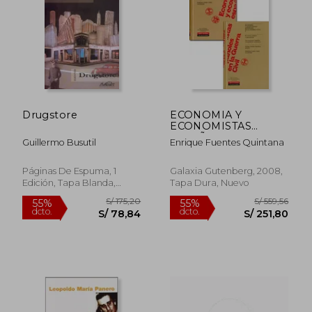
S/ 308,60
S/ 280,
55%
55%
dcto.
dcto.
S/ 138,87
S/ 126,
Drugstore
ECONOMIA Y
ECONOMISTAS
ESPAÑOLES EN LA
Guillermo Busutil
Enrique Fuentes Quintana
GUERRA CIVIL (2
VOL.)
Páginas De Espuma, 1
Galaxia Gutenberg, 2008,
Edición, Tapa Blanda,
Tapa Dura, Nuevo
Nuevo