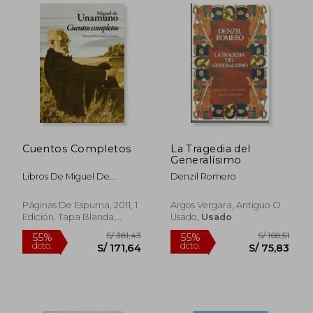
Cuentos Completos
La Tragedia del
Generalísimo
Libros De Miguel De
Denzil Romero
Unamuno
S/ 182,23
S/ 287,
55%
55%
Páginas De Espuma, 2011, 1
Argos Vergara, Antiguo O
dcto.
dcto.
S/ 82,00
S/ 129,
Edición, Tapa Blanda,
Usado,
Usado
Usado