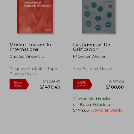
S/ 229,18
S/ 184,
55%
55%
dcto.
dcto.
S/ 103,13
S/ 82,
Modern Indices for
Las Agencias De
International
Calificacion
Economic Diplomacy
Charles, Vincent ;
R³Gemer Werner
(en Inglés)
Emrouznejad, Ali
Palgrave MacMillan, Tapa
Virus Editorial, Nuevo
Blanda, Nuevo
Disponible
Usado
en Buen Estado a
S/ 74,65
.
Comprar Usado