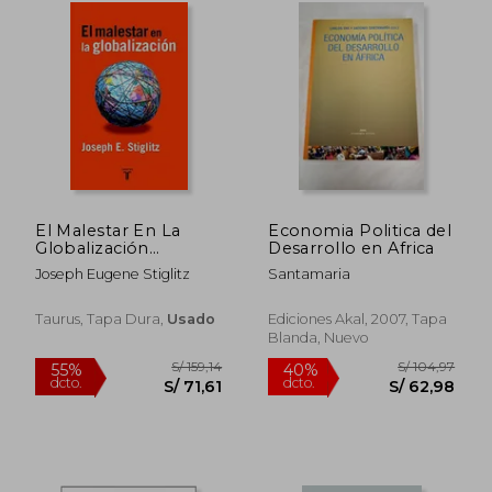
S/ 1.058,67
S/ 197,
55%
55%
El Malestar En La
Economia Politica del
dcto.
dcto.
S/ 476,40
S/ 88,
Globalización
Desarrollo en Africa
(pensamiento, Band
Joseph Eugene Stiglitz
Santamaria
709011)
Taurus, Tapa Dura,
Usado
Ediciones Akal, 2007, Tapa
Blanda, Nuevo