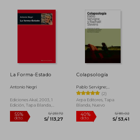
S/ 157,63
S/ 172,
40%
55%
dcto.
dcto.
S/ 94,58
S/ 77,
La Forma-Estado
Colapsología
Antonio Negri
Pablo Servigne;
Rapha&Euml;L Stevens
(2)
Ediciones Akal, 2003, 1
Arpa Editores, Tapa
Edición, Tapa Blanda,
Blanda, Nuevo
Nuevo