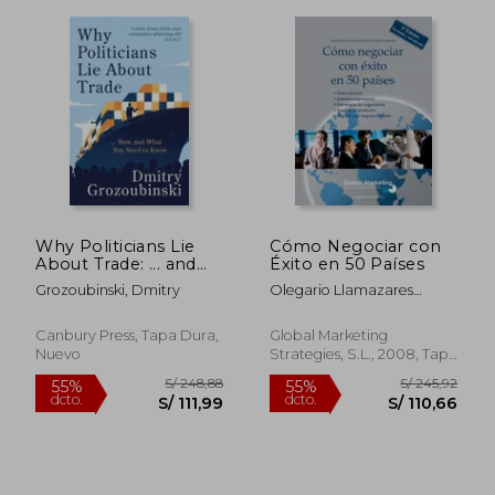
S/ 197,06
S/ 221
55%
55%
dcto.
dcto.
S/ 88,68
S/ 99,
Why Politicians Lie
Cómo Negociar con
About Trade: ... and
Éxito en 50 Países
What You Need to
Grozoubinski, Dmitry
Olegario Llamazares
Know About It (en
Garcia-Lomas
Inglés)
Canbury Press, Tapa Dura,
Global Marketing
Nuevo
Strategies, S.L., 2008, Tapa
Blanda, Nuevo