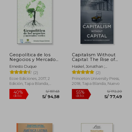
Geopolítica de los
Capitalism Without
Negocios y Mercados
Capital: The Rise of
Verdes
the Intangible
Ernesto Duque
Haskel, Jonathan ;
Economy (en Inglés)
Westlake, Stian
(2)
(2)
Ecoe Ediciones, 2017, 2
Princeton University Press,
Edición, Tapa Blanda,
2018, Tapa Blanda, Nuevo
Nuevo
S/ 168,17
S/ 363,
55%
55%
dcto.
dcto.
S/ 75,68
S/ 163,