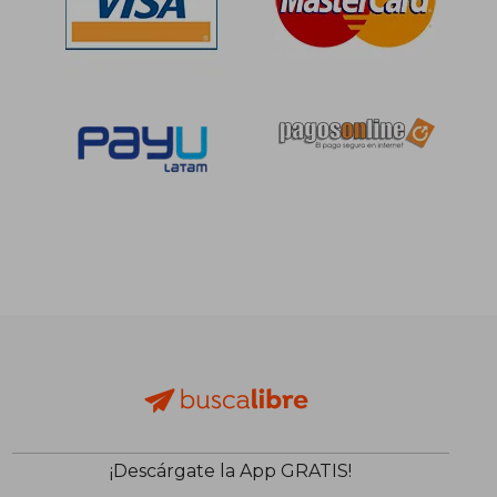
S/ 231,08
S/ 162
55%
55%
dcto.
dcto.
S/ 103,99
S/ 73,
¡Descárgate la App GRATIS!