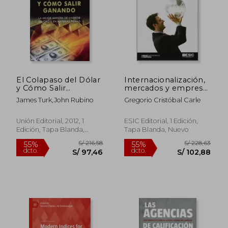
S/ 339,27
S/ 211,
55%
55%
dcto.
dcto.
S/ 152,67
S/ 94,
El Colapaso del Dólar
Internacionalización,
y Cómo Salir
mercados y empresa
Ganando: La Mejor
(Libros Profesionales)
James Turk,John Rubino
Gregorio Cristóbal Carle
Manera de Invertir en
oro y en Materias
Primas
Unión Editorial, 2012, 1
ESIC Editorial, 1 Edición,
Edición, Tapa Blanda,
Tapa Blanda, Nuevo
Nuevo