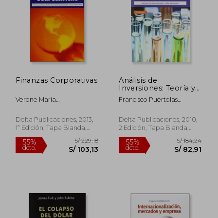
Finanzas Corporativas
Análisis de
Inversiones: Teoría y
Práctica en Excel
Verone María
Francisco Puértolas
Concepción/Hernández
Montañés; Sofía Ruiz
Manuela
Campo
Delta Publicaciones, 2013,
Delta Publicaciones, 2010,
1ª Edición, Tapa Blanda,
2 Edición, Tapa Blanda,
Nuevo
Nuevo