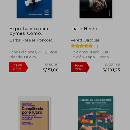
Exportación para
Trato Hecho!
pymes. Cómo
detectar, analizar y
Carlos Morales Troncoso
Peretti, Jacques
planear negocios de
(1)
exportación - 1ra
edición
Ecoe Ediciones, 2018, Tapa
Ediciones Urano, 2018, 1
Blanda, Nuevo
Edición, Tapa Blanda,
Nuevo
S/ 85,00
S/ 224,
40%
55%
dcto.
dcto.
S/ 51,00
S/ 101,