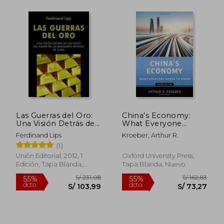
S/ 103,71
S/ 205,
55%
55%
dcto.
dcto.
S/ 46,67
S/ 92,
Las Guerras del Oro:
China's Economy:
Una Visión Detrás de
What Everyone
los Hilos del Poder de
Needs to Know®:
Ferdinand Lips
Kroeber, Arthur R.
un Banquero Privado
What Everyone
(1)
de Suiza (Dinero,
Needs to Know(R) (en
Banca y Finanzas)
Inglés)
Unión Editorial, 2012, 1
Oxford University Press,
Edición, Tapa Blanda,
Tapa Blanda, Nuevo
Nuevo