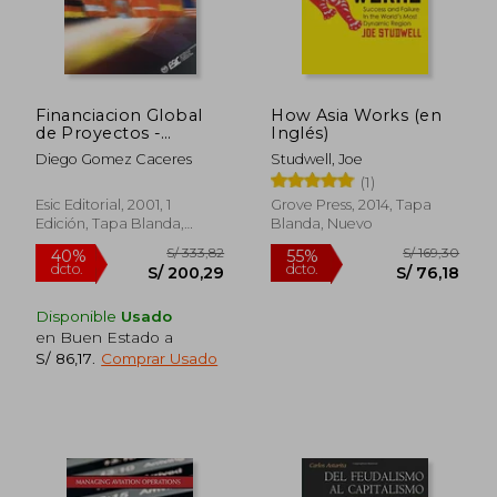
Financiacion Global
How Asia Works (en
de Proyectos -
Inglés)
Project Finance
Diego Gomez Caceres
Studwell, Joe
(1)
Esic Editorial, 2001, 1
Grove Press, 2014, Tapa
Edición, Tapa Blanda,
Blanda, Nuevo
Nuevo
Disponible
Usado
en Buen Estado a
S/ 86,17
.
Comprar Usado
S/ 167,56
S/ 308,
55%
55%
dcto.
dcto.
S/ 75,40
S/ 139,