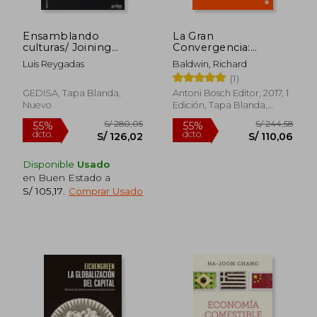
Ensamblando
La Gran
culturas/ Joining
Convergencia:
cultures: Diversidad Y
Migración, Tecnología
Luis Reygadas
Baldwin, Richard
Conflicto En La
Y La Nueva
(1)
Globalizacion De La
Globalización
Industria/ Diversity
GEDISA, Tapa Blanda,
Antoni Bosch Editor, 2017, 1
and Conflict in the
Nuevo
Edición, Tapa Blanda,
S/ 183,50
S/ 206,
55%
55%
Industry Globalization
Nuevo
dcto.
dcto.
S/ 82,57
S/ 92,
(Serie Culturas)
(Spanish Edition)
Disponible
Usado
en Buen Estado a
S/ 105,17
.
Comprar Usado