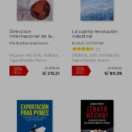
Direccion
La cuarta revolución
Internacional de la
industrial
Empresa.
Pla BarberJose/Leon
KLAUS SCHWAB
DarderFidel
(7)
Mcgraw-Hill, 2016, 1 Edición,
DEBATE, 2017, 001 Edición,
Tapa Blanda, Nuevo
Tapa Blanda, Nuevo
S/ 478,25
S/ 198
55%
55%
dcto.
dcto.
S/ 215,21
S/ 89,