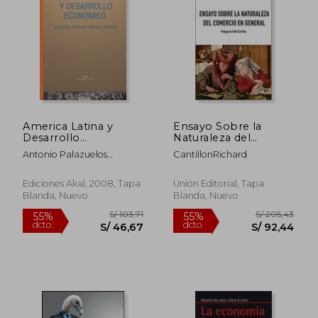
America Latina y
Ensayo Sobre la
Desarrollo
Naturaleza del
Economico:
Comercio en General
Antonio Palazuelos
CantillonRichard
Estructura, Insercion
Eugenia Correa Jose Deniz
Externa y Sociedad
(Hardback)
Ediciones Akal, 2008, Tapa
Unión Editorial, Tapa
Blanda, Nuevo
Blanda, Nuevo