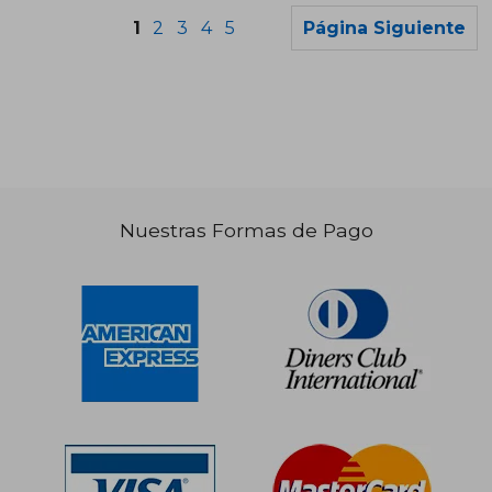
1
2
3
4
5
Página Siguiente
Nuestras Formas de Pago
S/ 251,72
S/ 89,
55%
40%
dcto.
dcto.
S/ 113,27
S/ 53,