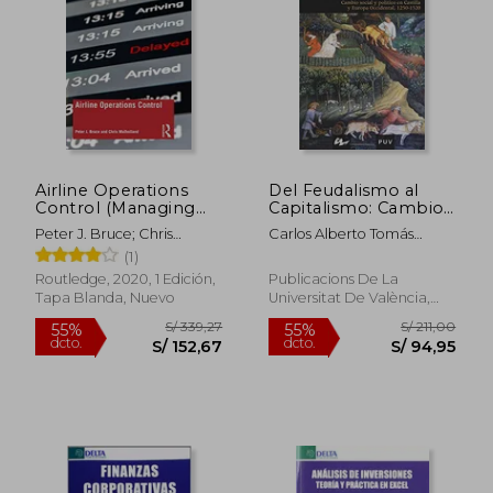
Airline Operations
Del Feudalismo al
Control (Managing
Capitalismo: Cambio
Aviation Operations)
Social y Político en
Peter J. Bruce; Chris
Carlos Alberto Tomás
(en Inglés)
Castilla y Europa
Mulholland
Astarita
(1)
Occidental, 1250-1520
Routledge, 2020, 1 Edición,
Publicacions De La
Tapa Blanda, Nuevo
Universitat De València,
2005, 1 Edición, Tapa
Blanda, Nuevo
S/ 333,82
S/ 169,
40%
55%
dcto.
dcto.
S/ 200,29
S/ 76,