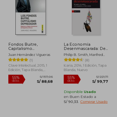
S/ 282,88
S/ 206,
50%
55%
dcto.
dcto.
S/ 141,44
S/ 92,
Fondos Buitre,
La Economía
Capitalismo
Desenmascarada: Del
Depredador:
Poder y la Codicia a la
Juan Hernández Vigueras
Philip B. Smith, Manfred
Negocios y Litigios
Compasión y el Bien
Max-Neef
(1)
(8)
Financieros: De
Común
Argentina a Grecia
Clave Intelectual, 2015, 1
Icaria, 2014, 1 Edición, Tapa
Edición, Tapa Blanda,
Blanda, Nuevo
Nuevo
Disponible
Usado
en Buen Estado a
S/ 90,33
.
Comprar Usado