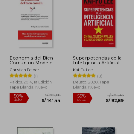
Economia del Bien
Superpotencias de la
Comun un Modelo
Inteligencia Artificial:
Economico que
China, Silicon Valley y
Christian Felber
Kai-Fu Lee
Supera la Dicotomia
el Nuevo Orden
(1)
(8)
Entre Capitalismo y
Mundial
co
Paidos, 2014, 1a Edición,
Deusto, 2020, Tapa
Tapa Blanda, Nuevo
Blanda, Nuevo
S/ 159,14
S/ 104,
55%
40%
dcto.
dcto.
S/ 71,61
S/ 62,