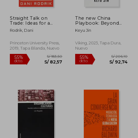
Straight Talk on
The new China
Trade: Ideas for a
Playbook: Beyond
Sane World Economy
Socialism and
Rodrik, Dani
Keyu Jin
(en Inglés)
Capitalism (en Inglés)
S/ 118,81
S/ 129
40%
40%
dcto.
dcto.
S/ 71,28
S/ 77,
Princeton University Press,
Viking, 2023, Tapa Dura,
2019, Tapa Blanda, Nuevo
Nuevo