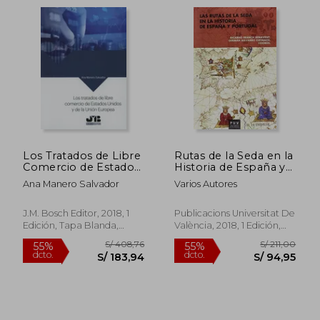
S/ 216,58
S/ 228,
55%
55%
dcto.
dcto.
S/ 97,46
S/ 102,
Los Tratados de Libre
Rutas de la Seda en la
Comercio de Estados
Historia de España y
Unidos y de la Unión
Portugal,Las
Ana Manero Salvador
Varios Autores
Europea
J.M. Bosch Editor, 2018, 1
Publicacions Universitat De
Edición, Tapa Blanda,
València, 2018, 1 Edición,
Nuevo
Tapa Blanda, Nuevo