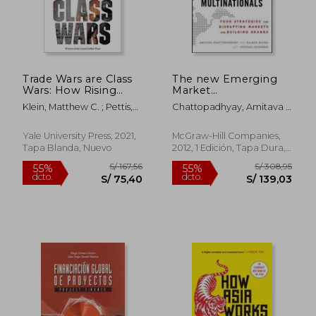
Trade Wars are Class
The new Emerging
Wars: How Rising
Market
Inequality Distorts the
Multinationals: Four
Klein, Matthew C. ; Pettis,
Chattopadhyay, Amitava ;
Global Economy and
Strategies for
Michael
Batra, Rajeev ; Ozsomer,
Threatens
Disrupting Markets
Aysegul
International Peace
and Building Brands
Yale University Press, 2021,
McGraw-Hill Companies,
(en Inglés)
(en Inglés)
Tapa Blanda, Nuevo
2012, 1 Edición, Tapa Dura,
Nuevo
S/ 244,58
S/ 154,
55%
40%
dcto.
dcto.
S/ 110,06
S/ 92,