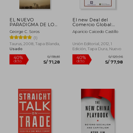
EL NUEVO
El new Deal del
S/ 130,39
S/ 256
40%
55%
PARADIGMA DE LOS
Comercio Global:
dcto.
dcto.
S/ 78,23
S/ 115,
MERCADOS
Génesis Ideológica
George C. Soros
Aparicio Caicedo Castillo
FINANCIEROS
del Ordenamiento
(1)
Económico de la
Posguerra (Nueva
Taurus, 2008, Tapa Blanda,
Unión Editorial, 2012, 1
Biblioteca de la
Usado
Edición, Tapa Dura, Nuevo
Libertad)