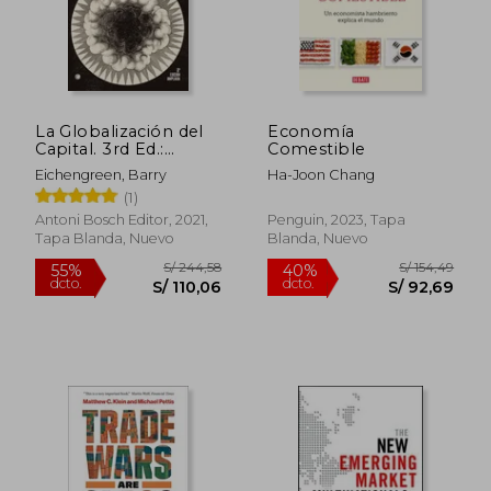
La Globalización del
Economía
Capital. 3rd Ed.:
Comestible
Historia del Sistema
Eichengreen, Barry
Ha-Joon Chang
Monetario
(1)
Internacional
S/ 280,05
S/ 244,
55%
55%
Antoni Bosch Editor, 2021,
Penguin, 2023, Tapa
dcto.
dcto.
S/ 126,02
S/ 110,
Tapa Blanda, Nuevo
Blanda, Nuevo