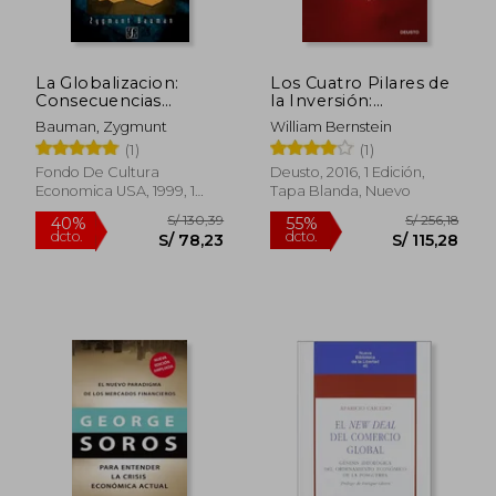
S/ 363,36
S/ 208,
55%
55%
dcto.
dcto.
S/ 163,51
S/ 93,
La Globalizacion:
Los Cuatro Pilares de
Consecuencias
la Inversión:
Humanas
Fundamentos Para
Bauman, Zygmunt
William Bernstein
Construir una Cartera
(1)
(1)
Ganadora (Sin
Colección)
Fondo De Cultura
Deusto, 2016, 1 Edición,
Economica USA, 1999, 1
Tapa Blanda, Nuevo
Edición, Tapa Blanda,
Nuevo