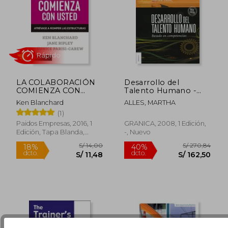
LA COLABORACIÓN
Desarrollo del
COMIENZA CON
Talento Humano -
USTED
Martha Alles - Libro
Ken Blanchard
ALLES, MARTHA
Físico
(1)
S/ 160,61
S/ 160,
55%
55%
Paidos Empresas, 2016, 1
GRANICA, 2008, 1 Edición,
dcto.
dcto.
S/ 72,27
S/ 72,
Edición, Tapa Blanda,
-, Nuevo
Usado