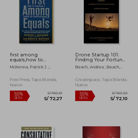
S/ 124,29
S/ 135
55%
40%
dcto.
dcto.
S/ 55,93
S/ 81,
first among
Drone Startup 101:
equals,how to
Finding Your Fortune
manage a group of
in the Drone Industry
McKenna, Patrick J. ;
Beach, Andrea ; Beach,
professionals (en
(en Inglés)
Maister, David H.
Allen
Inglés)
Free Press, Tapa Blanda,
Createspace, Tapa Blanda,
Nuevo
Nuevo