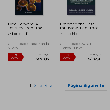
S/ 386,67
S/ 484,
55%
55%
dcto.
dcto.
S/ 174,00
S/ 218,
Firm Forward: A
Embrace the Case
Journey From the
Interview: Paperback
Land of Compliance
Edition: The
Osborne, Edi
Brad Schiller
to the World of
Complete Guide
Reliance (en Inglés)
From Getting the
Interview to Landing
Createspace, Tapa Blanda,
Createspace, 2014, Tapa
the job (en Inglés)
Nuevo
Blanda, Nuevo
1
2
3
4
5
Página Siguiente