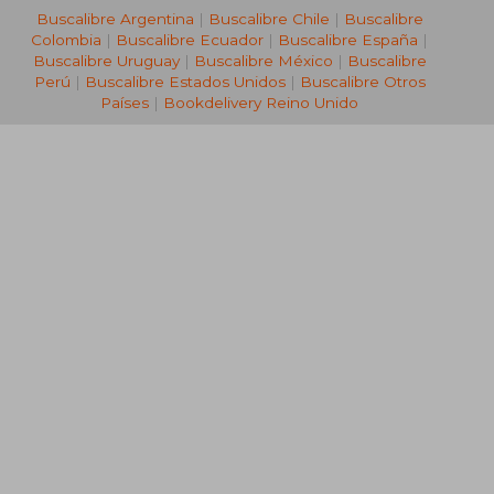
Buscalibre Argentina
|
Buscalibre Chile
|
Buscalibre
Colombia
|
Buscalibre Ecuador
|
Buscalibre España
|
Buscalibre Uruguay
|
Buscalibre México
|
Buscalibre
Perú
|
Buscalibre Estados Unidos
|
Buscalibre Otros
Países
|
Bookdelivery Reino Unido