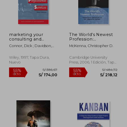
marketing your
The World's Newest
consulting and
Profession:
professional services
Management
Connor, Dick ; Davidson,
McKenna, Christopher D.
(en Inglés)
Consulting in the
Jeff
Twentieth Century
(Cambridge Studies in
Wiley, 1997, Tapa Dura,
Cambridge University
the Emergence of
Nuevo
Press, 2006, 1 Edición, Tapa
Global Enterprise)
Dura, Nuevo
(en Inglés)
S/ 131,63
S/ 218,
55%
55%