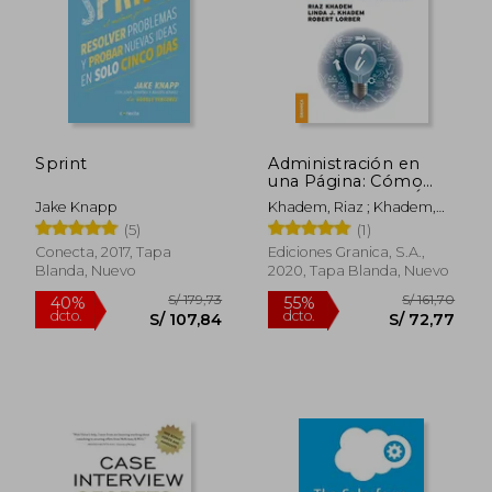
Sprint
Administración en
una Página: Cómo
Alinearse Para el Éxito
Jake Knapp
Khadem, Riaz ; Khadem,
con una Página de
Linda ; Lorber, Robert
(5)
(1)
Información
Significativa
Conecta, 2017, Tapa
Ediciones Granica, S.A.,
Blanda, Nuevo
2020, Tapa Blanda, Nuevo
S/ 219
55%
dcto.
S/ 149,00
S/ 98,