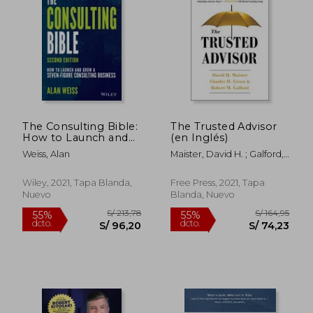
S/ 274,04
S/ 181
55%
55%
dcto.
dcto.
S/ 123,78
S/ 81,
The Consulting Bible:
The Trusted Advisor
How to Launch and
(en Inglés)
Grow a Seven-Figure
Weiss, Alan
Maister, David H. ; Galford,
Consulting Business
Robert ; Green, Charles
(en Inglés)
Wiley, 2021, Tapa Blanda,
Free Press, 2021, Tapa
Nuevo
Blanda, Nuevo