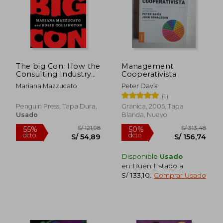
The big Con: How the
Management
Consulting Industry
Cooperativista
Weakens our
Mariana Mazzucato
Peter Davis
Businesses,
(1)
Infantilizes our
Governments, and
Penguin Press, Tapa Dura,
Granica, 2005, Tapa
Warps our
Usado
Blanda, Nuevo
Economies (en
Inglés)
Disponible
Usado
en Buen Estado a
S/ 133,10
.
Comprar Usado
S/ 254,21
S/ 277,
55%
55%
dcto.
dcto.
S/ 114,39
S/ 125,