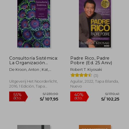
Consultoría Sistémica:
Padre Rico, Padre
La Organización
Pobre (Ed. 25 Aniv)
Como un Sistema
De Kroon, Anton ; Kat,
Robert T. Kiyosaki
Vivo
Siebke
(3)
Uitgeverij Het Noorderlicht,
Aguilar, 2022, Tapa Blanda,
2016, 1 Edición, Tapa
Nuevo
Blanda, Nuevo
S/ 121,98
S/ 313,
55%
50%