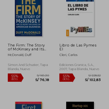
S/ 239,90
S/ 170
55%
40%
dcto.
dcto.
S/ 107,95
S/ 102,
The Firm: The Story
Libro de Las Pymes
of McKinsey and Its
El
Secret Influence on
McDonald, Duff
Cleri, Carlos
American Business
(en Inglés)
Simon And Schuster, Tapa
Ediciones Granica, S.A.,
Blanda, Nuevo
2007, Tapa Blanda, Nuevo