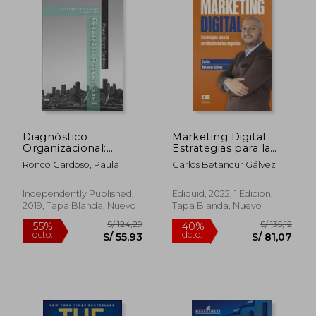
dcto.
dcto.
S/ 54,89
S/ 156,
Diagnóstico
Marketing Digital:
Organizacional:
Estrategias para la
Cuadernillos de
revolución de los
Ronco Cardoso, Paula
Carlos Betancur Gálvez
Psicología
negocios
Empresarial: 2
Independently Published,
Ediquid, 2022, 1 Edición,
2019, Tapa Blanda, Nuevo
Tapa Blanda, Nuevo