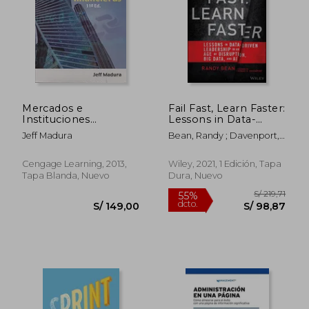
Mercados e
Fail Fast, Learn Faster:
Instituciones
Lessons in Data-
Financieras
Driven Leadership in
Jeff Madura
Bean, Randy ; Davenport,
an Age of Disruption,
Thomas H.
Big Data, and AI (en
Inglés)
Cengage Learning, 2013,
Wiley, 2021, 1 Edición, Tapa
Tapa Blanda, Nuevo
Dura, Nuevo
S/ 197,31
S/ 91
55%
40%
dcto.
dcto.
S/ 88,79
S/ 54,