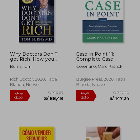
Why Doctors Don'T
Case in Point 11:
get Rich: How you
Complete Case
S/ 213,78
S/ 164
55%
55%
can Create Freedom
Interview Preparation
dcto.
dcto.
S/ 96,20
S/ 74,
Burns, Tom
Cosentino, Marc Patrick
With Passive Income
(en Inglés)
Investing (en Inglés)
Rich Doctor, 2020, Tapa
Burgee Press, 2020, Tapa
Blanda, Nuevo
Blanda, Nuevo