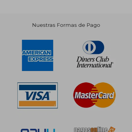
Nuestras Formas de Pago
S/ 338,38
S/ 157
55%
55%
dcto.
dcto.
S/ 152,27
S/ 70,