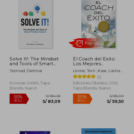
S/ 124,29
S/ 75,
55%
20%
dcto.
dcto.
S/ 55,93
S/ 60,
Solve It!: The Mindset
El Coach del Exito:
and Tools of Smart
Los Mejores
Problem Solvers (en
Consultores del
Sternad, Dietmar
Levine, Terri ; Kase, Larina ;
Inglés)
Momento Te
Vitale, Joe
(1)
Desvelan Sus
Secretos = The
Econcise Gmbh, Tapa
Ediciones Obelisco, 2012,
Successful Coach
Blanda, Nuevo
Tapa Blanda, Nuevo
Rápido