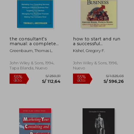
the consultant's
how to start and run
manual: a complete
a successful
guide to building a
consulting business
Greenbaum, Thomas L.
Kishel, Gregory F.
successful consulting
(en Inglés)
practice (en Inglés)
John Wiley & Sons, 1994,
John Wiley & Sons, 1996,
Tapa Blanda, Nuevo
Nuevo
S/ 229,89
S/ 268,
55%
55%
dcto.
dcto.
S/ 103,45
S/ 120,