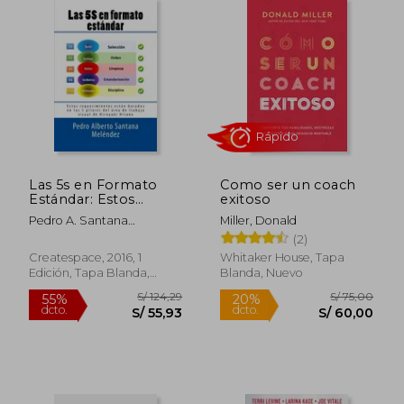
Las 5s en Formato
Como ser un coach
Estándar: Estos
exitoso
Requerimientos
Pedro A. Santana
Miller, Donald
Están Basados en los
Meléndez
(2)
5 Pilares del Área de
Trabajo Visual de
Createspace, 2016, 1
Whitaker House, Tapa
Hiroyuki Hirano
Edición, Tapa Blanda,
Blanda, Nuevo
Rápido
Nuevo