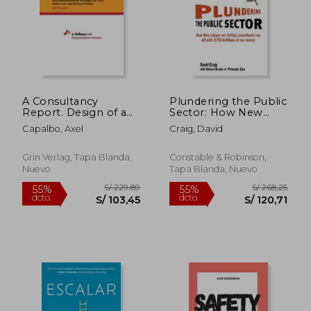
Rápido
A Consultancy
Plundering the Public
Report. Design of an
Sector: How New
Internationalisation
Labour Are Letting
Capalbo, Axel
Craig, David
Strategy for CYCL
Consultants Run Off
Indive Ltd. and Its Key
with 70 Billion of Our
Product (en Inglés)
Money (en Inglés)
Grin Verlag, Tapa Blanda,
Constable & Robinson,
Nuevo
Tapa Blanda, Nuevo
S/ 14,00
S/ 270,
18%
40%
dcto.
dcto.
S/ 11,48
S/ 162,