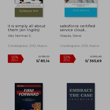
S/ 250,31
S/ 1.325
55%
55%
dcto.
dcto.
S/ 112,64
S/ 596,
it is simply all about
salesforce certified
them (en Inglés)
service cloud
consultant exam
Wei, Norman S.
Wasula, Steve
preparation class
(spcon-101) (en
Inglés)
Createspace, 2012, Nuevo
Createspace, 2013, Nuevo