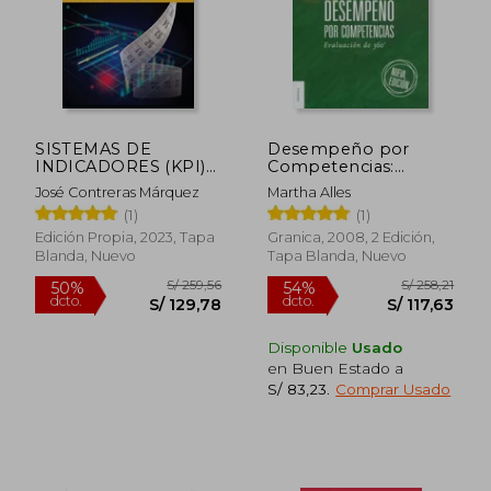
SISTEMAS DE
Desempeño por
INDICADORES (KPI)
Competencias:
PARA EVALUAR LA
Evaluacion de 360º
José Contreras Márquez
Martha Alles
GESTIÓN DEL
(1)
(1)
MANTENIMIENTO
Edición Propia, 2023, Tapa
Granica, 2008, 2 Edición,
Blanda, Nuevo
Tapa Blanda, Nuevo
Disponible
Usado
en Buen Estado a
S/ 83,23
.
Comprar Usado
S/ 259,56
S/ 258
50%
54%
dcto.
dcto.
S/ 129,78
S/ 117,