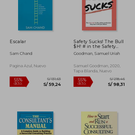
Escalar
Safety Sucks! The Bull
$H! # in the Safety
Profession They
Sam Chand
Goodman, Samuel Uriah
Don’T Tell you About.
(en Inglés)
Pagina Azul, Nuevo
Samuel Goodman, 2020,
Tapa Blanda, Nuevo
S/ 159,14
S/ 441,
55%
55%
dcto.
dcto.
S/ 71,61
S/ 198,