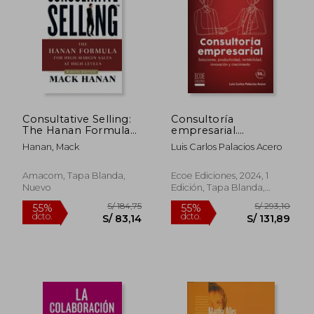
Consultative Selling:
Consultoría
The Hanan Formula
empresarial.
S/ 169,30
S/ 228,
55%
55%
for High-Margin Sales
Soluciones,
Hanan, Mack
Luis Carlos Palacios Acero
dcto.
dcto.
S/ 76,18
S/ 102,
at High Levels (en
productividad,
Inglés)
rentabilidad,
innovación y
Amacom, Tapa Blanda,
Ecoe Ediciones, 2024, 1
crecimiento
Nuevo
Edición, Tapa Blanda,
Nuevo