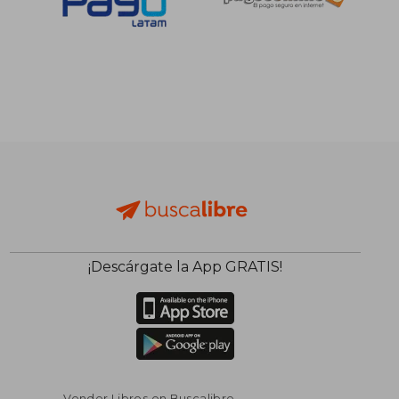
S/ 189,19
S/ 812
55%
55%
dcto.
dcto.
S/ 85,14
S/ 365,
¡Descárgate la App GRATIS!
Vender Libros en Buscalibre