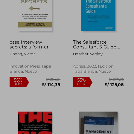
case interview
The Salesforce
secrets: a former
Consultant'S Guide:
mckinsey interviewer
Tools to Implement
Cheng, Victor
Heather Negley
reveals how to get
or Improve Your
multiple job offers in
Client'S Salesforce
consulting (en Inglés)
Solution (en Inglés)
Innovation Press, Tapa
Apress, 2022, 1 Edición,
Blanda, Nuevo
Tapa Blanda, Nuevo
S/ 179,73
S/ 161
40%
55%
dcto.
dcto.
S/ 107,84
S/ 72,