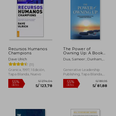
S/ 184,65
S/ 85,
55%
30%
dcto.
dcto.
S/ 83,09
S/ 59,
Recursos Humanos
The Power of
Champions
Owning Up: A Book
on Responsibility for
Dave Ulrich
Dua, Sameer ; Dunham,
Leaders and Coaches
Bob
(11)
(en Inglés)
Granica, 1997, 1 Edición,
Generative Leadership
Tapa Blanda, Nuevo
Publishing, Tapa Blanda,
Nuevo