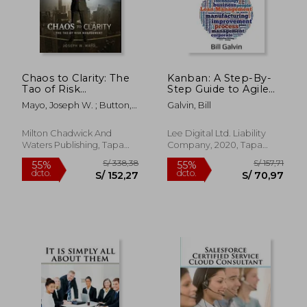
dcto.
dcto.
S/ 59,24
S/ 98,
Chaos to Clarity: The
Kanban: A Step-By-
Tao of Risk
Step Guide to Agile
Management (en
Project Management
Mayo, Joseph W. ; Button,
Galvin, Bill
Inglés)
With Kanban: A Step-
John Everett
By-Step Guide to
Agile Project
Milton Chadwick And
Lee Digital Ltd. Liability
Management With
Waters Publishing, Tapa
Company, 2020, Tapa
Kanban: (en Inglés)
Dura, Nuevo
Blanda, Nuevo