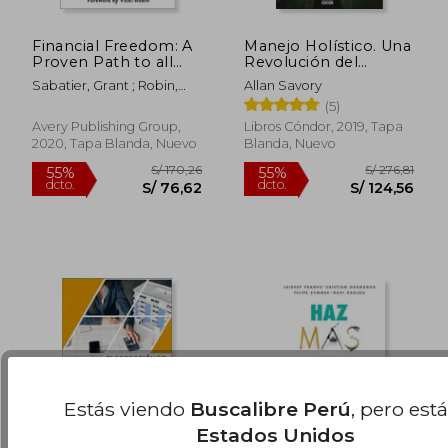
Financial Freedom: A
Manejo Holístico. Una
Proven Path to all
Revolución del
the Money you Will
Sentido Común Para
Sabatier, Grant ; Robin,
Allan Savory
Ever Need (en Inglés)
Regenerar Nuestro
Vicki
(5)
S/ 94,21
S/ 184
43%
55%
Ambiente - Allan
dcto.
dcto.
Savory; Jody
S/ 53,85
S/ 83,
Avery Publishing Group,
Libros Cóndor, 2019, Tapa
Butterfield - Libro
2020, Tapa Blanda, Nuevo
Blanda, Nuevo
Físico
Estás viendo
Buscalibre Perú
, pero est
Estados Unidos