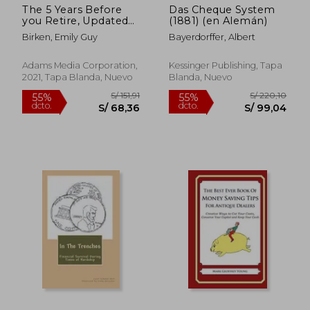
The 5 Years Before
Das Cheque System
you Retire, Updated
(1881) (en Alemán)
Edition: Retirement
Birken, Emily Guy
Bayerdorffer, Albert
Planning When you
Need it the Most (en
Inglés)
Adams Media Corporation,
Kessinger Publishing, Tapa
2021, Tapa Blanda, Nuevo
Blanda, Nuevo
S/ 147,38
S/ 198
55%
55%
dcto.
dcto.
S/ 66,32
S/ 89,