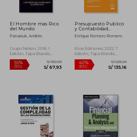
El Hombre mas Rico
Presupuesto Publico
del Mundo
y Contabilidad
Gubernamental
Panasiuk, Andrés
Enrique Romero Romero
Grupo Nelson, 2018, 1
Ecoe Ediciones, 2022, 7
Edición, Tapa Blanda,
Edición, Tapa Blanda,
Nuevo
Nuevo
S/ 196,82
S/ 138
55%
55%