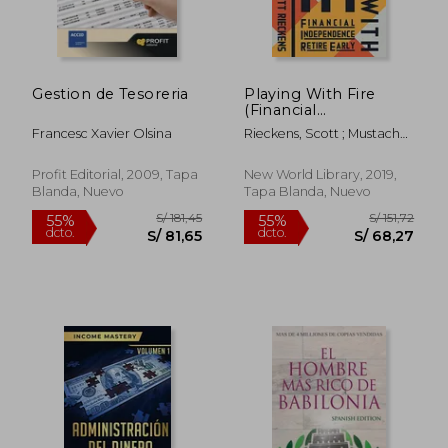
Gestion de Tesoreria
Playing With Fire
(Financial
Independence Retire
Francesc Xavier Olsina
Rieckens, Scott ; Mustache,
Early): How far Would
Money
you go for Financial
Freedom? (en Inglés)
Profit Editorial, 2009, Tapa
New World Library, 2019,
Blanda, Nuevo
Tapa Blanda, Nuevo
S/ 196,82
S/ 430,
55%
55%
dcto.
dcto.
S/ 88,57
S/ 193,