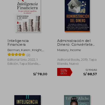
Inteligencia
Administración del
Financiera
Dinero: Conviértete
en un Maestro en
Berman, Karen ; Knight,
Mastery, Income
Poco Tiempo de
Joe
(2)
Cómo Crear
Presupuestos,
Editorial Sirio, 2022, 1
Aiditorial Books, 2019, Tapa
Ahorrar Dinero y Salir
Edición, Tapa Blanda,
Blanda, Nuevo
de Deudas Mientras
Nuevo
que Construyes tu
Libertad Financiera
Volumen 2
S/ 196
55%
dcto.