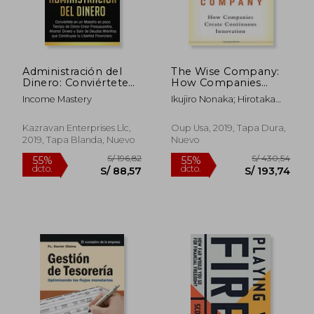
Administración del
The Wise Company:
Dinero: Conviértete
How Companies
en un Maestro en
Create Continuous
Income Mastery
Ikujiro Nonaka; Hirotaka
Poco Tiempo de
Innovation (en
Takeuchi
Cómo Crear
Inglés)
Presupuestos,
Kazravan Enterprises Llc,
Oup Usa, 2019, Tapa Dura,
Ahorrar Dinero y Salir
2019, Tapa Blanda, Nuevo
Nuevo
de Deudas Mientras
que Construyes tu
Libertad Financiera
Volumen 3
S/ 199,96
S/ 94,
55%
40%
dcto.
dcto.
S/ 89,98
S/ 56,