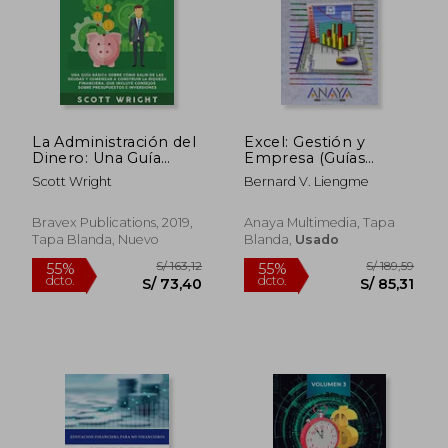
S/ 175,77
S/ 219
55%
55%
dcto.
dcto.
S/ 79,10
S/ 98,
La Administración del
Excel: Gestión y
Dinero: Una Guía
Empresa (Guías
Básica Sobre Cómo
Prácticas)
Scott Wright
Bernard V. Liengme
Salir de las Deudas y
Comenzar a Construir
la Riqueza Financiera,
Bravex Publications, 2019,
Anaya Multimedia, Tapa
que Incluye Consejos
Tapa Blanda, Nuevo
Blanda,
Usado
Sobre Presupuestos
e Inversiones