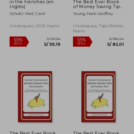
in the trenches (en
The Best Ever Book
Inglés)
of Money Saving Tips
for Antique Dealers:
Schultz-Weil, Carol
Young, Mark Geoffrey
Creative Ways to Cut
Your Costs, Conserve
Your Capital And
Createspace, 2009, Nuevo
Createspace, Tapa Blanda,
Keep Your Cash (en
Nuevo
Inglés)
S/ 159,14
S/ 147
55%
55%
dcto.
dcto.
S/ 71,61
S/ 66,
The Best Ever Book
The Best Ever Book