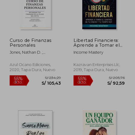
Curso de Finanzas
Libertad Financiera:
S/ 163,12
S/ 189
55%
55%
Personales
Aprende a Tomar el
dcto.
dcto.
S/ 73,40
S/ 85,
Control de tu Dinero
Jones, Nathan D. ;
Income Mastery
y de tu Tiempo hoy
Campbell, Edward M.
Volumen 3:
Oportunidades
Azul Ocano Ediciones,
Kazravan Enterprises Llc,
Online
2020, Tapa Dura, Nuevo
2019, Tapa Dura, Nuevo