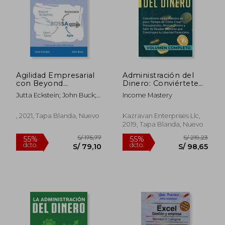
S/ 166,25
S/ 146,
40%
55%
dcto.
dcto.
S/ 99,75
S/ 65,
Agilidad Empresarial
Administración del
con Beyond
Dinero: Conviértete
Budgeting, Open
en un Maestro en
Jutta Eckstein; John Buck;
Income Mastery
Space y Sociocracia:
Poco Tiempo de
Carlos Marín Pascual
Sobrevivir y
Cómo Crear
Prosperar en la era de
Presupuestos,
, 2021, Tapa Blanda, Nuevo
Kazravan Enterprises Llc,
la Disrupción
Ahorrar Dinero y Salir
2019, Tapa Blanda, Nuevo
de Deudas Mientras
que Construyes tu
Libertad Financiera
Volumen Completo