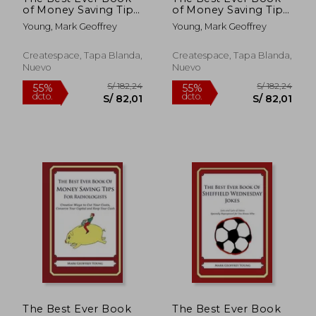
of Money Saving Tips
of Money Saving Tips
for Zambians:
for Yankees' Fans:
Young, Mark Geoffrey
Young, Mark Geoffrey
Creative Ways to Cut
Creative Ways to Cut
Your Costs, Conserve
Your Costs, Conserve
Your Capital And
Your Capital And
Createspace, Tapa Blanda,
Createspace, Tapa Blanda,
Keep Your Cash (en
Keep Your Cash (en
Nuevo
Nuevo
Inglés)
Inglés)
S/ 151,91
S/ 220,
55%
55%
dcto.
dcto.
S/ 68,36
S/ 99,
The Best Ever Book
The Best Ever Book