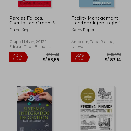
S/ 150,95
S/ 225,
55%
40%
dcto.
dcto.
S/ 67,93
S/ 135,
Parejas Felices,
Facility Management
Cuentas en Orden: 5
Handbook (en Inglés)
Pasos Para tu
Elaine King
Kathy Roper
Armonía Financiera
Grupo Nelson, 2017, 1
Amacom, Tapa Blanda,
Edición, Tapa Blanda,
Nuevo
Nuevo