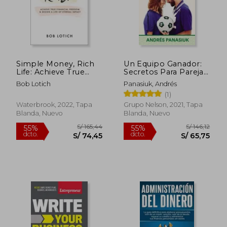
Simple Money, Rich
Un Equipo Ganador:
Life: Achieve True
Secretos Para Parejas
Financial Freedom
Que Quieren Ganar
Bob Lotich
Panasiuk, Andrés
and Design a Life of
En El Juego del
(1)
S/ 234,29
S/ 205,
55%
55%
Eternal Impact (en
Dinero
dcto.
dcto.
Inglés)
S/ 105,43
S/ 92,
Waterbrook, 2022, Tapa
Grupo Nelson, 2021, Tapa
Blanda, Nuevo
Blanda, Nuevo