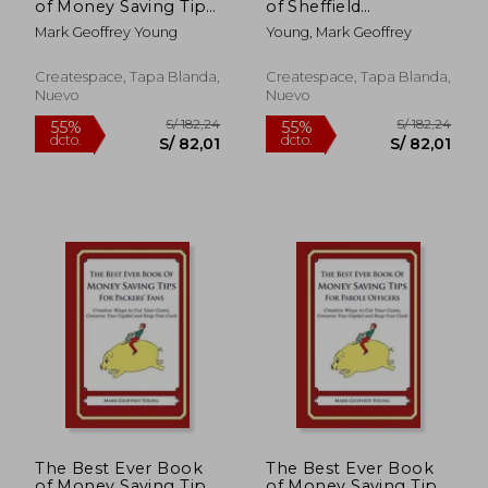
of Money Saving Tips
of Sheffield
for Radiologists:
Wednesday Jokes:
Mark Geoffrey Young
Young, Mark Geoffrey
Creative Ways to Cut
Lots and Lots of
Your Costs, Conserve
Jokes Specially
Your Capital And
Repurposed for You-
Createspace, Tapa Blanda,
Createspace, Tapa Blanda,
Keep Your Cash
Know-Who (en
Nuevo
Nuevo
Inglés)
S/ 131,54
S/ 182,
55%
55%
dcto.
dcto.
S/ 59,19
S/ 82,
The Best Ever Book
The Best Ever Book
of Money Saving Tips
of Money Saving Tips