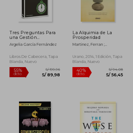
Tres Preguntas Para
La Alquimia de La
una Gestión
Prosperidad
Económica
Argelia García Fernández
Martinez, Ferran ;
Inteligente
Martainez, Ferraan
Libros De Cabecera, Tapa
Urano, 2014, 1 Edición, Tapa
Blanda, Nuevo
Blanda, Nuevo
S/ 224,05
S/ 213
55%
55%
dcto.
dcto.
S/ 100,82
S/ 96,