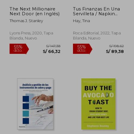
The Next Millionaire
Tus Finanzas En Una
Next Door (en Inglés)
Servilleta / Napkin
Finance: Build Your
Thomas J. Stanley
Hay, Tina
Wealth in 30 Seconds
or Less
Lyons Press, 2020, Tapa
Roca Editorial, 2022, Tapa
Blanda, Nuevo
Blanda, Nuevo
S/ 170,26
S/ 276
55%
55%
dcto.
dcto.
S/ 76,62
S/ 124,