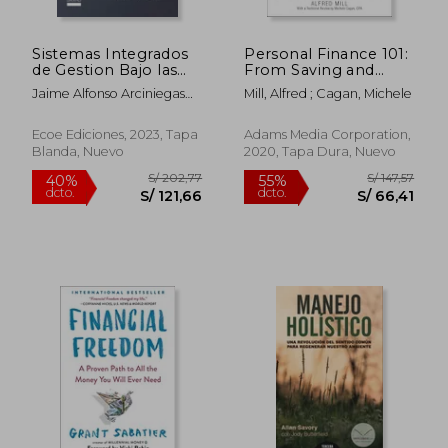
Sistemas Integrados
Personal Finance 101:
S/ 139,42
S/ 427,
40%
55%
de Gestion Bajo las
From Saving and
dcto.
dcto.
S/ 83,65
S/ 192,
Normas iso
Investing to Taxes
Jaime Alfonso Arciniegas
Mill, Alfred ; Cagan, Michele
and Loans, an
Ortiz
Essential Primer on
Personal Finance
Ecoe Ediciones, 2023, Tapa
Adams Media Corporation,
(Adams 101) (en
Blanda, Nuevo
2020, Tapa Dura, Nuevo
Inglés)