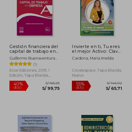
S/ 205,76
S/ 218
55%
55%
dcto.
dcto.
S/ 92,59
S/ 98,
Gestión financiera del
Invierte en ti, Tu eres
capital de trabajo en
el mejor Activo: Clave
la empresa - 1ra
4 : Accion Establecer
Guillermo Buenaventura
Cardona, Maria Imelda
edición
Un Presupuesto
Vera
(1)
Mensual (Volume 4)
(Spanish Edition)
Ecoe Ediciones, 2019, 1
Createspace, Tapa Blanda,
Edición, Tapa Blanda,
Nuevo
Nuevo