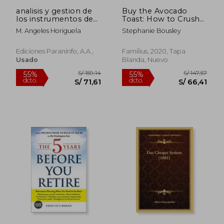
analisis y gestion de
Buy the Avocado
Rápido
los instrumentos de
Toast: How to Crush
cobro y pago
Student Debt, Make
M. Angeles Horiguela
Stephanie Bousley
More Money, and Live
Your Best Life (en
Inglés)
Ediciones Paraninfo, A.a.,
Familius, 2020, Tapa
Usado
Blanda, Nuevo
S/ 169,51
S/ 89,
55%
35%
dcto.
dcto.
S/ 76,28
S/ 58,