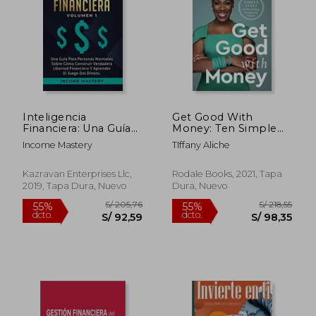
S/ 78,00
S/ 88,
Inteligencia
Get Good With
Financiera: Una Guía
Money: Ten Simple
Para Personas
Steps to Becoming
Income Mastery
TIffany Aliche
Normales Sobre
Financially Whole (en
Cómo Construir
Inglés)
Verdadera Libertad
Kazravan Enterprises Llc,
Rodale Books, 2021, Tapa
Financiera y Aprender
2019, Tapa Dura, Nuevo
Dura, Nuevo
el Juego del Dinero
Volumen 1