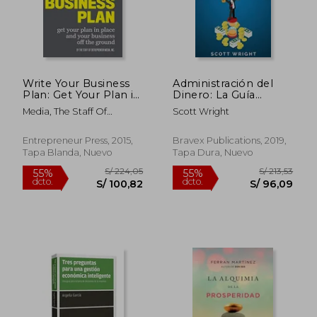
Write Your Business
Administración del
Plan: Get Your Plan in
Dinero: La Guía
Place and Your
Definitiva Para
Media, The Staff Of
Scott Wright
Business off the
Elaborar
Entrepreneur
Ground
Presupuestos, Vivir de
(Entrepreneur Media)
un Modo Sencillo,
Entrepreneur Press, 2015,
Bravex Publications, 2019,
(en Inglés)
Salir de la Deuda,
Tapa Blanda, Nuevo
Tapa Dura, Nuevo
S/ 165,44
S/ 146
Reparar su Crédito y
55%
55%
dcto.
dcto.
Administrar sus
S/ 74,45
S/ 65,
Finanzas Personales
sin Estrés