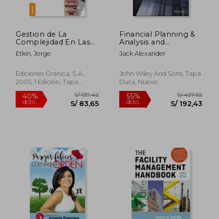
dcto.
dcto.
S/ 88,57
S/ 62,
Gestion de La
Financial Planning &
Complejidad En Las
Analysis and
Organizaciones: La
Performance
Etkin, Jorge
Jack Alexander
estrategia frente a lo
Management (Wiley
imprevisto y lo
Finance) (en Inglés)
impensado
Ediciones Granica, S.A.,
John Wiley And Sons, Tapa
2005, 1 Edición, Tapa
Dura, Nuevo
Blanda, Nuevo