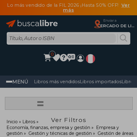
Lo más vendido de la FIL 2026 ¡Hasta 50% OFF!
Ver
más
Enviar a
CERCADO DE LIMA, Lima
0
MENÚ
Libros más vendidos
Libros importados
Libros
=
Ver Filtros
Inicio
Libros
Economía, finanzas, empresa y gestión
Empresa y
gestión
Gestión y técnicas de gestión
Gestión de áreas