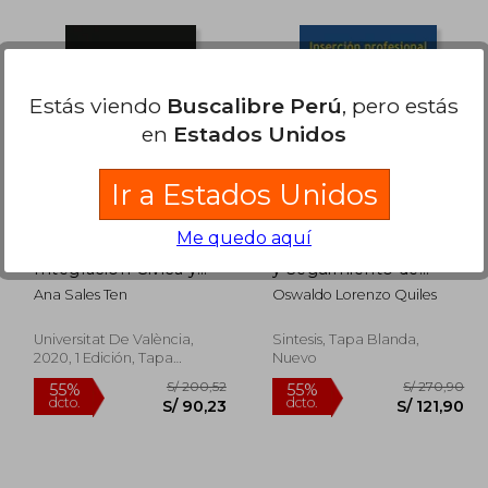
242,01
S/ 252,83
55%
55%
dcto.
dcto.
08,91
S/ 113,77
Estás viendo
Buscalibre Perú
, pero estás
en
Estados Unidos
Ir a Estados Unidos
Me quedo aquí
Inmigración,
Inserción Profesional
Integración Cívica y
y Seguimiento de
Obligación en la
Egresados. Una
Ana Sales Ten
Oswaldo Lorenzo Quiles
Unión Europea: El
Perspectiva
Contrato de
Multicultural
Integración: 29
Universitat De València,
Sintesis, Tapa Blanda,
(Desarrollo Territorial.
2020, 1 Edición, Tapa
Nuevo
Serie Estudios y
Blanda, Nuevo
Documentos. )