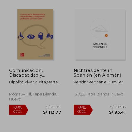
/ 81,90
S/ 186,13
55%
40%
dcto.
dcto.
49,14
S/ 83,76
Comunicacion,
Nichtresidente in
Discapacidad y
Spanien (en Alemán)
Empleabilidad: El
Hipolito Vivar Zurita,Marta
Kerstin Stephanie Bumiller
Compromiso
Perlado Lamo De Espinosa
Profesional con la
Inclusion
Mcgraw-Hill, Tapa Blanda,
, 2022, Tapa Blanda, Nuevo
Nuevo