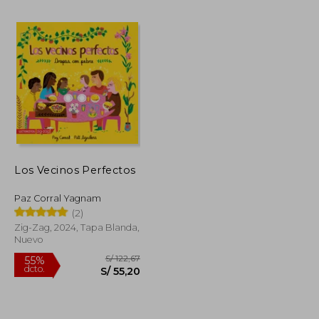
S/ 152,55
S/ 224,95
55%
dcto.
S/ 91,53
S/ 101,23
Los Vecinos Perfectos
Paz Corral Yagnam
(2)
Zig-Zag, 2024, Tapa Blanda,
Nuevo