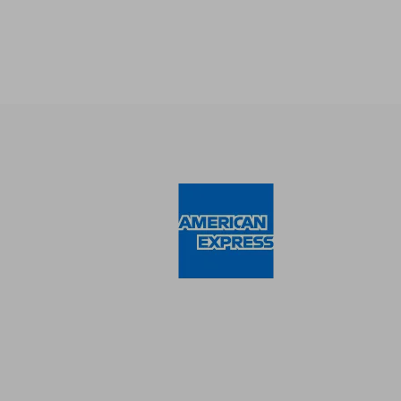
S/ 
55%
dcto.
S/ 1