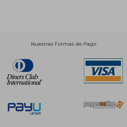
236,77
S/ 200,52
55%
55%
dcto.
dcto.
06,55
S/ 90,23
Nuestras Formas de Pago