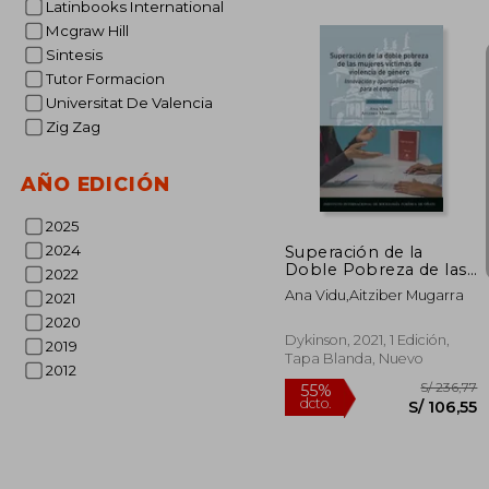
Latinbooks International
Mcgraw Hill
Sintesis
S/ 
55%
dcto.
Tutor Formacion
S/ 1
Universitat De Valencia
Zig Zag
AÑO EDICIÓN
2025
2024
Superación de la
Doble Pobreza de las
2022
Mujeres Víctimas de
Ana Vidu,Aitziber Mugarra
2021
Violencia de Género:
Innovación y
2020
Oportunidades Para el
Dykinson, 2021, 1 Edición,
2019
Empleo
Tapa Blanda, Nuevo
2012