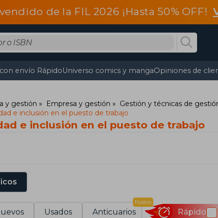
vendido de la FIL 2026 ¡Hasta 50% OFF!
 con envío Rápido
Universo comics y manga
Opiniones de clie
a y gestión
Empresa y gestión
Gestión y técnicas de gestió
dad e inclusión en el puesto de trabajo
dad e inclusión en el puesto de trabajo
sicos
Nuevo
uevos
Usados
Anticuarios
Rápido