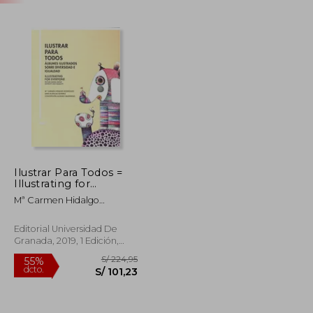
Ilustrar Para Todos =
Illustrating for
Everyone (Bellas
Mª Carmen Hidalgo
Artes)
Rodríguez
Editorial Universidad De
Granada, 2019, 1 Edición,
Tapa Blanda, Nuevo