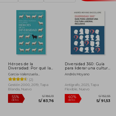
Héroes de la
Diversidad 360: Guía
Diversidad: Por qué las
para liderar una cultura
Organizaciones
laboral inclusiva
Garcia-Valenzuela
Andrés Moyano
Necesitan Apostar por
P&Eacute;Rez, Marta;
(2)
la Inclusión
Jim&Eacute;Nez
Gestión 2000, 2019, Tapa
Antígrafo, 2025, Tapa
Jim&Eacute;Nez, Alicia
Blanda, Nuevo
Flexible, Nuevo