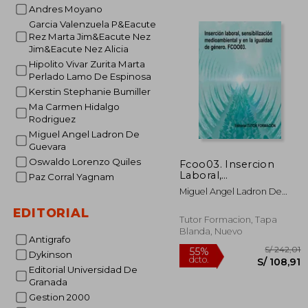
S
Andres Moyano
40%
dcto.
S/ 
Garcia Valenzuela P&Eacute
Rez Marta Jim&Eacute Nez
Jim&Eacute Nez Alicia
Hipolito Vivar Zurita Marta
Perlado Lamo De Espinosa
Kerstin Stephanie Bumiller
Ma Carmen Hidalgo
Rodriguez
Miguel Angel Ladron De
Guevara
Oswaldo Lorenzo Quiles
Fcoo03. Insercion
Laboral,
Paz Corral Yagnam
Sensibilizacion
Miguel Angel Ladron De
Medioambiental y en
Guevara
la Igualdad de Genero
EDITORIAL
Tutor Formacion, Tapa
Blanda, Nuevo
Antigrafo
Dykinson
Editorial Universidad De
Granada
Gestion 2000