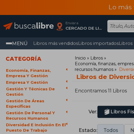
Lo más 
Enviar a
CERCADO DE LIMA, Lima
MENÚ
Libros más vendidos
Libros importados
Libros
Inicio
Libros
CATEGORÍA
Economía, finanzas, empres
recursos humanos
Diversi
Economía, Finanzas,
Libros de Diversi
Empresa Y Gestión
Empresa Y Gestión
Gestión Y Técnicas De
Encontramos 11 Libros
Gestión
Gestión De Áreas
Específicas
Ver:
Libros Fí
Gestión De Personal Y
Recursos Humanos
Diversidad E Inclusión En El
Estado:
Todos
N
Puesto De Trabajo