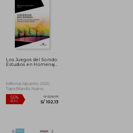
Los Juegos del Sonido:
Estudios en Homenaje
al Profesor Antonio j.
Alcázar Aranda: 13
(Investigación y
Patrimonio Musical)
Editorial Alpuerto, 2020,
Tapa Blanda, Nuevo