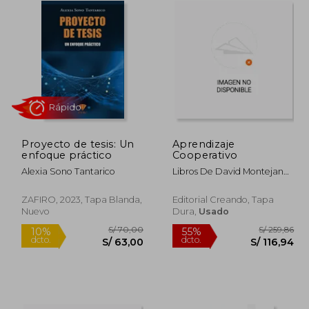
Proyecto de tesis: Un
Aprendizaje
Rápido
enfoque práctico
Cooperativo
Alexia Sono Tantarico
Libros De David Montejano
Bravo
ZAFIRO, 2023, Tapa Blanda,
Editorial Creando, Tapa
Nuevo
Dura,
Usado
 181,00
S/ 70,00
10%
55%
dcto.
dcto.
81,45
S/ 63,00