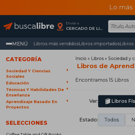
Lo más 
Enviar a
CERCADO DE LIMA, Lima
MENÚ
Libros más vendidos
Libros importados
Libros
Inicio
Libros
Sociedad y c
CATEGORÍA
Libros de Aprend
Sociedad Y Ciencias
Sociales
Encontramos 15 Libros
Educación
Técnicas Y Habilidades De
Enseñanza
Ver:
Libros Fí
Aprendizaje Basado En
Proyectos
Estado:
Todos
N
SELECCIONES
Coffee Table and Gift Books