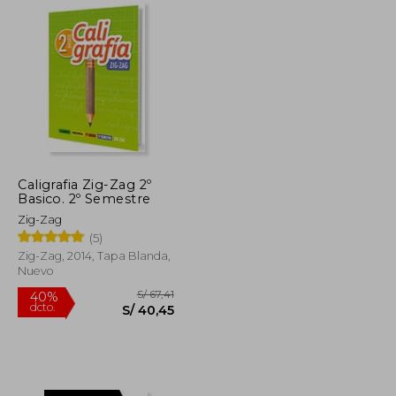
Caligrafia Zig-Zag 2º
Basico. 2º Semestre
Zig-Zag
(5)
Zig-Zag, 2014, Tapa Blanda,
Nuevo
S/ 259,86
S/ 67,41
40%
dcto.
S/ 116,94
S/ 40,45