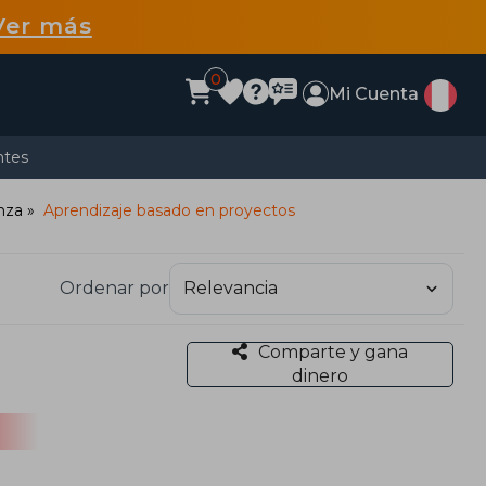
Ver más
0
Mi Cuenta
ntes
nza
Aprendizaje basado en proyectos
Ordenar por
Comparte y gana
dinero