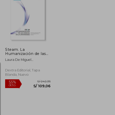
S/ 131,25
S/ 226,95
55%
dcto.
S/ 59,06
S/ 102,13
Steam. La
Humanización de las
Ciencias en la
Laura De Miguel
Universidad
&Aacute;Lvarez
Dextra Editorial, Tapa
Blanda, Nuevo