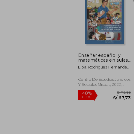
S/
55%
dcto.
S/ 
Enseñar español y
matemáticas en aulas
multigrado.
Elba, Rodríguez Hernández;
Compendio de
Cano Ruiz, Amanda; Durán
secuencias didácticas
Ramos, Yadira
Centro De Estudios Jurídicos
Y Sociales Mispat, 2022,
Tapa Blanda, Nuevo