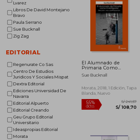
Lvarez
Libros De David Montejano
Bravo
Paula Serrano
Sue Bucknall
Zig Zag
EDITORIAL
El Alumnado de
Regenurate Co Sas
Primaria Como
Centro De Estudios
Investigador
Sue Bucknall
Juridicos Y Sociales Mispat
Dextra Editorial
Morata, 2018, 1 Edición, Tapa
Ediciones Universidad De
Blanda, Nuevo
Navarra
Editorial Alpuerto
Editorial Creando
Geu Grupo Editorial
Universitario
Ideaspropias Editorial
Morata