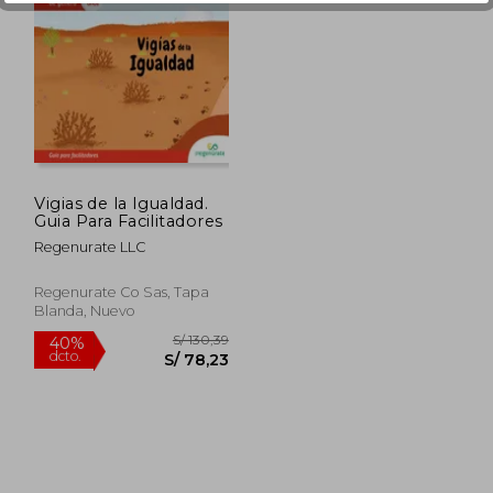
 145,53
S/ 145,53
55%
40%
dcto.
dcto.
65,49
S/ 65,49
Vigias de la Igualdad.
Guia Para Facilitadores
Regenurate LLC
Regenurate Co Sas, Tapa
Blanda, Nuevo