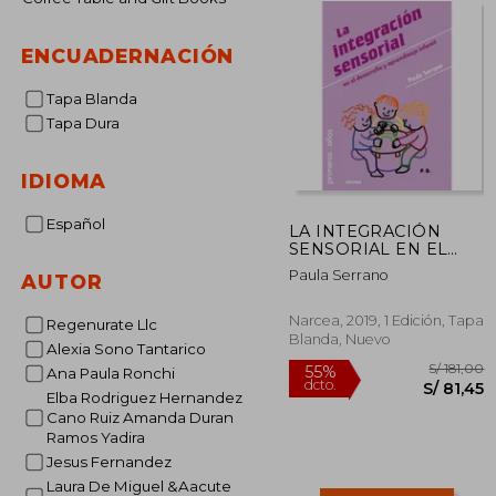
ENCUADERNACIÓN
Tapa Blanda
Tapa Dura
IDIOMA
Español
LA INTEGRACIÓN
SENSORIAL EN EL
DESARROLLO Y
Paula Serrano
AUTOR
APRENDIZAJE
INFANTIL
Narcea, 2019, 1 Edición, Tapa
Regenurate Llc
Blanda, Nuevo
Alexia Sono Tantarico
Ana Paula Ronchi
Elba Rodriguez Hernandez
Cano Ruiz Amanda Duran
Ramos Yadira
Jesus Fernandez
S/
55%
dcto.
S/ 
Laura De Miguel &Aacute