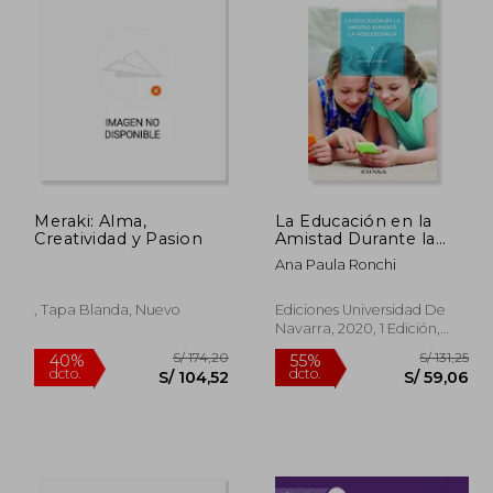
Meraki: Alma,
La Educación en la
Creatividad y Pasion
Amistad Durante la
Adolescencia
Ana Paula Ronchi
(Cuadernos y
Programas
Especializados.
, Tapa Blanda, Nuevo
Ediciones Universidad De
Instituto de Ciencias
Navarra, 2020, 1 Edición,
Para la Familia)
Tapa Blanda, Nuevo