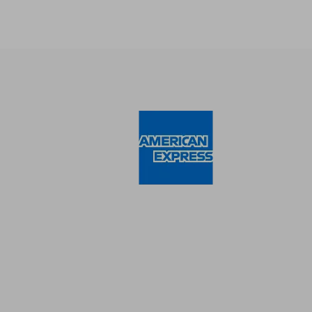
S/
40%
dcto.
S/ 