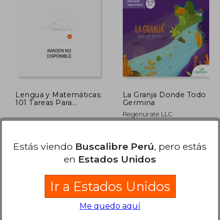
 241,57
S/ 174,20
40%
55%
dcto.
dcto.
08,70
S/ 104,52
Lengua y Matemáticas:
La Granja Donde Todo
101 Tareas Para
Germina
Desarrollar las
Regenurate LLC
Competencias 6
Geu.Grupo Editorial
Regenurate Co Sas, Tapa
Universitario, Nuevo
Blanda, Nuevo
Estás viendo
Buscalibre Perú
, pero estás
en
Estados Unidos
Ir a Estados Unidos
Me quedo aquí