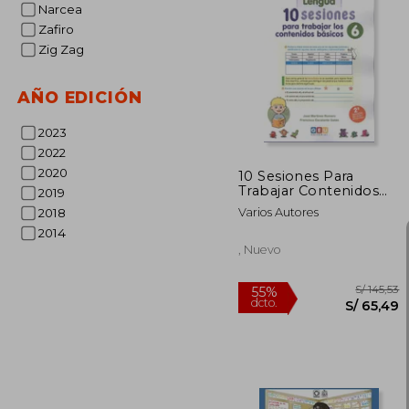
Narcea
S/
55%
dcto.
S/ 1
Zafiro
Zig Zag
AÑO EDICIÓN
2023
2022
2020
10 Sesiones Para
Trabajar Contenidos
2019
Basicos 6
Varios Autores
2018
2014
, Nuevo