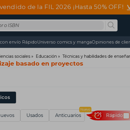
vendido de la FIL 2026 ¡Hasta 50% OFF!
 con envío Rápido
Universo comics y manga
Opiniones de clie
iencias sociales
Educación
Técnicas y habilidades de enseña
izaje basado en proyectos
sicos
Nuevo
uevos
Usados
Anticuarios
Rápido