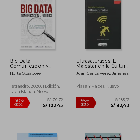
S/ 30,00
S/ 212
73%
55%
dcto.
dcto.
S/ 8,04
S/ 95,
Big Data
Ultrasaturados: El
Comunicacion y
Malestar en la Cultura
Politica
de las Pantallas
Norte Sosa Jose
Juan Carlos Perez Jimenez
Tetraedro, 2020, 1 Edición,
Plaza Y Valdes, Nuevo
Tapa Blanda, Nuevo