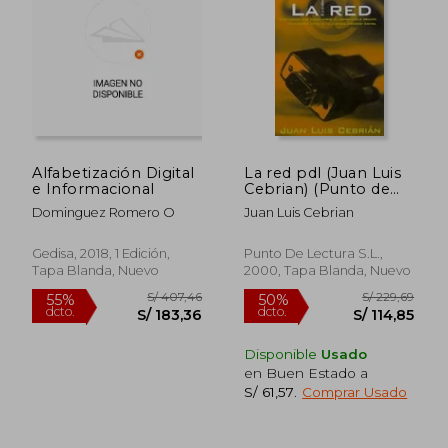
S/ 164,18
S/ 211,
55%
55%
dcto.
dcto.
S/ 73,88
S/ 94,
Alfabetización Digital
La red pdl (Juan Luis
e Informacional
Cebrian) (Punto de
Lectura)
Dominguez Romero O
Juan Luis Cebrian
Gedisa, 2018, 1 Edición,
Punto De Lectura S.L.,
Tapa Blanda, Nuevo
2000, Tapa Blanda, Nuevo
Disponible
Usado
en Buen Estado a
S/ 61,57
.
Comprar Usado