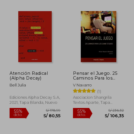
S/ 259,30
S/ 165
55%
55%
Atención Radical
Pensar el Juego. 25
dcto.
dcto.
S/ 116,68
S/ 74,
(Alpha Decay)
Caminos Para los
Games Studies
Bell Julia
V Navarro
(1)
Ediciones Alpha Decay S.A,
Asociacion Shangrila
2021, Tapa Blanda, Nuevo
Textos Aparte, Tapa
Blanda, Nuevo