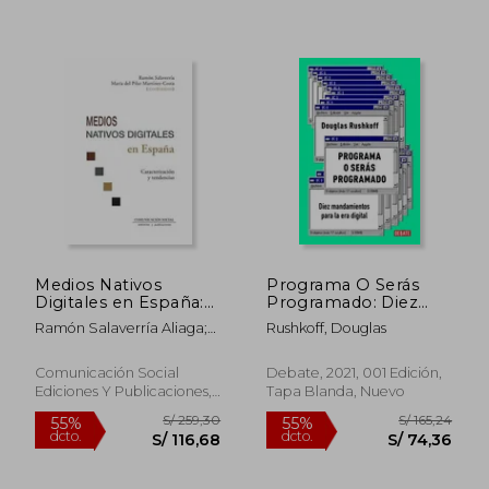
S/ 198,62
S/ 190
55%
55%
dcto.
dcto.
S/ 89,38
S/ 85,
Medios Nativos
Programa O Serás
Digitales en España:
Programado: Diez
Caracterización y
Mandamientos Para
Ramón Salaverría Aliaga;
Rushkoff, Douglas
Tendencias: 92
La Era Digital /
María Pilar Martínez Costa
(Periodística)
Program or Be
Programmed: Ten
Comunicación Social
Debate, 2021, 001 Edición,
Commands for a
Ediciones Y Publicaciones,
Tapa Blanda, Nuevo
Digital Age
2021, 1 Edición, Tapa
Blanda, Nuevo