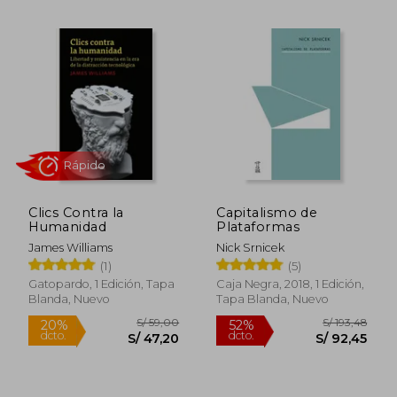
S/ 238,89
S/ 242,
55%
40%
dcto.
dcto.
S/ 107,50
S/ 145,
Clics Contra la
Capitalismo de
Humanidad
Plataformas
James Williams
Nick Srnicek
(1)
(5)
Gatopardo, 1 Edición, Tapa
Caja Negra, 2018, 1 Edición,
Blanda, Nuevo
Tapa Blanda, Nuevo