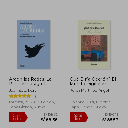
Arden las Redes: La
Qué Diría Cicerón? El
Postcensura y el
Mundo Digital en
Nuevo Mundo Virtual
Diálogo con las
Juan Soto Ivars
Pérez Martínez, Angel
Humanidades
(1)
Debate, 2017, 001 Edición,
Bolchiro, 2021, 1 Edición,
Tapa Blanda, Nuevo
Tapa Blanda, Nuevo