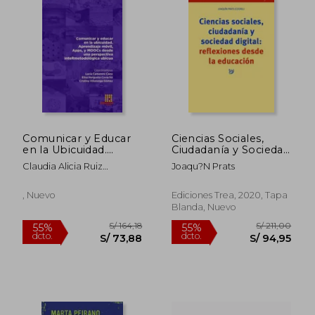
dcto.
dcto.
S/ 127,57
S/ 58,
Comunicar y Educar
Ciencias Sociales,
en la Ubicuidad.
Ciudadanía y Sociedad
Aprendizaje Movil,
Digital: Reflexiones
Claudia Alicia Ruiz
Joaqu?N Prats
Apps, y Moocs Desde
Desde
Chagna/Andrea Verenice
una Perspectiva
Basantes Andrade/María
Intermetodologica
, Nuevo
Ediciones Trea, 2020, Tapa
Gabriela Cabascango
Ubicua
Blanda, Nuevo
Naranjo