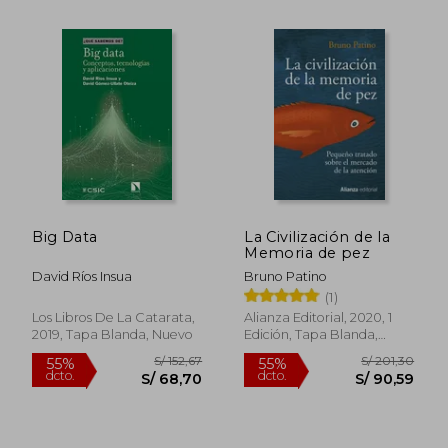
Big Data
La Civilización de la
Memoria de pez
S/ 199,29
S/ 251
55%
55%
David Ríos Insua
Bruno Patino
dcto.
dcto.
S/ 89,68
S/ 113,
(1)
Los Libros De La Catarata,
Alianza Editorial, 2020, 1
2019, Tapa Blanda, Nuevo
Edición, Tapa Blanda,
Nuevo