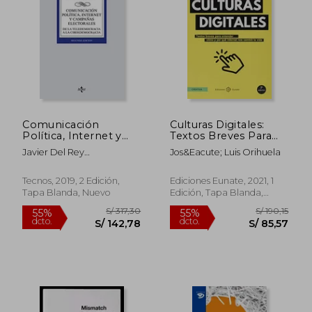
S/ 190,59
S/ 122
55%
40%
dcto.
dcto.
S/ 85,77
S/ 73,
Comunicación
Culturas Digitales:
Política, Internet y
Textos Breves Para
Campañas
Entender Cómo y
Javier Del Rey
Jos&Eacute; Luis Orihuela
Electorales: De la
por qué Internet nos
Morat&Oacute;
Teledemocracia a la
Cambió la Vida
Ciberdemocr@Cia
Tecnos, 2019, 2 Edición,
Ediciones Eunate, 2021, 1
(Derecho - Biblioteca
Tapa Blanda, Nuevo
Edición, Tapa Blanda,
Universitaria de
Nuevo
Editorial Tecnos)