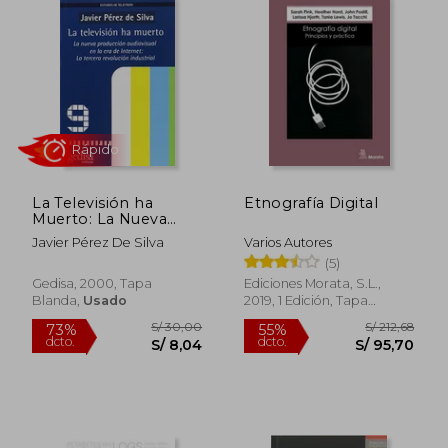
La Televisión ha
Etnografía Digital
Muerto: La Nueva
Producción
Javier Pérez De Silva
Varios Autores
Audiovisual en la era
(5)
Rápido
de Internet: La
Tercera Revolución
Gedisa, 2000, Tapa
Ediciones Morata, S.L.,
Industrial
Blanda,
Usado
2019, 1 Edición, Tapa
Blanda, Nuevo