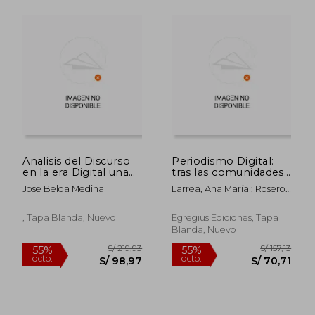
Analisis del Discurso
Periodismo Digital:
en la era Digital una
tras las comunidades
Recopilacion d
sostenibles en el
Jose Belda Medina
Larrea, Ana María ; Rosero
ciberespacio
Vaca, Fabricio ; Jaramillo
Mediavilla, Lorena Guisela
S/ 178,99
S/ 236,
, Tapa Blanda, Nuevo
Egregius Ediciones, Tapa
55%
55%
dcto.
dcto.
Blanda, Nuevo
S/ 80,55
S/ 106,