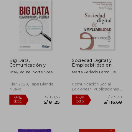
Big Data,
Sociedad Digital y
Comunicación y
Empleabilidad en
Política: De la
Comunicación: 81
Jos&Eacute; Norte Sosa
Marta Perlado Lamo De
Democracia a la
(Periodística)
Espinosa; Nicol&Aacute;S
Cybercracia
Grijalba De La Calle;
Kier, 2020, Tapa Blanda,
Comunicación Social
Hip&Oacute;Lito Vivar
Nuevo
Ediciones Y Publicaciones,
Zurita
2020, 1 Edición, Tapa
Blanda, Nuevo
S/ 255,14
S/ 96,
50%
40%