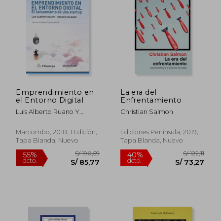
S/ 170,72
S/ 183
40%
55%
dcto.
dcto.
S/ 102,43
S/ 82,
Emprendimiento en
La era del
el Entorno Digital
Enfrentamiento
Luis Alberto Ruano Y
Christian Salmon
Rogelio Velasco
Marcombo, 2018, 1 Edición,
Ediciones Península, 2019,
Tapa Blanda, Nuevo
Tapa Blanda, Nuevo