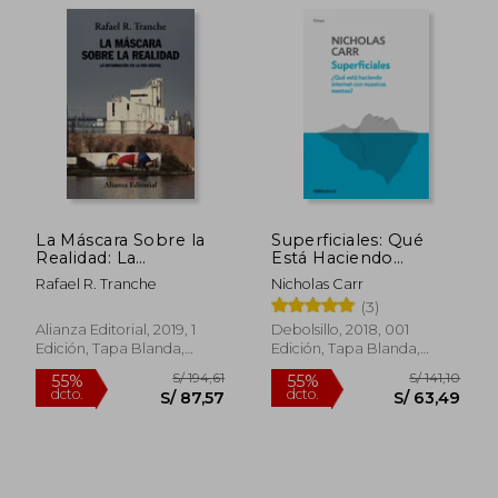
La Máscara Sobre la
Superficiales: Qué
Realidad: La
Está Haciendo
Información en la era
Internet con Nuestras
Rafael R. Tranche
Nicholas Carr
Digital (Alianza
Mentes? (Ensayo ,
(3)
Ensayo)
Actualidad)
Alianza Editorial, 2019, 1
Debolsillo, 2018, 001
Edición, Tapa Blanda,
Edición, Tapa Blanda,
Nuevo
Nuevo
S/ 199,63
S/ 109,
55%
40%
dcto.
dcto.
S/ 89,83
S/ 65,