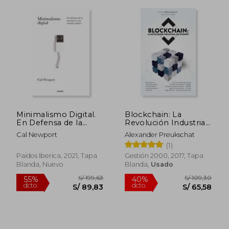
Minimalismo Digital.
Blockchain: La
En Defensa de la
Revolución Industrial
Atencion en un
de Internet
Cal Newport
Alexander Preukschat
Mundo Ruidos o
(1)
Paidos Iberica, 2021, Tapa
Gestión 2000, 2017, Tapa
Blanda, Nuevo
Blanda,
Usado
S/ 170,07
S/ 175
55%
40%
dcto.
dcto.
S/ 76,53
S/ 105,