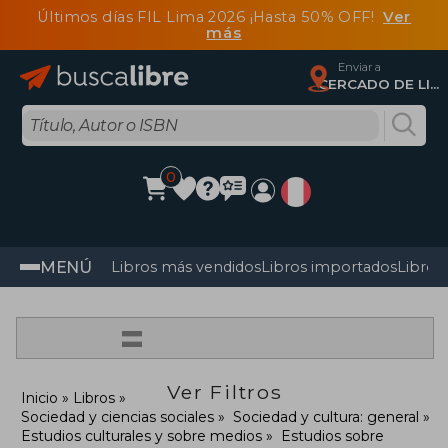
Últimos días FIL Lima 2026 ¡Hasta 50% OFF!
Ver
más
Enviar a
CERCADO DE LIMA, Lima
0
MENÚ
Libros más vendidos
Libros importados
Libros
=
Ver Filtros
Inicio
Libros
Sociedad y ciencias sociales
Sociedad y cultura: general
Estudios culturales y sobre medios
Estudios sobre