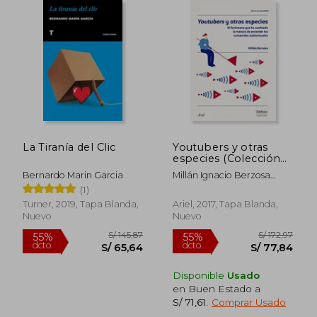
La Tiranía del Clic
Youtubers y otras
especies (Colección
Fundación Telefónica)
Bernardo Marin Garcia
Millán Ignacio Berzosa
Peñaranda
(1)
Turner, 2019, Tapa Blanda,
Ariel, 2017, Tapa Blanda,
Nuevo
Nuevo
Disponible
Usado
en Buen Estado a
S/ 194,61
S/ 141
S/ 71,61
.
Comprar Usado
55%
55%
dcto.
dcto.
S/ 87,57
S/ 63,