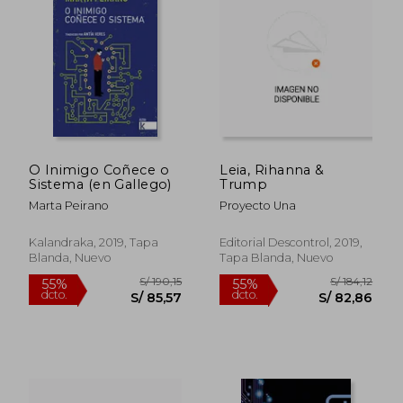
S/ 344,04
S/ 198
40%
55%
dcto.
dcto.
S/ 206,42
S/ 89,
O Inimigo Coñece o
Leia, Rihanna &
Sistema (en Gallego)
Trump
Marta Peirano
Proyecto Una
Kalandraka, 2019, Tapa
Editorial Descontrol, 2019,
Blanda, Nuevo
Tapa Blanda, Nuevo