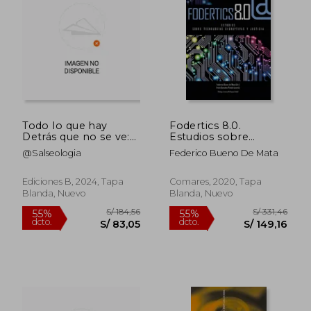
S/ 180,55
S/ 259,
55%
55%
dcto.
dcto.
S/ 81,25
S/ 116,
Todo lo que hay
Fodertics 8.0.
Detrás que no se ve:
Estudios sobre
Un Ensayo Casi Serio
tecnologías
@Salseologia
Federico Bueno De Mata
de lo que Ocultan las
disruptivas y justicia
Redes Sociales
Ediciones B, 2024, Tapa
Comares, 2020, Tapa
Blanda, Nuevo
Blanda, Nuevo