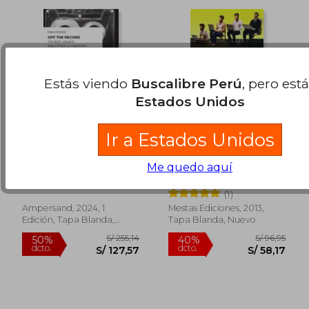
Estás viendo
Buscalibre Perú
, pero est
Estados Unidos
Ir a Estados Unidos
Off the Record -
Cómo ganar dinero
Verdad, Sangre,
en Internet
Me quedo aquí
Algoritmos y
Pablo Mancini
Juan Antonio Guerrero
Negocios
Cañongo
(1)
Ampersand, 2024, 1
Mestas Ediciones, 2013,
Edición, Tapa Blanda,
Tapa Blanda, Nuevo
Nuevo
S/ 152,67
S/ 201,
55%
55%
dcto.
dcto.
S/ 68,70
S/ 90,