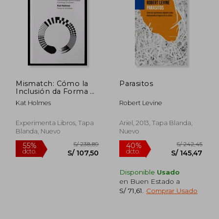
S/ 317,30
S/ 190
55%
55%
dcto.
dcto.
S/ 142,78
S/ 85,
Mismatch: Cómo la
Parasitos
Inclusión da Forma al
Diseño, la Tecnología
Kat Holmes
Robert Levine
y la Sociedad
Experimenta Libros, Tapa
Ariel, 2013, Tapa Blanda,
Blanda, Nuevo
Nuevo
Disponible
Usado
en Buen Estado a
S/ 71,61
.
Comprar Usado