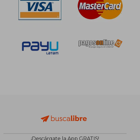
S/ 407,46
S/ 229,
55%
50%
dcto.
dcto.
S/ 183,36
S/ 114,
¡Descárgate la App GRATIS!