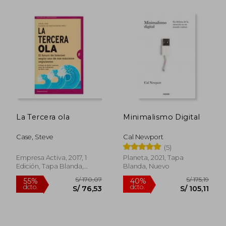
Rápido
La Tercera ola
Minimalismo Digital
Case, Steve
Cal Newport
(5)
S/ 59,00
S/ 193,
20%
52%
Empresa Activa, 2017, 1
Planeta, 2021, Tapa
dcto.
dcto.
S/ 47,20
S/ 92,
Edición, Tapa Blanda,
Blanda, Nuevo
Nuevo