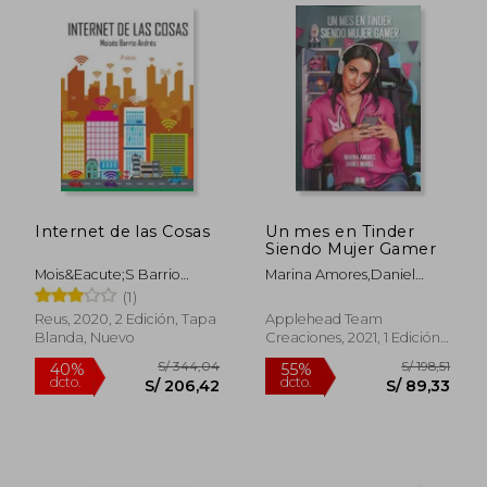
Internet de las Cosas
Un mes en Tinder
Siendo Mujer Gamer
Mois&Eacute;S Barrio
Marina Amores,Daniel
Andr&Eacute;S
Muriel
(1)
Reus, 2020, 2 Edición, Tapa
Applehead Team
Blanda, Nuevo
Creaciones, 2021, 1 Edición,
Tapa Blanda, Nuevo
S/ 219,93
S/ 157
55%
55%
dcto.
dcto.
S/ 98,97
S/ 70,