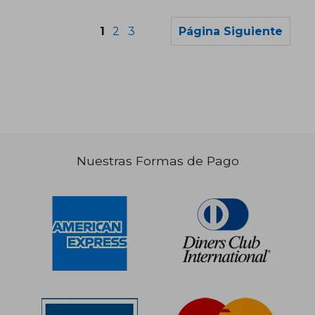
1
2
3
Página Siguiente
S/ 184,56
S/ 331,
55%
55%
dcto.
dcto.
S/ 83,05
S/ 149,
Nuestras Formas de Pago