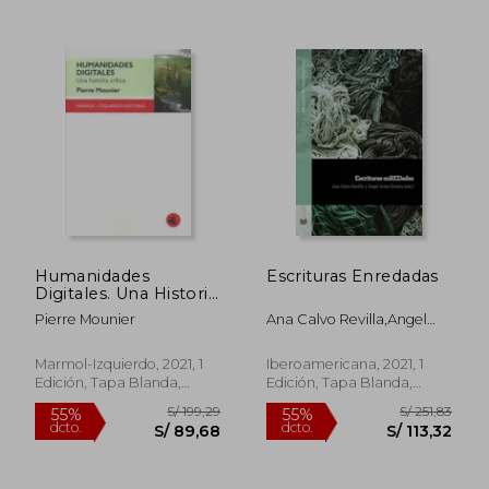
S/ 241,61
S/ 198
50%
55%
dcto.
dcto.
S/ 120,80
S/ 89,
Humanidades
Escrituras Enredadas
Digitales. Una Historia
Crítica
Pierre Mounier
Ana Calvo Revilla,Angel
Arias Urrutia
Marmol-Izquierdo, 2021, 1
Iberoamericana, 2021, 1
Edición, Tapa Blanda,
Edición, Tapa Blanda,
Nuevo
Nuevo