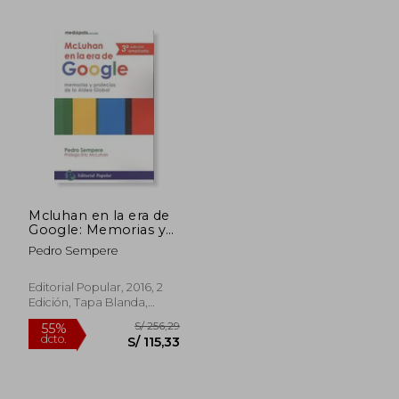
S/ 190,15
S/ 184
55%
55%
dcto.
dcto.
S/ 85,57
S/ 82,
Mcluhan en la era de
Google: Memorias y
Profecías de la Aldea
Pedro Sempere
Global (Mediapolis)
Editorial Popular, 2016, 2
Edición, Tapa Blanda,
Nuevo