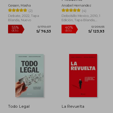
Gessen, Masha
Anabel Hernandez
(2)
(4)
Debate, 2022, Tapa
Debolsillo Mexico, 2010, 1
Blanda, Nuevo
Edición, Tapa Blanda,
Nuevo
S/ 160,41
S/ 174
55%
55%
dcto.
dcto.
S/ 72,19
S/ 78,
Todo Legal
La Revuelta