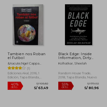
Tambien nos Roban
Black Edge: Inside
el Futbol
Information, Dirty
Money, and the
&Aacute;Ngel Cappa
Kolhatkar, Sheelah
Quest to Bring Down
Polchi; Mar&Iacute;A
(1)
the Most Wanted
Cappa Fern&Aacute;Ndez
man on Wall Street
Ediciones Akal, 2016, 1
Random House Trade,
(en Inglés)
Edición, Tapa Blanda,
2018, Tapa Blanda, Nuevo
Nuevo
S/ 85,44
S/ 145
40%
55%
dcto.
dcto.
S/ 51,26
S/ 65,