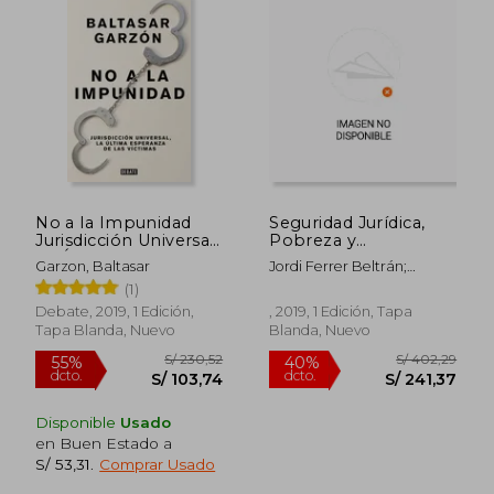
S/ 84,47
S/ 158
40%
55%
dcto.
dcto.
S/ 50,68
S/ 71,
No a la Impunidad
Seguridad Jurídica,
Jurisdicción Universal,
Pobreza y
La Última Esperanza
Corrupción en
Garzon, Baltasar
Jordi Ferrer Beltrán;
de Las Victimas / No
Iberoamérica
Carolina Fernández
(1)
Impunity
Blanco
Debate, 2019, 1 Edición,
, 2019, 1 Edición, Tapa
Tapa Blanda, Nuevo
Blanda, Nuevo
Disponible
Usado
en Buen Estado a
S/ 53,31
.
Comprar Usado