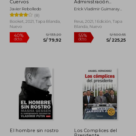
Cuervos
Administración
Pública y Corrupción:
Javier Rebolledo
Erick Vladimir Guimaray
Criterios de
Mori
(8)
Imputación al
Superior Jerárquico
Booket, 2021, Tapa Blanda,
Reus, 2021, 1 Edición, Tapa
Nuevo
Blanda, Nuevo
S/ 213,46
S/ 174
55%
55%
dcto.
dcto.
S/ 96,06
S/ 78,
El hombre sin rostro
Los Complices del
Presidente