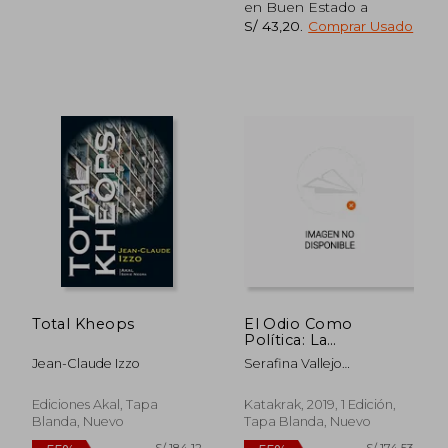
en Buen Estado a
S/ 43,20
.
Comprar Usado
S/ 236,77
S/ 167
55%
55%
dcto.
dcto.
S/ 106,55
S/ 75,
Total Kheops
El Odio Como
Política: La
Reinvención de las
Jean-Claude Izzo
Serafina Vallejo
Derechas en Brasil
N&Aacute;Jera
Ediciones Akal, Tapa
Katakrak, 2019, 1 Edición,
Blanda, Nuevo
Tapa Blanda, Nuevo