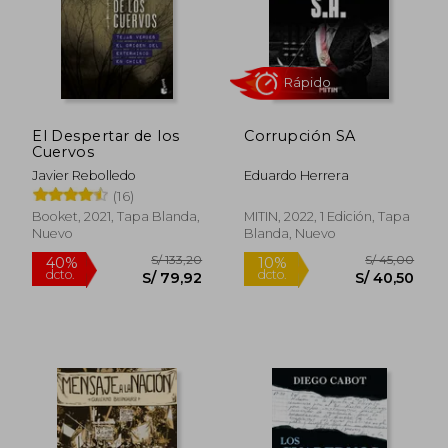
El Despertar de los
Corrupción SA
Cuervos
Javier Rebolledo
Eduardo Herrera
Rápido
(16)
Booket, 2021, Tapa Blanda,
MITIN, 2022, 1 Edición, Tapa
Nuevo
Blanda, Nuevo
S/ 133,20
S/ 45,
40%
10%
dcto.
dcto.
S/ 79,92
S/ 40,