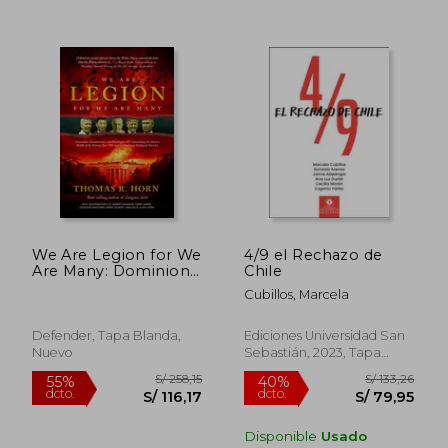
Rápido
S/ 99,90
S/ 175
35%
40%
We Are Legion for We
4/9 el Rechazo de
dcto.
dcto.
S/ 64,94
S/ 105,
Are Many: Dominions,
Chile
Kosmokrators, and
Cubillos, Marcela
Washington, DC:
Unmasking the
Ancient Riddle of the
Defender, Tapa Blanda,
Ediciones Universidad San
Hebrew Year 5785
Nuevo
Sebastián, 2023, Tapa
and the Imminent
Blanda, Nuevo
Des (en Inglés)
Disponible
Usado