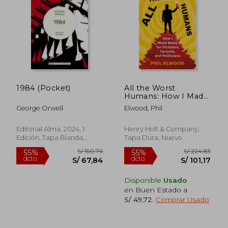
S/ 143,82
S/ 138,
40%
40%
dcto.
dcto.
S/ 86,29
S/ 82,
1984 (Pocket)
All the Worst
Humans: How I Made
News for Dictators,
George Orwell
Elwood, Phil
Tycoons, and
Politicians (en Inglés)
Editorial Alma, 2024, 1
Henry Holt & Company,
Edición, Tapa Blanda,
Tapa Dura, Nuevo
Nuevo
Disponible
Usado
en Buen Estado a
S/ 49,72
.
Comprar Usado