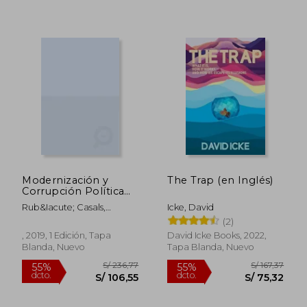
S/ 230,52
S/ 402,
55%
40%
dcto.
dcto.
S/ 103,74
S/ 241,
Modernización y
The Trap (en Inglés)
Corrupción Política
en la Europa
Rub&Iacute; Casals,
Icke, David
Contemporánea:
Gemma;
(2)
Ayer 115
Fr&Eacute;D&Eacute;Ric
, 2019, 1 Edición, Tapa
David Icke Books, 2022,
Monier
Blanda, Nuevo
Tapa Blanda, Nuevo