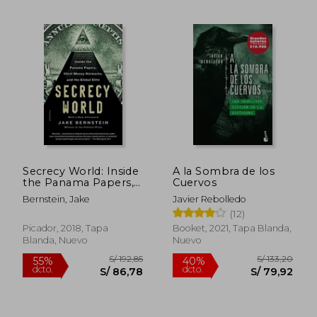
S/ 150,76
S/ 224,
55%
55%
Secrecy World: Inside
A la Sombra de los
dcto.
dcto.
S/ 67,84
S/ 101,
the Panama Papers,
Cuervos
Illicit Money
Bernstein, Jake
Javier Rebolledo
Networks, and the
(12)
Global Elite (en
Inglés)
Picador, 2018, Tapa
Booket, 2021, Tapa Blanda,
Blanda, Nuevo
Nuevo