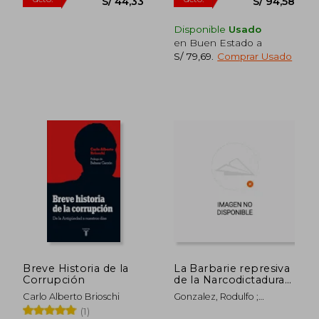
55%
55%
dcto.
dcto.
S/ 82,86
S/ 78,
Disponible
Usado
en Buen Estado a
S/ 79,69
.
Comprar Usado
Breve Historia de la
La Barbarie represiva
Corrupción
de la Narcodictadura
de Nicolás Maduro:
Carlo Alberto Brioschi
Gonzalez, Rodulfo ;
Tomo II
Strocchia, Katiusca ;
(1)