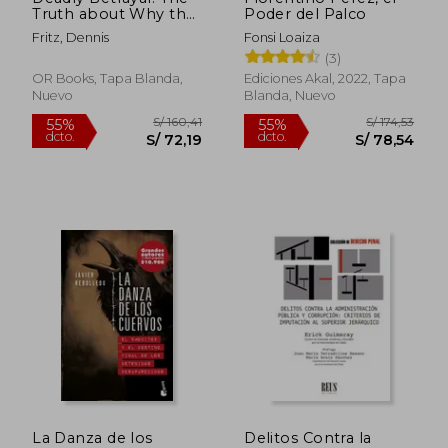
Truth about Why the
Poder del Palco
United States Invaded
Fritz, Dennis
Fonsi Loaiza
Iraq (en Inglés)
(3)
OR Books, Tapa Blanda,
Ediciones Akal, 2022, Tapa
S/ 73,88
S/ 157
40%
40%
Nuevo
Blanda, Nuevo
dcto.
dcto.
S/ 44,33
S/ 94,
La Danza de los
Delitos Contra la