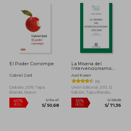
El Poder Corrompe
La Miseria del
Intervencionismo:
1929-2008 (Biblioteca
Gabriel Zaid
Axel Kaiser
de la Libertad
(8)
Formato Menor)
Debate, 2019, Tapa
Unión Editorial, 2013, 12
Blanda, Nuevo
Edición, Tapa Blanda,
Nuevo
S/ 105,82
S/ 179
40%
55%