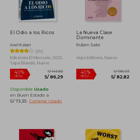
S/ 185,80
S/ 59,
55%
25%
dcto.
dcto.
S/ 83,61
S/ 44,
El Odio a los Ricos
La Nueva Clase
Dominante
Axel Kaiser
Ruben Juste
(39)
Ediciones El Mercurio, 2023,
Arpa Editores, Nuevo
Tapa Blanda, Nuevo
Disponible
Usado
en Buen Estado a
S/ 73,35
.
Comprar Usado