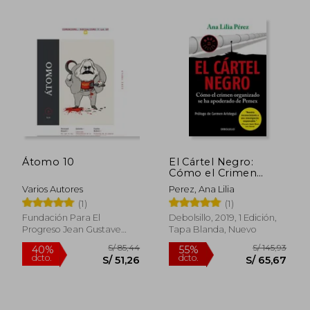
Átomo 10
El Cártel Negro:
Cómo el Crimen
Organizado Se Ha
Varios Autores
Perez, Ana Lilia
Apoderado de Pemex
(1)
(1)
Fundación Para El
Debolsillo, 2019, 1 Edición,
Progreso Jean Gustave
Tapa Blanda, Nuevo
Courcelle-Seneuil, 2024,
S/ 192,85
S/ 133,
55%
40%
Tapa Blanda, Nuevo
dcto.
dcto.
S/ 86,78
S/ 79,