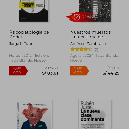
S/ 85,30
S/ 161
55%
55%
dcto.
dcto.
S/ 38,39
S/ 72,
Psicopatologia del
Nuestros muertos.
Poder
Una historia de
violencia y represión
Jorge L. Tizon
Américo Zambrano
(2)
Herder, 2015, 1 Edición,
Aguilar, 2024, Tapa Blanda,
Tapa Blanda, Nuevo
Nuevo
Rápido