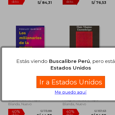
Estás viendo
Buscalibre Perú
, pero est
Estados Unidos
Los Millonarios de la
Perspectivas de
Ir a Estados Unidos
Guerra: El Expediente
Guerra Civil
Inédito de García
Peniley Ramirez
Hans Magnus
Luna y sus Socios
Me quedo aquí
Enzensberger
(1)
Grijalbo, 2079, Tapa
Anagrama, 1994, Tapa
Blanda, Nuevo
Blanda, Nuevo
S/ 184,12
S/ 174