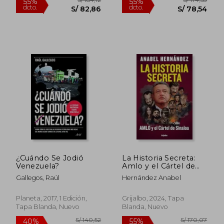
¿Cuándo Se Jodió
La Historia Secreta:
S/ 258,15
S/ 133
55%
40%
Venezuela?
Amlo y el Cártel de
dcto.
dcto.
S/ 116,17
S/ 79,
Sinaloa de Anabel
Gallegos, Raúl
Hernández Anabel
Hernández(Grijalbo)
Planeta, 2017, 1 Edición,
Grijalbo, 2024, Tapa
Tapa Blanda, Nuevo
Blanda, Nuevo