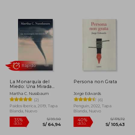
S/ 156,07
S/ 91
55%
40%
dcto.
dcto.
S/ 70,23
S/ 54,
La Monarquía del
Persona non Grata
Miedo: Una Mirada
Filosófica a la Crisis
Martha C. Nussbaum
Jorge Edwards
Política Actual
(2)
(6)
Paidos Iberica, 2019, Tapa
Penguin, 2022, Tapa
Blanda, Nuevo
Blanda, Nuevo