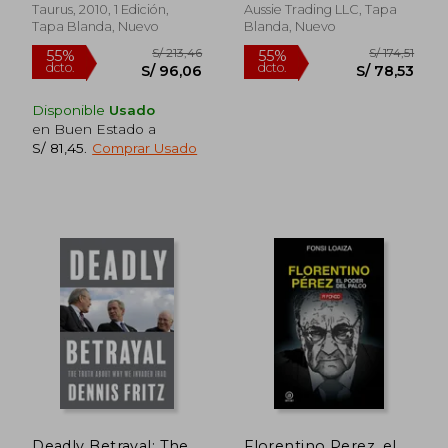
Magallanes, Valeria
Taurus, 2010, 1 Edición,
Aussie Trading LLC, Tapa
Tapa Blanda, Nuevo
Blanda, Nuevo
S/ 140,52
S/ 170,
40%
55%
dcto.
dcto.
S/ 84,31
S/ 76,
Disponible
Usado
en Buen Estado a
S/ 81,45
.
Comprar Usado
Deadly Betrayal: The
Florentino Perez, el