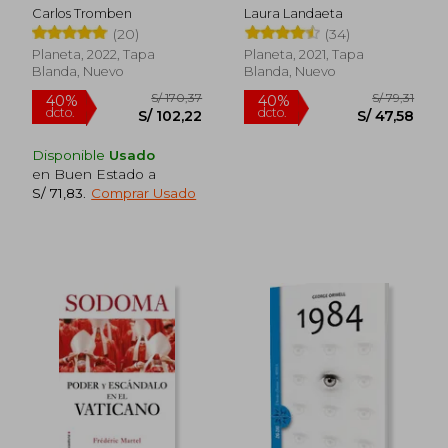
Carlos Tromben
Laura Landaeta
(20)
(34)
Planeta, 2022, Tapa
Planeta, 2021, Tapa
Blanda, Nuevo
Blanda, Nuevo
Disponible
Usado
en Buen Estado a
S/ 71,83
.
Comprar Usado
S/ 133,20
S/ 500,
40%
55%
dcto.
dcto.
S/ 79,92
S/ 225,