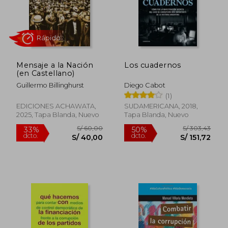
Mensaje a la Nación
Los cuadernos
(en Castellano)
Guillermo Billinghurst
Diego Cabot
(1)
EDICIONES ACHAWATA,
SUDAMERICANA, 2018,
2025, Tapa Blanda, Nuevo
Tapa Blanda, Nuevo
Rápido
S/ 60,00
S/ 303,
33%
50%
dcto.
dcto.