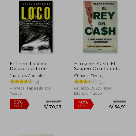
dcto.
dcto.
S/ 63,49
S/ 80,
El Loco: La Vida
El rey del Cash: El
Desconocida de
Saqueo Oculto del
Javier Milei Y Su
Presidente y su
Juan Luis González
Chávez, Elena ;
Irrupción En La
Equipo Cercano / the
Hernández, Anabel
(2)
(25)
Política Argentina /
King of Cash (Spanish
The Madman: The
Edition) [Soft Cover ]
Planeta, Tapa Blanda,
Grijalbo, 2022, Tapa
Unknown Life of
Nuevo
Blanda, Nuevo
Javier Milei: La Vida
Desconoci