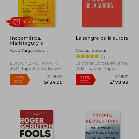
S/ 153,86
S/ 248,
55%
55%
dcto.
dcto.
S/ 69,24
S/ 111,
Indoamérica.
La sangre de la aurora
Mariátegui y el
socialismo peruano
Coca Vargas, César
Claudia Salazar
(director)
(1)
EDICIONES ACHAWATA,
Ediciones Libros Del Cardo,
2024, Tapa Blanda, Nuevo
2019, 1 Edición, Tapa
Blanda, Nuevo
Rápido