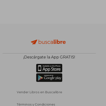
S/ 195,67
S/ 140
55%
55%
dcto.
dcto.
S/ 88,05
S/ 63,
¡Descárgate la App GRATIS!
Vender Libros en Buscalibre
Términos y Condiciones