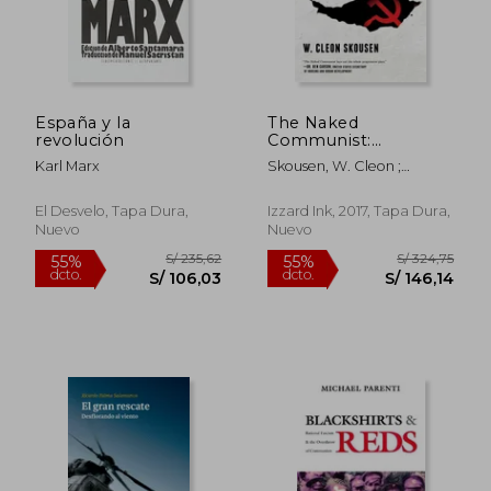
España y la
The Naked
revolución
Communist:
S/ 158,92
S/ 235,
55%
55%
Exposing
dcto.
dcto.
S/ 71,51
S/ 106,
Karl Marx
Skousen, W. Cleon ;
Communism and
Skousen, Paul B. ;
Restoring Freedom
McConnehey, Tim
(en Inglés)
El Desvelo, Tapa Dura,
Izzard Ink, 2017, Tapa Dura,
Nuevo
Nuevo
Rápido