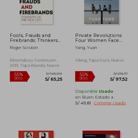
Fools, Frauds and
Private Revolutions:
S/ 48,00
S/ 118
29%
40%
Firebrands: Thinkers
Four Women Face
dcto.
dcto.
S/ 34,00
S/ 70,
of the new Left (en
China's New Social
Roger Scruton
Yang, Yuan
Inglés)
Order (en Inglés)
Bloomsbury Continuum,
Viking, Tapa Dura, Nuevo
2019, Tapa Blanda, Nuevo
Disponible
Usado
en Buen Estado a
S/ 49,81
.
Comprar Usado