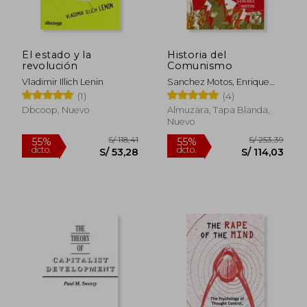
El estado y la
Historia del
revolución
Comunismo
Vladimir Illich Lenin
Sanchez Motos, Enrique
Miguel
(1)
(4)
Dbcoop, Nuevo
Almuzara, Tapa Blanda,
Nuevo
S/ 187,10
S/ 268,
40%
40%
dcto.
dcto.
S/ 112,26
S/ 161,