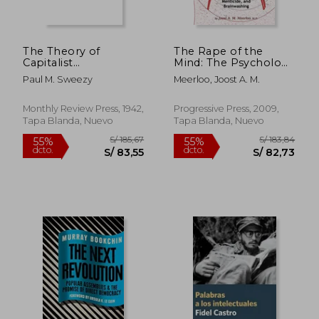
The Theory of
The Rape of the
Capitalist
Mind: The Psychology
Development:
of Thought Control,
Paul M. Sweezy
Meerloo, Joost A. M.
Principles of Marxian
Menticide, and
Political Economy
Brainwashing (en
(en Inglés)
Inglés)
Monthly Review Press, 1942,
Progressive Press, 2009,
Tapa Blanda, Nuevo
Tapa Blanda, Nuevo
S/ 77,53
S/ 126
40%
40%
dcto.
dcto.
S/ 46,52
S/ 75,