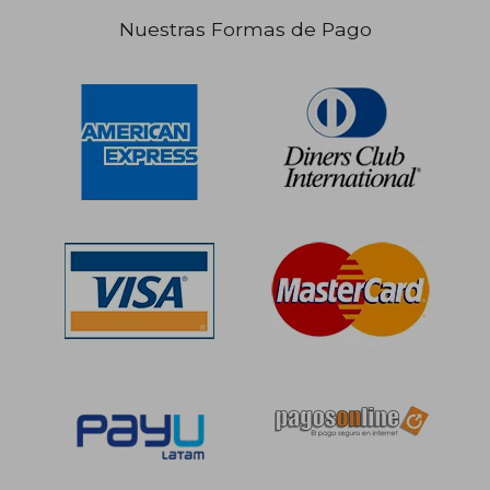
Nuestras Formas de Pago
S/ 155,89
S/ 151
55%
55%
dcto.
dcto.
S/ 70,15
S/ 68,