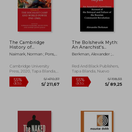
The Cambridge
The Bolshevik Myth:
History of
An Anarchist's
Communism: Volume
Eyewitness Account
Naimark, Norman ; Pons,
Berkman, Alexander ;
2 (en Inglés)
of the Betrayal and
Silvio ; Quinn-Judge,
Flank, Lenny
Failure of the Russian
Sophie
Communist
Cambridge University
Red And Black Publishers,
Revolution (en
Press, 2020, Tapa Blanda,
Tapa Blanda, Nuevo
Inglés)
Nuevo