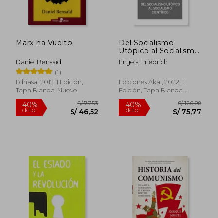
Marx ha Vuelto
Del Socialismo
Utópico al Socialismo
Científico: 356 (Básica
Daniel Bensaïd
Engels, Friedrich
de Bolsillo)
(1)
Edhasa, 2012, 1 Edición,
Ediciones Akal, 2022, 1
Tapa Blanda, Nuevo
Edición, Tapa Blanda,
Nuevo
S/ 163,33
S/ 145
55%
55%
dcto.
dcto.
S/ 73,50
S/ 65,