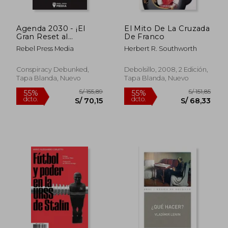
Agenda 2030 - ¡El
El Mito De La Cruzada
Gran Reset al
De Franco
Descubierto!:
Rebel Press Media
Herbert R. Southworth
¿Nuestra Libertad en
Peligro? NWO & WEF
Planea para 2022-
Conspiracy Debunked,
Debolsillo, 2008, 2 Edición,
2023 Hiperinflación -
Tapa Blanda, Nuevo
Tapa Blanda, Nuevo
Escasez de Alimentos
- Es
S/ 185,67
S/ 183,
55%
55%
dcto.
dcto.
S/ 83,55
S/ 82,