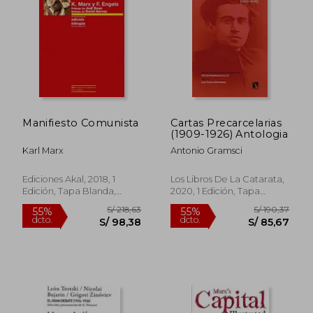
Manifiesto Comunista
Cartas Precarcelarias
(1909-1926) Antologia
Karl Marx
Antonio Gramsci
Ediciones Akal, 2018, 1
Los Libros De La Catarata,
Edición, Tapa Blanda,
2020, 1 Edición, Tapa
Nuevo
Blanda, Nuevo
S/ 235,50
S/ 242,
55%
55%
dcto.
dcto.
S/ 105,98
S/ 108,