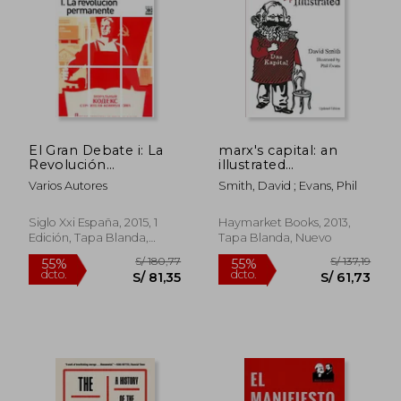
El Gran Debate i: La
marx's capital: an
Revolución
illustrated
Permanente (Siglo
introduction (en
Varios Autores
Smith, David ; Evans, Phil
xxi de España
Inglés)
General)
Siglo Xxi España, 2015, 1
Haymarket Books, 2013,
Edición, Tapa Blanda,
Tapa Blanda, Nuevo
Nuevo
S/ 218,63
S/ 190,
55%
55%
dcto.
dcto.
S/ 98,38
S/ 85,