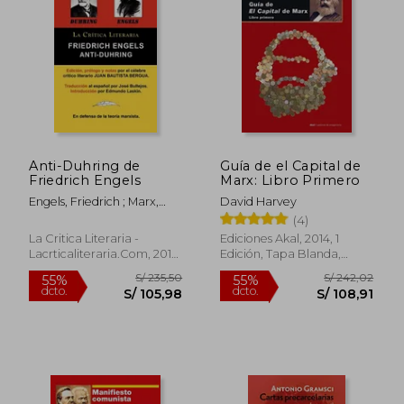
S/ 145,00
S/ 216
55%
55%
dcto.
dcto.
Anti-Duhring de
Guía de el Capital de
S/ 65,25
S/ 97,
Friedrich Engels
Marx: Libro Primero
Engels, Friedrich ; Marx,
David Harvey
Karl ; Bergua, Juan
(4)
Bautista
La Critica Literaria -
Ediciones Akal, 2014, 1
Lacrticaliteraria.com, 2012,
Edición, Tapa Blanda,
Tapa Blanda, Nuevo
Nuevo