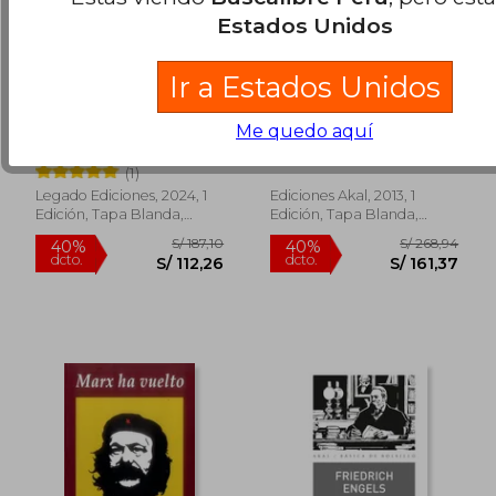
Estados Unidos
Ir a Estados Unidos
El Libro Negro del
Antologia
Indigenismo
Me quedo aquí
Cristian Rodrigo Iturralde
Antonio Gramsci
(1)
Legado Ediciones, 2024, 1
Ediciones Akal, 2013, 1
Edición, Tapa Blanda,
Edición, Tapa Blanda,
Nuevo
Nuevo
S/ 235,62
S/ 324,
55%
55%
dcto.
dcto.
S/ 106,03
S/ 146,