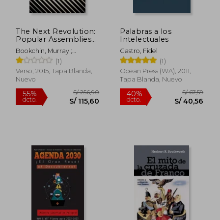
The Next Revolution:
Palabras a los
Popular Assemblies
Intelectuales
and the Promise of
Bookchin, Murray ;
Castro, Fidel
Direct Democracy (en
Bookchin, Debbie ; Taylor,
(1)
(1)
Inglés)
Blair
Verso, 2015, Tapa Blanda,
Ocean Press (WA), 2011,
Nuevo
Tapa Blanda, Nuevo
S/ 118,41
S/ 253,
55%
55%
dcto.
dcto.
S/ 53,28
S/ 114,