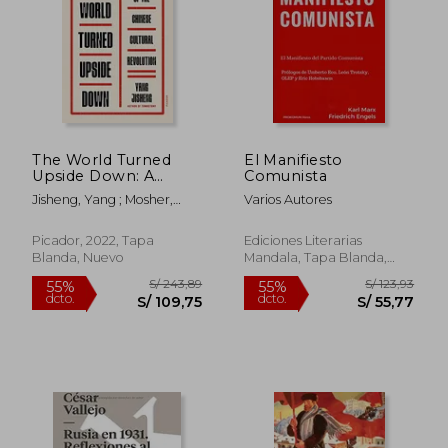
The World Turned
El Manifiesto
Upside Down: A
Comunista
History of the
Jisheng, Yang ; Mosher,
Varios Autores
Chinese Cultural
Stacy ; Jian, Guo
Revolution (en
Inglés)
Picador, 2022, Tapa
Ediciones Literarias
Blanda, Nuevo
Mandala, Tapa Blanda,
Nuevo
S/ 180,77
S/ 137
55%
55%
dcto.
dcto.
S/ 81,35
S/ 61,