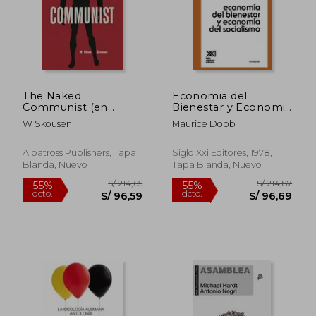
S/ 159,80
S/ 188,
55%
40%
dcto.
dcto.
S/ 71,91
S/ 113,
The Naked
Economia del
Communist (en
Bienestar y Economia
Inglés)
del Socialismo
W Skousen
Maurice Dobb
Albatross Publishers, Tapa
Siglo Xxi Editores, 1978,
Blanda, Nuevo
Tapa Blanda, Nuevo