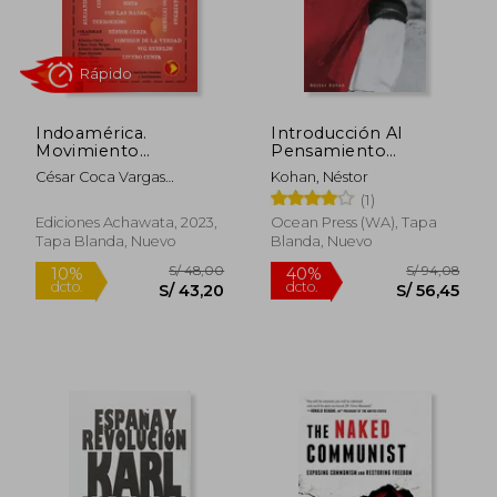
S/ 214,65
S/ 214,
55%
55%
dcto.
dcto.
S/ 96,59
S/ 96,
Indoamérica.
Introducción Al
Movimiento
Pensamiento
Revolucionario Tupac
Socialista
César Coca Vargas
Kohan, Néstor
Amaru (MRTA)
(director)
(1)
Ediciones Achawata, 2023,
Ocean Press (WA), Tapa
Tapa Blanda, Nuevo
Blanda, Nuevo