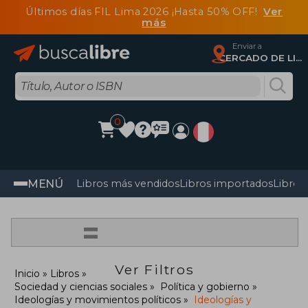
Últimos días FIL Lima 2026 ¡Hasta 50% OFF!
Ver
más
Enviar a
CERCADO DE LIMA, Lima
0
MENÚ
Libros más vendidos
Libros importados
Libros
=
Ver Filtros
Inicio
Libros
Sociedad y ciencias sociales
Política y gobierno
Ideologías y movimientos políticos
Ideologías y