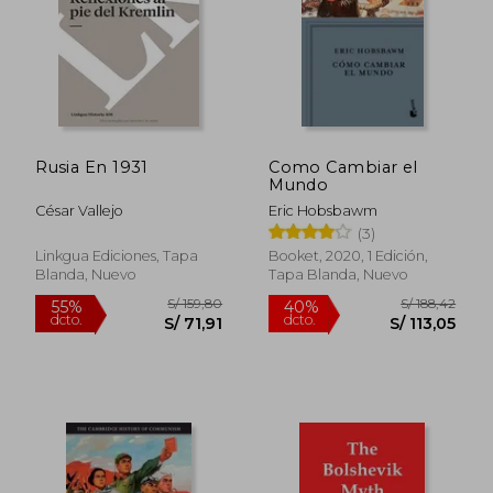
Rusia En 1931
Como Cambiar el
Mundo
César Vallejo
Eric Hobsbawm
(3)
Linkgua Ediciones, Tapa
Booket, 2020, 1 Edición,
Blanda, Nuevo
Tapa Blanda, Nuevo
S/ 243,89
S/ 123
55%
55%
dcto.
dcto.
S/ 109,75
S/ 55,