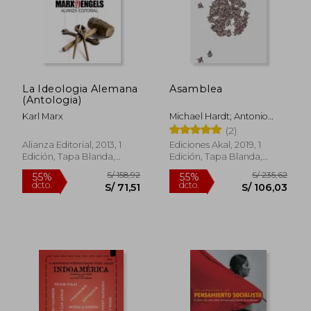
S/ 470,37
S/ 198
55%
55%
dcto.
dcto.
S/ 211,67
S/ 89,
La Ideologia Alemana
Asamblea
(Antologia)
Karl Marx
Michael Hardt; Antonio
Negri
(2)
Alianza Editorial, 2013, 1
Ediciones Akal, 2019, 1
Edición, Tapa Blanda,
Edición, Tapa Blanda,
Nuevo
Nuevo