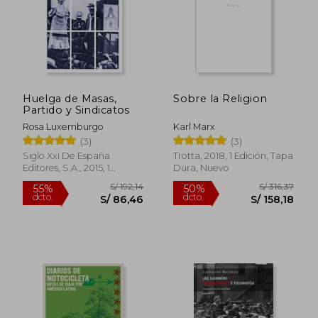
S/ 59,00
S/ 164,
10%
55%
dcto.
dcto.
S/ 53,10
S/ 74,
Huelga de Masas,
Sobre la Religion
Partido y Sindicatos
Rosa Luxemburgo
Karl Marx
(3)
(3)
Siglo Xxi De España
Trotta, 2018, 1 Edición, Tapa
Editores, S.A., 2015, 1
Dura, Nuevo
Edición, Tapa Blanda,
Nuevo