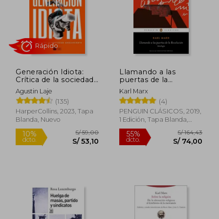
Generación Idiota:
Llamando a las
Crítica de la sociedad
puertas de la
adolescente
revolución
Agustin Laje
Karl Marx
(135)
(4)
HarperCollins, 2023, Tapa
PENGUIN CLÁSICOS, 2019,
Blanda, Nuevo
1 Edición, Tapa Blanda,
Rápido
Nuevo