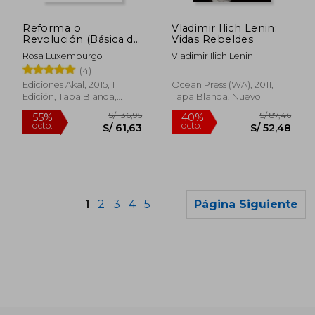
S/ 256,90
S/ 67
55%
40%
dcto.
dcto.
S/ 115,60
S/ 40,
Reforma o
Vladimir Ilich Lenin:
Revolución (Básica de
Vidas Rebeldes
Bolsillo  Serie Clásicos
Rosa Luxemburgo
Vladimir Ilich Lenin
del Pensamiento
(4)
Político)
Ediciones Akal, 2015, 1
Ocean Press (WA), 2011,
Edición, Tapa Blanda,
Tapa Blanda, Nuevo
Nuevo
1
2
3
4
5
Página Siguiente