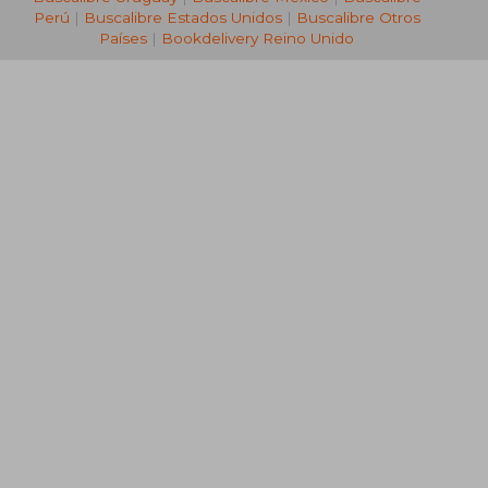
Perú
|
Buscalibre Estados Unidos
|
Buscalibre Otros
Países
|
Bookdelivery Reino Unido