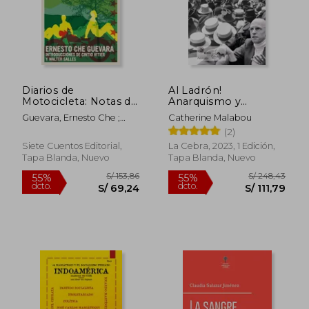
S/ 192,14
S/ 316
55%
50%
dcto.
dcto.
S/ 86,46
S/ 158,
Diarios de
Al Ladrón!
Motocicleta: Notas de
Anarquismo y
Viaje Por América
Filosofía
Guevara, Ernesto Che ;
Catherine Malabou
Latina
Salles, Walter ; Vitier, Cintio
(2)
Siete Cuentos Editorial,
La Cebra, 2023, 1 Edición,
Tapa Blanda, Nuevo
Tapa Blanda, Nuevo