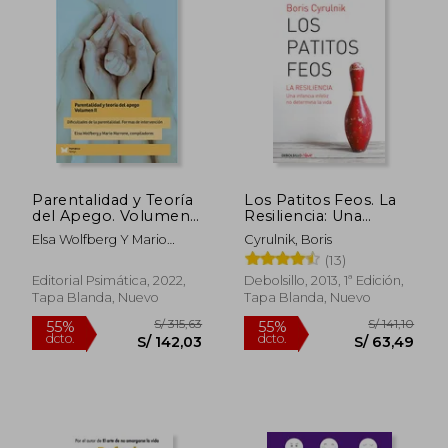
Parentalidad y Teoría
Los Patitos Feos. La
del Apego. Volumen
Resiliencia: Una
ii. Dificultades de la
Infancia Infeliz No
Elsa Wolfberg Y Mario
Cyrulnik, Boris
Parentalidad. Formas
Determina La Vida /
Marrone
(13)
de Intervención
Ug Ly Ducklings
Editorial Psimática, 2022,
Debolsillo, 2013, 1ª Edición,
Tapa Blanda, Nuevo
Tapa Blanda, Nuevo