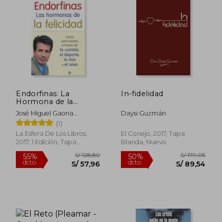
S/ 172,64
S/ 130,
55%
40%
dcto.
dcto.
S/ 77,69
S/ 78,
Endorfinas: La
In-fidelidad
Hormona de la
Felicidad: Cómo
José Miguel Gaona
Daysi Guzmán
Estimularlas a Través
Cartolano
(1)
de la Comida, el
Deporte, la Risa o el
La Esfera De Los Libros,
El Conejo, 2017, Tapa
Sexo
2017, 1 Edición, Tapa
Blanda, Nuevo
Blanda, Nuevo