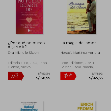
S/ 276,48
S/ 189
55%
55%
dcto.
dcto.
S/ 124,41
S/ 85,
¿Por qué no puedo
La magia del amor
dejarte ir?
Dra. Michelle Skeen
Horacio Martínez Herrera
Editorial Sirio, 2024, Tapa
Ecoe Ediciones, 2013, 1
Blanda, Nuevo
Edición, Tapa Blanda,
Nuevo