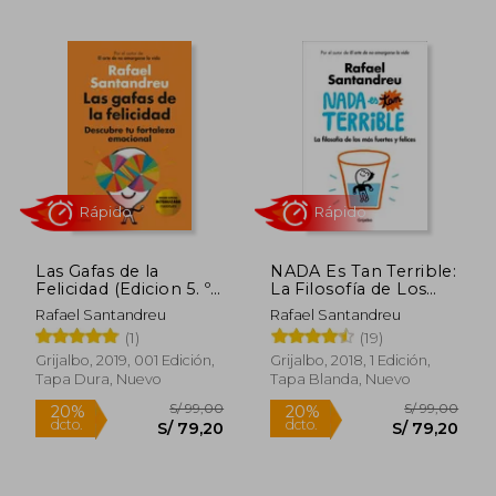
S/ 259,30
S/ 179
55%
55%
Las Gafas de la
NADA Es Tan Terrible:
dcto.
dcto.
S/ 116,68
S/ 80,
Felicidad (Edicion 5. º
La Filosofía de Los
Aniversario)
Más Fuertes Y Felices
Rafael Santandreu
Rafael Santandreu
/ It's Not So Terrible
(1)
(19)
Grijalbo, 2019, 001 Edición,
Grijalbo, 2018, 1 Edición,
Tapa Dura, Nuevo
Tapa Blanda, Nuevo