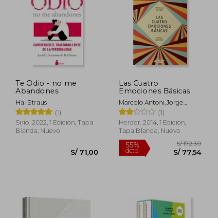
S/ 147,87
S/ 192,
55%
55%
dcto.
dcto.
S/ 66,54
S/ 86,
Te Odio - no me
Las Cuatro
Abandones
Emociones Básicas
Hal Straus
Marcelo Antoni,Jorge
Zentner,
(1)
(1)
Sirio, 2022, 1 Edición, Tapa
Herder, 2014, 1 Edición,
Blanda, Nuevo
Tapa Blanda, Nuevo