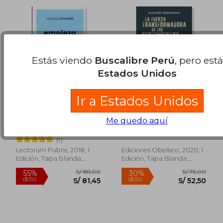
Estás viendo
Buscalibre Perú
, pero est
Estados Unidos
Ir a Estados Unidos
Empieza por los
La Fuerza
Zapatos
Transformadora de
Me quedo aquí
los Sentimientos
Amoretti, Andrea
Anselm Grün
Negativos - Anselm
(1)
GrüN; Bernd
Deininger - Libro
Lectorum Pubns, 2018, 1
Ediciones Obelisco, 2020, 1
Físico
Edición, Tapa Blanda,
Edición, Tapa Blanda,
Nuevo
Nuevo
S/ 264,65
S/ 181,
55%
55%
dcto.
dcto.
S/ 119,09
S/ 81,