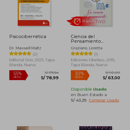
Psicocibernética
Ciencia del
Pensamiento
Positivo, la
Dr. Maxwell Maltz
Graziano, Loretta
Rápido
(2)
(1)
Editorial Sirio, 2025, Tapa
Ediciones Obelisco, 2019,
Blanda, Nuevo
Tapa Blanda, Nuevo
Disponible
Usado
en Buen Estado a
S/ 43,29
.
Comprar Usado
S/ 175,54
S/ 90,
55%
30%
dcto.
dcto.
S/ 78,99
S/ 63,