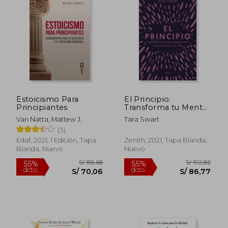
Estoicismo Para
El Principio:
Principiantes
Transforma tu Mente
Para Atraer Cosas
Van Natta, Mattew J.
Tara Swart
Buenas a tu Vida
(3)
Edaf, 2021, 1 Edición, Tapa
Zenith, 2021, Tapa Blanda,
Blanda, Nuevo
Nuevo