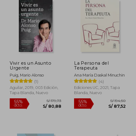
Vivir es un Asunto
La Persona del
Urgente
Terapeuta
Puig, Mario Alonso
Ana María Daskal Minuchin
(1)
(4)
Aguilar, 2019, 003 Edición,
Ediciones UC, 2021, Tapa
Tapa Blanda, Nuevo
Blanda, Nuevo
S/ 174,90
S/ 160
55%
55%
dcto.
dcto.
S/ 78,71
S/ 72,