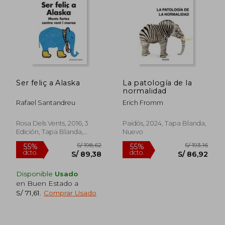
S/ 128,80
S/ 179,
55%
50%
Ser feliç a Alaska
La patología de la
dcto.
dcto.
S/ 57,96
S/ 89,
normalidad
Rafael Santandreu
Erich Fromm
Rosa Dels Vents, 2016, 3
Paidós, 2024, Tapa Blanda,
Edición, Tapa Blanda,
Nuevo
Nuevo
Disponible
Usado
en Buen Estado a
S/ 71,61
.
Comprar Usado