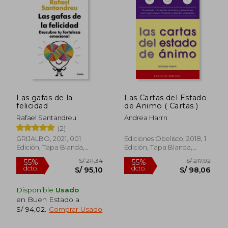
S/ 179,73
S/ 194,
55%
55%
dcto.
dcto.
S/ 80,88
S/ 87,
Las gafas de la
Las Cartas del Estado
felicidad
de Animo ( Cartas )
Rafael Santandreu
Andrea Harrn
(2)
GRIJALBO, 2021, 001
Ediciones Obelisco, 2018, 1
Edición, Tapa Blanda,
Edición, Tapa Blanda,
Nuevo
Nuevo
Disponible
Usado
en Buen Estado a
S/ 94,02
.
Comprar Usado