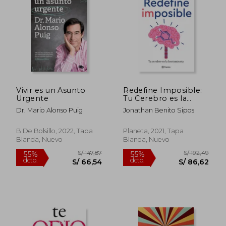
S/ 158,25
S/ 179
55%
55%
dcto.
dcto.
S/ 71,21
S/ 80,
Vivir es un Asunto
Redefine Imposible:
Urgente
Tu Cerebro es la
Herramienta (no
Dr. Mario Alonso Puig
Jonathan Benito Sipos
Ficción)
B De Bolsillo, 2022, Tapa
Planeta, 2021, Tapa
Blanda, Nuevo
Blanda, Nuevo