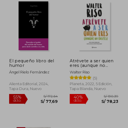
El pequeño libro del
Atrévete a ser quien
humor
eres (aunque no
gustes)
Ángel Rielo Fernández
Walter Riso
(5)
Alienta Editorial, 2024,
Planeta, 2022, 5 Edición,
Tapa Dura, Nuevo
Tapa Blanda, Nuevo
S/ 199,63
S/ 219
55%
55%
dcto.
dcto.
S/ 89,83
S/ 98,