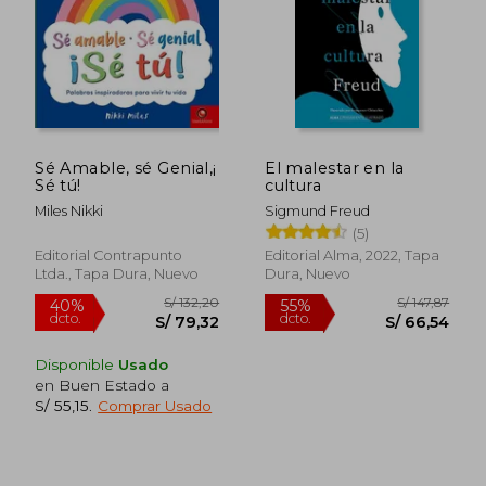
Rápido
Rápido
Sé Amable, sé Genial,¡
El malestar en la
Sé tú!
cultura
Miles Nikki
Sigmund Freud
(5)
S/ 69,90
S/ 99,
10%
20%
dcto.
dcto.
Editorial Contrapunto
Editorial Alma, 2022, Tapa
S/ 62,91
S/ 79,
Ltda., Tapa Dura, Nuevo
Dura, Nuevo
Disponible
Usado
en Buen Estado a
S/ 55,15
.
Comprar Usado