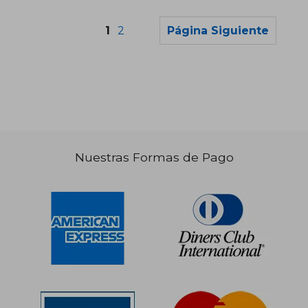
1
2
Página Siguiente
S/ 312,50
S/ 208,
55%
55%
dcto.
dcto.
S/ 140,63
S/ 93,
Nuestras Formas de Pago