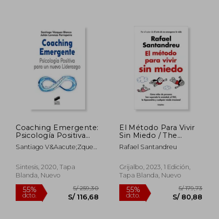
S/ 315,63
S/ 141
55%
55%
dcto.
dcto.
S/ 142,03
S/ 63,
Coaching Emergente:
El Método Para Vivir
Psicología Positiva
Sin Miedo / The
Para un Nuevo
Method to Live
Santiago V&Aacute;Zquez
Rafael Santandreu
Liderazgo
Fearlessly
Blanco; Juli&Aacute;N
Lorenzo Farrapeira
Sintesis, 2020, Tapa
Grijalbo, 2023, 1 Edición,
Blanda, Nuevo
Tapa Blanda, Nuevo