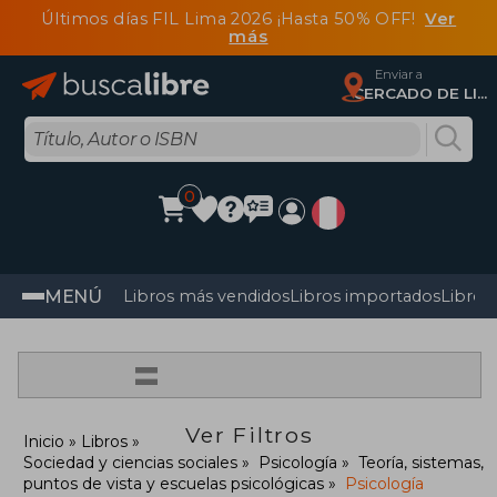
Últimos días FIL Lima 2026 ¡Hasta 50% OFF!
Ver
más
Enviar a
CERCADO DE LIMA, Lima
0
MENÚ
Libros más vendidos
Libros importados
Libros
=
Ver Filtros
Inicio
Libros
Sociedad y ciencias sociales
Psicología
Teoría, sistemas,
puntos de vista y escuelas psicológicas
Psicología