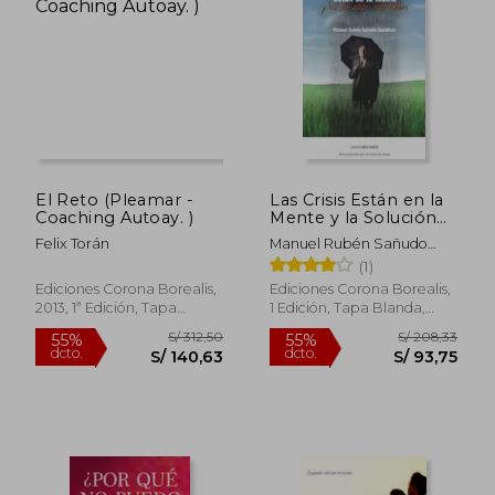
S/ 274,25
S/ 165
55%
55%
dcto.
dcto.
S/ 123,41
S/ 74,
El Reto (Pleamar -
Las Crisis Están en la
Coaching Autoay. )
Mente y la Solución
También
Felix Torán
Manuel Rubén Sañudo
Gastélum
(1)
Ediciones Corona Borealis,
Ediciones Corona Borealis,
2013, 1ª Edición, Tapa
1 Edición, Tapa Blanda,
Blanda,
Usado
Usado