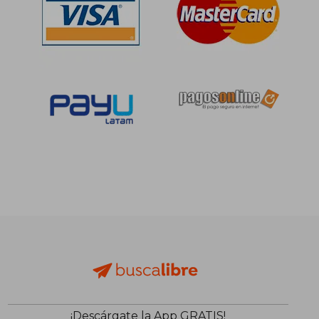
S/ 152,34
S/ 75,
55%
40%
dcto.
dcto.
S/ 68,55
S/ 45,
¡Descárgate la App GRATIS!