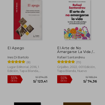
El Apego
El Arte de No
Amargarse La Vida /
Rápido
The Art of Not Be
Ines Di Bartolo
Rafael Santandreu
Resentful
(8)
(19)
Lugar Editorial, 2016, 1
Grijalbo, 2022, 001 Edición,
Edición, Tapa Blanda,
Tapa Blanda, Nuevo
Nuevo
S/ 181,00
S/ 75,
55%
30%