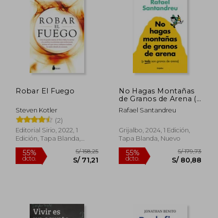
S/ 155,68
S/ 192
55%
55%
dcto.
dcto.
S/ 70,06
S/ 86,
Robar El Fuego
No Hagas Montañas
de Granos de Arena (Y
Todo Son Granos de
Steven Kotler
Rafael Santandreu
Arena) / Don't Make a
(2)
Mountain Out of a
Molehill (and
Editorial Sirio, 2022, 1
Grijalbo, 2024, 1 Edición,
Everything Is a
Edición, Tapa Blanda,
Tapa Blanda, Nuevo
Molehill)
Nuevo