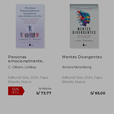
Personas
Mentes Divergentes
emocionalmente
inmaduras: cómo
S/ 132,20
S/ 147
40%
55%
C. Gibson, Lindsay
Jenara Nerenberg
desligarse de ellas
dcto.
dcto.
S/ 79,32
S/ 66,
Editorial Sirio, 2024, Tapa
Editorial Sirio, 2024, Tapa
Blanda, Nuevo
Blanda, Nuevo