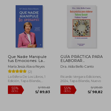
Rápido
Rápido
Que Nadie Manipule
GUÍA PRÁCTICA PARA
tus Emociones: La
ELABORAR
Psicología Cambió mi
TALLERES GESTALT.
María Jesús Álava Reyes
Dra. Aída Bello Canto
Vida y Puede Cambiar
2ª Ed. Aumentada
(2)
la Tuya
S/ 99,00
S/ 99,
La Esfera De Los Libros, 1
Ricardo Vergara Ediciones,
20%
20%
dcto.
dcto.
Edición, Tapa Blanda,
2024, Tapa Blanda, Nuevo
S/ 79,20
S/ 79,
Nuevo