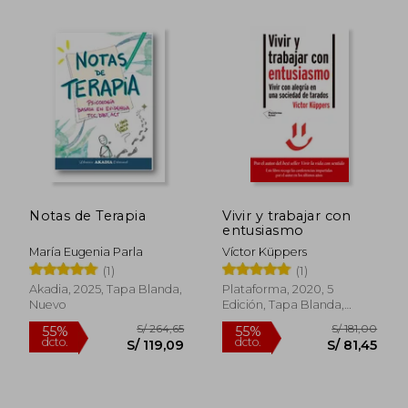
Notas de Terapia
Vivir y trabajar con
entusiasmo
S/ 176,79
S/ 213
50%
55%
María Eugenia Parla
Víctor Küppers
dcto.
dcto.
S/ 88,40
S/ 95,
(1)
(1)
Akadia, 2025, Tapa Blanda,
Plataforma, 2020, 5
Nuevo
Edición, Tapa Blanda,
Nuevo