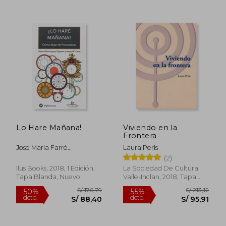
S/ 211,34
S/ 217
55%
55%
dcto.
dcto.
S/ 95,10
S/ 98,
Lo Hare Mañana!
Viviendo en la
Frontera
Jose María Farré
Laura Perls
Martí,Helena Domínguez
(2)
Cagnon
Ilus Books, 2018, 1 Edición,
La Sociedad De Cultura
Tapa Blanda, Nuevo
Valle-Inclan, 2018, Tapa
Blanda, Nuevo