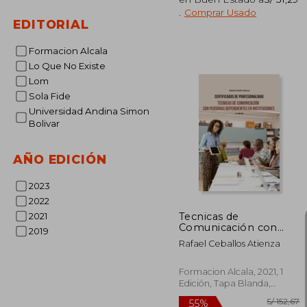
S/
40%
.
Comprar Usado
dcto.
S/ 
EDITORIAL
Formacion Alcala
Lo Que No Existe
Lom
Sola Fide
Universidad Andina Simon
Bolivar
AÑO EDICIÓN
2023
2022
Tecnicas de
2021
Comunicación con
2019
Personas
Rafael Ceballos Atienza
Dependientes en
Instituciones-2 ed
Formacion Alcala, 2021, 1
Edición, Tapa Blanda,
Nuevo