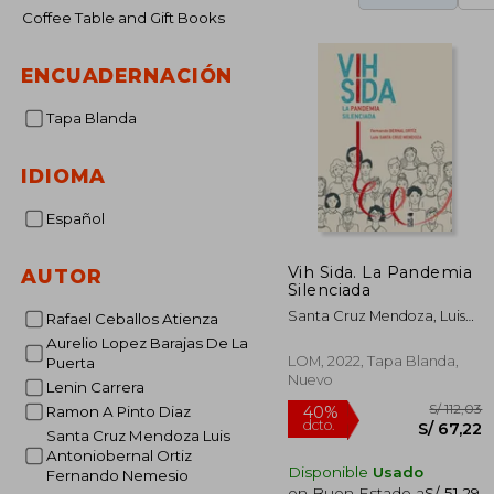
Coffee Table and Gift Books
ENCUADERNACIÓN
Tapa Blanda
IDIOMA
Español
Vih Sida. La Pandemia
AUTOR
Silenciada
Santa Cruz Mendoza, Luis
Rafael Ceballos Atienza
Antoniobernal Ortiz,
Aurelio Lopez Barajas De La
Fernando Nemesio
LOM, 2022, Tapa Blanda,
Puerta
Nuevo
Lenin Carrera
Ramon A Pinto Diaz
Santa Cruz Mendoza Luis
Antoniobernal Ortiz
Disponible
Usado
Fernando Nemesio
en Buen Estado a
S/ 51,29