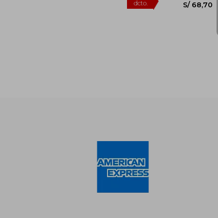
S/
55%
dcto.
S/ 