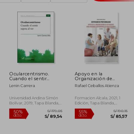
Ocularcentrismo.
Apoyo en la
Cuando el sentir
Organización de
supera al ver
Actividades Para
Lenin Carrera
Rafael Ceballos Atienza
Personas
Dependientes en
Instituciones-2 ed
Universidad Andina Simón
Formacion Alcala, 2021, 1
Bolívar, 2019, Tapa Blanda,
Edición, Tapa Blanda,
Nuevo
Nuevo