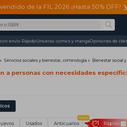
vendido de la FIL 2026 ¡Hasta 50% OFF!
 con envío Rápido
Universo comics y manga
Opiniones de clie
Servicios sociales y bienestar, criminología
Bienestar social y
ón a personas con necesidades específic
sicos
Nuevo
uevos
Usados
Anticuarios
Rápido