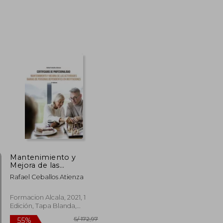
S/ 190,15
S/ 190,15
55%
dcto.
S/ 85,57
S/ 85,57
Mantenimiento y
Mejora de las
Actividades Diarias de
Rafael Ceballos Atienza
Personas
Dependientes-2 ed
Formacion Alcala, 2021, 1
Edición, Tapa Blanda,
Nuevo