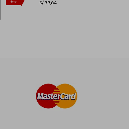
S/ 175,72
S/ 172,97
55%
dcto.
S/ 105,43
S/ 77,84