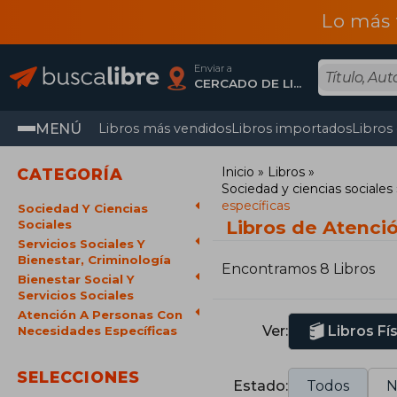
Lo más 
Enviar a
CERCADO DE LIMA, Lima
MENÚ
Libros más vendidos
Libros importados
Libros
Inicio
Libros
CATEGORÍA
Sociedad y ciencias sociales
específicas
Sociedad Y Ciencias
Libros de Atenci
Sociales
Servicios Sociales Y
Bienestar, Criminología
Encontramos 8 Libros
Bienestar Social Y
Servicios Sociales
Atención A Personas Con
Ver:
Libros Fí
Necesidades Específicas
SELECCIONES
Estado:
Todos
N