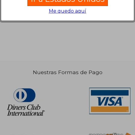
Me quedo aquí
 152,67
S/ 220,93
55%
40%
dcto.
dcto.
68,70
S/ 99,42
Nuestras Formas de Pago