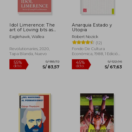
Idol Limerence: The
Anarquia Estado y
art of Loving bts as
Utopia
Phenomena (en
Eaglehawk, Wallea
Robert Nozick
Inglés)
(12)
Revolutionaries, 2020,
Fondo De Cultura
Tapa Blanda, Nuevo
Económica, 1988, 1 Edición,
Tapa Blanda, Nuevo