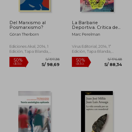
S/ 187,58
S/ 120,
55%
55%
dcto.
dcto.
S/ 84,41
S/ 54,
Del Marxismo al
La Barbarie
Posmarxismo?
Deportiva. Crítica de
una Plaga Mundial
Göran Therborn
Marc Perelman
Ediciones Akal, 2014, 1
Virus Editorial, 2014, 1ª
Edición, Tapa Blanda,
Edición, Tapa Blanda,
Nuevo
Nuevo