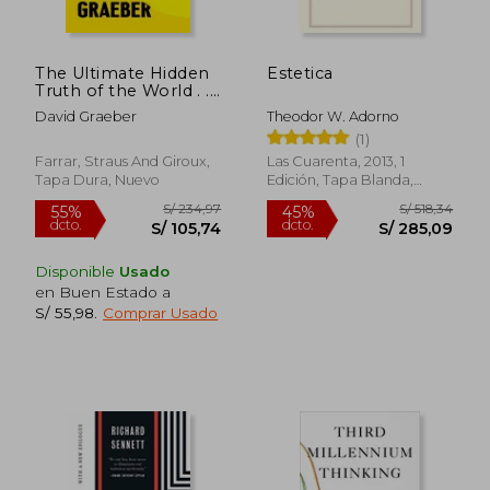
The Ultimate Hidden
Estetica
S/ 303,25
S/ 75,
55%
40%
Truth of the World . .
dcto.
dcto.
S/ 136,46
S/ 45,
.: Essays (en Inglés)
David Graeber
Theodor W. Adorno
(1)
Farrar, Straus And Giroux,
Las Cuarenta, 2013, 1
Tapa Dura, Nuevo
Edición, Tapa Blanda,
Nuevo
Disponible
Usado
en Buen Estado a
S/ 55,98
.
Comprar Usado