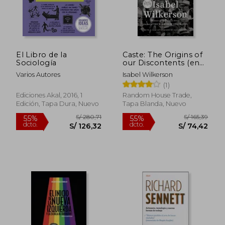
El Libro de la
Caste: The Origins of
Sociología
our Discontents (en
Rápido
Inglés)
Varios Autores
Isabel Wilkerson
(1)
Ediciones Akal, 2016, 1
Random House Trade,
Edición, Tapa Dura, Nuevo
Tapa Blanda, Nuevo
S/ 155,58
S/ 39,
55%
20%
dcto.
dcto.
S/ 70,01
S/ 31,