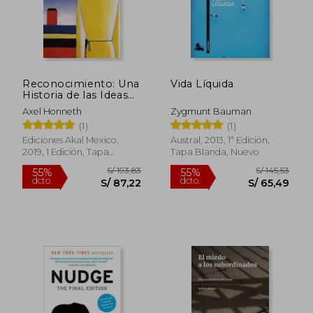
Reconocimiento: Una
Vida Líquida
Historia de las Ideas
Europea
Axel Honneth
Zygmunt Bauman
(1)
(1)
Ediciones Akal Mexico,
Austral, 2013, 1ª Edición,
2019, 1 Edición, Tapa
Tapa Blanda, Nuevo
Blanda, Nuevo
S/ 198,62
S/ 194,
55%
55%
dcto.
dcto.
S/ 89,38
S/ 87,