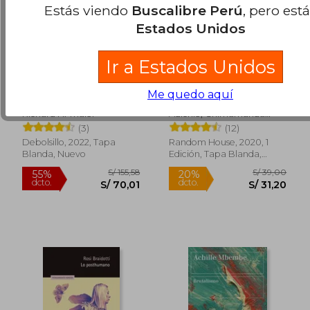
Estás viendo
Buscalibre Perú
, pero est
Estados Unidos
Ir a Estados Unidos
Un pequeño
El Peligro de la
Me quedo aquí
empujón
Historia Única
Richard H. Thaler
Adichie, Chimamanda
Ngozi
(3)
(12)
Debolsillo, 2022, Tapa
Random House, 2020, 1
Blanda, Nuevo
Edición, Tapa Blanda,
Nuevo
S/ 72,82
S/ 155
34%
55%
dcto.
dcto.
S/ 48,23
S/ 70,