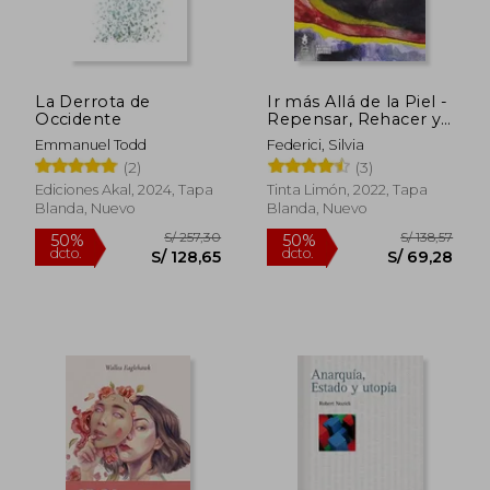
La Derrota de
Ir más Allá de la Piel -
Occidente
Repensar, Rehacer y
Reivindicar el Cuerpo
Emmanuel Todd
Federici, Silvia
en el Capitalismo
(2)
(3)
Contemporáneo
Ediciones Akal, 2024, Tapa
Tinta Limón, 2022, Tapa
Blanda, Nuevo
Blanda, Nuevo
S/ 280,71
S/ 165
55%
55%
dcto.
dcto.
S/ 126,32
S/ 74,