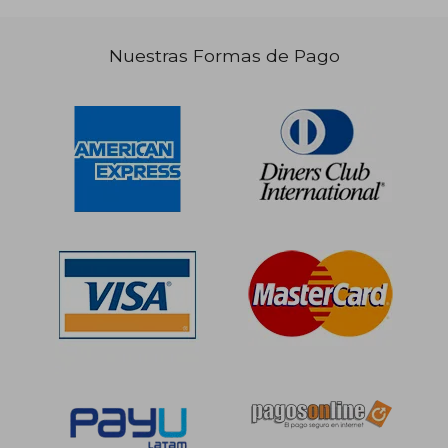
Nuestras Formas de Pago
S/ 185,72
S/ 122
55%
45%
dcto.
dcto.
S/ 83,57
S/ 67,