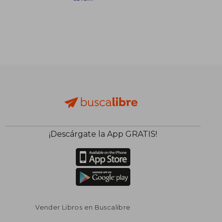
S/ 197,38
S/ 176
50%
50%
dcto.
dcto.
S/ 98,69
S/ 88,
¡Descárgate la App GRATIS!
Rápido
Vender Libros en Buscalibre