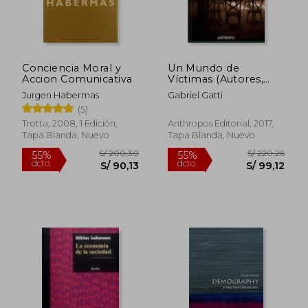
Conciencia Moral y
Un Mundo de
Accion Comunicativa
Víctimas (Autores,
Textos y Temas.
Jurgen Habermas
Gabriel Gatti
Ciencias Sociales)
(5)
Trotta, 2008, 1 Edición,
Anthropos Editorial, 2017,
Tapa Blanda, Nuevo
Tapa Blanda, Nuevo
S/ 200,30
S/ 220,
55%
55%
dcto.
dcto.
S/ 90,13
S/ 99,