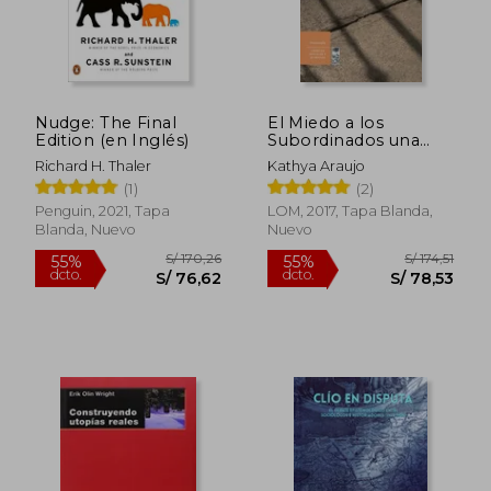
Nudge: The Final
El Miedo a los
Edition (en Inglés)
Subordinados una
Teoría de la Autoridad
Richard H. Thaler
Kathya Araujo
(1)
(2)
Penguin, 2021, Tapa
LOM, 2017, Tapa Blanda,
Blanda, Nuevo
Nuevo
S/ 193,83
S/ 145
55%
55%
dcto.
dcto.
S/ 87,22
S/ 65,