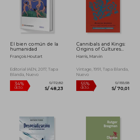
El bien común de la
Cannibals and Kings:
humanidad
Origins of Cultures
S/ 199,04
S/ 161
55%
55%
(en Inglés)
dcto.
dcto.
S/ 89,57
S/ 72,
François Houtart
Harris, Marvin
Editorial IAEN, 2017, Tapa
Vintage, 1991, Tapa Blanda,
Blanda, Nuevo
Nuevo