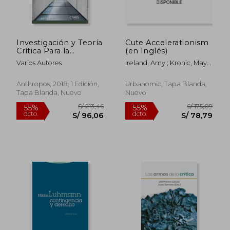
dcto.
dcto.
S/ 157,09
S/ 69,
Investigación y Teoría
Cute Accelerationism
Crítica Para la
(en Inglés)
Sociedad Actual
Varios Autores
Ireland, Amy ; Kronic, Maya
B.
Anthropos, 2018, 1 Edición,
Urbanomic, Tapa Blanda,
Tapa Blanda, Nuevo
Nuevo