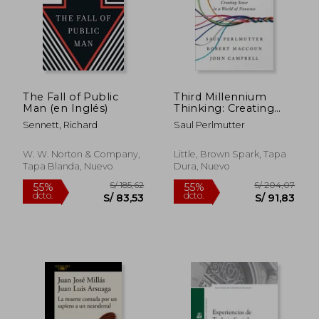
S/ 234,97
S/ 518
55%
45%
dcto.
dcto.
S/ 105,74
S/ 285,
The Fall of Public
Third Millennium
Man (en Inglés)
Thinking: Creating
Sense in a World of
Sennett, Richard
Saul Perlmutter
Nonsense (en Inglés)
W. W. Norton & Company,
Little, Brown Spark, Tapa
Tapa Blanda, Nuevo
Dura, Nuevo