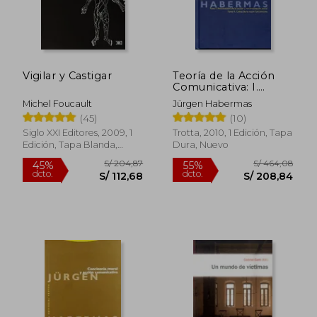
Vigilar y Castigar
Teoría de la Acción
Comunicativa: I.
Racionalidad de la
Michel Foucault
Jürgen Habermas
Acción y
(45)
(10)
Racionalización
Social. Ii. Crítica de la
Siglo XXI Editores, 2009, 1
Trotta, 2010, 1 Edición, Tapa
Razón Funcionalista
Edición, Tapa Blanda,
Dura, Nuevo
(Estructuras y
Nuevo
Procesos. Filosofía)
S/ 204,87
S/ 464,
45%
55%
dcto.
dcto.
S/ 112,68
S/ 208,