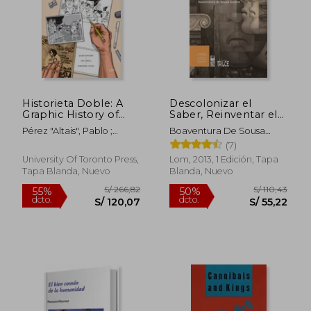
S/ 193,83
S/ 145
55%
55%
dcto.
dcto.
S/ 87,22
S/ 65,
Historieta Doble: A
Descolonizar el
Graphic History of
Saber, Reinventar el
Participatory Action
Poder
Pérez "Altais", Pablo ;
Boaventura De Sousa
Research (en Inglés)
Rappaport, Joanne ; Flórez
Santos
(7)
G., Lina
University Of Toronto Press,
Lom, 2013, 1 Edición, Tapa
Tapa Blanda, Nuevo
Blanda, Nuevo