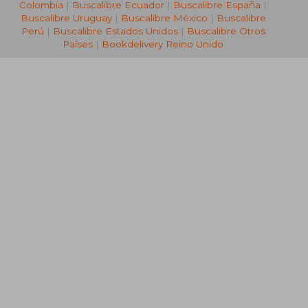
Colombia
|
Buscalibre Ecuador
|
Buscalibre España
|
Buscalibre Uruguay
|
Buscalibre México
|
Buscalibre
Perú
|
Buscalibre Estados Unidos
|
Buscalibre Otros
Países
|
Bookdelivery Reino Unido