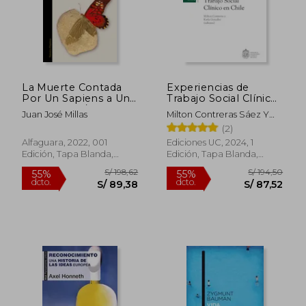
La Muerte Contada
Experiencias de
Por Un Sapiens a Un
Trabajo Social Clínico
Neandertal / Death as
en Chile
Juan José Millas
Milton Contreras Sáez Y
Told by a Sapiens to a
Karla González Suitt
(2)
Neanderthal
(Editores)
Alfaguara, 2022, 001
Ediciones UC, 2024, 1
Edición, Tapa Blanda,
Edición, Tapa Blanda,
S/ 185,62
S/ 204,
55%
55%
Nuevo
Nuevo
dcto.
dcto.
S/ 83,53
S/ 91,