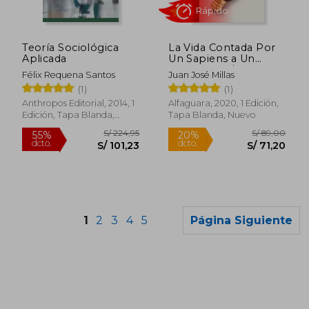
S/ 257,30
S/ 138
50%
50%
dcto.
dcto.
S/ 128,65
S/ 69,
Teoría Sociológica
La Vida Contada Por
Aplicada
Un Sapiens a Un
Neandertal / Life as
Félix Requena Santos
Juan José Millas
Told by a Sapiens to a
(1)
(1)
Neanderthal
Anthropos Editorial, 2014, 1
Alfaguara, 2020, 1 Edición,
Edición, Tapa Blanda,
Tapa Blanda, Nuevo
Nuevo
1
2
3
4
5
Página Siguiente