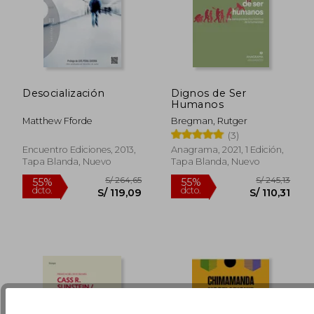
Desocialización
Dignos de Ser
Humanos
Matthew Fforde
Bregman, Rutger
(3)
S/ 266,82
S/ 110
55%
50%
Encuentro Ediciones, 2013,
Anagrama, 2021, 1 Edición,
dcto.
dcto.
S/ 120,07
S/ 55,
Tapa Blanda, Nuevo
Tapa Blanda, Nuevo