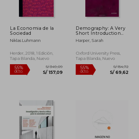
La Economia de la
Demography: A Very
Sociedad
Short Introduction
(Very Short
Niklas Luhmann
Harper, Sarah
Introductions) (en
Inglés)
Herder, 2018, 1 Edición,
Oxford University Press,
Tapa Blanda, Nuevo
Tapa Blanda, Nuevo
S/ 349,09
S/ 154
55%
55%