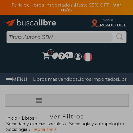
Feria de libros importados ¡Hasta 55% OFF!
Ver
más
Enviar a
CERCADO DE LIMA, Lima
0
MENÚ
Libros más vendidos
Libros importados
Libros
=
Ver Filtros
Inicio
Libros
Sociedad y ciencias sociales
Sociología y antropología
Sociología
Teoría social