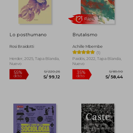
Lo posthumano
Brutalismo
Rosi Braidotti
Achille Mbembe
(1)
Herder, 2025, Tapa Blanda,
Paidós, 2022, Tapa Blanda,
Nuevo
Nuevo
S/ 264,65
S/ 245
55%
55%
dcto.
dcto.
S/ 119,09
S/ 110,