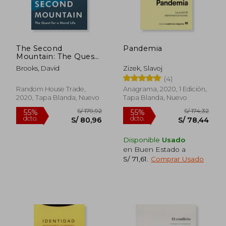
The Second
Pandemia
Mountain: The Quest
for a Moral Life (en
Brooks, David
Zizek, Slavoj
Inglés)
(4)
Random House Trade,
Anagrama, 2020, 1 Edición,
2020, Tapa Blanda, Nuevo
Tapa Blanda, Nuevo
Disponible
Usado
en Buen Estado a
S/ 71,61
.
Comprar Usado
S/ 271,12
S/ 221
55%
55%
dcto.
dcto.
S/ 122,01
S/ 99,