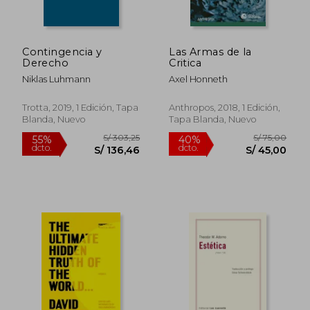
S/ 213,46
S/ 175,
55%
55%
dcto.
dcto.
S/ 96,06
S/ 78,
Contingencia y
Las Armas de la
Derecho
Critica
Niklas Luhmann
Axel Honneth
Trotta, 2019, 1 Edición, Tapa
Anthropos, 2018, 1 Edición,
Blanda, Nuevo
Tapa Blanda, Nuevo