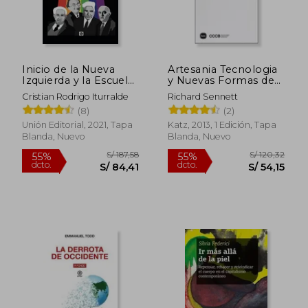
Inicio de la Nueva
Artesania Tecnologia
Izquierda y la Escuela
y Nuevas Formas de
de Frankfurt
Trabajo
Cristian Rodrigo Iturralde
Richard Sennett
(8)
(2)
Rápido
Unión Editorial, 2021, Tapa
Katz, 2013, 1 Edición, Tapa
Blanda, Nuevo
Blanda, Nuevo
S/ 220,26
S/ 89,
55%
35%
dcto.
dcto.
S/ 99,12
S/ 58,