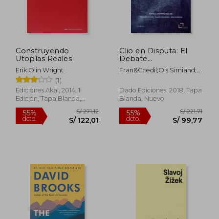
Construyendo
Clio en Disputa: El
Utopías Reales
Debate
Epistemológico
Erik Olin Wright
Fran&Ccedil;Ois Simiand;
Entre Sociólogos e
Charles Seignobos
(1)
Historiadores
Ediciones Akal, 2014, 1
Dado Ediciones, 2018, Tapa
Edición, Tapa Blanda,
Blanda, Nuevo
Nuevo
S/ 170,26
S/ 174
55%
55%
dcto.
dcto.
S/ 76,62
S/ 78,