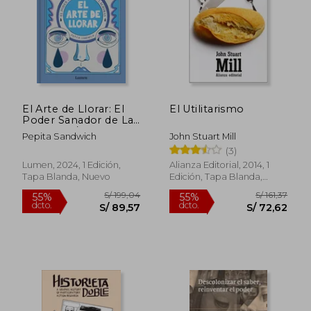
dcto.
dcto.
S/ 80,96
S/ 78,
El Arte de Llorar: El
El Utilitarismo
Poder Sanador de Las
Lágrimas / The Art of
Pepita Sandwich
John Stuart Mill
Crying
(3)
Lumen, 2024, 1 Edición,
Alianza Editorial, 2014, 1
Tapa Blanda, Nuevo
Edición, Tapa Blanda,
Nuevo