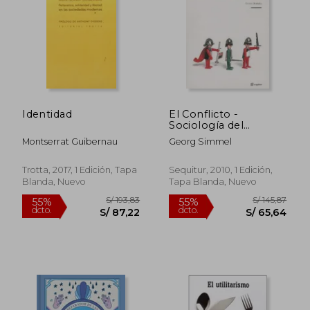
Identidad
El Conflicto -
Sociología del
Antagonismo
Montserrat Guibernau
Georg Simmel
Trotta, 2017, 1 Edición, Tapa
Sequitur, 2010, 1 Edición,
Blanda, Nuevo
Tapa Blanda, Nuevo
S/ 179,92
S/ 174
55%
55%