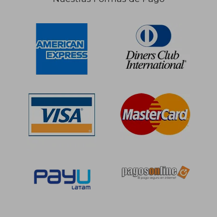
S/ 145,86
S/ 258,
55%
55%
dcto.
dcto.
S/ 65,64
S/ 116,