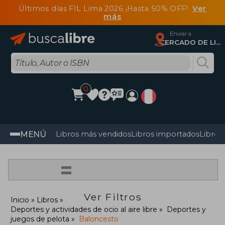
Últimos días FIL Lima 2026 ¡Hasta 50% OFF!
Ver
más
Enviar a
CERCADO DE LIMA, Lima
0
MENÚ
Libros más vendidos
Libros importados
Libros
=
Ver Filtros
Inicio
Libros
Deportes y actividades de ocio al aire libre
Deportes y
juegos de pelota
Baloncesto