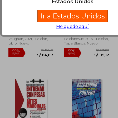
Estados Unidos
Ir a Estados Unidos
Speak Basketball:
Manu Ginóbili y el
Aprende Inglés con
Milagro Argentino
el Baloncesto
Me quedo aquí
Alberto De Miguel; Ricky
Juan Francisco Escudero
Rubio
Sánchez
Vaughan, 2021, 1 Edición,
Ediciones Jc, 2016, 1 Edición,
Libro, Nuevo
Tapa Blanda, Nuevo
S/ 260,46
S/ 360,
55%
55%
dcto.
dcto.
S/ 117,21
S/ 162,