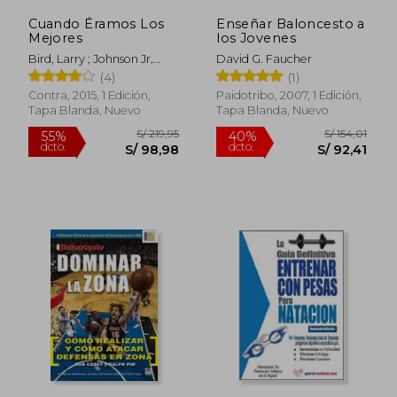
Cuando Éramos Los
Enseñar Baloncesto a
Mejores
los Jovenes
Bird, Larry ; Johnson Jr,
David G. Faucher
Earvin ; Macmullan, Jackie
(4)
(1)
Contra, 2015, 1 Edición,
Paidotribo, 2007, 1 Edición,
Tapa Blanda, Nuevo
Tapa Blanda, Nuevo
S/ 208,36
S/ 272
55%
55%
dcto.
dcto.
S/ 93,76
S/ 122,