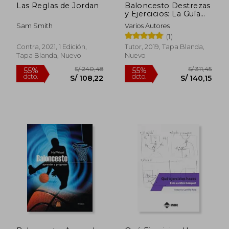
Las Reglas de Jordan
Baloncesto Destrezas
y Ejercicios: La Guía
Superventas Sobre
Sam Smith
Varios Autores
los Fundamentos del
(1)
Baloncesto
Contra, 2021, 1 Edición,
Tutor, 2019, Tapa Blanda,
Tapa Blanda, Nuevo
Nuevo
S/ 124,82
S/ 194,
40%
55%
dcto.
dcto.
S/ 74,89
S/ 87,