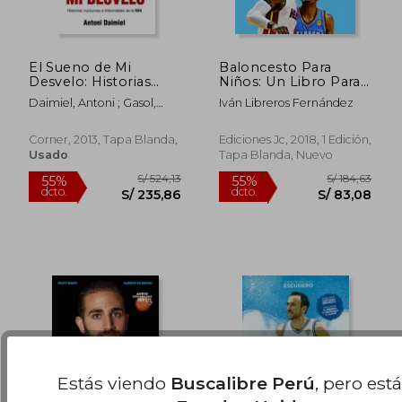
El Sueno de Mi
Baloncesto Para
Desvelo: Historias
Niños: Un Libro Para
Nocturnas E
Gigantes a Partir de 9
Daimiel, Antoni ; Gasol,
Iván Libreros Fernández
Imborrables de la
Años
Marc
NBA = The Dream of
S/ 298,79
S/ 226,
55%
55%
My Sleepless
dcto.
dcto.
Corner, 2013, Tapa Blanda,
Ediciones Jc, 2018, 1 Edición,
S/ 134,45
S/ 101,
Usado
Tapa Blanda, Nuevo
Estás viendo
Buscalibre Perú
, pero est