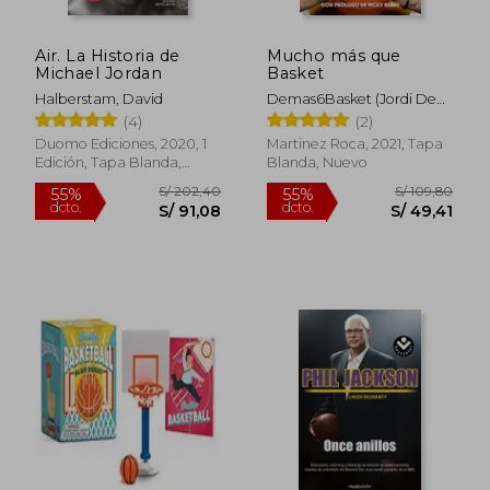
Air. La Historia de
Mucho más que
Michael Jordan
Basket
Halberstam, David
Demas6Basket (Jordi De
Mas)
(4)
(2)
Duomo Ediciones, 2020, 1
Martinez Roca, 2021, Tapa
Edición, Tapa Blanda,
Blanda, Nuevo
Nuevo
S/ 188,61
S/ 255,
55%
55%
dcto.
dcto.
S/ 84,87
S/ 115,