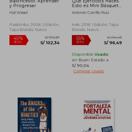
Baloncesto: Aprender
Qué Ejercicios Haces.
y Progresar
Esto es Mini Básquet
(Pedagogía y
Hal Wissel
Antonio Carrillo Ruiz
Deporte)
Paidotribo, 2008, 5 Edición,
Inde, 2018, 1 Edición, Tapa
Tapa Blanda, Nuevo
Blanda, Nuevo
Disponible
Usado
en Buen Estado a
S/ 90,04
.
Comprar Usado
S/ 240,48
S/ 311
55%
55%
dcto.
dcto.
S/ 108,22
S/ 140,