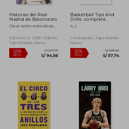
Historias del Real
Basketball Tips And
Madrid de Baloncesto
Drills: complete
basketball training
Óscar Antón Antón,Brais
A, J.
guide (en Inglés)
Iglesias Castro,Macarena
García Berrio
Ediciones Jc, 2018, 1 Edición,
Createspace, Tapa Blanda,
Tapa Blanda, Nuevo
Nuevo
S/ 155,83
S/ 236,
55%
55%
dcto.
dcto.
S/ 70,12
S/ 106,