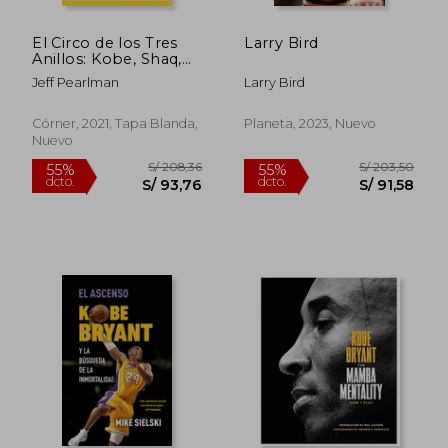
El Circo de los Tres
Larry Bird
Anillos: Kobe, Shaq,
Phil y los Años Locos
Jeff Pearlman
Larry Bird
de la Dinastía de los
Lakers (Córner)
Córner, 2021, Tapa Blanda,
Planeta, 2023, Nuevo
Nuevo
S/ 210,13
S/ 128
55%
55%
dcto.
dcto.
S/ 94,56
S/ 57,