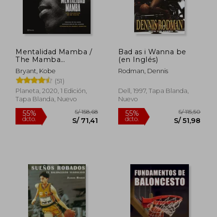
Mentalidad Mamba /
Bad as i Wanna be
The Mamba
(en Inglés)
Mentality: Los
Bryant, Kobe
Rodman, Dennis
Secretos de Mi Éxito
(51)
Planeta, 2020, 1 Edición,
Dell, 1997, Tapa Blanda,
Tapa Blanda, Nuevo
Nuevo
S/ 158,68
S/ 115
55%
55%
dcto.
dcto.
S/ 71,41
S/ 51,