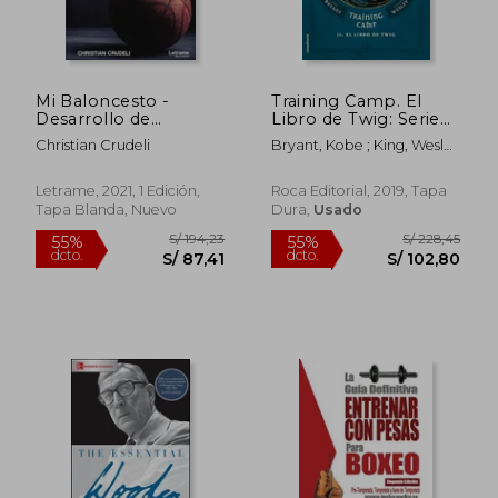
Mi Baloncesto -
Training Camp. El
Desarrollo de
Libro de Twig: Serie
Fundamentos
Wizenard. Libro ii
Christian Crudeli
Bryant, Kobe ; King, Wesley
(Roca Juvenil)
; Rubio, Mónica
Letrame, 2021, 1 Edición,
Roca Editorial, 2019, Tapa
Tapa Blanda, Nuevo
Dura,
Usado
S/ 194,23
S/ 228,
55%
55%