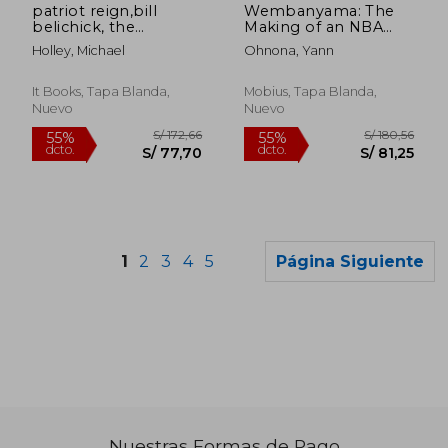
patriot reign,bill
Wembanyama: The
belichick, the
Making of an NBA
coaches, and the
Star (en Inglés)
Holley, Michael
Ohnona, Yann
players who built a
champion (en Inglés)
It Books, Tapa Blanda,
Mobius, Tapa Blanda,
Nuevo
Nuevo
1
2
3
4
5
Página Siguiente
Nuestras Formas de Pago