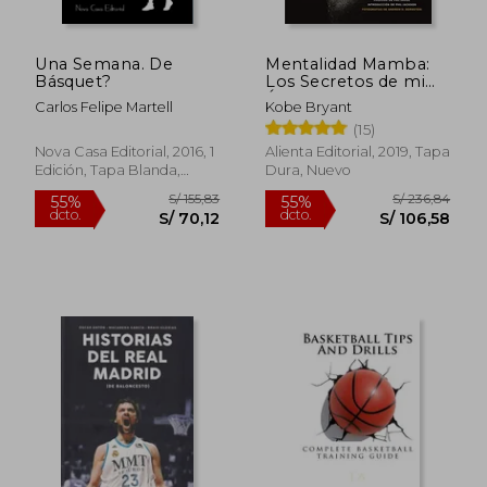
Una Semana. De
Mentalidad Mamba:
Básquet?
Los Secretos de mi
Éxito
Carlos Felipe Martell
Kobe Bryant
S/ 246,66
S/ 202,
55%
55%
(15)
dcto.
dcto.
S/ 111,00
S/ 90,
Nova Casa Editorial, 2016, 1
Alienta Editorial, 2019, Tapa
Edición, Tapa Blanda,
Dura, Nuevo
Nuevo