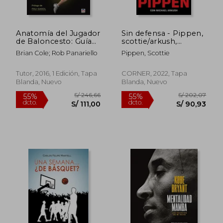
Anatomía del Jugador
Sin defensa - Pippen,
S/ 240,80
S/ 158
55%
55%
de Baloncesto: Guía
scottie/arkush,
dcto.
dcto.
S/ 108,36
S/ 71,
Ilustrada Para
michael - Libro Físico
Brian Cole; Rob Panariello
Pippen, Scottie
Optimizar el
Rendimiento y
Minimizar las
Tutor, 2016, 1 Edición, Tapa
CORNER, 2022, Tapa
Lesiones
Blanda, Nuevo
Blanda, Nuevo