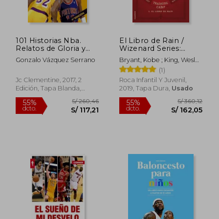
dcto.
dcto.
S/ 102,34
S/ 96,
101 Historias Nba.
El Libro de Rain /
Relatos de Gloria y
Wizenard Series:
Tragedia
Training Camp: Rain
Gonzalo Vázquez Serrano
Bryant, Kobe ; King, Wesley
; Rubio, Mónica
(1)
Jc Clementine, 2017, 2
Roca Infantil Y Juvenil,
Edición, Tapa Blanda,
2019, Tapa Dura,
Usado
Nuevo