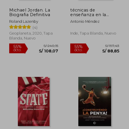
Michael Jordan. La
técnicas de
Biografia Definitiva
enseñanza en la
iniciación al balonces
Roland Lazenby
Antonio Méndez
(4)
Geoplaneta, 2020, Tapa
Inde, Tapa Blanda, Nuevo
Blanda, Nuevo
S/ 202,40
S/ 109,
55%
55%
dcto.
dcto.
S/ 91,08
S/ 49,