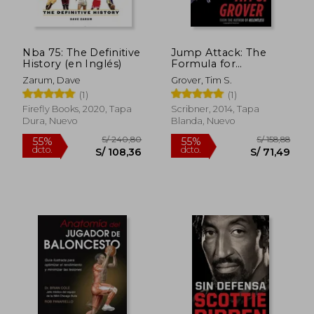
S/ 172,75
S/ 194,
55%
55%
dcto.
dcto.
S/ 77,74
S/ 87,
Nba 75: The Definitive
Jump Attack: The
History (en Inglés)
Formula for
Explosive Athletic
Zarum, Dave
Grover, Tim S.
Performance,
(1)
(1)
Jumping Higher, and
Training Like the Pros
Firefly Books, 2020, Tapa
Scribner, 2014, Tapa
(Tim Grover Winning)
Dura, Nuevo
Blanda, Nuevo
(en Inglés)