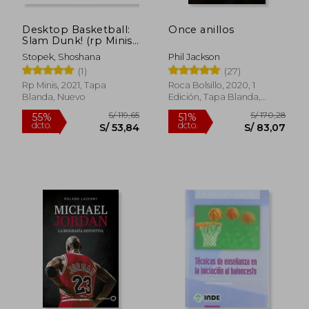
Desktop Basketball:
Once anillos
Slam Dunk! (rp Minis)
(en Inglés)
Stopek, Shoshana
Phil Jackson
(1)
(27)
Rp Minis, 2021, Tapa
Roca Bolsillo, 2020, 1
Blanda, Nuevo
Edición, Tapa Blanda,
Nuevo
S/ 194,63
S/ 208,
55%
55%
dcto.
dcto.
S/ 87,59
S/ 93,