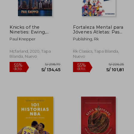
Knicks of the
Fortaleza Mental para
Nineties: Ewing,
Jóvenes Atletas: Pasa
Oakley, Starks and
del ANONIMATO a ser
Paul Knepper
Publishing, Rk
the Brawlers That
una ESTRELLA; 9
Almost won it all (en
técnicas infalibles
Inglés)
para desarrollar la
Mcfarland, 2020, Tapa
Rk Classics, Tapa Blanda,
resiliencia, forjar una
Blanda, Nuevo
Nuevo
mental
S/ 170,57
S/ 214,
40%
55%