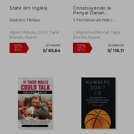
State (en Inglés)
Construyendo la
Penya! Daniel
Fernández Mercadé,
Isaacson, Melissa
J. Fern&Aacute;Ndez-
el Primer Mánager
Capo
Moderno del
Joventut de Badalona
Agate Midway, 2020, Tapa
Caligrama Editorial, Tapa
Blanda, Nuevo
Blanda, Nuevo
S/ 119,65
S/ 170,
55%
51%
dcto.
dcto.
S/ 53,84
S/ 83,