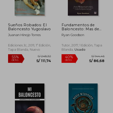
Sueños Robados: El
Fundamentos de
Baloncesto Yugoslavo
Baloncesto: Mas de
100 Ejercicios Para
Juanan Hinojo Torres
Ryan Goodson
Mejorar el Manejo del
Balon, el Tiro, el
Rebote y Todos los
Ediciones Jc, 2011, 1ª Edición,
Tutor, 2017, 1 Edición, Tapa
Aspectos del Juego
Tapa Blanda, Nuevo
Blanda,
Usado
S/ 248,32
S/ 144,
55%
40%
dcto.
dcto.
S/ 111,74
S/ 86,