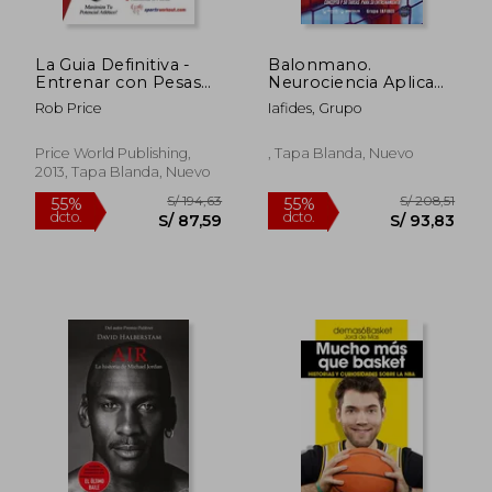
La Guia Definitiva -
Balonmano.
Entrenar con Pesas
Neurociencia Aplicada
Para Artes Marciales
al Portero: Concepto
Rob Price
Iafides, Grupo
y 50 Tareas Para su
Entrenamiento
Price World Publishing,
, Tapa Blanda, Nuevo
2013, Tapa Blanda, Nuevo
S/ 524,13
S/ 184,
55%
55%
dcto.
dcto.
S/ 235,86
S/ 83,