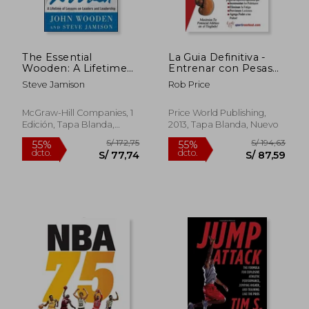
dcto.
dcto.
S/ 87,41
S/ 102,
The Essential
La Guia Definitiva -
Wooden: A Lifetime
Entrenar con Pesas
of Lessons on
Para Boxeo
Steve Jamison
Rob Price
Leaders and
Leadership (en
Inglés)
McGraw-Hill Companies, 1
Price World Publishing,
Edición, Tapa Blanda,
2013, Tapa Blanda, Nuevo
Nuevo