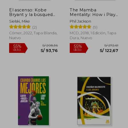
El ascenso: Kobe
The Mamba
Bryant y la búsqueda
Mentality: How i Play
de la inmortalidad
(en Inglés)
Sielski, Mike
Phil Jackson
(2)
(9)
Córner, 2022, Tapa Blanda,
MCD, 2018, 1 Edición, Tapa
Nuevo
Dura, Nuevo
S/ 208,36
S/ 203,
55%
55%
dcto.
dcto.
S/ 93,76
S/ 91,