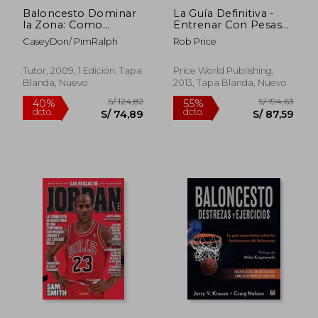
Baloncesto Dominar
La Guía Definitiva -
la Zona: Como
Entrenar Con Pesas
Realizar y Como
Para Natacion
CaseyDon/ PimRalph
Rob Price
Atacar Defensa e n
(spanish Edition)
Zona
Tutor, 2009, 1 Edición, Tapa
Price World Publishing,
Blanda, Nuevo
2013, Tapa Blanda, Nuevo
S/ 219,95
S/ 154
55%
40%
dcto.
dcto.
S/ 98,98
S/ 92,