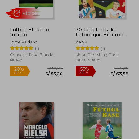
S/ 221,97
S/ 234,
55%
55%
dcto.
dcto.
S/ 99,89
S/ 105,
Futbol: El Juego
30 Jugadores de
Infinito
Futbol que Hicieron
Historia. Historias
Jorge Valdano
Aa.Vv
Deportivas
(1)
(1)
Conecta, Tapa Blanda,
Moon Publishing, Tapa
Nuevo
Dura, Nuevo