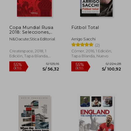
S/ 230,52
S/ 49,
55%
30%
dcto.
dcto.
S/ 103,74
S/ 34,
Copa Mundial Rusia
Fútbol Total
2018: Selecciones,
Sedes, Estadios, Datos
N&Oacute;Stica Editorial
Arrigo Sacchi
Curiosos y Fixture
(2)
Createspace, 2018, 1
Córner, 2016, 1 Edición,
Edición, Tapa Blanda,
Tapa Blanda, Nuevo
Nuevo