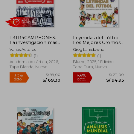
T3TR4CAMPEONES.
Leyendas del Fútbol:
La investigación más
Los Mejores Cromos
completa sobre la
de Fútbol del Mundo
Varios Autores
Greg Lansdowne
hazaña Aliancista.
Rápido
(1)
(1)
Academia Antártica, 2026,
Blume, 2025, 1 Edición,
Tapa Blanda, Nuevo
Tapa Dura, Nuevo
S/ 99,00
S/ 211,
30%
55%
dcto.
dcto.
S/ 69,30
S/ 94,