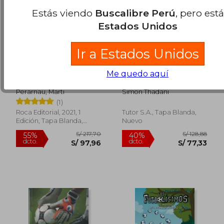
Estás viendo
Buscalibre Perú
, pero est
Estados Unidos
Ir a Estados Unidos
Pep Guardiola. La
Preparacion Fisica
Me quedo aquí
Metamorfosis.
Completa Para el
Edicion Corner 10o
Futbol
S/ 305,95
S/ 258,
55%
55%
Perarnau, Marti
Simon Thadani
Aniversario
dcto.
dcto.
S/ 137,68
S/ 116,
(1)
Roca Editorial, 2021, 1
Tutor S.A., Tapa Blanda,
Edición, Tapa Blanda,
Nuevo
Nuevo