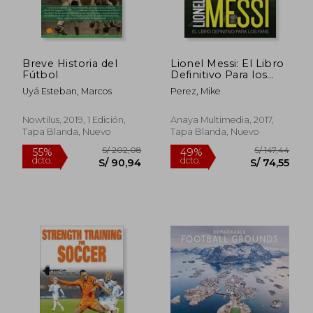
S/ 238,07
S/ 264,
54%
55%
dcto.
dcto.
S/ 109,79
S/ 118,
Breve Historia del
Lionel Messi: El Libro
Fútbol
Definitivo Para los
Fans. Segunda
Uyá Esteban, Marcos
Perez, Mike
Edición (Libros
Singulares)
Nowtilus, 2019, 1 Edición,
Anaya Multimedia, 2017,
Tapa Blanda, Nuevo
Tapa Blanda, Nuevo