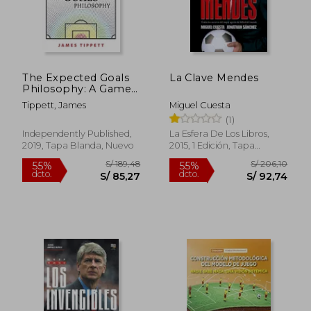
The Expected Goals
La Clave Mendes
Philosophy: A Game-
Changing way of
Tippett, James
Miguel Cuesta
Analysing Football
(1)
(en Inglés)
Independently Published,
La Esfera De Los Libros,
2019, Tapa Blanda, Nuevo
2015, 1 Edición, Tapa
Blanda, Nuevo
S/ 216,58
S/ 343,
55%
55%
dcto.
dcto.