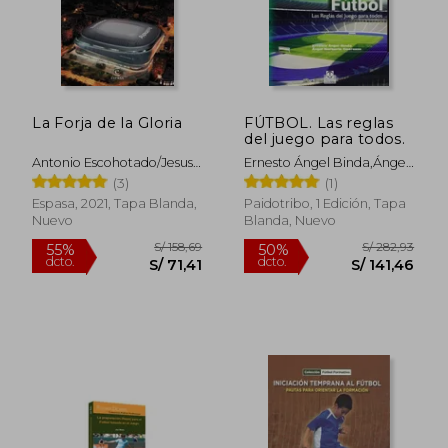
La Forja de la Gloria
FÚTBOL. Las reglas
del juego para todos.
Antonio Escohotado/Jesus
Ernesto Ángel Binda,Ángel
Bengoechea
Norberto Coerezza
(3)
(1)
Rápido
Espasa, 2021, Tapa Blanda,
Paidotribo, 1 Edición, Tapa
Nuevo
Blanda, Nuevo
S/ 178,13
S/ 89,
40%
20%
dcto.
dcto.
S/ 106,88
S/ 71,