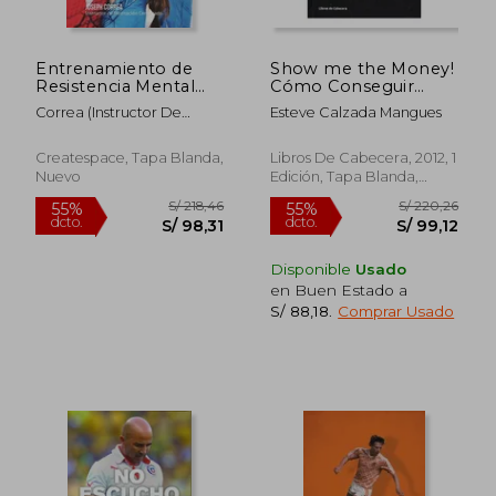
Entrenamiento de
Show me the Money!
Resistencia Mental
Cómo Conseguir
para el voleibol: El
Dinero a Través del
Correa (Instructor De
Esteve Calzada Mangues
uso de la visualizacion
Marketing Deportivo
Meditacion Certifi
para alcanzar su
verdadero potencial
Createspace, Tapa Blanda,
Libros De Cabecera, 2012, 1
Nuevo
Edición, Tapa Blanda,
Nuevo
S/ 165,53
S/ 186,
55%
55%
dcto.
dcto.
S/ 74,49
S/ 84,
Disponible
Usado
en Buen Estado a
S/ 88,18
.
Comprar Usado