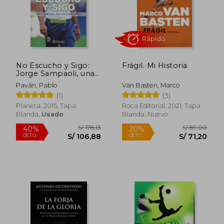
No Escucho y Sigo:
Frágil. Mi Historia
Jorge Sampaoli, una
Vida Futbolistica
Paván, Pablo
Van Basten, Marco
(1)
(3)
Planeta, 2015, Tapa
Roca Editorial, 2021, Tapa
Blanda,
Usado
Blanda, Nuevo
S/ 218,46
S/ 220,
55%
55%
dcto.
dcto.
S/ 98,31
S/ 99,