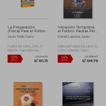
La Preparación
Iniciación Temprana
(Física) Para el Fútbol
al Fútbol: Pautas Para
Basada en el Juego
Orientar la
Javier Mallo Sainz
Daniel Lapresa; Javier
Formación.
Aranda; Bel&Eacute;N
Garz&Oacute;N
Futbol De Libro, 2013, 2ª
Editorial Futbol De Libro Sl,
Edición, Tapa Blanda,
2020, 1 Edición, Tapa
Nuevo
Blanda, Nuevo
S/ 158,69
S/ 282,
55%
50%
dcto.
dcto.
S/ 71,41
S/ 141,