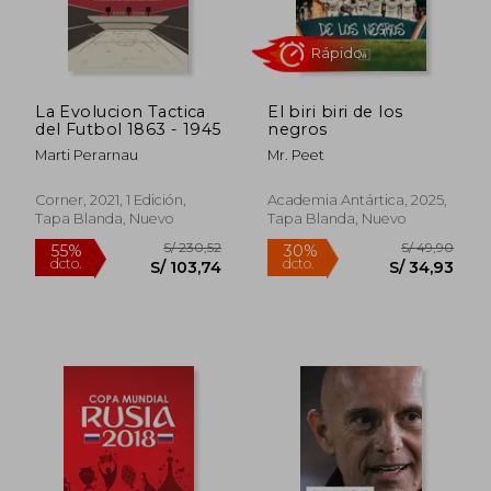
S/ 217,70
S/ 130,
55%
55%
dcto.
dcto.
S/ 97,96
S/ 58,
La Evolucion Tactica
El biri biri de los
del Futbol 1863 - 1945
negros
Marti Perarnau
Mr. Peet
Corner, 2021, 1 Edición,
Academia Antártica, 2025,
Tapa Blanda, Nuevo
Tapa Blanda, Nuevo
Rápido