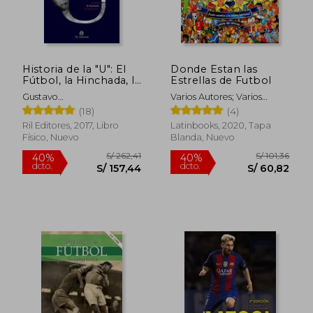
S/ 224,72
S/ 238,
55%
54%
dcto.
dcto.
S/ 101,13
S/ 109,
Historia de la "U": El
Donde Estan las
Fútbol, la Hinchada, la
Estrellas de Futbol
Institución
Gustavo
Varios Autores; Varios
Villafranca,Roberto Rabi
Autores
(18)
(4)
Ril Editores, 2017, Libro
Latinbooks, 2020, Tapa
Físico, Nuevo
Blanda, Nuevo