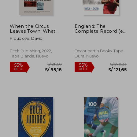
When the Circus
England: The
S/ 125,16
S/ 224,
55%
55%
Leaves Town: What
Complete Record (en
dcto.
dcto.
S/ 56,32
S/ 100,
Happens When
Inglés)
Proudlove, David
Football Leaves
Home (en Inglés)
Pitch Publishing, 2022,
Decoubertin Books, Tapa
Tapa Blanda, Nuevo
Dura, Nuevo