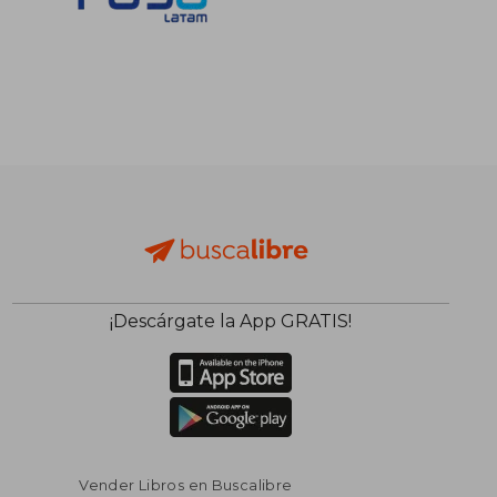
S/ 69,00
S/ 141
20%
55%
dcto.
dcto.
S/ 55,20
S/ 63,
¡Descárgate la App GRATIS!
Vender Libros en Buscalibre