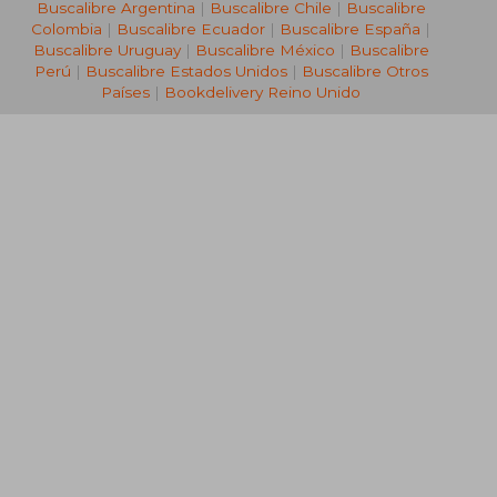
Buscalibre Argentina
|
Buscalibre Chile
|
Buscalibre
Colombia
|
Buscalibre Ecuador
|
Buscalibre España
|
Buscalibre Uruguay
|
Buscalibre México
|
Buscalibre
Perú
|
Buscalibre Estados Unidos
|
Buscalibre Otros
Países
|
Bookdelivery Reino Unido