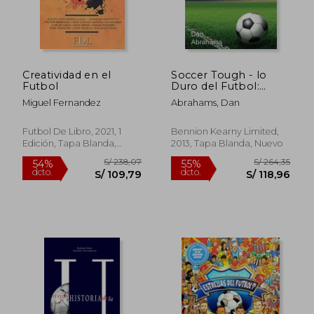
Creatividad en el
Soccer Tough - lo
Futbol
Duro del Futbol:
Tecnicas Sencillas de
Miguel Fernandez
Abrahams, Dan
Psicologia del Futbol
Para Mejorar tu Juego
Futbol De Libro, 2021, 1
Bennion Kearny Limited,
Edición, Tapa Blanda,
2013, Tapa Blanda, Nuevo
Nuevo