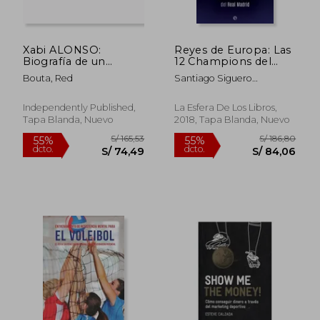
Xabi ALONSO:
Reyes de Europa: Las
Biografía de un
12 Champions del
entrenador de fútbol
Real Madrid
Bouta, Red
Santiago Siguero
Retamosa
Independently Published,
La Esfera De Los Libros,
Tapa Blanda, Nuevo
2018, Tapa Blanda, Nuevo
S/ 202,08
S/ 206,
55%
55%
dcto.
dcto.
S/ 90,94
S/ 93,