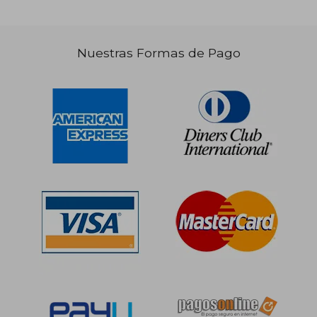
Nuestras Formas de Pago
S/ 256,31
S/ 213
55%
50%
dcto.
dcto.
S/ 115,34
S/ 106,
Rápido