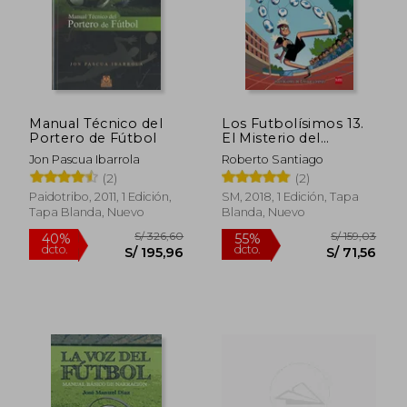
Manual Técnico del
Los Futbolísimos 13.
Portero de Fútbol
El Misterio del
Jugador Número 13
Jon Pascua Ibarrola
Roberto Santiago
(2)
(2)
Paidotribo, 2011, 1 Edición,
SM, 2018, 1 Edición, Tapa
S/ 224,28
S/ 250,
55%
55%
Tapa Blanda, Nuevo
Blanda, Nuevo
dcto.
dcto.
S/ 100,92
S/ 112,