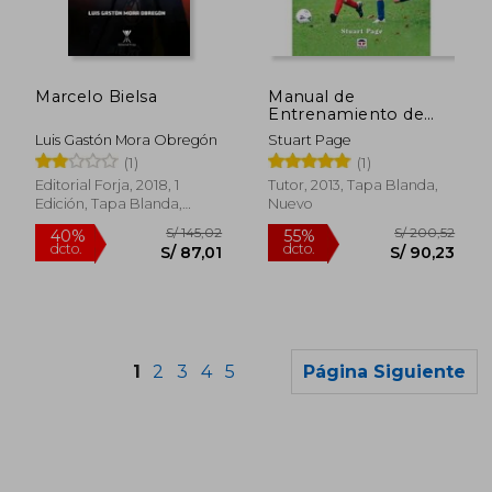
S/ 189,48
S/ 206,
55%
55%
dcto.
dcto.
S/ 85,27
S/ 92,
Marcelo Bielsa
Manual de
Entrenamiento de
Futbol Base: Como
Luis Gastón Mora Obregón
Stuart Page
Entrenar de Forma se
(1)
(1)
Gura, Divertida y
Eficaz a Niños de
Editorial Forja, 2018, 1
Tutor, 2013, Tapa Blanda,
Todas las Edades
Edición, Tapa Blanda,
Nuevo
Nuevo
1
2
3
4
5
Página Siguiente