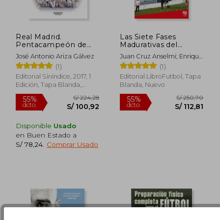
Real Madrid.
Las Siete Fases
Pentacampeón de
Madurativas del
Europa: Reyes del
Futbolista
José Antonio Ariza Gálvez
Juan Cruz Anselmi; Enrique
Viejo Continente.
Borrelli
(1)
(1)
1955-1958
S/ 202,08
S/ 147,
55%
49%
dcto.
dcto.
Editorial Siníndice, 2017, 1
Editorial LibroFutbol, Tapa
S/ 90,94
S/ 74,
Edición, Tapa Blanda,
Blanda, Nuevo
Nuevo
Disponible
Usado
en Buen Estado a
S/ 78,24
.
Comprar Usado