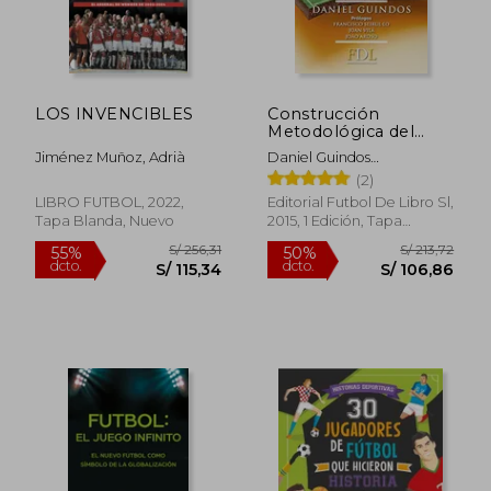
S/ 97,46
S/ 154,
LOS INVENCIBLES
Construcción
Metodológica del
Modelo de Juego:
Jiménez Muñoz, Adrià
Daniel Guindos
Nadie Sabe Nada: Una
L&Oacute;Pez
(2)
Visión Sistémica
LIBRO FUTBOL, 2022,
Editorial Futbol De Libro Sl,
Tapa Blanda, Nuevo
2015, 1 Edición, Tapa
Blanda, Nuevo