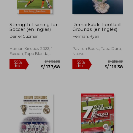
Strength Training for
Remarkable Football
S/ 262,41
S/ 101
Soccer (en Inglés)
Grounds (en Inglés)
40%
40%
dcto.
dcto.
S/ 157,44
S/ 60,
Daniel Guzman
Herman, Ryan
Human Kinetics, 2022, 1
Pavilion Books, Tapa Dura,
Edición, Tapa Blanda,
Nuevo
Nuevo