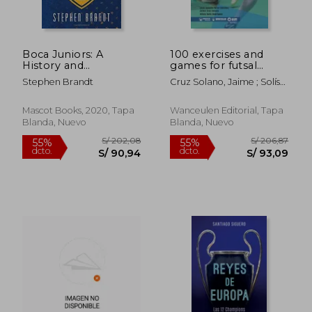
Boca Juniors: A
100 exercises and
History and
games for futsal
Appreciation of
initiation
Stephen Brandt
Cruz Solano, Jaime ; Solís
Buenos Aires'Most
S/ 211,50
S/ 270,
Rodríguez, Alicia ; Solís
55%
55%
Successful Futbol
dcto.
dcto.
S/ 95,18
S/ 121,
Rodríguez, Alicia
Team (en Inglés)
Mascot Books, 2020, Tapa
Wanceulen Editorial, Tapa
Blanda, Nuevo
Blanda, Nuevo