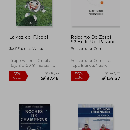
La voz del Fútbol
Roberto De Zerbi -
92 Build Up, Passing
Combinations and
Jos&Eacute; Manuel
Soccertutor Com
Attacking Positional
D&Iacute;Az
Practices Direct from
De Zerbi's Training
Grupo Editorial Círculo
Soccertutor.com Ltd.,
Sessions (en Inglés)
Rojo S.L., 2018, 1 Edición,
Tapa Blanda, Nuevo
Tapa Blanda, Nuevo
S/ 217,70
S/ 128
55%
40%
dcto.
dcto.
S/ 97,96
S/ 77,