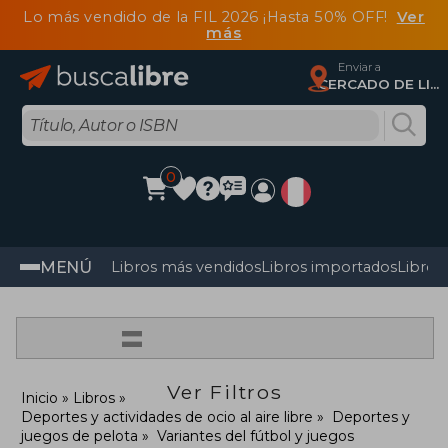
Lo más vendido de la FIL 2026 ¡Hasta 50% OFF!
Ver
más
Enviar a
CERCADO DE LIMA, Lima
0
MENÚ
Libros más vendidos
Libros importados
Libros
=
Ver Filtros
Inicio
Libros
Deportes y actividades de ocio al aire libre
Deportes y
juegos de pelota
Variantes del fútbol y juegos