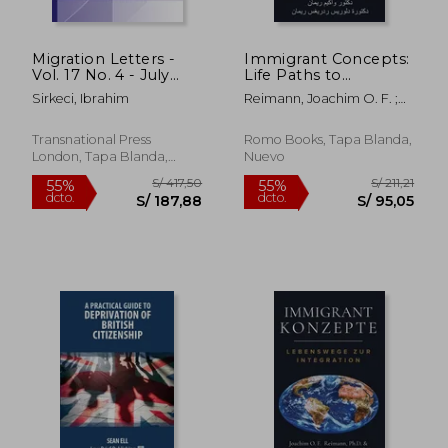
Migration Letters -
Immigrant Concepts:
Vol. 17 No. 4 - July
Life Paths to
2020 (en Inglés)
Integration (en
Sirkeci, Ibrahim
Reimann, Joachim O. F. ;
Árabe)
Reimann, Dolores I.
Transnational Press
Romo Books, Tapa Blanda,
London, Tapa Blanda,
Nuevo
Nuevo
S/ 228,11
S/ 229,
55%
55%
dcto.
dcto.
S/ 102,65
S/ 103,