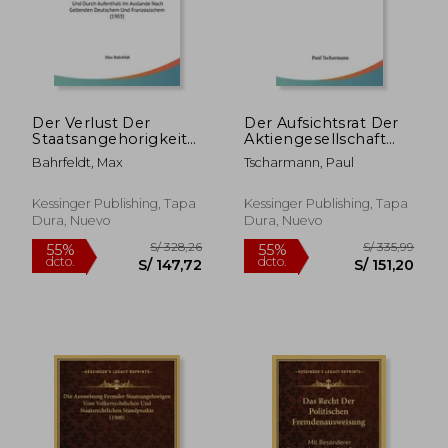
S/ 1.899,94
S/ 235
55%
55%
dcto.
dcto.
S/ 854,97
S/ 106,
Der Verlust Der
Der Aufsichtsrat Der
Staatsangehorigkeit
Aktiengesellschaft
Durch Naturalisation:
(1896) (en Alemán)
Bahrfeldt, Max
Tscharmann, Paul
Und Durch Aufenthalt
Im Auslande Nach
Geltenden
Kessinger Publishing, Tapa
Kessinger Publishing, Tapa
Deutschem Und
Dura, Nuevo
Dura, Nuevo
Franzosischem (1903)
(en Alemán)