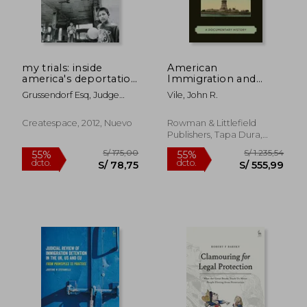
my trials: inside
American
america's deportation
Immigration and
factories (en Inglés)
Citizenship: A
Grussendorf Esq, Judge
Vile, John R.
Documentary History
Paul
(en Inglés)
Createspace, 2012, Nuevo
Rowman & Littlefield
Publishers, Tapa Dura,
S/ 289,63
S/ 305,
55%
55%
Nuevo
dcto.
dcto.
S/ 130,33
S/ 137,