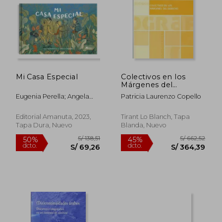
Mi Casa Especial
Colectivos en los
Márgenes del
Derecho
Eugenia Perella; Angela
Patricia Laurenzo Copello
Salerno
Editorial Amanuta, 2023,
Tirant Lo Blanch, Tapa
Tapa Dura, Nuevo
Blanda, Nuevo
S/ 138,51
S/ 662,
50%
45%
dcto.
dcto.
S/ 69,26
S/ 364,