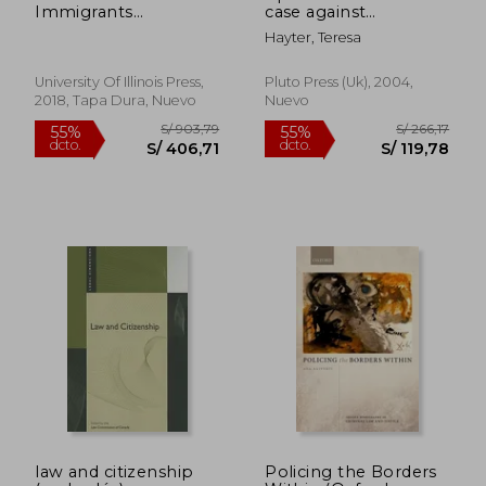
Immigrants
case against
Reconsidered: Us
immigration controls
Hayter, Teresa
Society in an age of
(en Inglés)
Restriction, 1924-1965
(Studies of World
University Of Illinois Press,
Pluto Press (uk), 2004,
Migrations) (en
2018, Tapa Dura, Nuevo
Nuevo
Inglés)
S/ 276,21
S/ 160
55%
55%
dcto.
dcto.
S/ 124,29
S/ 72,
law and citizenship
Policing the Borders