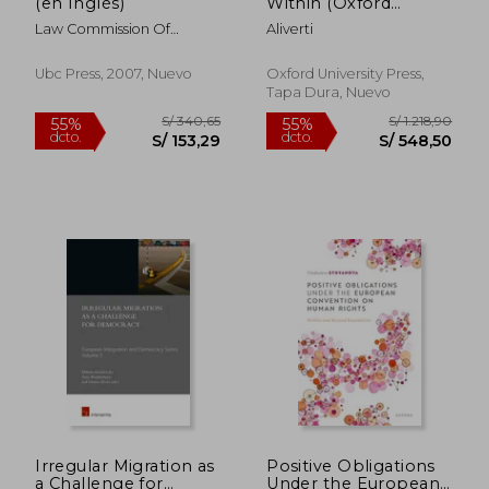
(en Inglés)
Within (Oxford
Monographs on
Law Commission Of
Aliverti
Criminal law and
Canada
Justice) (en Inglés)
Ubc Press, 2007, Nuevo
Oxford University Press,
Tapa Dura, Nuevo
S/ 798,01
S/ 305,
55%
45%
dcto.
dcto.
S/ 359,11
S/ 168,
Irregular Migration as
Positive Obligations
a Challenge for
Under the European