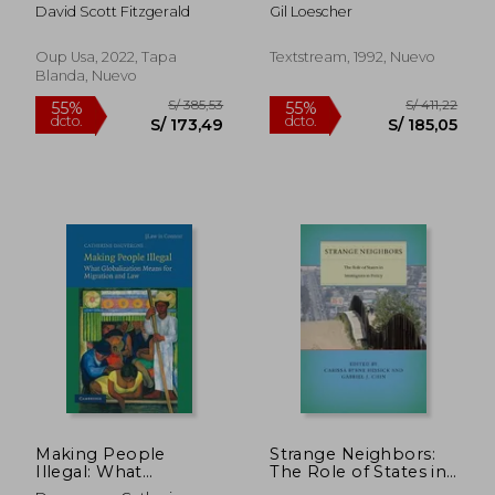
Democracies Repel
David Scott Fitzgerald
Gil Loescher
Asylum Seekers (en
Inglés)
Oup Usa, 2022, Tapa
Textstream, 1992, Nuevo
Blanda, Nuevo
S/ 340,65
S/ 1.218
55%
55%
dcto.
dcto.
S/ 153,29
S/ 548,
Making People
Strange Neighbors:
Illegal: What
The Role of States in
Globalization Means
Immigration Policy