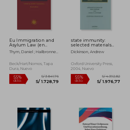
S/ 288,63
S/ 538,
55%
55%
dcto.
dcto.
S/ 129,89
S/ 242,
Eu Immigration and
state immunity:
Asylum Law (en
selected materials
Inglés)
and commnetary (en
Thym, Daniel ; Hailbronner,
Dickinson, Andrew
Inglés)
Kay
Beck/Hart/Nomos, Tapa
Oxford University Press,
Dura, Nuevo
2004, Nuevo