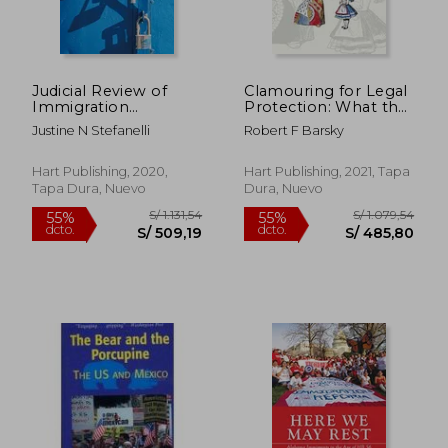
Judicial Review of
Clamouring for Legal
Immigration
Protection: What the
Detention in the uk,
Great Books Teach us
Justine N Stefanelli
Robert F Barsky
us and eu: From
About People
Principles to Practice
Fleeing From
(en Inglés)
Persecution (en
Hart Publishing, 2020,
Hart Publishing, 2021, Tapa
Inglés)
Tapa Dura, Nuevo
Dura, Nuevo
S/ 175,00
S/ 1.235
55%
55%
dcto.
dcto.
S/ 78,75
S/ 555,