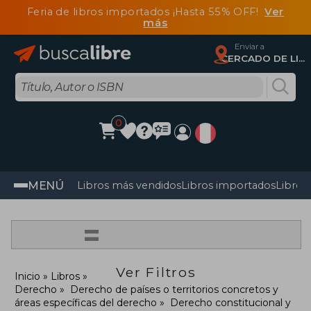
Feria de libros importados ¡Hasta 55% OFF!
Ver
más
Enviar a
CERCADO DE LIMA, Lima
0
MENÚ
Libros más vendidos
Libros importados
Libros
=
Ver Filtros
Inicio
Libros
Derecho
Derecho de países o territorios concretos y
áreas específicas del derecho
Derecho constitucional y