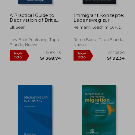
A Practical Guide to
Immigrant Konzepte:
Deprivation of British
Lebensweg zur
Citizenship (en
Integration (en
Ell, Sean
Reimann, Joachim O. F. ;
Inglés)
Alemán)
Rodríguez-Reimann,
Dolores I.
Law Brief Publishing, Tapa
Romo Books, Tapa Blanda,
Blanda, Nuevo
Nuevo