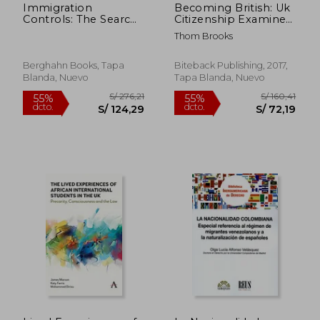
Immigration
Becoming British: Uk
Controls: The Search
Citizenship Examined
for Workable Policies
(en Inglés)
Thom Brooks
in Germany and the
United States
(Migration &
Berghahn Books, Tapa
Biteback Publishing, 2017,
Refugees, 4) (en
Blanda, Nuevo
Tapa Blanda, Nuevo
Inglés)
S/ 330,64
S/ 450,
55%
55%
dcto.
dcto.
S/ 148,79
S/ 202,