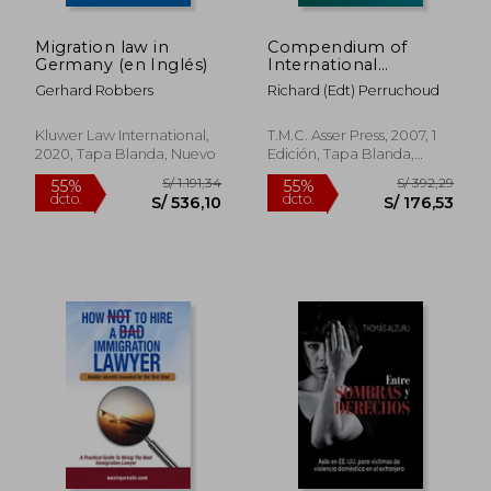
S/ 417,50
S/ 211
55%
55%
dcto.
dcto.
S/ 187,88
S/ 95,
Migration law in
Compendium of
Germany (en Inglés)
International
Migration law
Gerhard Robbers
Richard (edt) Perruchoud
Instruments (en
Inglés)
Kluwer Law International,
T.M.C. Asser Press, 2007, 1
2020, Tapa Blanda, Nuevo
Edición, Tapa Blanda,
Nuevo