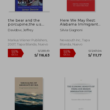
the bear and the
Here We May Rest:
porcupine,the u.s.
Alabama Immigrants
and mexico (en
in the Age of Hb 56
Davidow, Jeffrey
Silvia Giagnoni
Inglés)
Markus Wiener Publishers,
Newsouth Inc, Tapa
2007, Tapa Blanda, Nuevo
Blanda, Nuevo
S/ 1.131,54
S/ 1.079,
55%
55%
dcto.
dcto.
S/ 509,19
S/ 485,