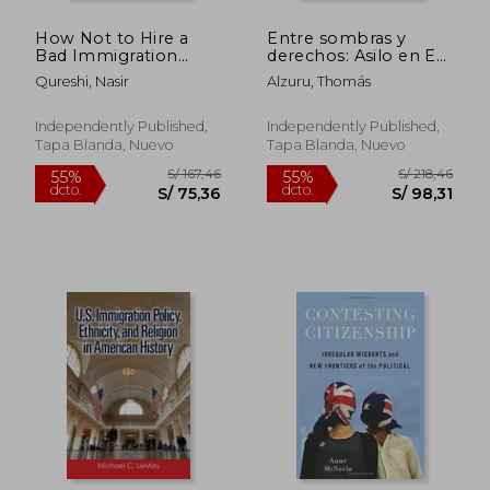
How Not to Hire a
Entre sombras y
S/ 819,43
S/ 205,
55%
55%
Bad Immigration
derechos: Asilo en EE.
dcto.
dcto.
S/ 368,74
S/ 92,
Lawyer: A Practical
UU. para víctimas de
Qureshi, Nasir
Alzuru, Thomás
Guide to Hiring The
violencia doméstica
Best Immigration
en el extranjero
Lawyer (en Inglés)
Independently Published,
Independently Published,
Tapa Blanda, Nuevo
Tapa Blanda, Nuevo