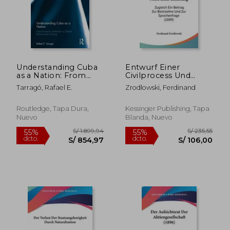
S/ 3.841,76
S/ 4.392,
55%
55%
dcto.
dcto.
S/ 1.728,79
S/ 1.976,
Understanding Cuba
Entwurf Einer
as a Nation: From
Civilprocess Und
European Settlement
Executionsordnung,
Tarragó, Rafael E.
Zrodlowski, Ferdinand
to Global
Nebst Einer
Revolutionary Mission
Einleitung: Zugleich
(en Inglés)
Ein Beitrag Zur
Routledge, Tapa Dura,
Kessinger Publishing, Tapa
Besitzlehre Und Zur
Nuevo
Blanda, Nuevo
Sprachenfrage (1889)
(en Alemán)