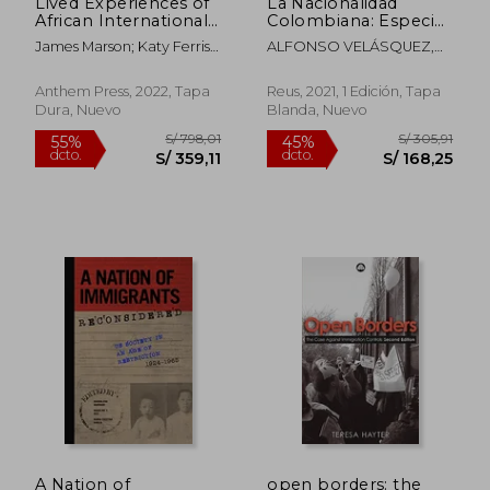
Lived Experiences of
La Nacionalidad
African International
Colombiana: Especial
Students in the uk:
Referencia al
James Marson; Katy Ferris;
ALFONSO VELÁSQUEZ,
Precarity,
Régimen de
Mohammed Dirisu
Olga Lucía
Consciousness and
Migrantes
the law (en Inglés)
Venezolanos y a la
Anthem Press, 2022, Tapa
Reus, 2021, 1 Edición, Tapa
Naturalización de
Dura, Nuevo
Blanda, Nuevo
Españoles (Biblioteca
Iberoamericana de
Derecho)
S/ 147,38
S/ 305,
55%
55%
dcto.
dcto.
S/ 66,32
S/ 137,
A Nation of
open borders: the