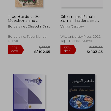
True Border: 100
Citizen and Pariah:
Questions and
Somali Traders and
Answers about the
the Regulation of
Borderzine ; Chiecchi, Dino
Vanya Gastrow
U.S.-Mexico Frontera
Difference in South
; Arocha, Zita
(en Inglés)
Africa (en Inglés)
Borderzine, Tapa Blanda,
Wits University Press, 2022,
Nuevo
Tapa Blanda, Nuevo
S/ 635,63
S/ 181
55%
55%
dcto.
dcto.
S/ 286,03
S/ 81,