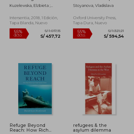
Democracy (en
Convention on
Kuzelewska, Elzbieta ;
Stoyanova, Vladislava
Inglés)
Human Rights: Within
Weatherburn, Amy ; Kloza,
and Beyond
Dariusz
Boundaries (en
Intersentia, 2018, 1 Edición,
Oxford University Press,
Inglés)
Tapa Blanda, Nuevo
Tapa Dura, Nuevo
S/ 903,79
S/ 266
55%
55%
dcto.
dcto.
S/ 406,71
S/ 119,
Refuge Beyond
refugees & the
Reach: How Rich
asylum dilemma