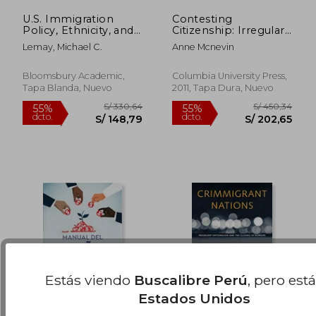
U.S. Immigration
Contesting
Policy, Ethnicity, and
Citizenship: Irregular
Religion in American
Migrants and new
Lemay, Michael C.
Anne Mcnevin
History (en Inglés)
Frontiers of the
S/ 1.191,34
S/ 392,
55%
55%
Political (en Inglés)
dcto.
dcto.
S/ 536,10
S/ 176,
Bloomsbury Academic,
Columbia University Press,
Tapa Blanda, Nuevo
2011, Tapa Dura, Nuevo
Estás viendo
Buscalibre Perú
, pero est
Estados Unidos