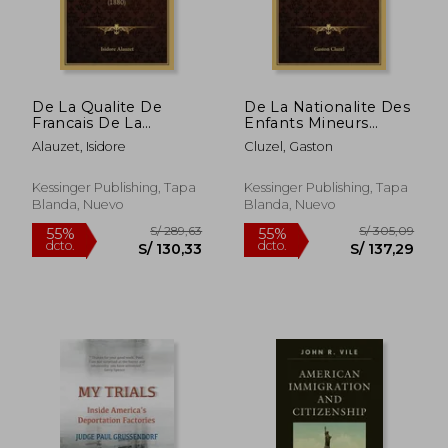
De La Qualite De
De La Nationalite Des
Francais De La
Enfants Mineurs
Naturalisation: Et Du
D'Etrangers: Dans La
Alauzet, Isidore
Cluzel, Gaston
Statut Personnel Des
Legislation Francaise
S/ 328,26
S/ 258,
55%
55%
Etrangers (1880) (en
(1901) (en Francés)
dcto.
dcto.
S/ 147,72
S/ 116,
Francés)
Kessinger Publishing, Tapa
Kessinger Publishing, Tapa
Blanda, Nuevo
Blanda, Nuevo