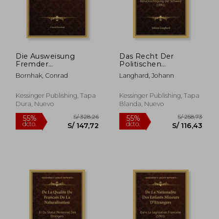
Die Ausweisung
Das Recht Der
S/ 328,26
S/ 335,
55%
55%
Fremder
Politischen
dcto.
dcto.
S/ 147,72
S/ 151,
Staatsangehorigen
Fremdenausweisung:
Bornhak, Conrad
Langhard, Johann
Vom
Mit Besonderer
Volkerrechtlichen
Berucksichtigung Der
Und
Schweiz (1891) (en
Kessinger Publishing, Tapa
Kessinger Publishing, Tapa
Staatsrechtlichen
Alemán)
Dura, Nuevo
Blanda, Nuevo
Standpunkte (1900)
(en Alemán)