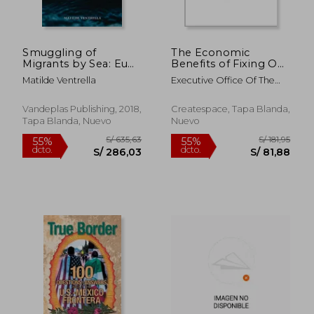
Smuggling of
The Economic
Migrants by Sea: Eu
Benefits of Fixing Our
Legal Framework and
Broken Immigration
Matilde Ventrella
Executive Office Of The
Future Perspective
System
President
(en Inglés)
Vandeplas Publishing, 2018,
Createspace, Tapa Blanda,
Tapa Blanda, Nuevo
Nuevo
S/ 259,19
S/ 247,
55%
55%
dcto.
dcto.
S/ 116,63
S/ 111,