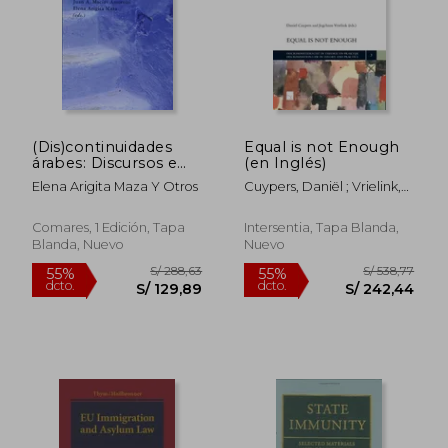
(Dis)continuidades
Equal is not Enough
árabes: Discursos e
(en Inglés)
imaginarios en un
Elena Arigita Maza Y Otros
Cuypers, Daniël ; Vrielink,
contexto de cambios
Jogchum ; Cuypers, Daniël
Comares, 1 Edición, Tapa
Intersentia, Tapa Blanda,
Blanda, Nuevo
Nuevo