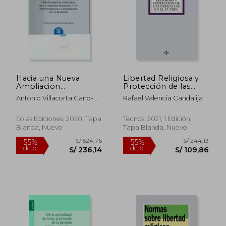
Hacia una Nueva
Libertad Religiosa y
Ampliacion
Protección de las
Tematicamente
Creencias en el
Antonio Villacorta Caño-
Rafael Valencia Candalija
Orientada de la
Fútbol
Vega
Libertad Religiosa y
su Proyeccion en la
Eolas Ediciones, 2020, Tapa
Tecnos, 2021, 1 Edición,
Enseñanza de la
Blanda, Nuevo
Tapa Blanda, Nuevo
Religion
S/ 524,76
S/ 244,
55%
55%
dcto.
dcto.
S/ 236,14
S/ 109,