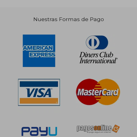
S/ 231,97
55%
dcto.
Nuestras Formas de Pago
S/ 104,39