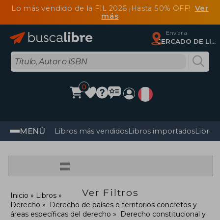
Lo más vendido de la FIL 2026 ¡Hasta 50% OFF!
Ver
más
Enviar a
CERCADO DE LIMA, Lima
0
MENÚ
Libros más vendidos
Libros importados
Libros
=
Ver Filtros
Inicio
Libros
Derecho
Derecho de países o territorios concretos y
áreas específicas del derecho
Derecho constitucional y