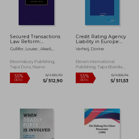
Secured Transactions
Credit Rating Agency
Law Reform:
Liability in Europe:
Principles, Policies
Rating the
Gullifer, Louise ; Akseli,
Verheij, Dorine
and Practice (en
Combination of EU
Orkun
Inglés)
and National Law in
Rights of Redress
Bloomsbury Publishing,
Eleven International
Volume 344 (en
Tapa Dura, Nuevo
Publishing, Tapa Blanda,
S/ 514,72
S/ 220,
Inglés)
55%
55%
Nuevo
dcto.
dcto.
S/ 231,62
S/ 99,