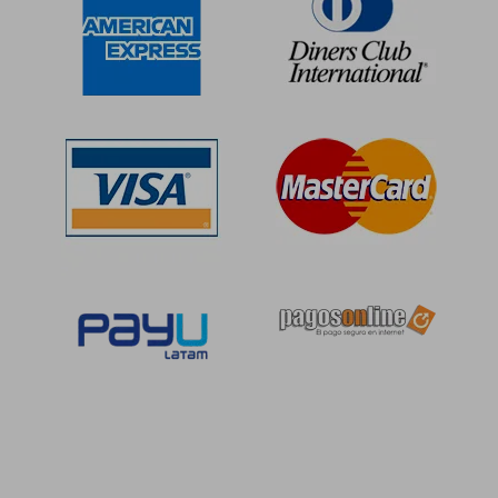
S/ 1.058,48
S/ 2.550,
55%
55%
dcto.
dcto.
S/ 476,32
S/ 1.147,