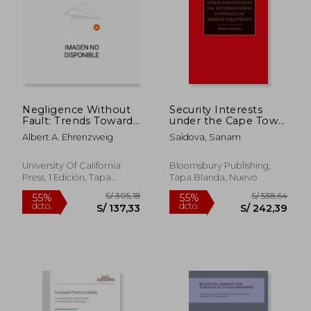
S/ 564,77
S/ 193
55%
55%
dcto.
dcto.
S/ 254,14
S/ 86,
Negligence Without
Security Interests
Fault: Trends Toward
under the Cape Town
and Enterprise
Convention on
Albert A. Ehrenzweig
Saidova, Sanam
Liability for Insurable
International
Loss (en Inglés)
Interests in Mobile
Equipment (en
University Of California
Bloomsbury Publishing,
Inglés)
Press, 1 Edición, Tapa
Tapa Blanda, Nuevo
Blanda, Nuevo