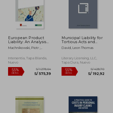
S/ 305,18
S/ 538,
55%
55%
dcto.
dcto.
S/ 137,33
S/ 242,
European Product
Municipal Liability for
Liability: An Analysis
Tortious Acts and
of the State of the Art
Omissions: With
Machnikowski, Piotr ;
David, Leon Thomas
in the Era of New
Particular Reference
Group On Tort Law,
Technologies (en
to the Laws of the
European ; Machnikowski,
Inglés)
State of California (en
Intersentia, Tapa Blanda,
Literary Licensing, LLC,
Piotr
Inglés)
Nuevo
Tapa Dura, Nuevo