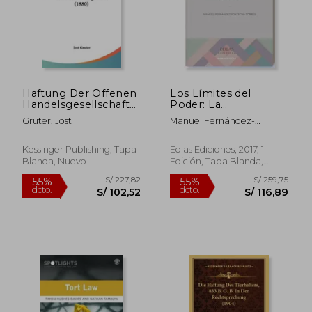
Haftung Der Offenen
Los Límites del
S/ 1.620,84
S/ 715
55%
55%
Handelsgesellschaft
Poder: La
dcto.
dcto.
S/ 729,38
S/ 321,
Fur Delikte Der
Responsabilidad
Gruter, Jost
Manuel Fernández-
Mitglieder (1880) (en
Patrimonial del
Fontecha Torres
Alemán)
Estado (Monografías)
Kessinger Publishing, Tapa
Eolas Ediciones, 2017, 1
Blanda, Nuevo
Edición, Tapa Blanda,
Nuevo