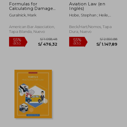
Formulas for
Aviation Law (en
Calculating Damages,
Inglés)
Second Edition (en
Guralnick, Mark
Hobe, Stephan ; Heile,
Inglés)
Moritz
American Bar Association,
Beck/Hart/Nomos, Tapa
Tapa Blanda, Nuevo
Dura, Nuevo
S/ 715,43
S/ 227,
55%
55%
dcto.
dcto.
S/ 321,94
S/ 102,