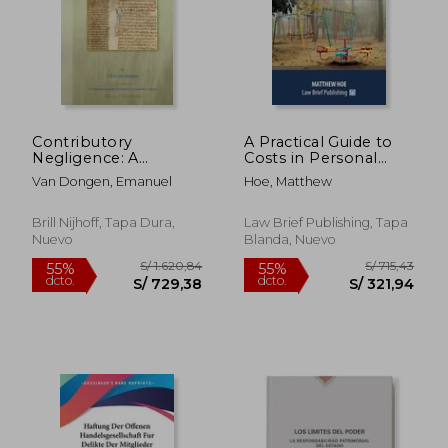
S/ 1.278,64
S/ 428,
55%
55%
dcto.
dcto.
S/ 575,39
S/ 192,
Contributory
A Practical Guide to
Negligence: A
Costs in Personal
Historical and
Injury Claims - 2nd
Van Dongen, Emanuel
Hoe, Matthew
Comparative Study
Edition (en Inglés)
(en Inglés)
Brill Nijhoff, Tapa Dura,
Law Brief Publishing, Tapa
Nuevo
Blanda, Nuevo