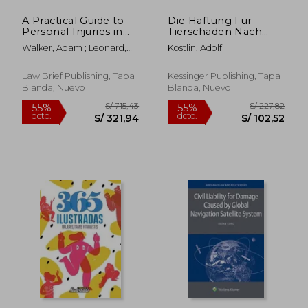
A Practical Guide to
Die Haftung Fur
Personal Injuries in
Tierschaden Nach
Sport (en Inglés)
Dem Burgerlichen
Walker, Adam ; Leonard,
Kostlin, Adolf
Gesetzbuch (1906)
Patricia
(en Alemán)
Law Brief Publishing, Tapa
Kessinger Publishing, Tapa
Blanda, Nuevo
Blanda, Nuevo
S/ 289,63
S/ 630,
55%
40%
dcto.
dcto.
S/ 130,33
S/ 378,