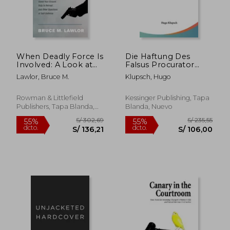
When Deadly Force Is
Die Haftung Des
Involved: A Look at
Falsus Procurator
the Legal Side of
(1900) (en Alemán)
Lawlor, Bruce M.
Klupsch, Hugo
Stand Your Ground,
Duty to Retreat and
Other Questions of
Rowman & Littlefield
Kessinger Publishing, Tapa
Self-Defense (en
Publishers, Tapa Blanda,
Blanda, Nuevo
Inglés)
Nuevo
S/ 1.139,79
S/ 1.136
55%
55%
dcto.
dcto.
S/ 512,90
S/ 511,