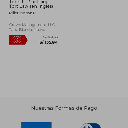
Torts II: Practicing
Tort Law (en Inglés)
Miller, Nelson P.
Crown Management, LLC,
Tapa Blanda, Nuevo
S/ 662,51
S/ 1.296
40%
55%
dcto.
dcto.
S/ 397,51
S/ 583,
Nuestras Formas de Pago