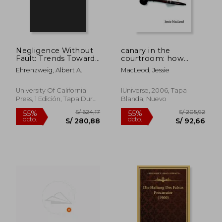
Negligence Without
canary in the
Fault: Trends Toward
courtroom: how
and Enterprise
pesticide poisoning
Ehrenzweig, Albert A.
MacLeod, Jessie
Liability for Insurable
changed a woman's
Loss (en Inglés)
life and forced her
into civil action (en
University Of California
IUniverse, 2006, Tapa
Inglés)
Press, 1 Edición, Tapa Dura,
Blanda, Nuevo
Nuevo
S/ 302,69
S/ 235
55%
55%
dcto.
dcto.
S/ 136,21
S/ 106,