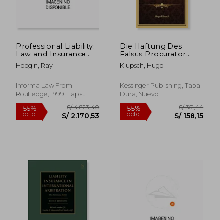
Professional Liability:
Die Haftung Des
Law and Insurance
Falsus Procurator
(en Inglés)
(1900) (en Alemán)
Hodgin, Ray
Klupsch, Hugo
Informa Law From
Kessinger Publishing, Tapa
Routledge, 1999, Tapa
Dura, Nuevo
Dura, Nuevo
S/ 624,17
S/ 205,
55%
55%
dcto.
dcto.
S/ 280,88
S/ 92,