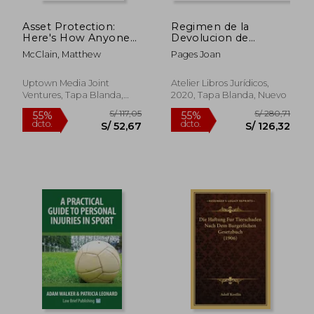
Asset Protection:
Regimen de la
Here's How Anyone
Devolucion de
Can Do It! (en Inglés)
Ingresos y
McClain, Matthew
Pages Joan
Responsabilidad en el
Uptown Media Joint
Atelier Libros Jurídicos,
Ventures, Tapa Blanda,
2020, Tapa Blanda, Nuevo
S/ 267,61
S/ 1.360,
50%
55%
Nuevo
dcto.
dcto.
S/ 133,81
S/ 612,