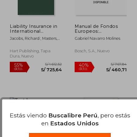
Liability Insurance in
Manual de Fondos
International
Europeos:
Arbitration: The
Programacion,
Jacobs, Richard ; Masters,
Gabriel Navarro Molines
Bermuda Form (en
Gestion, Control y
Lorelie S. ; Qc, Paul Stanley
Inglés)
Evaluacion
Hart Publishing, Tapa
Bosch, S.A., Nuevo
Dura, Nuevo
Estás viendo
Buscalibre Perú
, pero estás
S/ 4.823,40
S/ 351,
55%
55%
en
Estados Unidos
dcto.
dcto.
S/ 2.170,53
S/ 158,