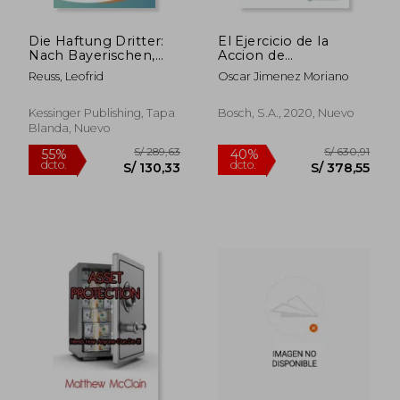
Die Haftung Dritter:
El Ejercicio de la
Nach Bayerischen,
Accion de
Preussischen Und
Responsabilidad
Reuss, Leofrid
Oscar Jimenez Moriano
Reichs-Strafgesetzen
Patrimonial por Daño
S/ 1.746,03
S/ 498,
55%
55%
(1900) (en Alemán)
s Producidos Durante
dcto.
dcto.
la Pandemia de
S/ 785,71
S/ 224,
Kessinger Publishing, Tapa
Bosch, S.A., 2020, Nuevo
Coronavirus
Blanda, Nuevo