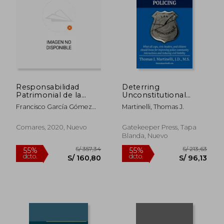
Responsabilidad
Deterring
Patrimonial de la
Unconstitutional
Administración.
Policing: What all
Francisco García Gómez
Martinelli, Thomas J.
Cuándo y Cómo
cops, civic leaders,
De Mercado
Indemniza la
and citizens should
Administración
know for improving
Comares, 2020, Nuevo
Gatekeeper Press, Tapa
police community
Blanda, Nuevo
interactions and
reducing c (en Inglés)
S/ 357,34
S/ 213
55%
55%
dcto.
dcto.