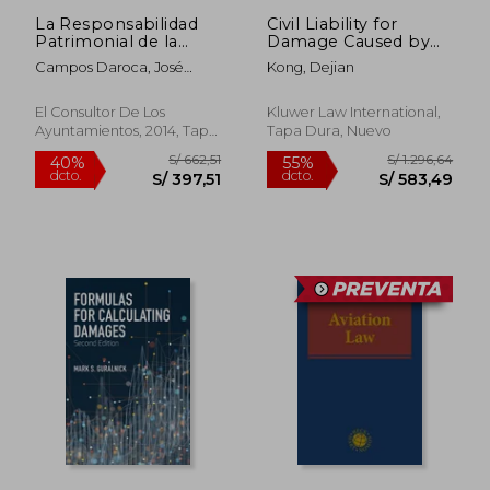
La Responsabilidad
Civil Liability for
Patrimonial de la
Damage Caused by
Administración Local
Global Navigation
Campos Daroca, José
Kong, Dejian
Satellite System (en
María/ Fau De Casajuana
Inglés)
Loustau, Borja
El Consultor De Los
Kluwer Law International,
Ayuntamientos, 2014, Tapa
Tapa Dura, Nuevo
Blanda, Nuevo
S/ 117,05
S/ 280,
55%
55%
dcto.
dcto.
S/ 52,67
S/ 126,