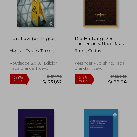
Tort Law (en Inglés)
Die Haftung Des
Tierhalters, 833 B. G.
B. In Der
Hughes-Davies, Timon ;
Smidt, Gustav
Rechtsprechung
Tamblyn, Nathan
S/ 227,82
S/ 259,
55%
55%
(1904) (en Alemán)
dcto.
dcto.
S/ 102,52
S/ 116,
Routledge, 2019, 1 Edición,
Kessinger Publishing, Tapa
Tapa Blanda, Nuevo
Blanda, Nuevo