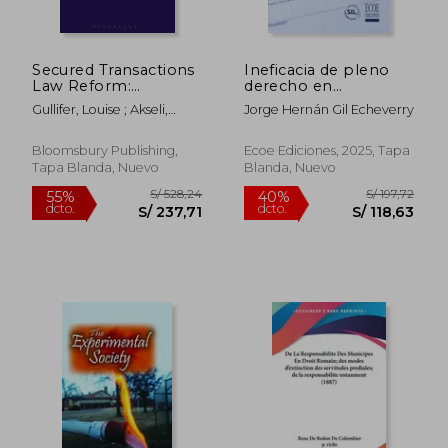
dcto.
dcto.
S/ 725,64
S/ 460,
Secured Transactions
Ineficacia de pleno
Law Reform:
derecho en
Principles, Policies
relaciones
Gullifer, Louise ; Akseli,
Jorge Hernán Gil Echeverry
and Practice (en
contractuales
Orkun
Inglés)
Bloomsbury Publishing,
Ecoe Ediciones, 2025, Tapa
Tapa Blanda, Nuevo
Blanda, Nuevo