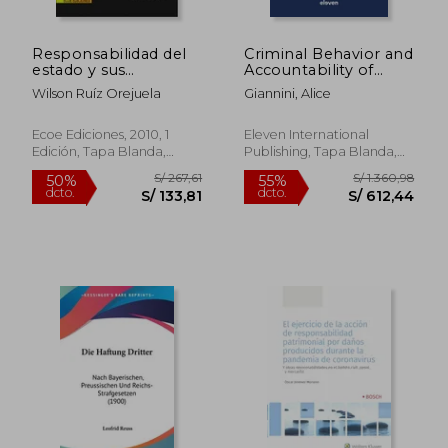
Responsabilidad del
Criminal Behavior and
S/ 528,24
S/ 197
55%
40%
estado y sus
Accountability of
dcto.
dcto.
S/ 237,71
S/ 118,
regímenes
Artificial Intelligence
Wilson Ruíz Orejuela
Giannini, Alice
Systems (en Inglés)
Ecoe Ediciones, 2010, 1
Eleven International
Edición, Tapa Blanda,
Publishing, Tapa Blanda,
Nuevo
Nuevo