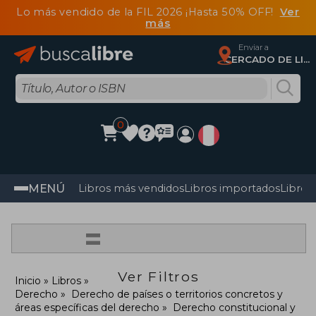
Lo más vendido de la FIL 2026 ¡Hasta 50% OFF!
Ver
más
Enviar a
CERCADO DE LIMA, Lima
0
MENÚ
Libros más vendidos
Libros importados
Libros
=
Ver Filtros
Inicio
Libros
Derecho
Derecho de países o territorios concretos y
áreas específicas del derecho
Derecho constitucional y