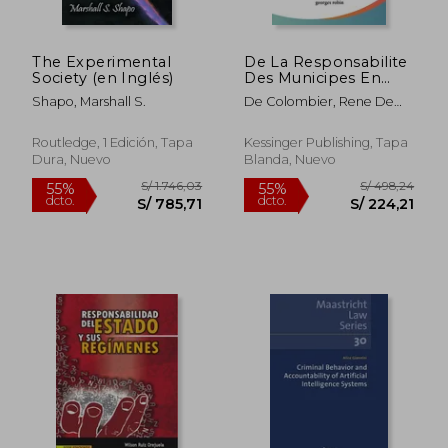
S/ 1.522,34
S/ 1.601
55%
55%
dcto.
dcto.
S/ 685,05
S/ 720,
The Experimental
De La Responsabilite
Society (en Inglés)
Des Municipes En
Droit Romain; des
Shapo, Marshall S.
De Colombier, Rene De
modes d'extinction
Redon ; Riche, P. ; Robin,
des servitudes
Georges
prediales; de la
Routledge, 1 Edición, Tapa
Kessinger Publishing, Tapa
responsabilite
Dura, Nuevo
Blanda, Nuevo
notanment (1887) (en
Francés)