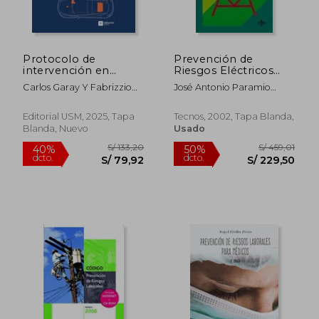
Protocolo de
Prevención de
intervención en
Riesgos Eléctricos
vehículos eléctricos e
(Derecho -
Carlos Garay Y Fabrizzio
José Antonio Paramio
híbridos
Prevención de
Cariñe
Joaquín
Riesgos Laborales)
Editorial USM, 2025, Tapa
Tecnos, 2002, Tapa Blanda,
Blanda, Nuevo
Usado
S/ 137,51
S/ 436,
40%
55%
dcto.
dcto.
S/ 82,51
S/ 196,