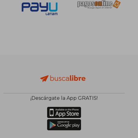
S/ 371,06
S/ 261,
55%
55%
dcto.
dcto.
S/ 166,98
S/ 117,
¡Descárgate la App GRATIS!