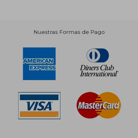
Nuestras Formas de Pago
S/ 281,14
S/ 374,
40%
40%
dcto.
dcto.
S/ 168,68
S/ 224,