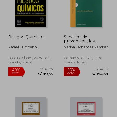
Riesgos Quimicos
Servicios de
prevencion, los
(Trabajo Y Seguridad
Rafael Humberto
Marina Fernandez Ramirez
Social)
Villamizar Vargas, Yula
Mercedes Giraldo Castaño
Ecoe Ediciones, 2023, Tapa
Comares Ed.- S.L., Tapa
Blanda, Nuevo
Blanda, Nuevo