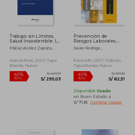
S/ 263,31
S/ 148,
55%
55%
dcto.
dcto.
S/ 118,49
S/ 66,
Trabajo sin Límites,
Prevención de
Salud Insostenible: La
Riesgos Laborales.
Intensificación del
Nivel Básico
P&Eacute;Rez Zapata,
Javier Rodrigo
Trabajo del
&Oacute;Scar
Agull&Oacute;
Conocimiento
Marcial Pons, 2000, Tapa
Paraninfo, 2007, 1 Edición,
Blanda, Nuevo
Tapa Blanda, Nuevo
Disponible
Usado
en Buen Estado a
S/ 71,61
.
Comprar Usado