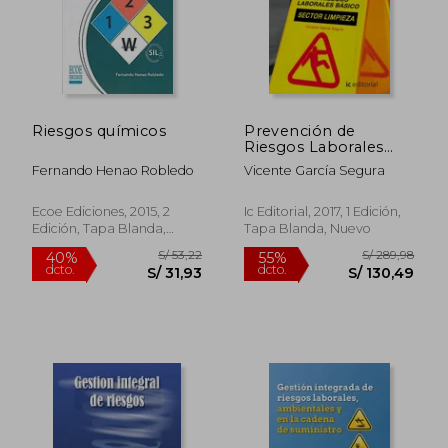
S/ 163,21
S/ 137
55%
40%
dcto.
dcto.
S/ 73,45
S/ 82,
Riesgos químicos
Prevención de
Riesgos Laborales
Básico. Sector
Fernando Henao Robledo
Vicente García Segura
Limpieza
Ecoe Ediciones, 2015, 2
Ic Editorial, 2017, 1 Edición,
Edición, Tapa Blanda,
Tapa Blanda, Nuevo
Nuevo