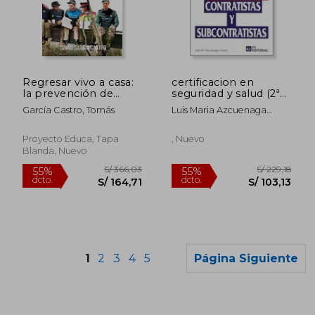
S/ 149,25
S/ 343
40%
55%
dcto.
dcto.
S/ 89,55
S/ 154,
Regresar vivo a casa:
certificacion en
la prevención de
seguridad y salud (2ª
riesgos laborales en
ed.)
García Castro, Tomás
Luis Maria Azcuenaga
los cuerpos de policía
Linaza
Proyecto Educa, Tapa
, Nuevo
Blanda, Nuevo
1
2
3
4
5
Página Siguiente