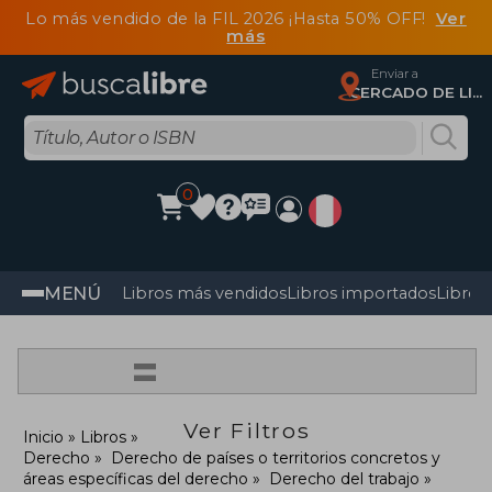
Lo más vendido de la FIL 2026 ¡Hasta 50% OFF!
Ver
más
Enviar a
CERCADO DE LIMA, Lima
0
MENÚ
Libros más vendidos
Libros importados
Libros
=
Ver Filtros
Inicio
Libros
Derecho
Derecho de países o territorios concretos y
áreas específicas del derecho
Derecho del trabajo