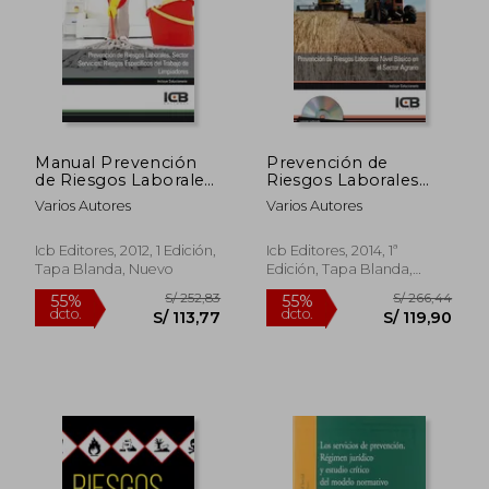
Manual Prevención
Prevención de
de Riesgos Laborales.
Riesgos Laborales
Sector Servicios:
Nivel Básico en el
Varios Autores
Varios Autores
Riesgos Específicos
Sector Agrario-
del Trabajo de
Incluye Contenido
Limpiadores
Multimedia
Icb Editores, 2012, 1 Edición,
Icb Editores, 2014, 1ª
Tapa Blanda, Nuevo
Edición, Tapa Blanda,
Nuevo
S/ 163,21
S/ 163
55%
55%
dcto.
dcto.
S/ 73,45
S/ 73,