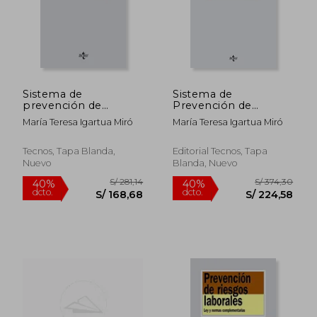
S/ 256,29
S/ 252,
55%
55%
dcto.
dcto.
S/ 115,33
S/ 113,
Sistema de
Sistema de
prevención de
Prevención de
riesgos laborales
Riesgos Laborales
María Teresa Igartua Miró
María Teresa Igartua Miró
(Derecho - Biblioteca
Universitaria De
Editorial Tecnos)
Tecnos, Tapa Blanda,
Editorial Tecnos, Tapa
Nuevo
Blanda, Nuevo