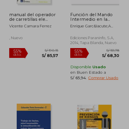
manual del operador
Función del Mando
de carretillas ele
Intermedio en la
(2ªed)
Prevención de
Vicente Camara Ferrez
Enrique Garc&Iacute;A
Riesgos Laborales
Prado
, Nuevo
Ediciones Paraninfo, S.A,
2014, Tapa Blanda, Nuevo
Disponible
Usado
en Buen Estado a
S/ 65,94
.
Comprar Usado