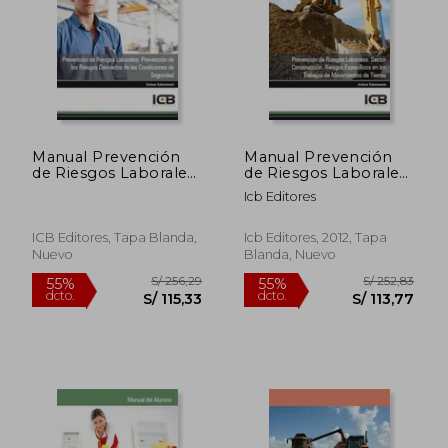
Manual Prevención
Manual Prevención
de Riesgos Laborales:
de Riesgos Laborales.
Prevención de los
Sector Construcción.
Icb Editores
Riesgos Derivados de
Riesgos Específicos
las Condiciones de
en los Trabajos de
Seguridad
Movimientos de
ICB Editores, Tapa Blanda,
Icb Editores, 2012, Tapa
Tierras
Nuevo
Blanda, Nuevo
S/ 259,75
S/ 203,
55%
55%
dcto.
dcto.
S/ 116,89
S/ 91,