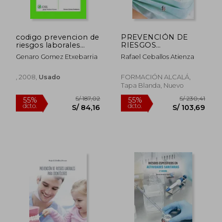
codigo prevencion de
PREVENCIÓN DE
riesgos laborales
RIESGOS
2008
LABORALES PARA
Genaro Gomez Etxebarria
Rafael Ceballos Atienza
MÉDICOS
, 2008,
Usado
FORMACIÓN ALCALÁ,
Tapa Blanda, Nuevo
S/ 133,20
S/ 459,
40%
50%
dcto.
dcto.
S/ 79,92
S/ 229,