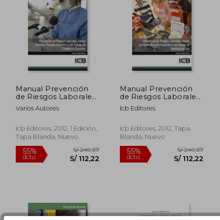
S/ 491,71
S/ 137
40%
40%
Manual Prevención
Manual Prevención
dcto.
dcto.
S/ 295,03
S/ 82,
de Riesgos Laborales.
de Riesgos Laborales.
Sector Sanitario:
Sector Servicios:
Varios Autores
Icb Editores
Riesgos Específicos
Riesgos Específicos
del Trabajo de
del Trabajo de
Protésicos Dentales
Personal de Caja
Icb Editores, 2012, 1 Edición,
Icb Editores, 2012, Tapa
Tapa Blanda, Nuevo
Blanda, Nuevo