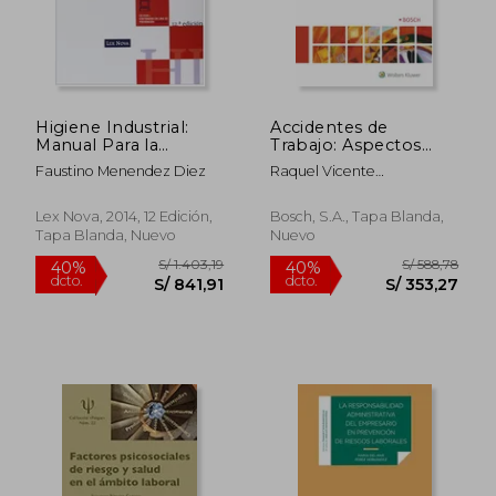
Higiene Industrial:
Accidentes de
S/ 233,52
S/ 185
50%
40%
Manual Para la
Trabajo: Aspectos
dcto.
dcto.
S/ 116,76
S/ 111,
Formacion del
Procesales
Faustino Menendez Diez
Raquel Vicente
Especialista
Andr&Eacute;S
Lex Nova, 2014, 12 Edición,
Bosch, S.A., Tapa Blanda,
Tapa Blanda, Nuevo
Nuevo