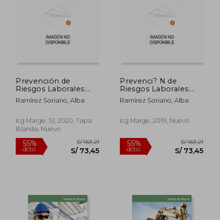
Prevención de
Prevenci? N de
Riesgos Laborales:
Riesgos Laborales:
Personal de Reparto
Personal Monitor
Ramírez Soriano, Alba
Ramírez Soriano, Alba
y de Conducción
Icg Marge, Sl, 2020, Tapa
Icg Marge, 2019, Nuevo
Blanda, Nuevo
S/ 249,37
S/ 249,
55%
55%
dcto.
dcto.
S/ 112,22
S/ 112,