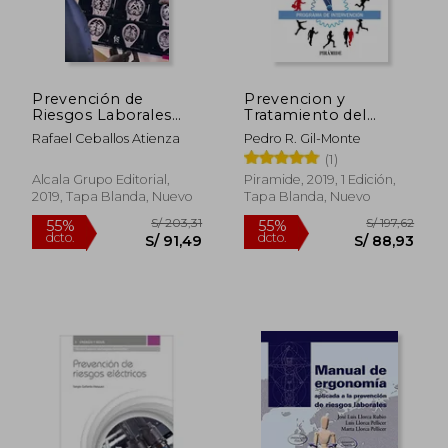
Prevención de
Prevencion y
Riesgos Laborales
Tratamiento del
Para Técnicos en
Sindrome de
Rafael Ceballos Atienza
Pedro R. Gil-Monte
Radiología [Próxima
Quemarse por el
(1)
Aparición]
Trabajo (Burnout)
Alcala Grupo Editorial,
Piramide, 2019, 1 Edición,
2019, Tapa Blanda, Nuevo
Tapa Blanda, Nuevo
S/ 200,30
S/ 281
55%
55%
dcto.
dcto.
S/ 90,13
S/ 126,