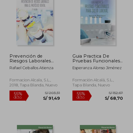
S/ 190,15
S/ 151
55%
55%
dcto.
dcto.
S/ 85,57
S/ 68,
Prevención de
Guia Practica De
Riesgos Laborales
Pruebas Funcionales
Para el Protésico
Para Salud Laboral
Rafael Ceballos Atienza
Esperanza Alonso Jiménez
Dental -2 [Próxima
Aparición]
Formacion Alcala, S.L.,
Formación Alcalá, S.L.,
2018, Tapa Blanda, Nuevo
Tapa Blanda, Nuevo