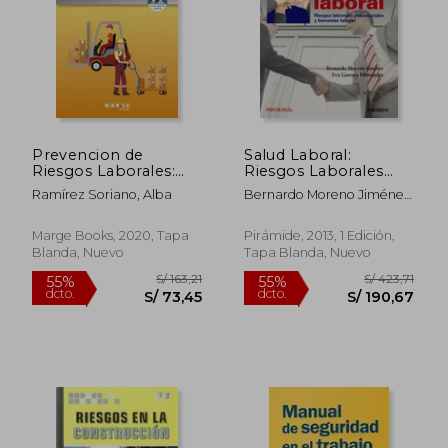
Prevencion de
Salud Laboral:
Riesgos Laborales:
Riesgos Laborales
Maquinas de Carga
Psicosociales y
Ramírez Soriano, Alba
Bernardo Moreno Jiménez;
Bienestar Laboral
Eva Garrosa Hernández
(Psicología)
Marge Books, 2020, Tapa
Pirámide, 2013, 1 Edición,
Blanda, Nuevo
Tapa Blanda, Nuevo
S/ 163,21
S/ 423,
55%
55%
dcto.
dcto.
S/ 73,45
S/ 190,