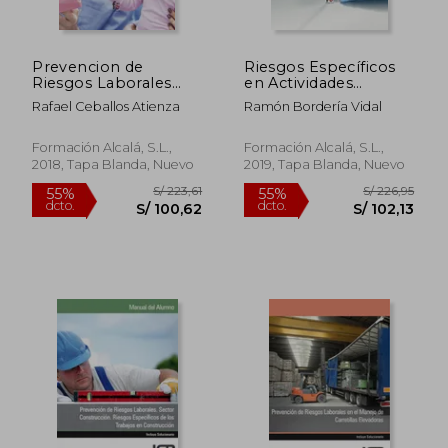
Prevencion de
Riesgos Específicos
Riesgos Laborales
en Actividades
Para Odontologos
Sanitarias 2ª Edición
Rafael Ceballos Atienza
Ramón Bordería Vidal
[Próxima Aparición]
Formación Alcalá, S.L.,
Formación Alcalá, S.L.,
2018, Tapa Blanda, Nuevo
2019, Tapa Blanda, Nuevo
S/ 187,02
S/ 230,
55%
55%
dcto.
dcto.
S/ 84,16
S/ 103,