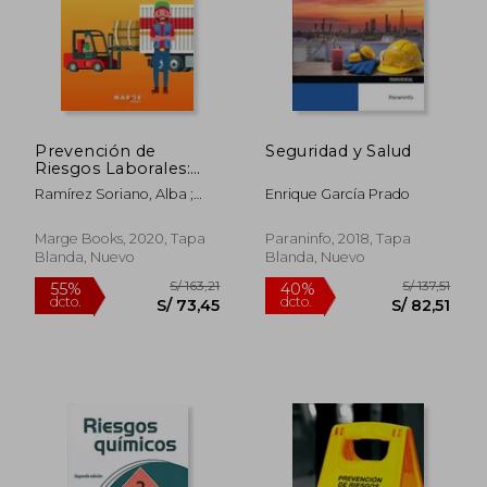
S/ 247,14
S/ 71
50%
40%
dcto.
dcto.
S/ 123,57
S/ 42,
Prevención de
Seguridad y Salud
Riesgos Laborales:
Personal de
Ramírez Soriano, Alba ;
Enrique García Prado
Transporte y Estiba
Hernández Ramos, Eva
María
Marge Books, 2020, Tapa
Paraninfo, 2018, Tapa
Blanda, Nuevo
Blanda, Nuevo