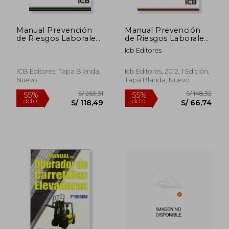
Manual Prevención
Manual Prevención
de Riesgos Laborales.
de Riesgos Laborales
Sector Construcción.
en el Manejo de
Icb Editores
Riesgos Específicos
Carretillas Elevadoras
de los Trabajos en
Construcción
ICB Editores, Tapa Blanda,
Icb Editores, 2012, 1 Edición,
Nuevo
Tapa Blanda, Nuevo
S/ 223,61
S/ 226,
55%
55%
dcto.
dcto.
S/ 100,62
S/ 102,