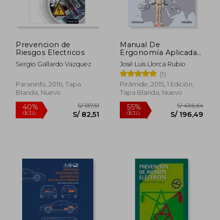
Prevencion de
Manual De
Riesgos Electricos
Ergonomía Aplicada
A La Prevención De
Sergio Gallardo Vazquez
José Luis Llorca Rubio
Riesgos Laborales
(1)
(Psicología)
Paraninfo, 2016, Tapa
Pirámide, 2015, 1 Edición,
Blanda, Nuevo
Tapa Blanda, Nuevo
S/ 203,31
S/ 197
55%
55%
dcto.
dcto.
S/ 91,49
S/ 88,