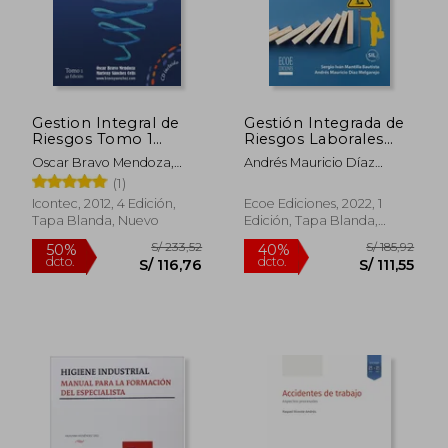
S/ 53,22
S/ 289,
40%
55%
dcto.
dcto.
S/ 31,93
S/ 130,
Gestion Integral de
Gestión Integrada de
Riesgos Tomo 1
Riesgos Laborales
(Incluye cd con
Ambientales y en la
Oscar Bravo Mendoza,
Andrés Mauricio Díaz
Multiples Ejercicios
Cadena de Suministro
Marleny Sánchez Celis
Melgarejo | Sergio Iván
(1)
Resueltos)
Mantilla Bautista
Icontec, 2012, 4 Edición,
Ecoe Ediciones, 2022, 1
Tapa Blanda, Nuevo
Edición, Tapa Blanda,
Nuevo