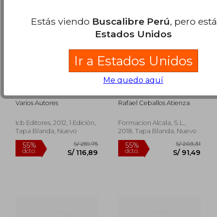
Estás viendo
Buscalibre Perú
, pero est
Estados Unidos
Ir a Estados Unidos
Me quedo aquí
Manual Prevención
Prevencion de
de Riesgos Laborales.
Riesgos Laborales
Sector Servicios:
Para Podologos 2
Varios Autores
Rafael Ceballos Atienza
Riesgos Específicos
Edición
del Trabajo de
Conductores
Icb Editores, 2012, 1 Edición,
Formacion Alcala, S.L.,
Mecánicos
Tapa Blanda, Nuevo
2018, Tapa Blanda, Nuevo
S/ 203,31
S/ 152
55%
55%
dcto.
dcto.
S/ 91,49
S/ 68,