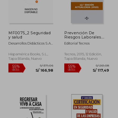
S/ 252,83
S/ 266,
55%
55%
dcto.
dcto.
S/ 113,77
S/ 119,
MF0075_2 Seguridad
Prevención De
y salud
Riesgos Laborales.
Ley Y Normas
Desarrollos Didácticos S.A.
Editorial Tecnos
Complementarias
De C.V.
(Derecho - Biblioteca
De Textos Legales)
Hispamérica Books, S.L.,
Tecnos, 2015, 12 Edición,
Tapa Blanda, Nuevo
Tapa Blanda, Nuevo