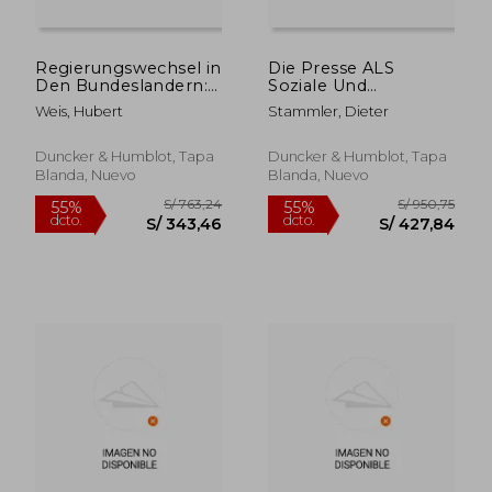
S/ 325,37
S/ 1.263
55%
55%
dcto.
dcto.
S/ 146,41
S/ 568,
Regierungswechsel in
Die Presse ALS
Den Bundeslandern:
Soziale Und
Verfassungspraxis
Verfassungsrechtliche
Weis, Hubert
Stammler, Dieter
Und Geltendes Recht
Institution: Eine
(en Alemán)
Untersuchung Zur
Pressefreiheit Nach
Duncker & Humblot, Tapa
Duncker & Humblot, Tapa
Dem Bonner
Blanda, Nuevo
Blanda, Nuevo
Grundgesetz (en
Alemán)