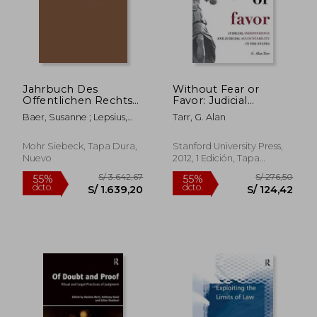
Jahrbuch Des
Without Fear or
Offentlichen Rechts
Favor: Judicial
Der Gegenwart (en
Independence and
Baer, Susanne ; Lepsius,
Tarr, G. Alan
Alemán)
Judicial Accountability
Oliver ; Schonberger,
S/ 154,14
S/ 184,
55%
55%
in the States
Christoph
dcto.
dcto.
(Stanford Studies in
S/ 69,36
S/ 83,
Mohr Siebeck, Tapa Dura,
Stanford University Press,
law and Politics) (en
Nuevo
2012, 1 Edición, Tapa
Inglés)
Blanda, Nuevo