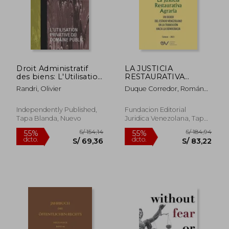
Droit Administratif
LA JUSTICIA
S/ 308,56
S/ 259
55%
55%
des biens: L'Utilisation
RESTAURATIVA
dcto.
dcto.
S/ 138,85
S/ 116,
Privative Du Domaine
AGRARIA. Un deber
Randri, Olivier
Duque Corredor, Román
Public (en Francés)
del Estado
José
Venezolano en la
transición hacia la
Independently Published,
Fundacion Editorial
democracia
Tapa Blanda, Nuevo
Juridica Venezolana, Tapa
Blanda, Nuevo