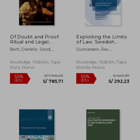
Of Doubt and Proof:
Exploiting the Limits
Ritual and Legal
of Law: Swedish
Practices of
Feminism and the
Berti, Daniela ; Good,
Gunnarsson, Åsa ;
Judgment (en Inglés)
Challenge to
Anthony
Svensson, Eva-Maria
Pessimism (en Inglés)
Routledge, 1 Edición, Tapa
Routledge, 1 Edición, Tapa
Dura, Nuevo
Blanda, Nuevo
S/ 3.642,67
S/ 276,
55%
55%
dcto.
dcto.
S/ 1.639,20
S/ 124,