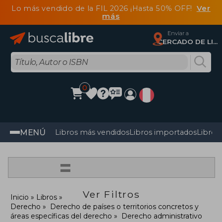
Lo más vendido de la FIL 2026 ¡Hasta 50% OFF!
Ver
más
Enviar a
CERCADO DE LIMA, Lima
0
MENÚ
Libros más vendidos
Libros importados
Libros
=
Ver Filtros
Inicio
Libros
Derecho
Derecho de países o territorios concretos y
áreas específicas del derecho
Derecho administrativo