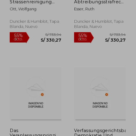
Strassenreinigung
Abtreibungsstrafrecht:
ALS Natural- Und
Eine
Ott, Wolfgang
Esser, Ruth
Geldlast (en Alemán)
Verfassungsrechtliche
Analyse (en Alemán)
Duncker & Humblot, Tapa
Duncker & Humblot, Tapa
Blanda, Nuevo
Blanda, Nuevo
S/ 543,10
S/ 1.051
55%
55%
dcto.
dcto.
S/ 244,40
S/ 473,
Das
Verfassungsgerichtsbarkei
Veranlassungsprinzip
Demokratie Und