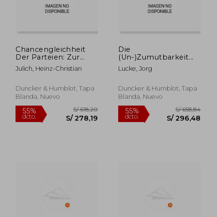
Chancengleichheit
Die
Der Parteien: Zur
(Un-)Zumutbarkeit
Grenze Staatlichen
ALS Allgemeine
Julich, Heinz-Christian
Lucke, Jorg
Handelns Gegenuber
Grenze Offentlich-
Den Politischen
Rechtlicher Pflichten
Parteien Nach Dem
Des Burgers (en
Duncker & Humblot, Tapa
Duncker & Humblot, Tapa
Grundgesetz (en
Alemán)
Blanda, Nuevo
Blanda, Nuevo
Alemán)
S/ 1.746,03
S/ 206,
55%
55%
dcto.
dcto.
S/ 785,71
S/ 93,