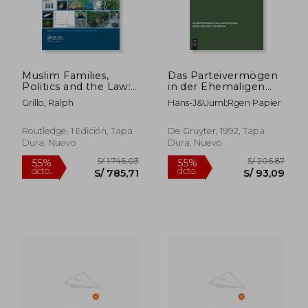
Muslim Families,
Das Parteivermögen
Politics and the Law:
in der Ehemaligen
A Legal Industry in
Ddr: Aktuelle
Grillo, Ralph
Hans-J&Uuml;Rgen Papier
Multicultural Britain
Rechtsfragen der
(en Inglés)
Feststellung,
Sicherung und
Routledge, 1 Edición, Tapa
De Gruyter, 1992, Tapa
Verwendung
Dura, Nuevo
Dura, Nuevo
(Schriftenreihe der
Juristischen
Gesellschaft zu Berlin)
S/ 1.746,03
S/ 649,
(en Alemán)
55%
55%
dcto.
dcto.
S/ 785,71
S/ 292,