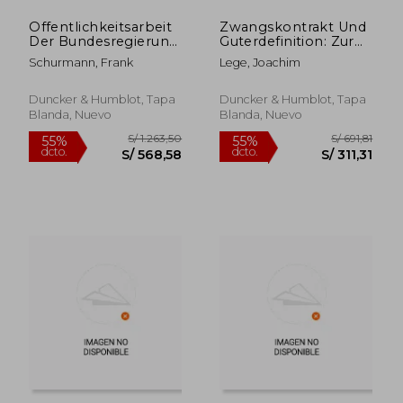
Offentlichkeitsarbeit
Zwangskontrakt Und
Der Bundesregierung:
Guterdefinition: Zur
Strukturen, Medien,
Klarung Der Begriffe
Schurmann, Frank
Lege, Joachim
Auftrag Und Grenzen
'Enteignung' Und
Eines Informalen
'Inhalts- Und
Instruments Der
Schrankenbestimmung
Duncker & Humblot, Tapa
Duncker & Humblot, Tapa
Staatsleitung (en
Des Eigentums (en
Blanda, Nuevo
Blanda, Nuevo
Alemán)
Alemán)
S/ 783,39
S/ 481,
55%
55%
dcto.
dcto.
S/ 352,53
S/ 216,