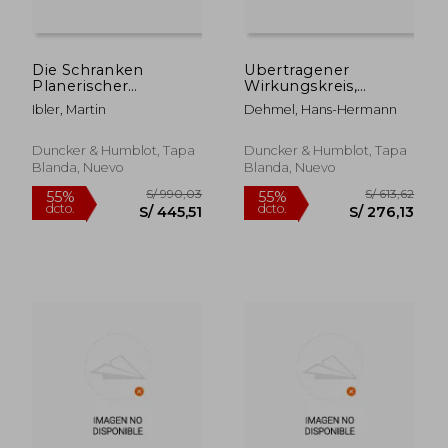
dcto.
dcto.
S/ 433,30
S/ 402,
Die Schranken
Ubertragener
Planerischer
Wirkungskreis,
Gestaltungsfreiheit
Auftragsangelegenheiten
Ibler, Martin
Dehmel, Hans-Hermann
Im
Und Pflichtaufgaben
Planfeststellungsrecht
Nach Weisung: Die
(en Alemán)
Durchfuhrung
Duncker & Humblot, Tapa
Duncker & Humblot, Tapa
Staatlicher Aufgaben
Blanda, Nuevo
Blanda, Nuevo
Durch Die
Gemeinden - Grun
(en Alemán)