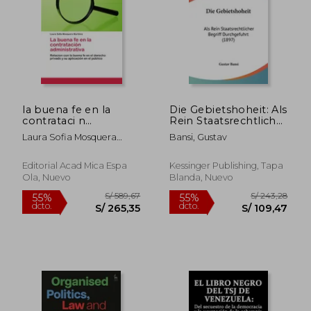
S/ 288,52
S/ 287,
55%
55%
dcto.
dcto.
S/ 129,84
S/ 129,
la buena fe en la
Die Gebietshoheit: Als
contrataci n
Rein Staatsrechtlicher
administrativa
Begriff Durchgefuhrt
Laura Sofia Mosquera
Bansi, Gustav
(1897) (en Alemán)
Martinez
Editorial Acad Mica Espa
Kessinger Publishing, Tapa
Ola, Nuevo
Blanda, Nuevo