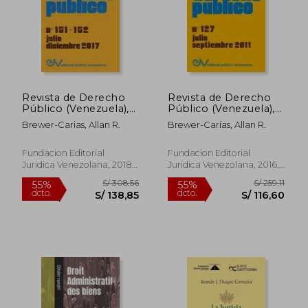
S/ 285,80
S/ 308,
55%
55%
dcto.
dcto.
S/ 128,61
S/ 138,
Revista de Derecho
Revista de Derecho
Público (Venezuela),
Público (Venezuela),
no. 151-152, Julo-
no. 127, Julio-
Brewer-Carias, Allan R.
Brewer-Carías, Allan R.
Diciembre 2018
Septiembre 2011
Fundacion Editorial
Fundacion Editorial
Juridica Venezolana, 2018,
Juridica Venezolana, 2016,
Tapa Blanda, Nuevo
Tapa Blanda, Nuevo