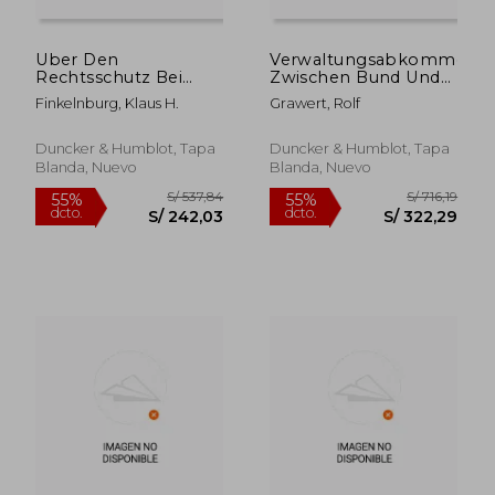
Uber Den
Verwaltungsabkommen
S/ 990,03
S/ 613
55%
55%
Rechtsschutz Bei
Zwischen Bund Und
dcto.
dcto.
S/ 445,51
S/ 276,
Anwaltlichen
Landern in Der
Finkelnburg, Klaus H.
Grawert, Rolf
Zulassungsstreitigkeiten:
Bundesrepublik
Kritische Beitrage Zur
Deutschland: Eine
Bundesrechtsanwaltsordnung
Kritische
Duncker & Humblot, Tapa
Duncker & Humblot, Tapa
(en Alemán)
Untersuchung Der
Blanda, Nuevo
Blanda, Nuevo
Gegenwartigen
Staatspraxis Mit Einer
(en Alemán)