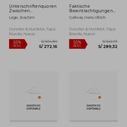
Unterschriftenquoren
Faktische
Zwischen
Beeintrachtigungen
Parteienstaat Und
Im Bereich Der
Lege, Joachim
Gallwas, Hans-Ullrich
Selbstverwaltung: Die
Grundrechte: Ein
Rechtsprechung
Beitrag Zum Begriff
Zum Kommunalen
Der Nebenwirkungen
Duncker & Humblot, Tapa
Duncker & Humblot, Tapa
Wahlvorschlagsrecht
(en Alemán)
Blanda, Nuevo
Blanda, Nuevo
(en Alemán)
S/ 768,40
S/ 1.141
55%
55%
dcto.
dcto.
S/ 345,78
S/ 513,