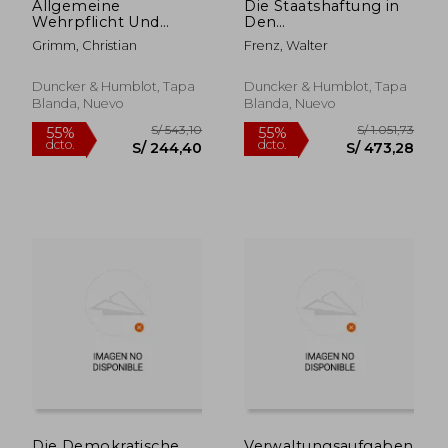
Allgemeine
Die Staatshaftung in
Wehrpflicht Und
Den
Menschenwurde (en
Beleihungstatbestanden
Grimm, Christian
Frenz, Walter
Alemán)
(en Alemán)
Duncker & Humblot, Tapa
Duncker & Humblot, Tapa
Blanda, Nuevo
Blanda, Nuevo
S/ 604,80
S/ 642,
55%
55%
dcto.
dcto.
S/ 272,16
S/ 289,
Die Demokratische
Verwaltungsaufgaben