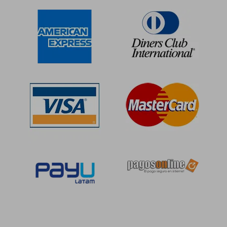
dcto.
dcto.
S/ 568,58
S/ 424,