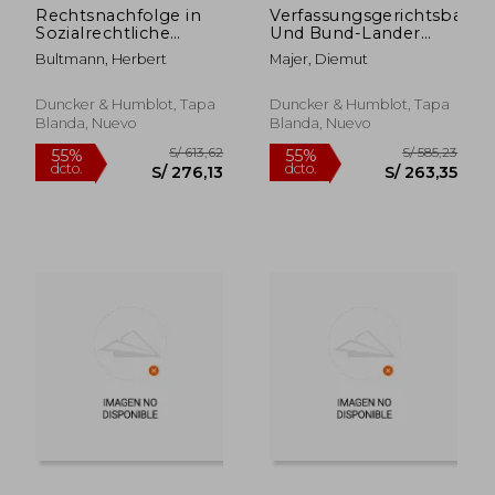
Rechtsnachfolge in
Verfassungsgerichtsbarkei
Sozialrechtliche
Und Bund-Lander
Anspruche (en
Konflikte: Ein Beitrag
Bultmann, Herbert
Majer, Diemut
Alemán)
Zu Den
Empfehlungen Der
Enquete-Kommission
Duncker & Humblot, Tapa
Duncker & Humblot, Tapa
Verfassungsreform
Blanda, Nuevo
Blanda, Nuevo
Zur Erweiterung Der
Kom (en Alemán)
S/ 1.263,50
S/ 691
55%
55%
dcto.
dcto.
S/ 568,58
S/ 311,