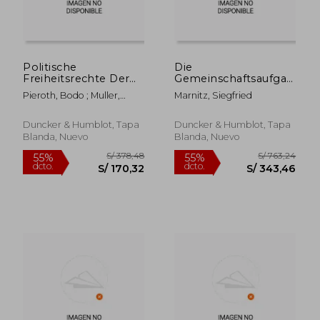
Politische
Die
Freiheitsrechte Der
Gemeinschaftsaufgaben
Rundfunkmitarbeiter
Des Art. 91 a Gg ALS
Pieroth, Bodo ; Muller,
Marnitz, Siegfried
(en Alemán)
Versuch Einer
Friedrich
Verfassungsrechtlichen
Institutionalisierung
Duncker & Humblot, Tapa
Duncker & Humblot, Tapa
Der
Blanda, Nuevo
Blanda, Nuevo
Bundesstaatlichen
Kooperation: Eine
Verf (en Alemán)
S/ 618,20
S/ 658,
55%
55%
dcto.
dcto.
S/ 278,19
S/ 296,