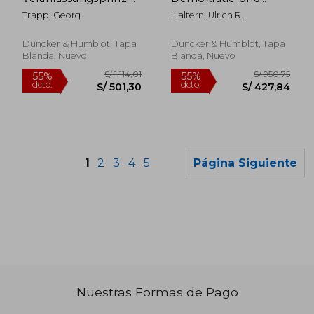
in Der
Misstrauen: Das
Trapp, Georg
Haltern, Ulrich R.
Finanzverfassung Der
Bundesverfassungsgericht
Bundesrepublik
in Einer
Deutschland (en
Verfassungstheorie
Duncker & Humblot, Tapa
Duncker & Humblot, Tapa
Alemán)
Zwischen Populismus
Blanda, Nuevo
Blanda, Nuevo
Und Progressivismu
(en Alemán)
1
2
3
4
5
Página Siguiente
Nuestras Formas de Pago
S/ 1.263,50
S/ 944,
55%
55%