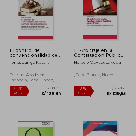
S/ 185,05
S/ 175,
El control de
El Arbitraje en la
convencionalidad de
Contratación Pública
las normas
en el Perú: Sobre el
Torres Zúñiga Natalia
Horacio C&Aacute;Nepa
constitucionales
Arbitraje ad hoc y
Administrado
Editorial Académica
, Tapa Blanda, Nuevo
Española, Tapa Blanda,
Nuevo