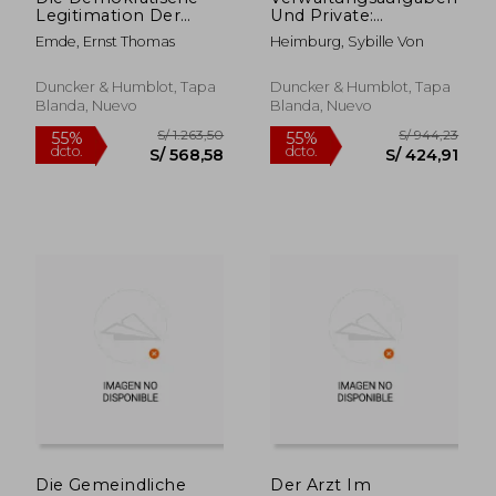
Legitimation Der
Und Private:
Funktionalen
Funktionen Und
Emde, Ernst Thomas
Heimburg, Sybille Von
Selbstverwaltung:
Typen Der
Eine
Beteiligung Privater
Verfassungsrechtliche
an Offentlichen
Duncker & Humblot, Tapa
Duncker & Humblot, Tapa
Studie Anhand Der
Aufgaben Unter
Blanda, Nuevo
Blanda, Nuevo
Kammern, Der
Besonderer
Sozialversicherungstrager
Berucksichtigung Des
(en Alemán)
Baurecht (en Alemán)
S/ 613,62
S/ 585,
55%
55%
dcto.
dcto.
S/ 276,13
S/ 263,
Die Gemeindliche
Der Arzt Im