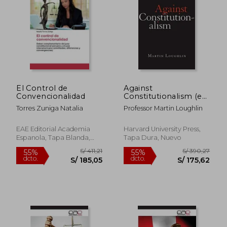
El Control de
Against
Convencionalidad
Constitutionalism (en
Inglés)
Torres Zuniga Natalia
Professor Martin Loughlin
EAE Editorial Academia
Harvard University Press,
Espanola, Tapa Blanda,
Tapa Dura, Nuevo
Nuevo
S/ 411,21
S/ 390,
55%
55%
dcto.
dcto.