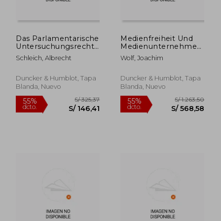
Das Parlamentarische
Medienfreiheit Und
Untersuchungsrecht
Medienunternehmen
Des Bundestages (en
(en Alemán)
Schleich, Albrecht
Wolf, Joachim
Alemán)
Duncker & Humblot, Tapa
Duncker & Humblot, Tapa
Blanda, Nuevo
Blanda, Nuevo
S/ 962,89
S/ 895,
55%
55%