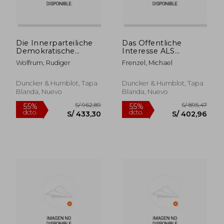
Die Innerparteiliche
Das Offentliche
Demokratische
Interesse ALS
Ordnung Nach Dem
Voraussetzung Der
Wolfrum, Rudiger
Frenzel, Michael
Parteiengesetz (en
Enteignung (en
Alemán)
Alemán)
Duncker & Humblot, Tapa
Duncker & Humblot, Tapa
Blanda, Nuevo
Blanda, Nuevo
S/ 378,48
S/ 763,
55%
55%
dcto.
dcto.
S/ 170,32
S/ 343,