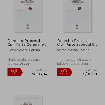
Derecho Procesal
Derecho Procesal
Civil Parte General 9ª
Civil Parte Especial 9ª
Edición 2017
Edición (Manuales de
Victor Moreno Catena
Victor Moreno Catena
(Manuales de
Derecho Procesal)
Derecho Procesal)
Tirant Lo Blanch, Tapa
Tirant Lo Blanch, 2017, 9
Blanda,
Usado
Edición, Tapa Blanda,
Usado
S/ 230,99
S/ 248,
55%
55%
dcto.
dcto.