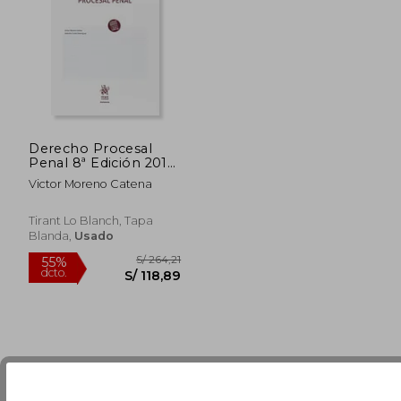
S/ 103,94
S/ 111,
Derecho Procesal
Penal 8ª Edición 2017
(Manuales de
Victor Moreno Catena
Derecho Procesal)
Tirant Lo Blanch, Tapa
Blanda,
Usado