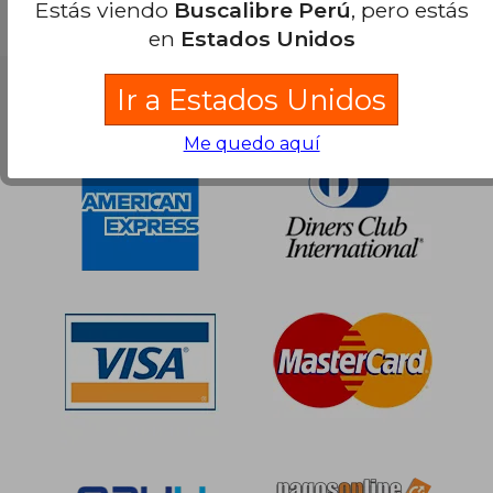
Estás viendo
Buscalibre Perú
, pero estás
S/ 264,21
55%
en
Estados Unidos
dcto.
S/ 118,89
Ir a Estados Unidos
Nuestras Formas de Pago
Me quedo aquí