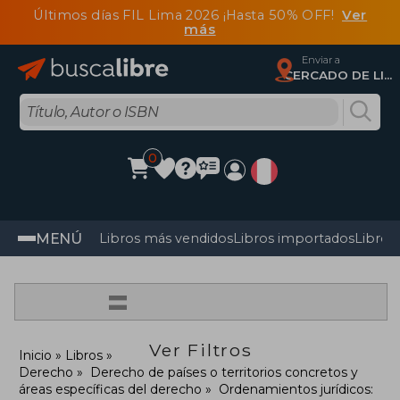
Últimos días FIL Lima 2026 ¡Hasta 50% OFF!
Ver
más
Enviar a
CERCADO DE LIMA, Lima
0
MENÚ
Libros más vendidos
Libros importados
Libros
=
Ver Filtros
Inicio
Libros
Derecho
Derecho de países o territorios concretos y
áreas específicas del derecho
Ordenamientos jurídicos: