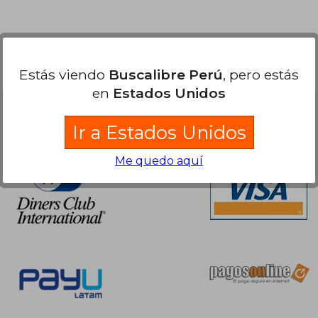
.808,39
13,78
Estás viendo
Buscalibre Perú
, pero estás
en
Estados Unidos
Nuestras Formas de Pago
Ir a Estados Unidos
Me quedo aquí