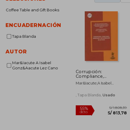
Coffee Table and Gift Books
ENCUADERNACIÓN
Tapa Blanda
AUTOR
Mar&Iacute A Isabel
Gonz&Aacute Lez Cano
Corrupción:
Compliance,
Represión y
Mar&Iacute;A Isabel
Recuperación de
Gonz&Aacute;Lez Cano
Activos (Corrupción,
Crimen Organizado y
, Tapa Blanda,
Usado
Delincuencia
Económica)