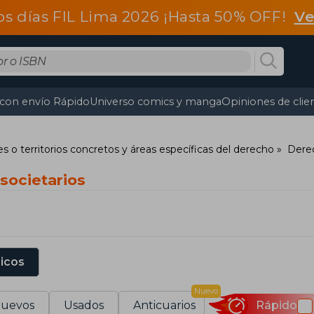
os días FIL Lima 2026 ¡Hasta 50% OFF!
Ve
 con envío Rápido
Universo comics y manga
Opiniones de clie
s o territorios concretos y áreas específicas del derecho
Derec
 societarios
sicos
Nuevo
uevos
Usados
Anticuarios
Rápido