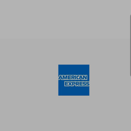
S/ 1
55%
dcto.
S/ 8