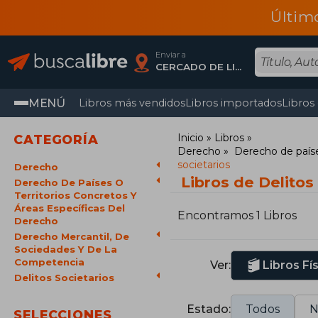
Últim
Enviar a
CERCADO DE LIMA, Lima
MENÚ
Libros más vendidos
Libros importados
Libros
Inicio
Libros
CATEGORÍA
Derecho
Derecho de paíse
societarios
Derecho
Libros de Delitos
Derecho De Países O
Territorios Concretos Y
Áreas Específicas Del
Encontramos 1 Libros
Derecho
Derecho Mercantil, De
Sociedades Y De La
Competencia
Ver:
Libros Fí
Delitos Societarios
Estado:
Todos
N
SELECCIONES