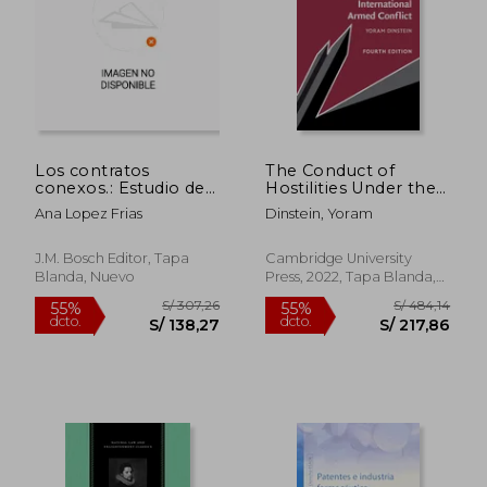
Los contratos
The Conduct of
conexos.: Estudio de
Hostilities Under the
supuestos concretos
law of International
Ana Lopez Frias
Dinstein, Yoram
y ensayo de una
Armed Conflict (en
construcción
Inglés)
doctrinal.
J.M. Bosch Editor, Tapa
Cambridge University
Blanda, Nuevo
Press, 2022, Tapa Blanda,
Nuevo