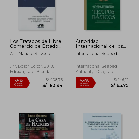
S/ 764,45
S/ 129,
55%
40%
dcto.
dcto.
S/ 344,00
S/ 77,
Los Tratados de Libre
Autoridad
Comercio de Estados
Internacional de los
Unidos y de la Unión
Fondos Marinos:
Ana Manero Salvador
International Seabed
Europea
Textos Básicos
Authority
J.M. Bosch Editor, 2018, 1
International Seabed
Edición, Tapa Blanda,
Authority, 2013, Tapa
Nuevo
Blanda, Nuevo