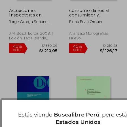
Actuaciones
consumo daños al
Inspectoras en
consumidor y
Materia de
quantum
Jorge Ortega Soriano;
Elena Erviti Orquin
Protección de Datos.
indemnizator
Xavier Salla
S/ 173,86
S/ 711,
55%
55%
El Protocolo de
dcto.
dcto.
S/ 78,24
S/ 319,
Inspección.
J.M. Bosch Editor, 2008, 1
Aranzadi Monografias,
Edición, Tapa Blanda,
Nuevo
Nuevo
Estás viendo
Buscalibre Perú
, pero est
Estados Unidos