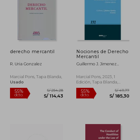
derecho mercantil
Nociones de Derecho
Mercantil
R. Uria Gonzalez
Guillermo J. Jimenez
Sanchez
Marcial Pons, Tapa Blanda,
Marcial Pons, 2023, 1
Usado
Edición, Tapa Blanda,
Usado
S/ 254,28
S/ 411
55%
55%
dcto.
dcto.
S/ 114,43
S/ 185,