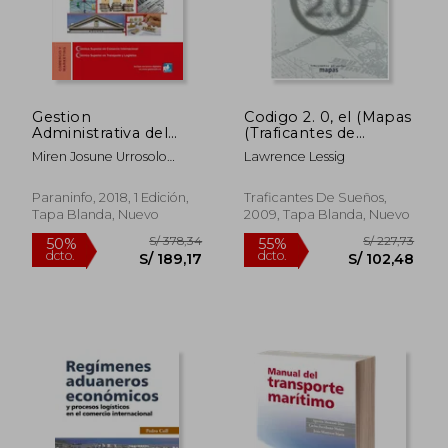
Gestion
Codigo 2. 0, el (Mapas
Administrativa del
(Traficantes de
Comercio
Sueños))
Miren Josune Urrosolo
Lawrence Lessig
Internacional
Muñoz,Enrique Miguel
S/ 196,15
S/ 260,
55%
55%
Martínez Martínez
dcto.
dcto.
S/ 88,27
S/ 117,
Paraninfo, 2018, 1 Edición,
Traficantes De Sueños,
Tapa Blanda, Nuevo
2009, Tapa Blanda, Nuevo