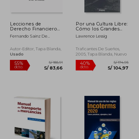
Lecciones de
Por una Cultura Libre:
Derecho Financiero
Cómo los Grandes
(Textos
Medios de
Fernando Sainz De
Lawrence Lessig
Comunicación
Bujanda
Utilizan la Tecnología
y la ley Para Clausurar
Autor-Editor, Tapa Blanda,
Traficantes De Sueños,
la Cultura y Controlar
Usado
2005, Tapa Blanda, Nuevo
la Creatividad
S/ 281,72
S/ 245,
55%
55%
dcto.
dcto.
S/ 126,77
S/ 110,