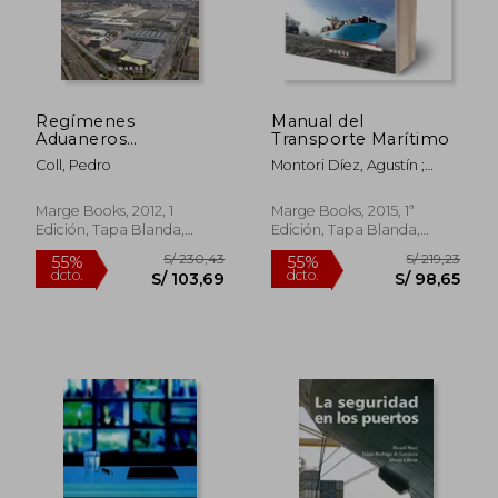
Regímenes
Manual del
Aduaneros
Transporte Marítimo
Económicos y
Coll, Pedro
Montori Díez, Agustín ;
Procesos Logísticos
Escribano Muñoz, Carlos ;
en el Comercio
Martínez Marín, Jesús
Internacional
Marge Books, 2012, 1
Marge Books, 2015, 1ª
Edición, Tapa Blanda,
Edición, Tapa Blanda,
S/ 378,34
S/ 227,
50%
55%
Nuevo
Nuevo
dcto.
dcto.
S/ 189,17
S/ 102,