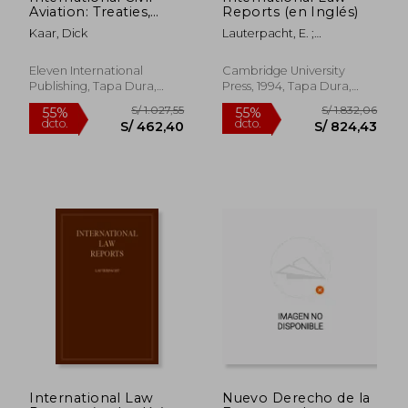
Aviation: Treaties,
Reports (en Inglés)
Institutions and
Kaar, Dick
Lauterpacht, E. ;
Programmes Volume
Greenwood, C. J.
22 (en Inglés)
Eleven International
Cambridge University
Publishing, Tapa Dura,
Press, 1994, Tapa Dura,
Nuevo
Nuevo
S/ 722,40
S/ 205,
55%
55%
dcto.
dcto.
S/ 325,08
S/ 92,
International Law
Nuevo Derecho de la