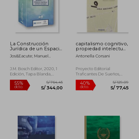
S/ 169,84
S/ 191
55%
55%
dcto.
dcto.
S/ 76,43
S/ 86,
La Construcción
capitalismo cognitivo,
Jurídica de un Espacio
propiedad intelectual
Marítimo Común
y creación colectiva
Jos&Eacute; Manuel
Antonella Corsani
Europeo
Sobrino Heredia; Gabriela
A. Oanta
J.M. Bosch Editor, 2020, 1
Proyecto Editorial
Edición, Tapa Blanda,
Traficantes De Sueños,
Nuevo
Nuevo