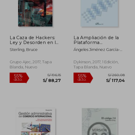
La Caza de Hackers:
La Ampliación de la
S/ 408,76
S/ 146
55%
55%
Ley y Desorden en la
Plataforma
dcto.
dcto.
S/ 183,94
S/ 65,
Frontera Electrónica
Continental más Allá
Sterling, Bruce
Ángeles Jiménez García-
de las Doscientas
Carriazo
Millas Marinas
Grupo Ajec, 2017, Tapa
Dykinson, 2017, 1 Edición,
Blanda, Nuevo
Tapa Blanda, Nuevo