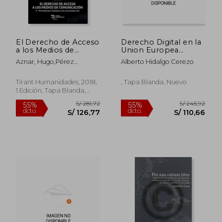
El Derecho de Acceso
Derecho Digital en la
a los Medios de
Union Europea
Comunicación. Ii.
Techlaw y Mercado
Aznar, Hugo,Pérez
Alberto Hidalgo Cerezo
Participación
Unico
Gabaldón, Marta,Edo,
Rápido
Ciudadana y de la
Aurora,Alonso, Elvira
Sociedad Civil
Tirant Humanidades, 2018,
, Tapa Blanda, Nuevo
1 Edición, Tapa Blanda,
Nuevo
S/ 16,00
S/ 930,
48%
55%
dcto.
dcto.
S/ 8,38
S/ 418,