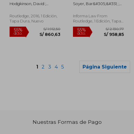
and Security (en
Transport law Library)
Hodgkinson, David ;
Soyer, Bar&#305;&#351; ;
Inglés)
(en Inglés)
Johnston, Rebecca
Tettenborn, Andrew
Routledge, 2016, 1 Edición,
Informa Law From
Tapa Dura, Nuevo
Routledge, 1 Edición, Tapa
Blanda, Nuevo
1
2
3
4
5
Página Siguiente
Nuestras Formas de Pago
S/ 1.832,06
S/ 106,
55%
55%
dcto.
dcto.
S/ 824,43
S/ 47,