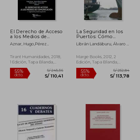
El Derecho de Acceso
La Seguridad en los
a los Medios de
Puertos: Cómo
Comunicación. I.
Gestionar la
Aznar, Hugo,Pérez
Librán Landáburu, Álvaro ;
Legislación y
Protección y la
Gabaldón, Marta,Edo,
Rodrigo De Larrucea,
Autorregulación
Seguridad en
Aurora,Alonso, Elvira
Jaime ; Marí Sagarra,
Instalaciones
Tirant Humanidades, 2018,
Marge Books, 2012, 2
Ricard
Portuarias Según el
1 Edición, Tapa Blanda,
Edición, Tapa Blanda,
Código Pbip
Nuevo
Nuevo
(Biblioteca de
Logística)
S/ 230,43
S/ 219
55%
55%
dcto.
dcto.
S/ 103,69
S/ 98,