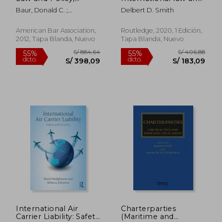
Second Edition (en
Policy (en Inglés)
Baur, Donald C. ;
Delbert D. Smith
Inglés)
Eichenberg, Tim ; Snusz,
Georgia Hancock
American Bar Association,
Routledge, 2020, 1 Edición,
2012, Tapa Blanda, Nuevo
Tapa Blanda, Nuevo
S/ 1.027,55
S/ 1.832,
55%
55%
dcto.
dcto.
S/ 462,40
S/ 824,
International Air
Charterparties
Carrier Liability: Safety
(Maritime and