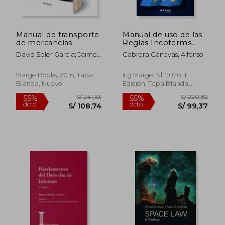
Manual de transporte
Manual de uso de las
de mercancías
Reglas Incoterms
2020
David Soler García; Jaime
Cabrera Cánovas, Alfonso
Mira Galiana
Marge Books, 2016, Tapa
Icg Marge, Sl, 2020, 1
Blanda, Nuevo
Edición, Tapa Blanda,
Nuevo
S/ 185,91
S/ 174
55%
40%
dcto.
dcto.
S/ 83,66
S/ 104,