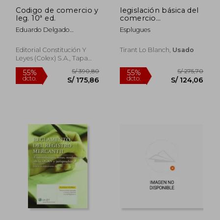
Codigo de comercio y
legislación básica del
leg. 10ª ed.
comercio
internacional
Eduardo Delgado
Esplugues
Hernandez
Editorial Constitución Y
Tirant Lo Blanch,
Usado
Leyes (Colex) S.A., Tapa
Blanda,
Usado
S/ 350,09
S/ 210,
40%
40%
dcto.
dcto.
S/ 210,05
S/ 126,