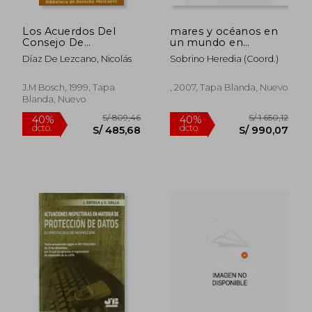
Los Acuerdos Del
mares y océanos en
S/ 862,57
S/ 358,
40%
55%
Consejo De
un mundo en
dcto.
dcto.
S/ 517,54
S/ 161,
Administración
cambio: tendencias
Díaz De Lezcano, Nicolás
Sobrino Heredia (coord.)
jurídicas, actores y
factores
J.M Bosch, 1999, Tapa
, 2007, Tapa Blanda, Nuevo
Blanda, Nuevo