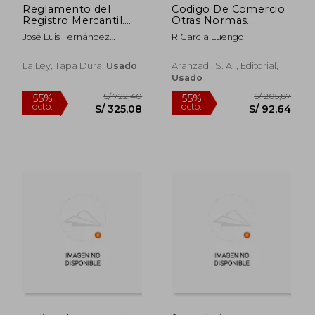
Reglamento del
Codigo De Comercio
Registro Mercantil.
Otras Normas
Concordancias, Notas,
Mercantiles
José Luis Fernández
R Garcia Luengo
Resoluciones de la
Maestu
Dgrn y Jurisprudencia
La Ley, Tapa Dura,
Usado
Aranzadi, S. A. , Editorial,
Usado
S/ 233,89
S/ 313
40%
40%
dcto.
dcto.
S/ 140,33
S/ 188,