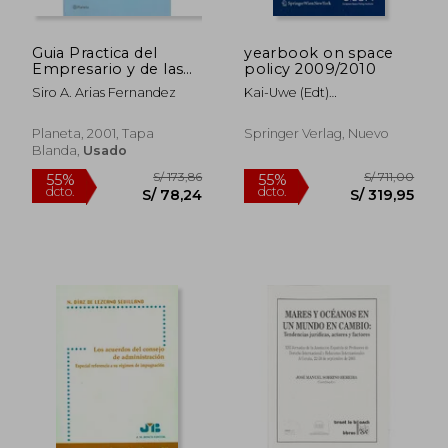
S/ 241,63
S/ 220,
55%
55%
dcto.
dcto.
S/ 108,74
S/ 99,
Guia Practica del
yearbook on space
Empresario y de las
policy 2009/2010
Pymes
Siro A. Arias Fernandez
Kai-Uwe (edt)
Schrogl,spyros (edt)
Pagkratis,blandina (edt)
Planeta, 2001, Tapa
Springer Verlag, Nuevo
Baranes
Blanda,
Usado