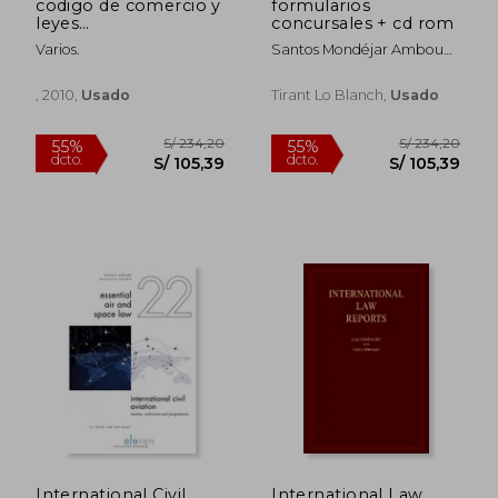
codigo de comercio y
formularios
leyes
concursales + cd rom
complementarias
Varios.
Santos Mondéjar Ambou
Eduardo Aznar Giner
, 2010,
Usado
Tirant Lo Blanch,
Usado
S/ 390,80
S/ 275,
55%
55%
dcto.
dcto.
S/ 175,86
S/ 124,
International Civil
International Law