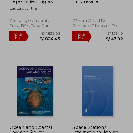
Reports (en Inglés)
Empresa, el
Lauterpacht, E.
Cambridge University
C?Mara Oficial De
Press, 1994, Tapa Dura,
Comercio E Industria De
Nuevo
Madrid, Tapa Blanda,
Nuevo
S/ 234,20
S/ 234,
55%
55%
dcto.
dcto.
S/ 105,39
S/ 105,
Ocean and Coastal
Space Stations:
Law and Policy,
International law and