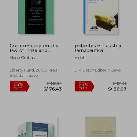
S/ 307,26
S/ 484,
55%
55%
dcto.
dcto.
S/ 138,27
S/ 217,
Commentary on the
patentes e industria
law of Prize and
farnacéutica
Booty, With
Hugo Grotius
Vidal
Associated
Documents (Natural
law and
Liberty Fund, 2006, Tapa
J.m. Bosch Editor, Nuevo
Enlightenment
Blanda, Nuevo
Classics) (en Inglés)