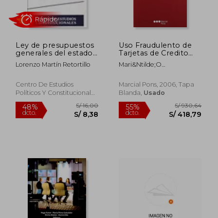
Ley de presupuestos
Uso Fraudulento de
generales del estado :
Tarjetas de Credito
eficacia temporal y...
por Terceros no
Lorenzo Martín Retortillo
Mari&Ntilde;O
Autorizados: Danos y
L&Oacute;Pez,
Responsabilidad Civil
Andr&Eacute;S
Centro De Estudios
Marcial Pons, 2006, Tapa
Políticos Y Constitucionales
Blanda,
Usado
., Tapa Blanda,
Usado
S/ 245,36
S/ 252,
55%
55%
dcto.
dcto.
S/ 110,41
S/ 113,