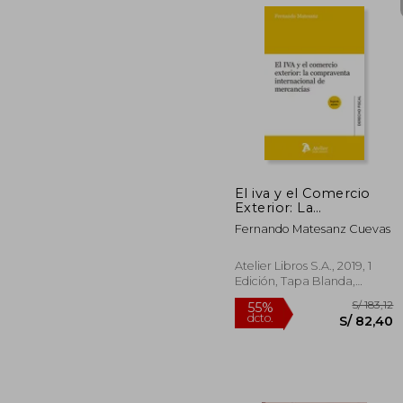
S/ 
40%
dcto.
S/ 1
El iva y el Comercio
Exterior: La
Compraventa
Fernando Matesanz Cuevas
Internacional de
Mercancias. 2ª Edición
Atelier Libros S.A., 2019, 1
Edición, Tapa Blanda,
Nuevo