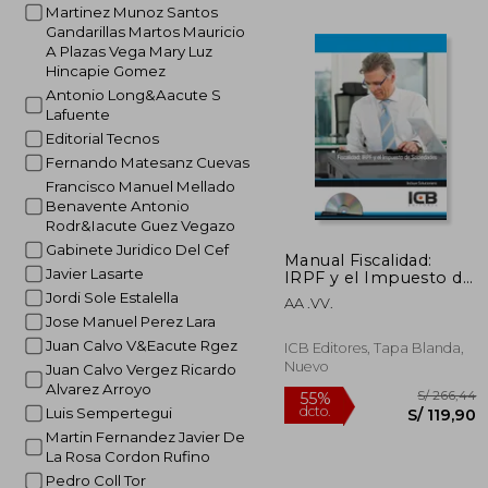
Martinez Munoz Santos
S/
40%
Gandarillas Martos Mauricio
dcto.
S/ 4
A Plazas Vega Mary Luz
Hincapie Gomez
Antonio Long&Aacute S
Lafuente
Editorial Tecnos
Fernando Matesanz Cuevas
Francisco Manuel Mellado
Benavente Antonio
Rodr&Iacute Guez Vegazo
Gabinete Juridico Del Cef
Manual Fiscalidad:
Javier Lasarte
IRPF y el Impuesto de
Sociedades
Jordi Sole Estalella
AA .VV.
Jose Manuel Perez Lara
Juan Calvo V&Eacute Rgez
ICB Editores, Tapa Blanda,
Nuevo
Juan Calvo Vergez Ricardo
Alvarez Arroyo
Luis Sempertegui
Martin Fernandez Javier De
La Rosa Cordon Rufino
Pedro Coll Tor