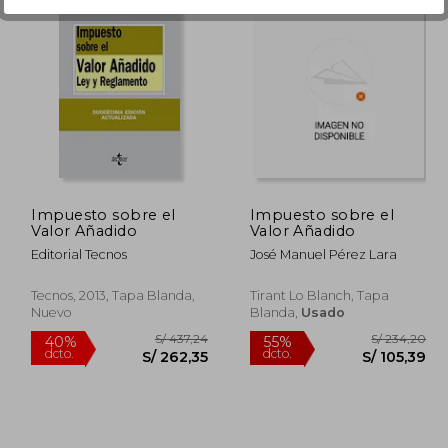
267,20
S/ 1.118,80
55%
40%
dcto.
dcto.
60,32
S/ 503,46
Impuesto sobre el
Impuesto sobre el
Valor Añadido
Valor Añadido
Editorial Tecnos
José Manuel Pérez Lara
Tecnos, 2013, Tapa Blanda,
Tirant Lo Blanch, Tapa
Nuevo
Blanda,
Usado