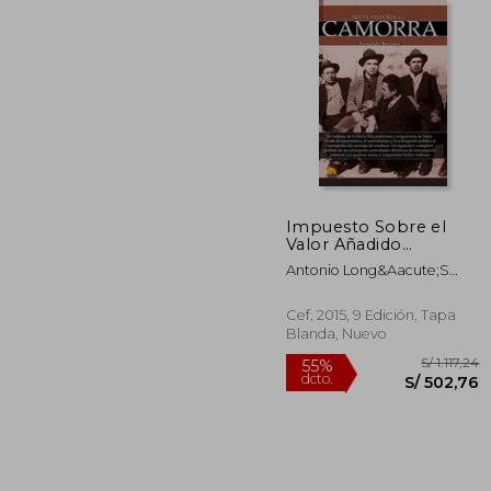
S/
55%
dcto.
S/ 
Impuesto Sobre el
Valor Añadido
Comentarios y Casos
Antonio Long&Aacute;S
Prácticos (2
Lafuente
Volúmenes). 2019
Cef, 2015, 9 Edición, Tapa
Blanda, Nuevo