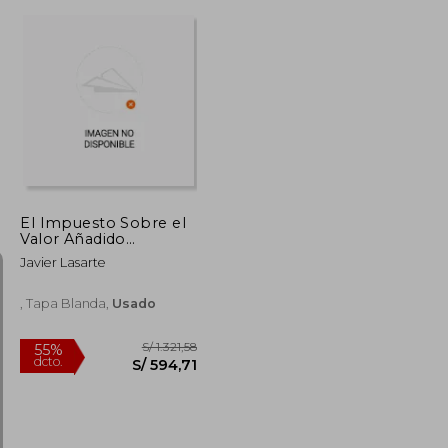
S/ 161,37
S/ 125,68
55%
dcto.
S/ 72,62
S/ 56,56
El Impuesto Sobre el
Valor Añadido
Europeo: Los
Javier Lasarte
Orígenes 1953-1980
(Temática Tirant
Tributario)
, Tapa Blanda,
Usado