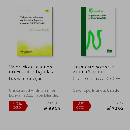
266,44
S/ 678,12
55%
50%
dcto.
dcto.
19,90
S/ 305,15
Valoración aduanera
Impuesto sobre el
en Ecuador bajo las
valor añadido.
normas GATT/OMC
Normativa 2016
Luis Sempértegui
Gabinete Jurídico Del CEF
Universidad Andina Simón
CEF, Tapa Blanda,
Usado
Bolívar, 2022, Tapa Blanda,
Nuevo