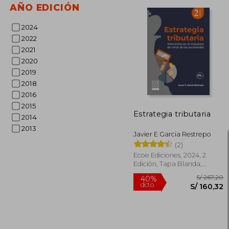
AÑO EDICIÓN
2024
2022
S/
2021
40%
dcto.
S/ 
2020
2019
2018
2016
2015
Estrategia tributaria
2014
2013
Javier E Garcia Restrepo
(2)
Ecoe Ediciones, 2024, 2
Edición, Tapa Blanda,
Nuevo