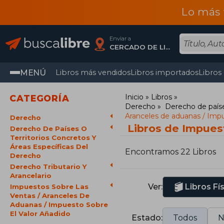
Lo más 
Enviar a
CERCADO DE LIMA, Lima
MENÚ
Libros más vendidos
Libros importados
Libros
Inicio
Libros
CATEGORÍA
Derecho
Derecho de paíse
Aranceles de aduanas / Impu
Derecho
Libros de Impuest
Derecho De Países O
Territorios Concretos Y
Áreas Específicas Del
Encontramos 22 Libros
Derecho
Derecho Tributario Y
Arancelario
Ver:
Libros Fí
Impuestos Sobre Las
Ventas / Aranceles De
Aduanas / Impuesto Sobre
El Valor Añadido
Estado:
Todos
N