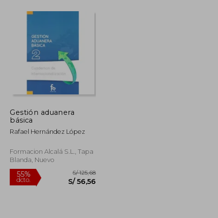
S/ 352,89
S/ 652,10
40%
dcto.
S/ 176,45
S/ 391,26
Gestión aduanera
básica
Rafael Hernández López
Formacion Alcalá S.L., Tapa
Blanda, Nuevo