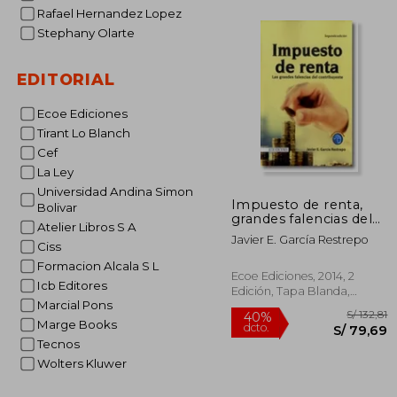
Rafael Hernandez Lopez
Stephany Olarte
S/ 
55%
dcto.
S/ 1
EDITORIAL
Ecoe Ediciones
Tirant Lo Blanch
Cef
La Ley
Universidad Andina Simon
Impuesto de renta,
Bolivar
grandes falencias del
Atelier Libros S A
contribuyente
Javier E. García Restrepo
Ciss
Formacion Alcala S L
Ecoe Ediciones, 2014, 2
Icb Editores
Edición, Tapa Blanda,
Marcial Pons
Nuevo
Marge Books
Tecnos
Wolters Kluwer