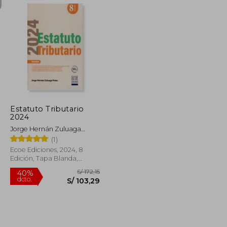
S/ 148,55
S/ 1.321,58
55%
dcto.
S/ 89,13
S/ 594,71
Estatuto Tributario
2024
Jorge Hernán Zuluaga
Potes
(1)
Ecoe Ediciones, 2024, 8
Edición, Tapa Blanda,
Nuevo