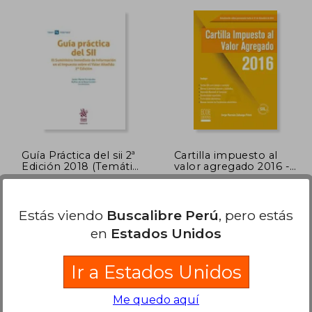
 132,81
S/ 179,05
50%
55%
dcto.
dcto.
79,69
S/ 89,54
Guía Práctica del sii 2ª
Cartilla impuesto al
Edición 2018 (Temática
valor agregado 2016 -
Tirant Tributario)
2da edición
Martín Fernández, Javier,De
Jorge Hernán Zuluaga
La Rosa Cordón, Rufino
Potes
Tirant Lo Blanch, 2018, 2
Ecoe Ediciones, 2016, 2
Estás viendo
Buscalibre Perú
, pero estás
Edición, Tapa Blanda,
Edición, Tapa Blanda,
en
Estados Unidos
Usado
Nuevo
Ir a Estados Unidos
Me quedo aquí