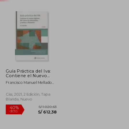
Guía Práctica del Iva:
Contiene el Nuevo
Régimen del
Francisco Manuel Mellado
Comercio Electrónico
Benavente; Antonio
y Ventas a Distancia
Rodr&Iacute;Guez Vegazo
Ciss, 2021, 2 Edición, Tapa
Blanda, Nuevo