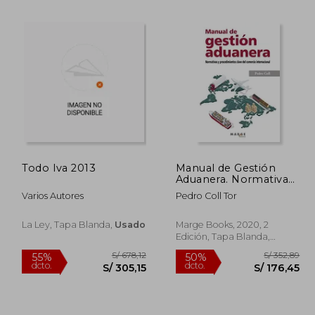
 715,18
S/ 179,05
50%
55%
dcto.
dcto.
29,11
S/ 89,54
Todo Iva 2013
Manual de Gestión
Aduanera. Normativas
y Procedimientos
Varios Autores
Pedro Coll Tor
Clave del Comercio
Internacional:
Normativa y
La Ley, Tapa Blanda,
Usado
Marge Books, 2020, 2
Procedimientos Clave
Edición, Tapa Blanda,
del Comercio
Nuevo
Internacional: 0
(Gestiona)