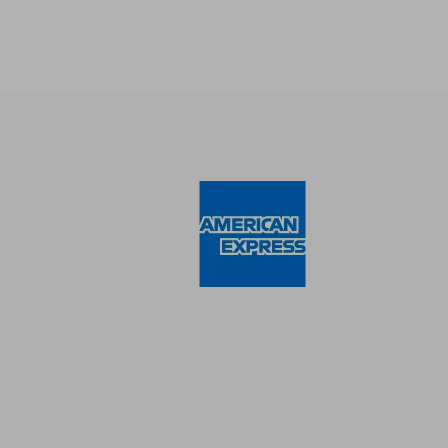
S/ 
55%
dcto.
S/ 5