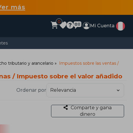
Ver más
0
Mi Cuenta
ntes
ho tributario y arancelario
Impuestos sobre las ventas /
nas / Impuesto sobre el valor añadido
Ordenar por
Comparte y gana
dinero