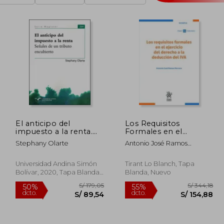
El anticipo del
Los Requisitos
impuesto a la renta.
Formales en el
Señales de un tributo
Ejercicio del Derecho a
Stephany Olarte
Antonio José Ramos
encubierto
la Deducción del iva
Herrera; Antonio José
Ramos Herrera; Yolanda
Universidad Andina Simón
Tirant Lo Blanch, Tapa
Martínez Muñoz; Santos
Bolívar, 2020, Tapa Blanda,
Blanda, Nuevo
Gandarillas Martos; Mauricio
Nuevo
A. Plazas Vega; Mary Luz
Hincapié Gómez