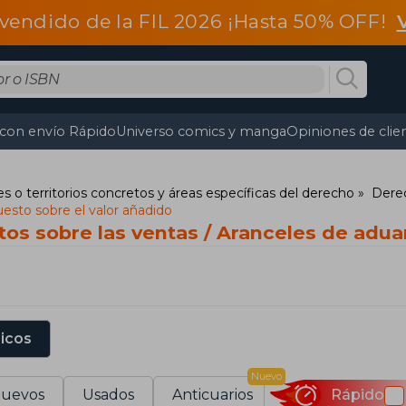
vendido de la FIL 2026 ¡Hasta 50% OFF!
 con envío Rápido
Universo comics y manga
Opiniones de clie
s o territorios concretos y áreas específicas del derecho
Derec
esto sobre el valor añadido
os sobre las ventas / Aranceles de adua
sicos
Nuevo
uevos
Usados
Anticuarios
Rápido