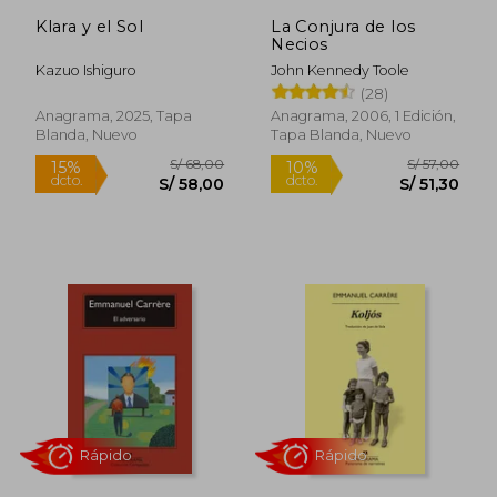
Klara y el Sol
La Conjura de los
Necios
Kazuo Ishiguro
John Kennedy Toole
(28)
Anagrama, 2025, Tapa
Anagrama, 2006, 1 Edición,
Blanda, Nuevo
Tapa Blanda, Nuevo
Rápido
Rápido
S/ 68,00
S/ 57,
15%
10%
dcto.
dcto.
S/ 58,00
S/ 51,