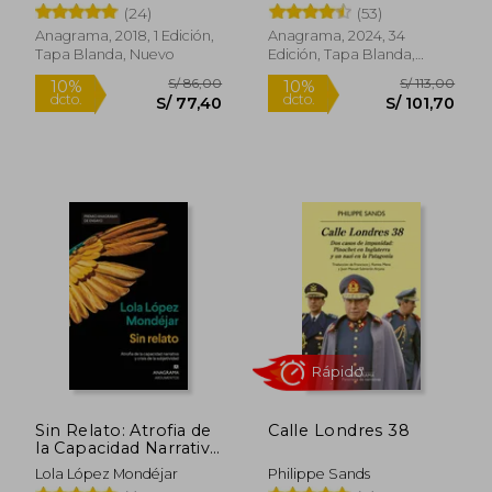
(24)
(53)
Anagrama, 2018, 1 Edición,
Anagrama, 2024, 34
Rápido
Rápido
Tapa Blanda, Nuevo
Edición, Tapa Blanda,
Nuevo
S/ 86,
9%
dcto.
S/ 35,00
S/ 78,
Sin Relato: Atrofia de
Calle Londres 38
la Capacidad Narrativa
y Crisis de la
Lola López Mondéjar
Philippe Sands
Subjetividad