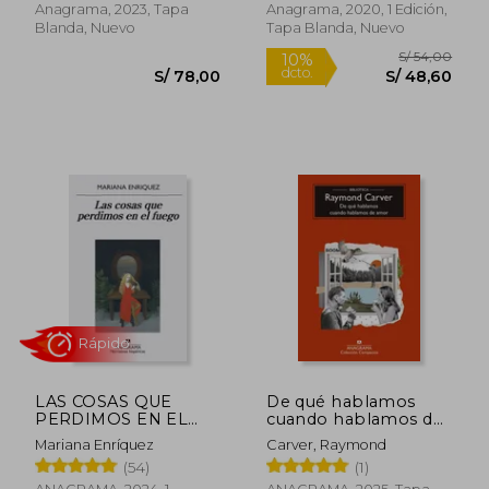
Anagrama, 2023, Tapa
Anagrama, 2020, 1 Edición,
Blanda, Nuevo
Tapa Blanda, Nuevo
S/ 241,44
S/ 217
LAS COSAS QUE
De qué hablamos
55%
55%
dcto.
dcto.
PERDIMOS EN EL
cuando hablamos de
S/ 108,65
S/ 97,
FUEGO
amor
Mariana Enríquez
Carver, Raymond
(54)
(1)