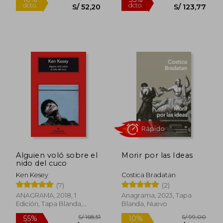
S/ 90,00
S/ 207,
25%
55%
dcto.
dcto.
S/ 67,50
S/ 93,
Alguien voló sobre el
Morir por las Ideas
nido del cuco
Ken Kesey
Costica Bradatan
(7)
(2)
ANAGRAMA, 2018, 1
Anagrama, 2023, Tapa
Edición, Tapa Blanda,
Blanda, Nuevo
Nuevo