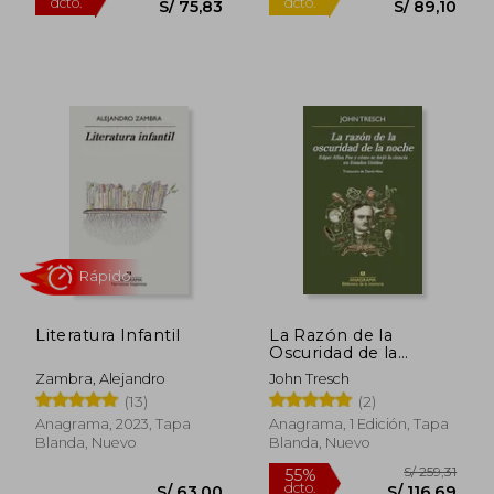
Rápido
S/ 154,57
S/ 94,
55%
10%
dcto.
dcto.
S/ 69,55
S/ 84,
Literatura Infantil
La Razón de la
Oscuridad de la
Noche: Edgar Allan
Zambra, Alejandro
John Tresch
poe y Cómo se Forjó
(13)
(2)
la Ciencia en Estados
Unidos
Anagrama, 2023, Tapa
Anagrama, 1 Edición, Tapa
Blanda, Nuevo
Blanda, Nuevo