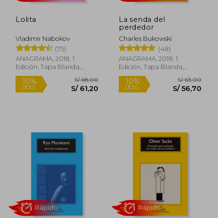
Lolita
La senda del
perdedor
Vladimir Nabokov
Charles Bukowski
Rápido
Rápido
(75)
(48)
ANAGRAMA, 2018, 1
ANAGRAMA, 2018, 1
Edición, Tapa Blanda,
Edición, Tapa Blanda,
Nuevo
Nuevo
S/ 68,00
S/ 63,
10%
10%
dcto.
dcto.
S/ 61,20
S/ 56,