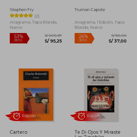
Stephen Fry
Truman Capote
S/ 45,00
S/ 54,
10%
20%
(2)
dcto.
dcto.
S/ 40,50
S/ 43,
Anagrama, Tapa Blanda,
Anagrama, 1 Edición, Tapa
Nuevo
Blanda, Nuevo
Rápido
Cartero
Te Di Ojos Y Miraste
Las Tinieblas