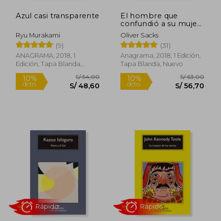
Azul casi transparente
El hombre que
confundió a su mujer
con un sombrero
Ryu Murakami
Oliver Sacks
(9)
(31)
ANAGRAMA, 2018, 1
Anagrama, 2018, 1 Edición,
Rápido
Rápido
Edición, Tapa Blanda,
Tapa Blanda, Nuevo
Nuevo
S/ 54,00
S/ 63,
10%
10%
dcto.
dcto.
S/ 48,60
S/ 56,