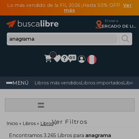
Lo más vendido de la FIL 2026 ¡Hasta 50% OFF!
Ver
más
Enviar a
CERCADO DE LIMA, Lima
0
MENÚ
Libros más vendidos
Libros importados
Libros
=
Ver Filtros
Inicio
Libros
Libros
Encontramos 3.265 Libros para
anagrama