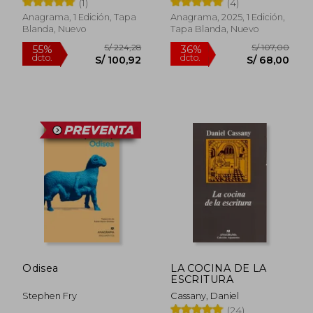
(1)
(4)
Anagrama, 1 Edición, Tapa
Anagrama, 2025, 1 Edición,
Blanda, Nuevo
Tapa Blanda, Nuevo
Rápido
Rápido
S/ 86,00
S/ 113,
10%
10%
dcto.
dcto.
S/ 77,40
S/ 101,
Odisea
LA COCINA DE LA
ESCRITURA
Stephen Fry
Cassany, Daniel
(24)