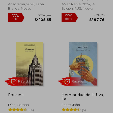
Anagrama, 2026, Tapa
ANAGRAMA, 2024, 14
Blanda, Nuevo
Edición, RUS, Nuevo
Rápido
S/ 224,28
S/ 107,
55%
36%
dcto.
dcto.
S/ 100,92
S/ 68,
Fortuna
Hermandad de la Uva,
La
Diaz, Hernan
Fante, John
(16)
(5)