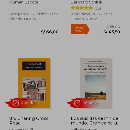
Truman Capote
Bernhard Schlink
(25)
Anagrama, 15 Edición, Tapa
Anagrama, 2006, Tapa
Blanda, Nuevo
Blanda, Nuevo
S/ 54,00
S/ 94,
10%
10%
dcto.
dcto.
S/ 48,60
S/ 84,
84, Charing Cross
Los suicidas del fin del
Road
mundo. Crónica de un
pueblo patagónico
Helene Hanff
Leila Guerriero