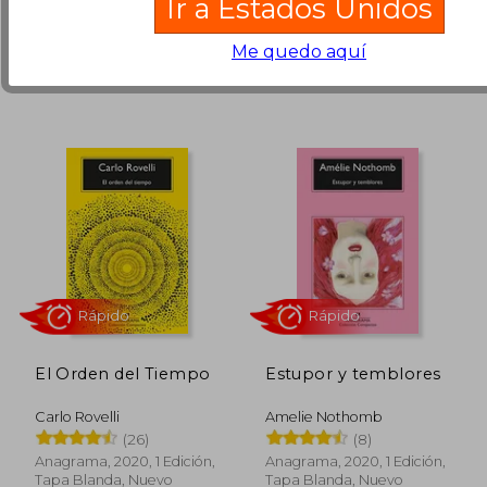
10%
25%
Ir a Estados Unidos
Tapa Dura, Nuevo
Tapa Blanda, Nuevo
dcto.
dcto.
S/ 77,40
S/ 49,
Me quedo aquí
Rápido
El Orden del Tiempo
Estupor y temblores
Carlo Rovelli
Amelie Nothomb
(26)
(8)
Anagrama, 2020, 1 Edición,
Anagrama, 2020, 1 Edición,
Tapa Blanda, Nuevo
Tapa Blanda, Nuevo