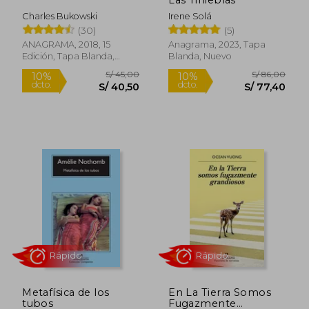
Charles Bukowski
Irene Solá
(30)
(5)
ANAGRAMA, 2018, 15
Anagrama, 2023, Tapa
S/ 200,67
S/ 50,
53%
26%
Edición, Tapa Blanda,
Blanda, Nuevo
dcto.
dcto.
S/ 95,25
S/ 37,
Nuevo
Rápido
Rápido
Metafísica de los
En La Tierra Somos
tubos
Fugazmente