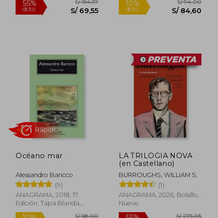
S/ 54,00
S/ 54,
10%
10%
dcto.
dcto.
S/ 48,60
S/ 48,
Océano mar
LA TRILOGIA NOVA
(en Castellano)
Alessandro Baricco
BURROUGHS, WILLIAM S.
(9)
(1)
ANAGRAMA, 2018, 17
ANAGRAMA, 2026, Bolsillo,
Rápido
Edición, Tapa Blanda,
Nuevo
Nuevo