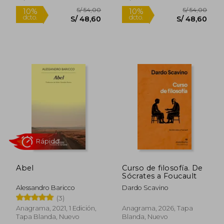
S/ 217,25
S/ 75,
55%
10%
dcto.
dcto.
S/ 97,76
S/ 67,
Rápido
Abel
Curso de filosofía. De
Sócrates a Foucault
Alessandro Baricco
Dardo Scavino
(3)
Anagrama, 2021, 1 Edición,
Anagrama, 2026, Tapa
Tapa Blanda, Nuevo
Blanda, Nuevo