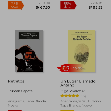
S/ 245,26
S/ 68,
54%
10%
dcto.
dcto.
S/ 112,59
S/ 61,
Retratos
Un Lugar Llamado
Antaño
Truman Capote
Olga Tokarczuk
Rápido
Rápido
(13)
Anagrama, Tapa Blanda,
Anagrama, 2020, 1 Edición,
Nuevo
Tapa Blanda, Nuevo