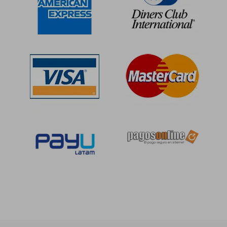
Rápido
S/ 259
55%
dcto.
S/ 63,00
S/ 116,