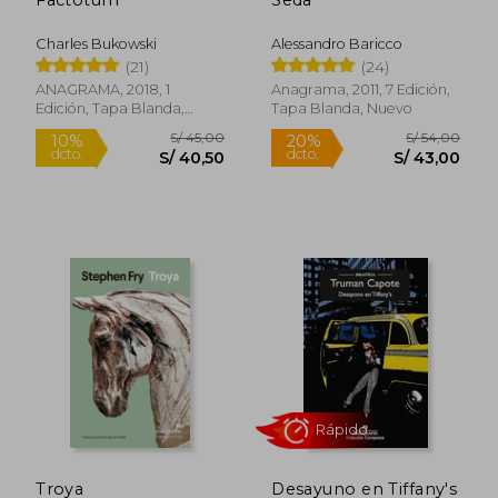
52%
10%
dcto.
dcto.
S/ 89,65
S/ 96,
Charles Bukowski
Alessandro Baricco
(21)
(24)
ANAGRAMA, 2018, 1
Anagrama, 2011, 7 Edición,
Edición, Tapa Blanda,
Tapa Blanda, Nuevo
Nuevo
Rápido
Rápido
Troya
Desayuno en Tiffany's