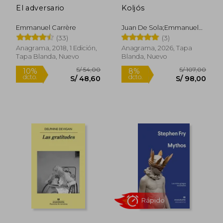
El adversario
Koljós
Emmanuel Carrère
Juan De Sola;Emmanuel
Carrère
(33)
(3)
Anagrama, 2018, 1 Edición,
Anagrama, 2026, Tapa
Tapa Blanda, Nuevo
Blanda, Nuevo
Rápido
Rápido
S/ 54,00
S/ 107,
10%
8%
dcto.
dcto.
S/ 48,60
S/ 98,