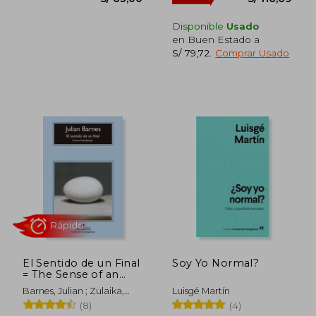
Disponible
Usado
Rápido
en Buen Estado a
S/ 79,72
.
Comprar Usado
S/ 58,00
S/ 275,
10%
55%
dcto.
dcto.
S/ 52,20
S/ 123,
El Sentido de un Final
Soy Yo Normal?
= The Sense of an
Ending
Barnes, Julian ; Zulaika,
Luisgé Martín
Jaime
(8)
(4)