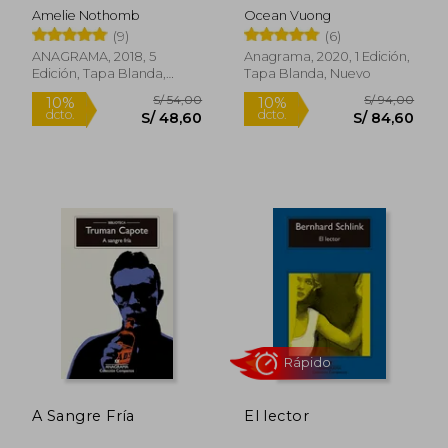
Grandiosos
Amelie Nothomb
Ocean Vuong
(9)
(6)
ANAGRAMA, 2018, 5
Anagrama, 2020, 1 Edición,
Edición, Tapa Blanda,
Tapa Blanda, Nuevo
Nuevo
S/ 45,00
S/ 86,
10%
10%
dcto.
dcto.
S/ 40,50
S/ 77,
Rápido
Rápido
A Sangre Fría
El lector