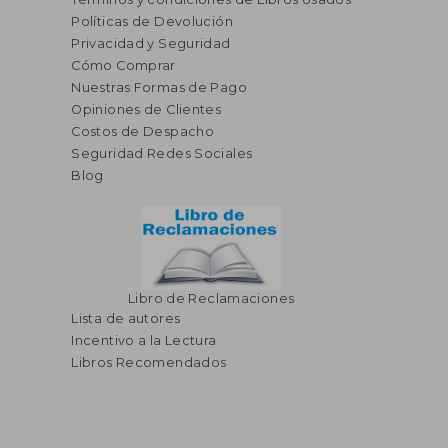
Políticas de Devolución
Privacidad y Seguridad
Cómo Comprar
Nuestras Formas de Pago
Opiniones de Clientes
S/ 132,73
S/ 132
40%
40%
dcto.
dcto.
Costos de Despacho
S/ 79,64
S/ 79,
Seguridad Redes Sociales
Blog
Libro de Reclamaciones
Lista de autores
Incentivo a la Lectura
Libros Recomendados