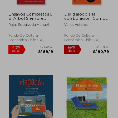
Ensayos Completos i.
Del diálogo a la
El Árbol Siempre
colaboración. Cómo
Verde
construir soluciones
Rojas Sepúlveda Manuel
Varios Autores
colectivas a desafíos
complejos
Fondo De Cultura
Fondo De Cultura
Económica Chile S.A.,
Económica Chile S.A.,
2023, Tapa Blanda, Nuevo
2024, Tapa Blanda, Nuevo
S/ 148,65
S/ 201,
40%
55%
dcto.
dcto.
S/ 89,19
S/ 90,