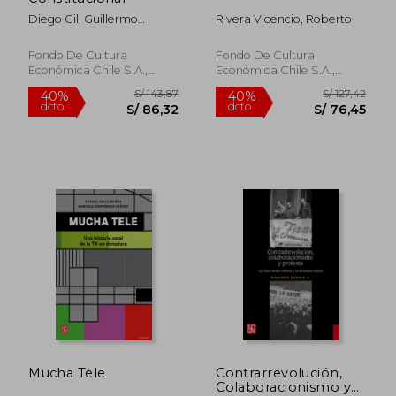
Diego Gil, Guillermo
Rivera Vicencio, Roberto
Jiménez Y Pablo Marshall
(editores)
Fondo De Cultura
Fondo De Cultura
Económica Chile S.A.,
Económica Chile S.A.,
2023, Tapa Blanda, Nuevo
2023, Tapa Blanda, Nuevo
S/ 72,22
S/ 143,
40%
40%
dcto.
dcto.
S/ 43,33
S/ 86,
Mucha Tele
Contrarrevolución,
Colaboracionismo y