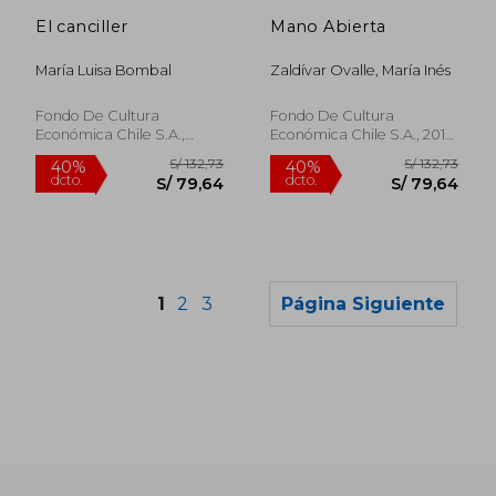
dcto.
dcto.
S/ 89,19
S/ 82,
El canciller
Mano Abierta
María Luisa Bombal
Zaldívar Ovalle, María Inés
Fondo De Cultura
Fondo De Cultura
Económica Chile S.A.,
Económica Chile S.A., 2014,
2026, Tapa Blanda, Nuevo
Tapa Blanda, Nuevo
1
2
3
Página Siguiente