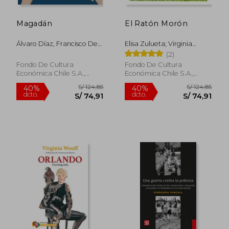
Magadán
El Ratón Morón
Álvaro Díaz, Francisco De
Elisa Zulueta; Virginia
La Mora (ilustrador)
Donoso
(2)
Fondo De Cultura
Fondo De Cultura
Económica Chile S.A.,
Económica Chile S.A.,
2025, Tapa Dura, Nuevo
2023, Tapa Dura, Nuevo
S/ 124,85
S/ 124
40%
40%
dcto.
dcto.
S/ 74,91
S/ 74,