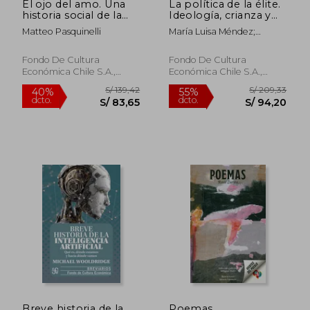
El ojo del amo. Una
La política de la élite.
historia social de la
Ideología, crianza y
inteligencia artificial
movilidad social en el
Matteo Pasquinelli
María Luisa Méndez;
Chile Neoliberal
Modesto Gayo
Fondo De Cultura
Fondo De Cultura
S/ 164,57
S/ 148
Económica Chile S.A.,
Económica Chile S.A.,
40%
40%
dcto.
dcto.
2025, 1 Edición, Tapa
2025, 1 Edición, Tapa
S/ 98,74
S/ 89,
Blanda, Nuevo
Blanda, Nuevo
Breve historia de la
Poemas