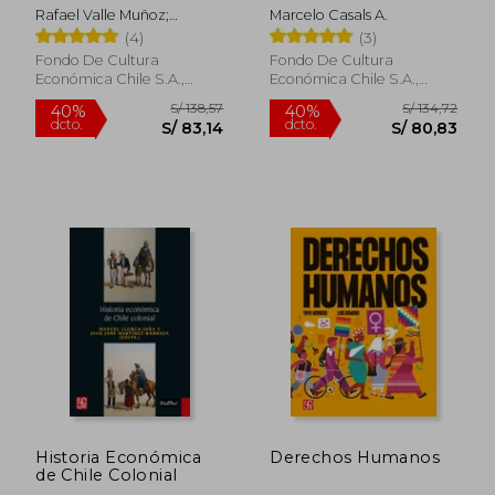
Protesta
Rafael Valle Muñoz;
Marcelo Casals A.
Marcelo Contreras Chávez
(4)
(3)
Fondo De Cultura
Fondo De Cultura
Económica Chile S.A.,
Económica Chile S.A.,
2024, 1 Edición, Tapa
2022, Tapa Blanda, Nuevo
Blanda, Nuevo
S/ 143,87
S/ 127
40%
40%
dcto.
dcto.
S/ 86,32
S/ 76,
Historia Económica
Derechos Humanos
de Chile Colonial