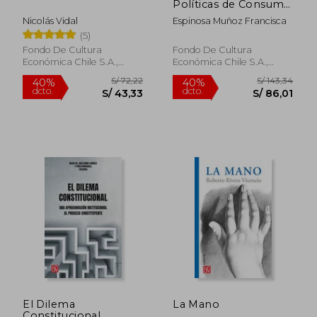
Políticas de Consumo
en el Gobierno de la
Nicolás Vidal
Espinosa Muñoz Francisca
Unidad Popular
(5)
(1970-1973)
Fondo De Cultura
Fondo De Cultura
Económica Chile S.A.,
Económica Chile S.A.,
2023, Tapa Blanda, Nuevo
2023, Tapa Blanda, Nuevo
S/ 132,73
S/ 39
40%
40%
dcto.
dcto.
S/ 79,64
S/ 23,
El Dilema
La Mano
Constitucional