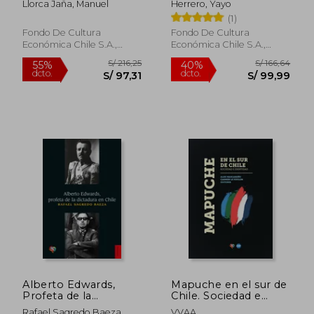
Llorca Jaña, Manuel
Herrero, Yayo
(1)
Fondo De Cultura
Fondo De Cultura
Económica Chile S.A.,
Económica Chile S.A.,
2023, 1 Edición, Tapa
2023, 1 Edición, Tapa Dura,
Blanda, Nuevo
Nuevo
S/ 138,57
S/ 134,
40%
40%
dcto.
dcto.
S/ 83,14
S/ 80,
Alberto Edwards,
Mapuche en el sur de
Profeta de la
Chile. Sociedad e
Dictadura en Chile
identidad
Rafael Sagredo Baeza
VVAA