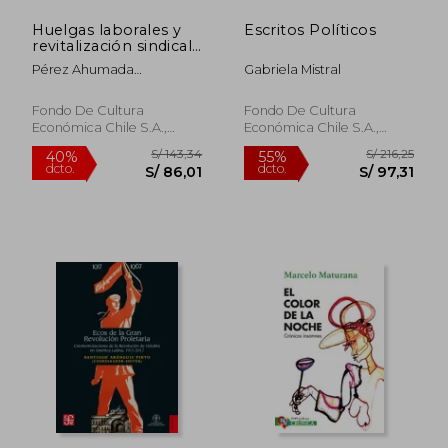
S/ 53,41
S/ 82,
Huelgas laborales y
Escritos Políticos
revitalización sindical
en Chile
Pérez Ahumada
Gabriela Mistral
PabloFrancisca Gutiérrez
Crocco, Rodrigo Medel,
Fondo De Cultura
Fondo De Cultura
Domingo Pérez Y Diego
Económica Chile S.A.,
Económica Chile S.A.,
Velásquez (editores)
2025, Tapa Blanda, Nuevo
2024, Tapa Blanda, Nuevo