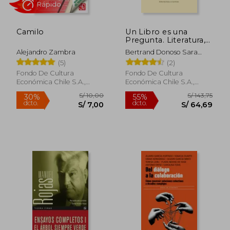
Camilo
Un Libro es una
Pregunta. Literatura,
Adolescencia y
Alejandro Zambra
Bertrand Donoso Sara
Rápido
Tiempos Revueltos
Luisa
(5)
(2)
Fondo De Cultura
Fondo De Cultura
Económica Chile S.A.,
Económica Chile S.A.,
2023, 1 Edición, Tapa
2024, Tapa Blanda, Nuevo
Blanda, Nuevo
S/ 10,00
S/ 143
30%
55%
dcto.
dcto.
S/ 7,00
S/ 64,