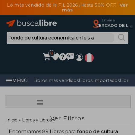
Lo más vendido de la FIL 2026 ¡Hasta 50% OFF!
Ver
más
Enviar a
CERCADO DE LIMA, Lima
0
MENÚ
Libros más vendidos
Libros importados
Libros
=
Ver Filtros
Inicio
Libros
Libros
Encontramos 89 Libros para
fondo de cultura