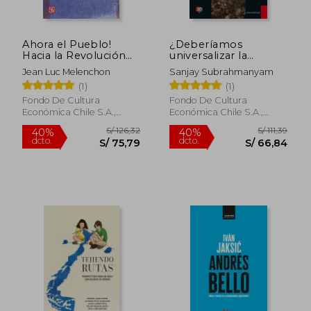
Ahora el Pueblo!
¿Deberíamos
Hacia la Revolución
universalizar la
Ciudadana
historia? Entre derivas
Jean Luc Melenchon
Sanjay Subrahmanyam
nacionalistas e
(1)
(1)
identitarias
Fondo De Cultura
Fondo De Cultura
Económica Chile S.A.,
Económica Chile S.A.,
2025, 1 Edición, Tapa
2024, Tapa Blanda, Nuevo
S/ 191,26
S/ 68,
55%
20%
Blanda, Nuevo
dcto.
dcto.
S/ 86,07
S/ 54,