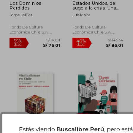
S/ 63,49
S/ 71,
Los Dominios
Estados Unidos, del
Perdidos
auge a la crisis. Una
perspectiva
Jorge Teillier
Luis Maira
Latinoamericana
Fondo De Cultura
Fondo De Cultura
Económica Chile S.A.,
Económica Chile S.A.,
2023, Tapa Blanda, Nuevo
2022, 1 Edición, Tapa
Blanda, Nuevo
Estás viendo
Buscalibre Perú
, pero est