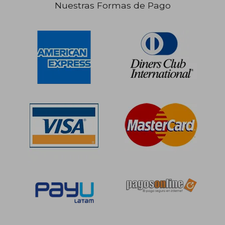
Nuestras Formas de Pago
S/ 162,26
S/ 98,
55%
40%
dcto.
dcto.
S/ 73,02
S/ 58,