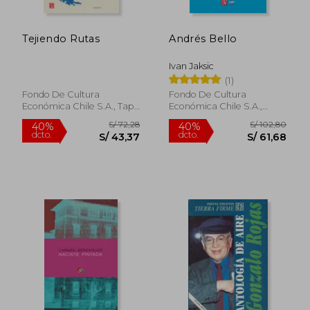
Tejiendo Rutas
Andrés Bello
Ivan Jaksic
(1)
Fondo De Cultura
Fondo De Cultura
Económica Chile S.A., Tapa
Económica Chile S.A.,
Blanda, Nuevo
2023, Tapa Blanda, Nuevo
S/ 256,51
S/ 159
55%
40%
dcto.
dcto.
S/ 115,43
S/ 95,