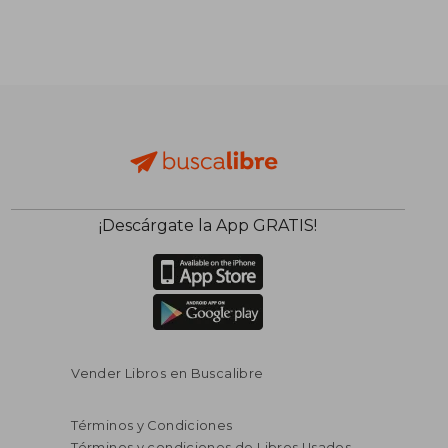
S/ 132,73
S/ 39
40%
40%
dcto.
dcto.
S/ 79,64
S/ 23,
¡Descárgate la App GRATIS!
Vender Libros en Buscalibre
Términos y Condiciones
Términos y condiciones de Libros Usados