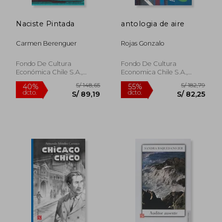
Naciste Pintada
antologia de aire
Carmen Berenguer
Rojas Gonzalo
Fondo De Cultura
Fondo De Cultura
Económica Chile S.A.,
Economica Chile S.a.,
2024, Tapa Blanda, Nuevo
Nuevo
S/ 126,32
S/ 111
40%
40%
dcto.
dcto.
S/ 75,79
S/ 66,