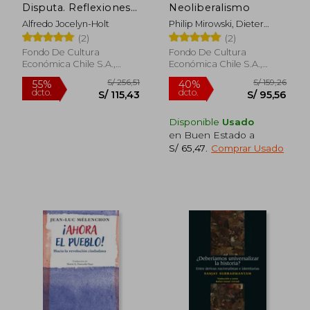
Disputa. Reflexiones y
Neoliberalismo
Debates (1991-2024)
Alfredo Jocelyn-Holt
Philip Mirowski, Dieter
Plehwe, Quinn Slobodian
(2)
(2)
(editores)
Fondo De Cultura
Fondo De Cultura
Económica Chile S.A.,
Económica Chile S.A.,
2025, 1 Edición, Tapa
2023, 1 Edición, Tapa
Blanda, Nuevo
Blanda, Nuevo
S/ 168,91
S/ 143,
55%
40%
dcto.
dcto.
S/ 76,01
S/ 86,
Disponible
Usado
en Buen Estado a
S/ 65,47
.
Comprar Usado
Rápido