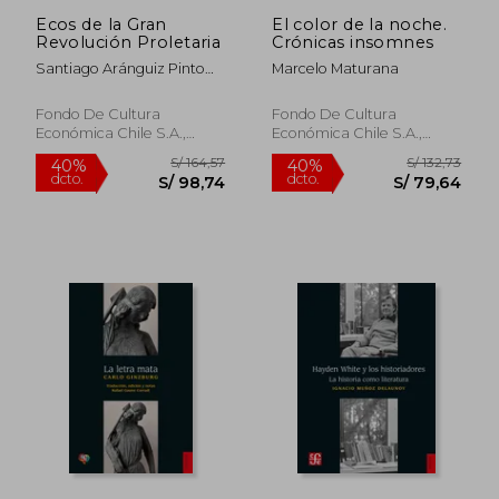
S/ 143,34
S/ 216
Ecos de la Gran
El color de la noche.
40%
55%
Revolución Proletaria
Crónicas insomnes
dcto.
dcto.
S/ 86,01
S/ 97,
Santiago Aránguiz Pinto
Marcelo Maturana
(editor)
Fondo De Cultura
Fondo De Cultura
Económica Chile S.A.,
Económica Chile S.A.,
2023, Tapa Blanda, Nuevo
2024, 1 Edición, Tapa
Blanda, Nuevo