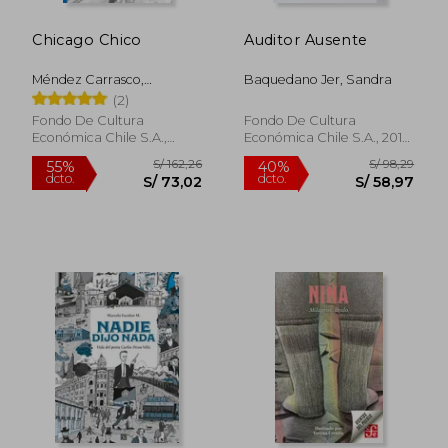
Chicago Chico
Auditor Ausente
Méndez Carrasco,
Baquedano Jer, Sandra
Armando
(2)
Fondo De Cultura
Fondo De Cultura
Económica Chile S.A.,
Económica Chile S.A., 2014,
2023, Tapa Blanda, Nuevo
1 Edición, Tapa Blanda,
Nuevo
S/ 72,28
S/ 102,
40%
40%
dcto.
dcto.
S/ 43,37
S/ 61,