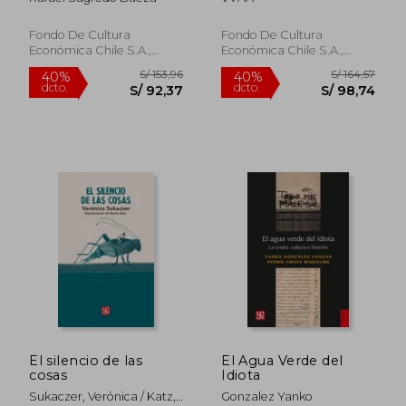
Fondo De Cultura
Fondo De Cultura
Económica Chile S.A.,
Económica Chile S.A.,
2024, 1 Edición, Tapa
2024, Tapa Blanda, Nuevo
Blanda, Nuevo
S/ 216,25
S/ 166,
55%
40%
dcto.
dcto.
S/ 97,31
S/ 99,
El silencio de las
El Agua Verde del
cosas
Idiota
Sukaczer, Verónica / Katz,
Gonzalez Yanko