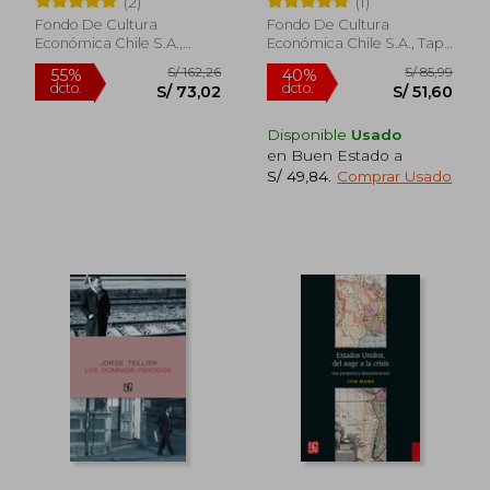
(2)
(1)
Ante el Mundo
Hispano 1820-1880
Fondo De Cultura
Fondo De Cultura
Económica Chile S.A.,
Económica Chile S.A., Tapa
2024, Tapa Blanda, Nuevo
Blanda, Nuevo
Disponible
Usado
en Buen Estado a
S/ 49,84
.
Comprar Usado
S/ 105,82
S/ 119
40%
40%
dcto.
dcto.