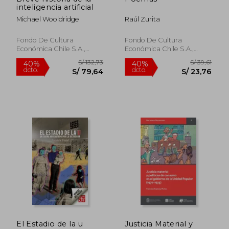
inteligencia artificial
Michael Wooldridge
Raúl Zurita
Fondo De Cultura
Fondo De Cultura
Económica Chile S.A.,
Económica Chile S.A.,
2026, Tapa Blanda, Nuevo
2024, 1 Edición, Tapa
Blanda, Nuevo
S/ 139,42
S/ 209,
40%
55%
dcto.
dcto.
S/ 83,65
S/ 94,
El Estadio de la u
Justicia Material y