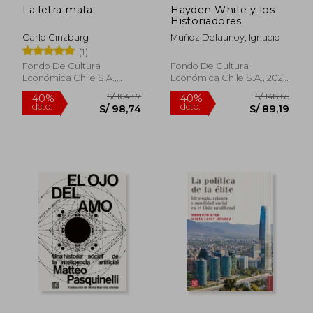
La letra mata
Hayden White y los
Historiadores
Carlo Ginzburg
Muñoz Delaunoy, Ignacio
S/ 164,57
S/ 132
40%
40%
(1)
dcto.
dcto.
S/ 98,74
S/ 79,
Fondo De Cultura
Fondo De Cultura
Económica Chile S.A.,
Económica Chile S.A., 2021,
2024, Tapa Blanda, Nuevo
Tapa Blanda, Nuevo