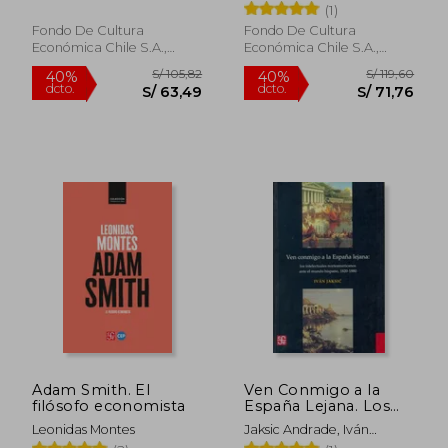
Rocío
(1)
Fondo De Cultura
Fondo De Cultura
Económica Chile S.A.,
Económica Chile S.A.,
2025, 1 Edición, Tapa
2023, Tapa Blanda, Nuevo
Blanda, Nuevo
S/ 153,96
S/ 164
Adam Smith. El
Ven Conmigo a la
40%
40%
filósofo economista
España Lejana. Los
dcto.
dcto.
S/ 92,37
S/ 98,
Intelectuales
Leonidas Montes
Jaksic Andrade, Iván
Norteamericanos
Vladimir