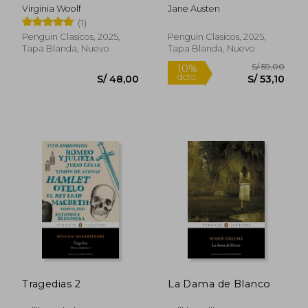
Virginia Woolf
Jane Austen
(1)
Penguin Clasicos, 2025,
Penguin Clasicos, 2025,
Tapa Blanda, Nuevo
Tapa Blanda, Nuevo
S/ 69,00
S/ 79,
20%
20%
dcto.
dcto.
S/ 55,20
S/ 63,
Tragedias 2
La Dama de Blanco