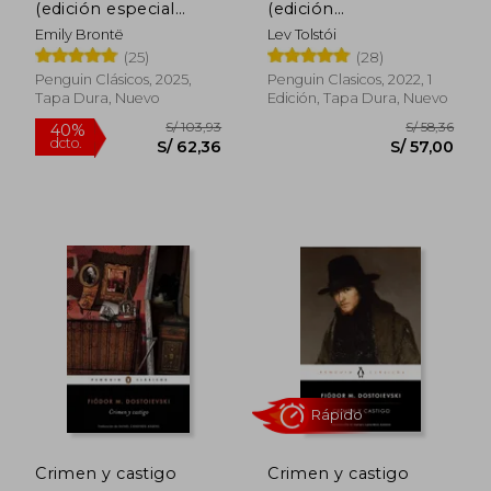
(edición especial
(edición
limitada con cantos
conmemorativa)
Emily Brontë
Lev Tolstói
S/ 173,42
S/ 154
tintados)
55%
55%
(25)
(28)
dcto.
dcto.
S/ 78,04
S/ 69,
Penguin Clásicos, 2025,
Penguin Clasicos, 2022, 1
Tapa Dura, Nuevo
Edición, Tapa Dura, Nuevo
Rápido
Crimen y castigo
Crimen y castigo