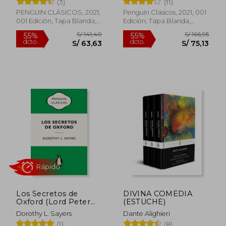
(3)
(11)
PENGUIN CLÁSICOS, 2021,
Penguin Clasicos, 2021, 001
001 Edición, Tapa Blanda,
Edición, Tapa Blanda,
Nuevo
Nuevo
Rápido
S/ 79,00
S/ 79,
20%
10%
dcto.
dcto.
S/ 63,20
S/ 71,
Los Secretos de
DIVINA COMEDIA
Oxford (Lord Peter
(ESTUCHE)
Wimsey): Ediciones
Dorothy L. Sayers
Dante Alighieri
Icónicas
(1)
(8)