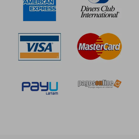
S/ 166,95
S/ 160
55%
55%
dcto.
dcto.
S/ 75,13
S/ 72,