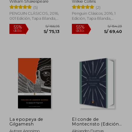
William Shakespeare
Wilkie Collins
(5)
(2)
PENGUIN CLÁSICOS, 2016,
Penguin Clásicos, 2016, 1
001 Edición, Tapa Blanda,
Edición, Tapa Blanda,
Nuevo
Nuevo
S/ 147,87
S/ 160,
55%
55%
dcto.
dcto.
S/ 66,54
S/ 72,
La epopeya de
El conde de
Gilgamesh
Montecristo (Edición
Conmemorativa)
Autore Anonimo
Alejandro Dumas