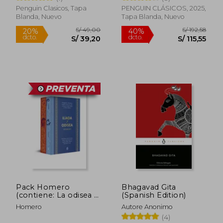
Penguin Clasicos, Tapa
PENGUIN CLÁSICOS, 2025,
Blanda, Nuevo
Tapa Blanda, Nuevo
S/ 141,40
S/ 166
55%
55%
dcto.
dcto.
S/ 63,63
S/ 75,
Pack Homero
Bhagavad Gita
(contiene: La odisea |
(Spanish Edition)
La Ilíada)
Homero
Autore Anonimo
(4)