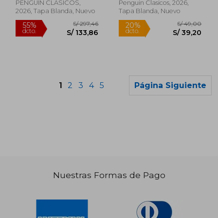
icónicas
PENGUIN CLASICOS,
Penguin Clasicos, 2026,
2026, Tapa Blanda, Nuevo
Tapa Blanda, Nuevo
Rápido
1
2
3
4
5
Página Siguiente
Nuestras Formas de Pago
S/ 69,00
S/ 101
20%
40%
dcto.
dcto.
S/ 55,20
S/ 60,