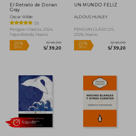
El Retrato de Dorian
UN MUNDO FELIZ
Gray
Oscar Wilde
ALDOUS HUXLEY
(5)
Penguin Clasicos, 2024,
PENGUIN CLÁSICOS,
Tapa Blanda, Nuevo
2026, Nuevo
Rápido
Rápido
S/ 49,00
S/ 49,
20%
20%
dcto.
dcto.
S/ 39,20
S/ 39,