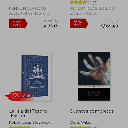
(3)
PENGUIN CLASICOS,
PENGUIN CLASICOS, 001
2026, Rústica Bolsillo,
Edición, Nuevo
Nuevo
S/ 166,95
S/ 154
55%
55%
dcto.
dcto.
S/ 75,13
S/ 69,
La Isla del Tesoro
Cuentos completos
(Edición
Conmemorativa)
Robert Louis Stevenson
Oscar Wilde