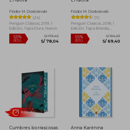
20%
55%
dcto.
dcto.
S/ 55,20
S/ 69,
Fiódor M. Dostoievski
Fiódor M. Dostoievski
(24)
(11)
Penguin Clásicos, 2019, 1
Penguin Clasicos, 2018, 1
Edición, Tapa Dura, Nuevo
Edición, Tapa Blanda,
Nuevo
Cumbres borrascosas
Anna Karénina