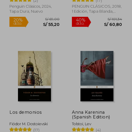
(2)
(17)
Penguin Clásicos, 2024,
PENGUIN CLÁSICOS, 2018,
Tapa Dura, Nuevo
1 Edición, Tapa Blanda,
Nuevo
S/ 160,59
S/ 179
55%
55%
dcto.
dcto.
S/ 72,27
S/ 80,
Los demonios
Anna Karenina
(Spanish Edition)
Fiódor M. Dostoievski
Tolstoi, Lev
(17)
(4)