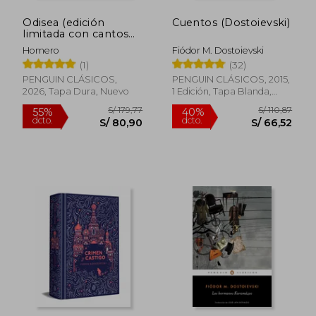
Odisea (edición
Cuentos (Dostoievski)
limitada con cantos
tintados)
Homero
Fiódor M. Dostoievski
(1)
(32)
PENGUIN CLÁSICOS,
PENGUIN CLÁSICOS, 2015,
2026, Tapa Dura, Nuevo
1 Edición, Tapa Blanda,
Nuevo
S/ 179,77
S/ 110
55%
40%
dcto.
dcto.
S/ 80,90
S/ 66,