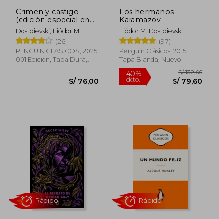
Crimen y castigo
Los hermanos
(edición especial en
Karamazov
tapa dura)
Dostoievski, Fiódor M.
Fiódor M. Dostoievski
(26)
(97)
PENGUIN CLASICOS, 2025,
Penguin Clásicos, 2015,
001 Edición, Tapa Dura,
Tapa Blanda, Nuevo
Nuevo
S/ 132
40%
dcto.
S/ 76,00
S/ 79,