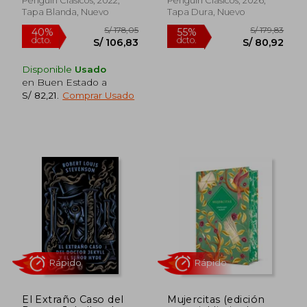
Penguin Clásicos, 2022,
Penguin Clásicos, 2026,
Tapa Blanda, Nuevo
Tapa Dura, Nuevo
Disponible
Usado
en Buen Estado a
S/ 82,21
.
Comprar Usado
S/ 263,85
S/ 150,
55%
55%
dcto.
dcto.
S/ 118,73
S/ 67,
El Extraño Caso del
Mujercitas (edición