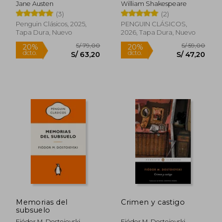
Jane Austen
William Shakespeare
(3)
(2)
Penguin Clásicos, 2025,
PENGUIN CLÁSICOS,
Tapa Dura, Nuevo
2026, Tapa Dura, Nuevo
S/ 166,95
S/ 39,
55%
20%
dcto.
dcto.
S/ 75,13
S/ 31,
Memorias del
Crimen y castigo
subsuelo
Fiódor M. Dostoievski
Fiódor M. Dostoievski