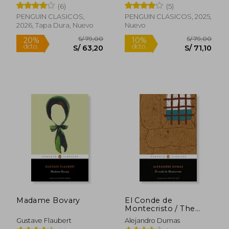
(6)
(5)
PENGUIN CLASICOS,
PENGUIN CLASICOS, 2025,
2026, Tapa Dura, Nuevo
Nuevo
S/ 83,64
S/ 69,
40%
10%
dcto.
dcto.
S/ 50,18
S/ 62,
Madame Bovary
El Conde de
Montecristo / The
Count of Montecristo
Gustave Flaubert
Alejandro Dumas