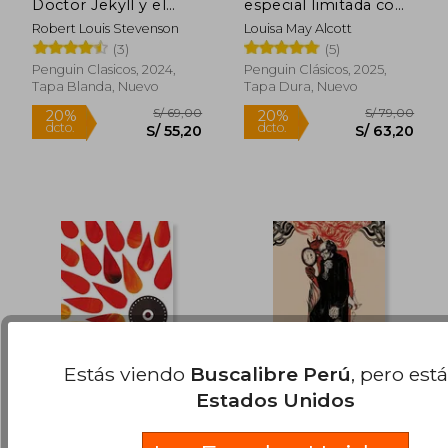
Doctor Jekyll y el
especial limitada con
Señor Hyde
cantos tintados)
Robert Louis Stevenson
Louisa May Alcott
(3)
(5)
Penguin Clasicos, 2024,
Penguin Clásicos, 2025,
Tapa Blanda, Nuevo
Tapa Dura, Nuevo
Estás viendo
Buscalibre Perú
, pero est
Estados Unidos
Ilíada
Fausto (edición
bilingüe)
S/ 178,05
S/ 179