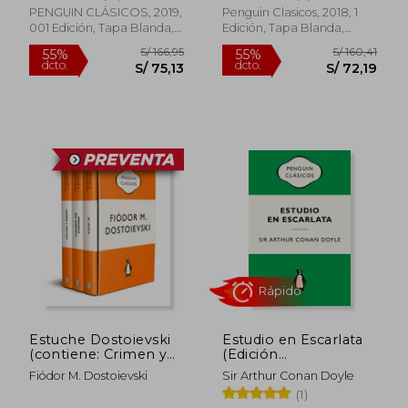
PENGUIN CLÁSICOS, 2019,
Penguin Clasicos, 2018, 1
001 Edición, Tapa Blanda,
Edición, Tapa Blanda,
Nuevo
Nuevo
S/ 166,95
S/ 154
55%
55%
dcto.
dcto.
S/ 75,13
S/ 69,
Estuche Dostoievski
Estudio en Escarlata
(contiene: Crimen y
(Edición
castigo | Memorias
Conmemorativa):
Fiódor M. Dostoievski
Sir Arthur Conan Doyle
del subsuelo | El
Ediciones Icónicas
(1)
idiota). Ediciones