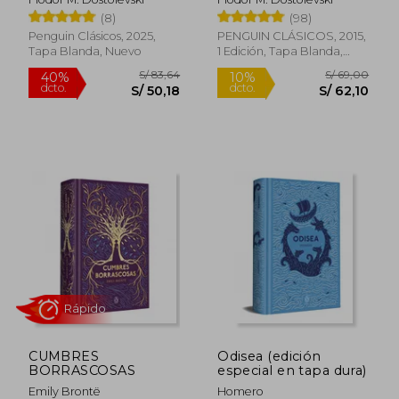
Rápido
Rápido
(8)
(98)
Penguin Clásicos, 2025,
PENGUIN CLÁSICOS, 2015,
Tapa Blanda, Nuevo
1 Edición, Tapa Blanda,
Nuevo
S/ 79,00
S/ 59,
20%
20%
dcto.
dcto.
S/ 63,20
S/ 47,
CUMBRES
Odisea (edición
BORRASCOSAS
especial en tapa dura)
Emily Brontë
Homero