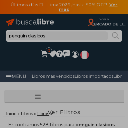
Últimos días FIL Lima 2026 ¡Hasta 50% OFF!
Ver
más
Enviar a
CERCADO DE LIMA, Lima
0
MENÚ
Libros más vendidos
Libros importados
Libros
=
Ver Filtros
Inicio
Libros
Libros
Encontramos 528 Libros para
penguin clasicos