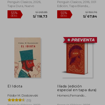
Penguin Clasicos, 2026,
Penguin Clasicos, 2016, 001
Tapa Dura, Nuevo
Edición, Tapa Blanda,
Nuevo
Rápido
S/ 49,00
S/ 192
El Idiota
Ilíada (edición
20%
40%
dcto.
dcto.
especial en tapa dura)
S/ 39,20
S/ 115,
Fiódor M. Dostoievski
Homero;Fernando
Gutiérrez
(15)