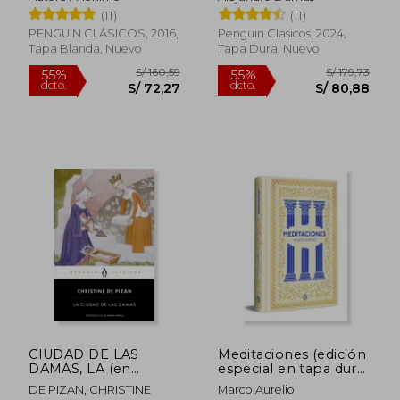
(11)
(11)
PENGUIN CLÁSICOS, 2016,
Penguin Clasicos, 2024,
Tapa Blanda, Nuevo
Tapa Dura, Nuevo
S/ 59,
10%
dcto.
S/ 48,00
S/ 53,
CIUDAD DE LAS
Meditaciones (edición
DAMAS, LA (en
especial en tapa dura)
Castellano)
(Serie Great Ideas) (en
DE PIZAN, CHRISTINE
Marco Aurelio
spa)