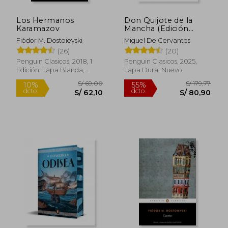
Los Hermanos
Don Quijote de la
Karamazov
Mancha (Edición
conmemorativa)
Fiódor M. Dostoievski
Miguel De Cervantes
(26)
(20)
Penguin Clasicos, 2018, 1
Penguin Clasicos, 2025,
Edición, Tapa Blanda,
Tapa Dura, Nuevo
Nuevo
S/ 69,00
S/ 179
10%
55%
dcto.
dcto.
S/ 62,10
S/ 80,