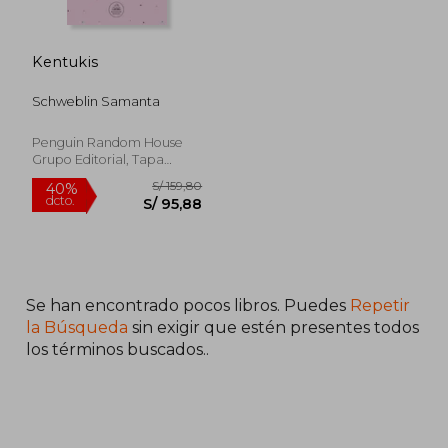
Kentukis
Schweblin Samanta
Penguin Random House
Grupo Editorial, Tapa
Blanda, Nuevo
Se han encontrado pocos libros. Puedes
Repetir
S/ 159,80
40%
dcto.
S/ 95,88
la Búsqueda
sin exigir que estén presentes todos
los términos buscados..