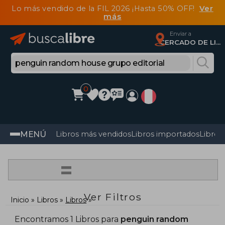
Lo más vendido de la FIL 2026 ¡Hasta 50% OFF!
Ver
más
Enviar a
CERCADO DE LIMA, Lima
0
MENÚ
Libros más vendidos
Libros importados
Libros
=
Ver Filtros
Inicio
Libros
Libros
Encontramos 1 Libros para
penguin random