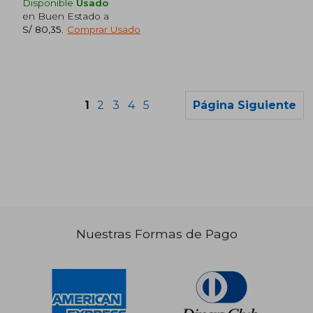
Disponible
Usado
en Buen Estado a
S/ 80,35
.
Comprar Usado
Rápido
1
2
3
4
5
Página Siguiente
S/ 96,05
S/ 49,
40%
20%
dcto.
dcto.
S/ 57,63
S/ 39,
Nuestras Formas de Pago