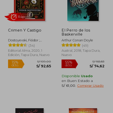
S/ 69,60
S/ 59,
Crimen Y Castigo
El Perro de los
Baskerville
Dostoyevski, Fiódor ;
Arthur Conan Doyle
Blanch, Ignasi
(34)
(49)
Editorial Alma, 2020, 1
Austral, 2018, Tapa Dura,
Edición, Tapa Dura, Nuevo
Nuevo
Rápido
Disponible
Usado
en Buen Estado a
S/ 61,00
.
Comprar Usado