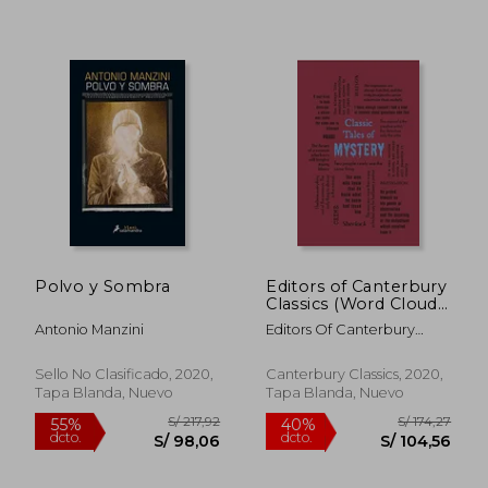
S/ 128,00
S/ 83
40%
40%
dcto.
dcto.
S/ 76,80
S/ 49,
Polvo y Sombra
Editors of Canterbury
Classics (Word Cloud
Classics) (en Inglés)
Antonio Manzini
Editors Of Canterbury
Classics
Sello No Clasificado, 2020,
Canterbury Classics, 2020,
Tapa Blanda, Nuevo
Tapa Blanda, Nuevo