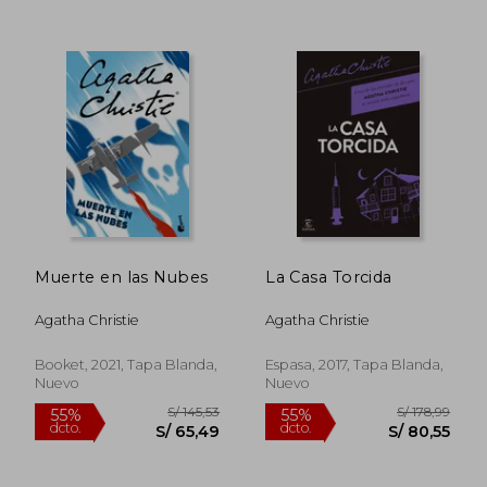
S/ 140,15
S/ 186
40%
55%
Muerte en las Nubes
La Casa Torcida
dcto.
dcto.
S/ 84,09
S/ 83,
Agatha Christie
Agatha Christie
Booket, 2021, Tapa Blanda,
Espasa, 2017, Tapa Blanda,
Nuevo
Nuevo