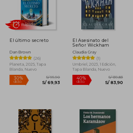
El último secreto
El Asesinato del
Señor Wickham
Dan Brown
Claudia Gray
Rápido
(26)
(1)
Planeta, 2025, Tapa
Umbriel, 2023, 1 Edición,
Blanda, Nuevo
Tapa Blanda, Nuevo
S/ 99,90
S/ 139
30%
40%
dcto.
dcto.
S/ 69,93
S/ 83,