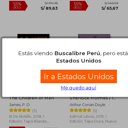
Nuevo
Estás viendo
Buscalibre Perú
, pero est
Estados Unidos
Ir a Estados Unidos
Me quedo aquí
Hijos de Hombres /
Las Aventuras de
The Children of Men
Sherlock Holmes / las
Memorias de
S/ 199,63
S/ 192
55%
55%
James, P. D.
Arthur Conan Doyle
Sherlock Holmes
dcto.
dcto.
S/ 89,83
S/ 86,
(3)
(5)
B De Bolsillo, 2018, 1
Edimat Libros, 2019, 1
Edición, Tapa Blanda,
Edición, Tapa Dura, Nuevo
Nuevo