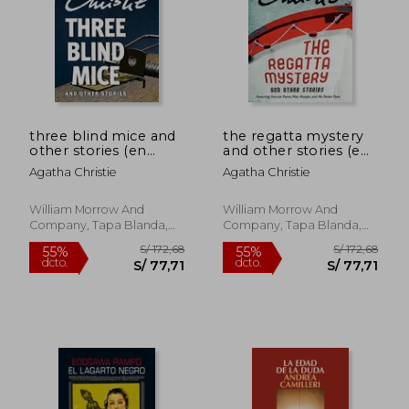
three blind mice and
the regatta mystery
other stories (en
and other stories (en
Inglés)
Inglés)
Agatha Christie
Agatha Christie
William Morrow And
William Morrow And
Company, Tapa Blanda,
Company, Tapa Blanda,
Nuevo
Nuevo
S/ 208,77
S/ 121
55%
55%
dcto.
dcto.
S/ 93,95
S/ 54,