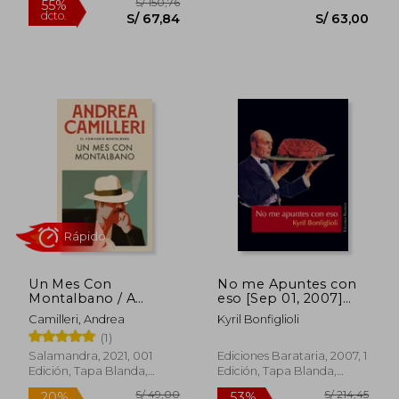
Un Mes Con
No me Apuntes con
Montalbano / A
eso [Sep 01, 2007]
Month with
Bonfiglioli, Kyril; Edo,
Camilleri, Andrea
Kyril Bonfiglioli
Montalbano
Joan; Moreno, Carola
(1)
and Izquierdo, Miquel
Salamandra, 2021, 001
Ediciones Barataria, 2007, 1
Edición, Tapa Blanda,
Edición, Tapa Blanda,
Nuevo
Nuevo