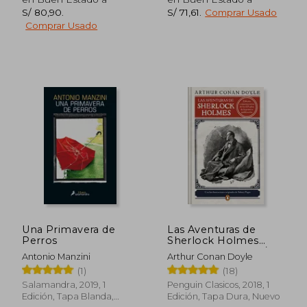
S/ 80,90
.
S/ 71,61
.
Comprar Usado
Comprar Usado
S/ 145,53
S/ 178
55%
55%
Una Primavera de
Las Aventuras de
dcto.
dcto.
S/ 65,49
S/ 80,
Perros
Sherlock Holmes
(Edición Ilustrada) /
Antonio Manzini
Arthur Conan Doyle
The Adventures of
(1)
(18)
Sherlock Holmes
Salamandra, 2019, 1
Penguin Clasicos, 2018, 1
Edición, Tapa Blanda,
Edición, Tapa Dura, Nuevo