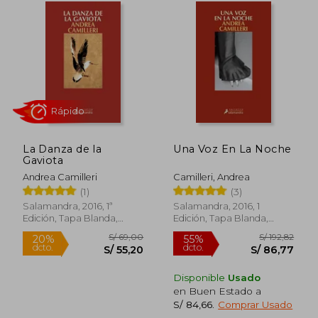
La Danza de la
Una Voz En La Noche
Gaviota
Andrea Camilleri
Camilleri, Andrea
(1)
(3)
Salamandra, 2016, 1ª
Salamandra, 2016, 1
Edición, Tapa Blanda,
Edición, Tapa Blanda,
Nuevo
Nuevo
Disponible
Usado
S/ 173,64
S/ 192
55%
55%
en Buen Estado a
dcto.
dcto.
S/ 78,14
S/ 86,
S/ 84,66
.
Comprar Usado