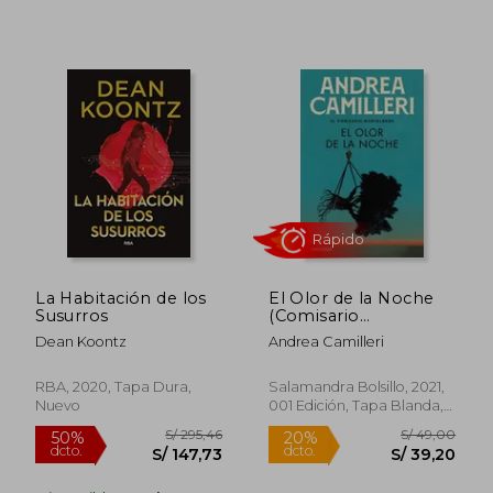
S/ 172,20
S/ 125
55%
40%
La Habitación de los
El Olor de la Noche
dcto.
dcto.
S/ 77,49
S/ 75,
Susurros
(Comisario
Montalbano 8)
Dean Koontz
Andrea Camilleri
RBA, 2020, Tapa Dura,
Salamandra Bolsillo, 2021,
Nuevo
001 Edición, Tapa Blanda,
Nuevo