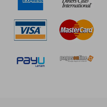
S/ 138,01
S/ 199,
55%
55%
dcto.
dcto.
S/ 62,10
S/ 89,