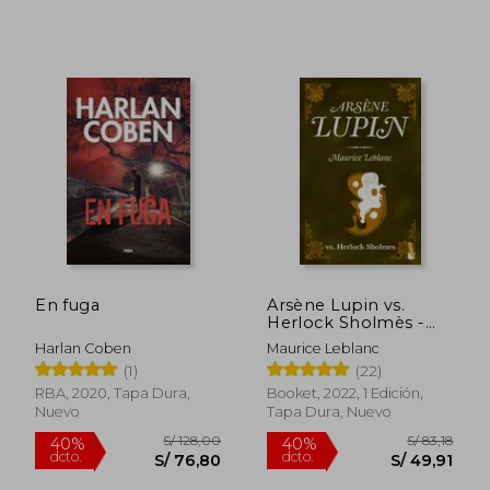
En fuga
Arsène Lupin vs.
Herlock Sholmès -
Maurice Leblanc -
Harlan Coben
Maurice Leblanc
Rápido
Libro Físico
(1)
(22)
RBA, 2020, Tapa Dura,
Booket, 2022, 1 Edición,
Nuevo
Tapa Dura, Nuevo