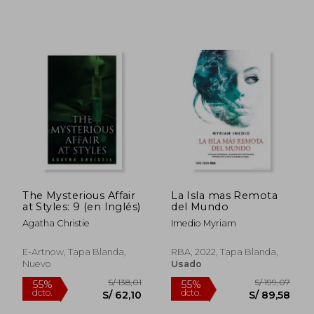
S/ 90,03
S/ 207,
40%
40%
dcto.
dcto.
S/ 54,02
S/ 124,
The Mysterious Affair
La Isla mas Remota
at Styles: 9 (en Inglés)
del Mundo
Agatha Christie
Imedio Myriam
E-Artnow, Tapa Blanda,
RBA, 2022, Tapa Blanda,
Nuevo
Usado