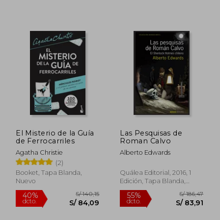
S/ 69,00
S/ 192
20%
55%
dcto.
dcto.
S/ 55,20
S/ 86,
El Misterio de la Guía
Las Pesquisas de
de Ferrocarriles
Roman Calvo
Agatha Christie
Alberto Edwards
(2)
Booket, Tapa Blanda,
Quálea Editorial, 2016, 1
Nuevo
Edición, Tapa Blanda,
Nuevo