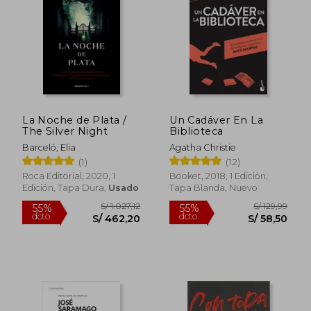
La Noche de Plata /
Un Cadáver En La
The Silver Night
Biblioteca
S/ 154,23
S/ 69,
55%
30%
dcto.
dcto.
S/ 69,40
S/ 48,
Barceló, Elia
Agatha Christie
(1)
(12)
Roca Editorial, 2020, 1
Booket, 2018, 1 Edición,
Edición, Tapa Dura,
Usado
Tapa Blanda, Nuevo