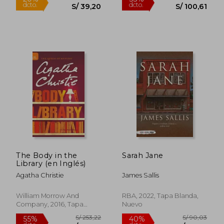
S/ 199,18
S/ 145
55%
55%
dcto.
dcto.
S/ 89,63
S/ 65,
The Body in the
Sarah Jane
Library (en Inglés)
Agatha Christie
James Sallis
William Morrow And
RBA, 2022, Tapa Blanda,
Company, 2016, Tapa
Nuevo
Dura, Nuevo