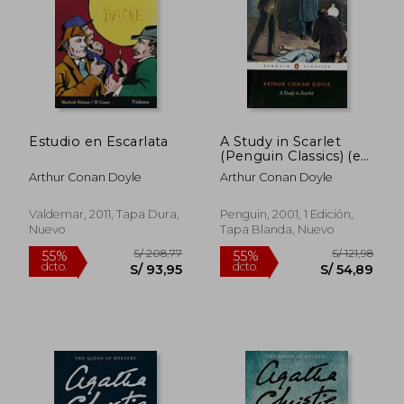
Estudio en Escarlata
A Study in Scarlet
(Penguin Classics) (en
Inglés)
Arthur Conan Doyle
Arthur Conan Doyle
Valdemar, 2011, Tapa Dura,
Penguin, 2001, 1 Edición,
Nuevo
Tapa Blanda, Nuevo
S/ 101,34
S/ 128
40%
46%
dcto.
dcto.
S/ 60,80
S/ 69,