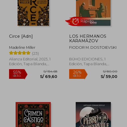
Circe [Adn]
LOS HERMANOS
KARAMÁZOV
Madeline Miller
FIODOR M. DOSTOIEVSKI
(23)
Alianza Editorial, 2023, 1
BÚHO EDICIONES, 1
Edición, Tapa Blanda,
Edición, Tapa Blanda,
Rápido
Nuevo
Nuevo
S/ 154,68
S/ 80,
55%
26%
dcto.
dcto.