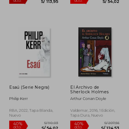
S/ 150,76
55%
dcto.
S/ 67,84
S/ 63,
Esaú (Serie Negra)
El Archivo de
Sherlock Holmes
Philip Kerr
Arthur Conan Doyle
RBA, 2022, Tapa Blanda,
Valdemar, 2016, 1 Edición,
Rápido
Nuevo
Tapa Dura, Nuevo