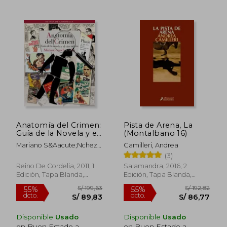
Anatomía del Crimen:
Pista de Arena, La
Guía de la Novela y el
(Montalbano 16)
Cine Negros
S/ 217,92
S/ 174
55%
40%
Mariano S&Aacute;Nchez
Camilleri, Andrea
dcto.
dcto.
S/ 98,06
S/ 104,
Soler
(3)
Reino De Cordelia, 2011, 1
Salamandra, 2016, 2
Edición, Tapa Blanda,
Edición, Tapa Blanda,
Nuevo
Nuevo
Disponible
Usado
Disponible
Usado
en Buen Estado a
en Buen Estado a