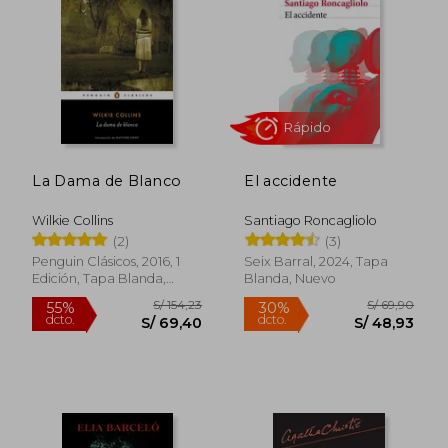
S/ 39,90
S/ 29,
30%
10%
dcto.
dcto.
S/ 27,93
S/ 26,
La Dama de Blanco
El accidente
Wilkie Collins
Santiago Roncagliolo
(2)
(3)
Penguin Clásicos, 2016, 1
Seix Barral, 2024, Tapa
Edición, Tapa Blanda,
Blanda, Nuevo
Nuevo
Rápido