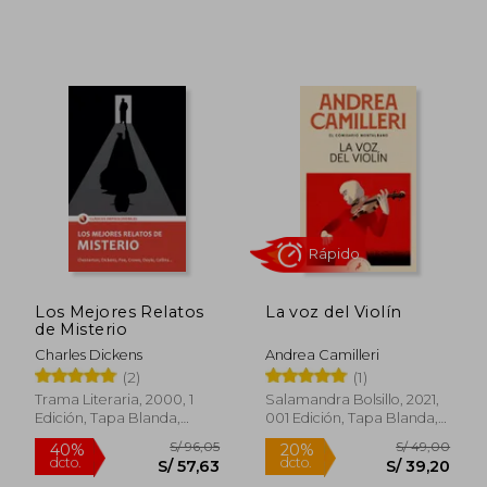
S/ 253,22
S/ 90,
55%
40%
dcto.
dcto.
S/ 113,95
S/ 54,
Los Mejores Relatos
La voz del Violín
de Misterio
Charles Dickens
Andrea Camilleri
(2)
(1)
Trama Literaria, 2000, 1
Salamandra Bolsillo, 2021,
Edición, Tapa Blanda,
001 Edición, Tapa Blanda,
Nuevo
Nuevo