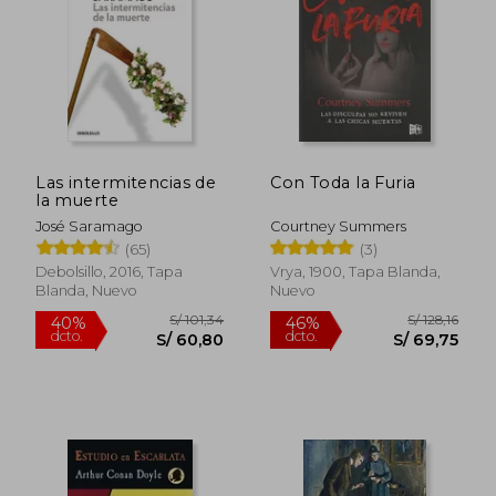
Las intermitencias de
Con Toda la Furia
la muerte
José Saramago
Courtney Summers
(65)
(3)
S/ 1.027,12
S/ 129
55%
55%
Debolsillo, 2016, Tapa
Vrya, 1900, Tapa Blanda,
dcto.
dcto.
S/ 462,20
S/ 58,
Blanda, Nuevo
Nuevo