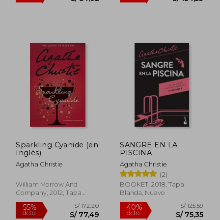
S/ 49,00
S/ 214,
20%
53%
dcto.
dcto.
S/ 39,20
S/ 100,
Sparkling Cyanide (en
SANGRE EN LA
Inglés)
PISCINA
Agatha Christie
Agatha Christie
(2)
William Morrow And
BOOKET, 2018, Tapa
Company, 2012, Tapa
Blanda, Nuevo
Blanda, Nuevo