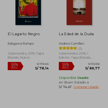
El Lagarto Negro
La Edad de la Duda
Edogawa Rampo
Andrea Camilleri
(2)
Salamandra, 2019, Tapa
Salamandra, 2016, 1
Blanda, Nuevo
Edición, Tapa Blanda,
Nuevo
Disponible
Usado
en Buen Estado a
S/ 172,68
S/ 172
55%
55%
S/ 74,47
.
Comprar Usado
dcto.
dcto.
S/ 77,71
S/ 77,