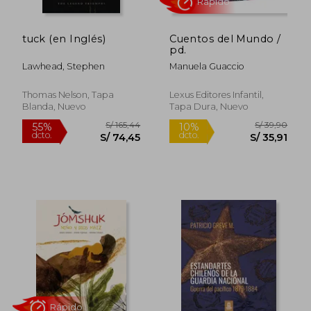
tuck (en Inglés)
Cuentos del Mundo /
pd.
Lawhead, Stephen
Manuela Guaccio
Thomas Nelson, Tapa
Lexus Editores Infantil,
Blanda, Nuevo
Tapa Dura, Nuevo
S/ 167,84
S/ 170,
55%
55%
dcto.
dcto.
S/ 75,53
S/ 76,