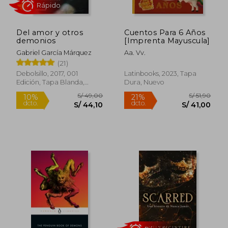
Del amor y otros
Cuentos Para 6 Años
Rápido
demonios
[Imprenta Mayuscula]
Gabriel García Márquez
Aa. Vv.
(21)
Debolsillo, 2017, 001
Latinbooks, 2023, Tapa
Edición, Tapa Blanda,
Dura, Nuevo
Nuevo
S/ 280,71
S/ 54,
55%
10%
dcto.
dcto.
S/ 126,32
S/ 48,