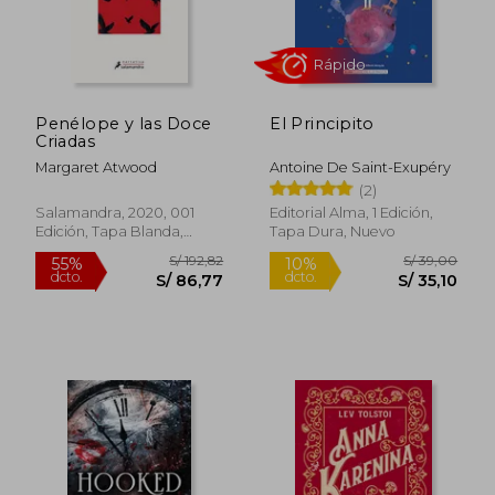
S/ 242,35
S/ 79,
55%
10%
dcto.
dcto.
S/ 109,06
S/ 71,
Penélope y las Doce
El Principito
Criadas
Margaret Atwood
Antoine De Saint-Exupéry
(2)
Salamandra, 2020, 001
Editorial Alma, 1 Edición,
Edición, Tapa Blanda,
Tapa Dura, Nuevo
Nuevo
Rápido