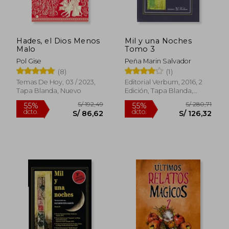
Hades, el Dios Menos
Mil y una Noches
Malo
Tomo 3
Pol Gise
Peña Marin Salvador
(8)
(1)
Temas De Hoy, 03 / 2023,
Editorial Verbum, 2016, 2
Tapa Blanda, Nuevo
Edición, Tapa Blanda,
S/ 54,00
S/ 40,
10%
15%
Nuevo
dcto.
dcto.
S/ 48,60
S/ 34,