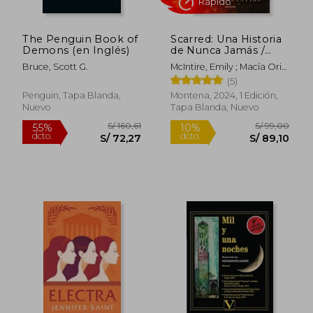
The Penguin Book of
Scarred: Una Historia
Demons (en Inglés)
de Nunca Jamás /
Scarred: A Never After
Bruce, Scott G.
McIntire, Emily ; Macía Orio,
Story
Rápido
Cristina
(5)
Penguin, Tapa Blanda,
Montena, 2024, 1 Edición,
Nuevo
Tapa Blanda, Nuevo
S/ 49,00
S/ 51
10%
21%
dcto.
dcto.
S/ 44,10
S/ 41,