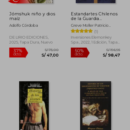
Jómshuk niño y dios
Estandartes Chilenos
maíz
de la Guardia
Nacional. Guerra del
Adolfo Córdoba
Greve Moller Patricio
Pacífico 1879-1884.
Roberto
(1)
FULL COLOR.
DE LIRIO EDICIONES,
Inversiones Elemonkey
2025, Tapa Dura, Nuevo
Spa., 2022, 1 Edición, Tapa
Blanda, Nuevo