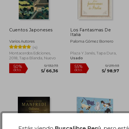
Cuentos Japoneses
Los Fantasmas De
Italia
Varios Autores
Paloma Gómez Borrero
(4)
S/ 54,00
S/ 110,
10%
10%
Montacerdos Ediciones,
Plaza Y Janés, Tapa Dura,
dcto.
dcto.
S/ 48,60
S/ 99,
2018, Tapa Blanda, Nuevo
Usado
Estás viendo
Buscalibre Perú
, pero est