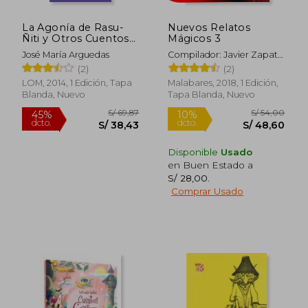
La Agonía de Rasu-
Nuevos Relatos
Ñiti y Otros Cuentos
Mágicos 3
(en Quechuaespañol)
José María Arguedas
Compilador: Javier Zapata
Innocenzi
(2)
(2)
LOM, 2014, 1 Edición, Tapa
Malabares, 2018, 1 Edición,
Blanda, Nuevo
Tapa Blanda, Nuevo
Disponible
Usado
en Buen Estado a
S/ 28,00
.
Comprar Usado
S/ 188,25
S/ 280,
55%
55%
dcto.
dcto.
S/ 84,71
S/ 126,