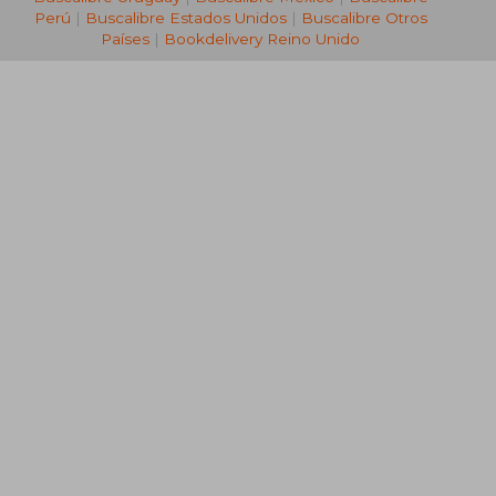
Perú
|
Buscalibre Estados Unidos
|
Buscalibre Otros
Países
|
Bookdelivery Reino Unido