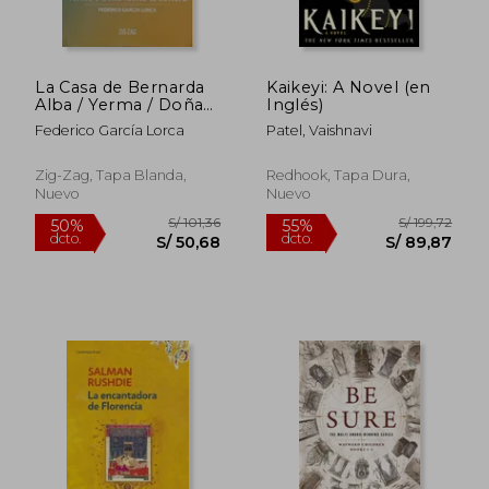
La Casa de Bernarda
Kaikeyi: A Novel (en
Alba / Yerma / Doña
Inglés)
Rosita la Soltera
Federico García Lorca
Patel, Vaishnavi
Zig-Zag, Tapa Blanda,
Redhook, Tapa Dura,
Nuevo
Nuevo
S/ 217,70
S/ 92,
55%
45%
dcto.
dcto.
S/ 97,96
S/ 50,