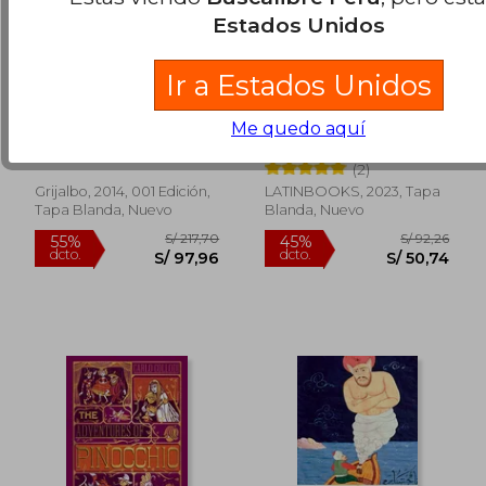
Rápido
Estados Unidos
Ir a Estados Unidos
Odiseo: El Retorno
CUENTOS DE GATOS
- HISTORIAS REALES
Me quedo aquí
DE FELINOS
Valerio Massimo Manfredi
Rich, Penélope
FANTÁSTICOS
(2)
Grijalbo, 2014, 001 Edición,
LATINBOOKS, 2023, Tapa
Tapa Blanda, Nuevo
Blanda, Nuevo
S/ 80,00
S/ 130,
20%
55%
dcto.
dcto.
S/ 64,00
S/ 58,