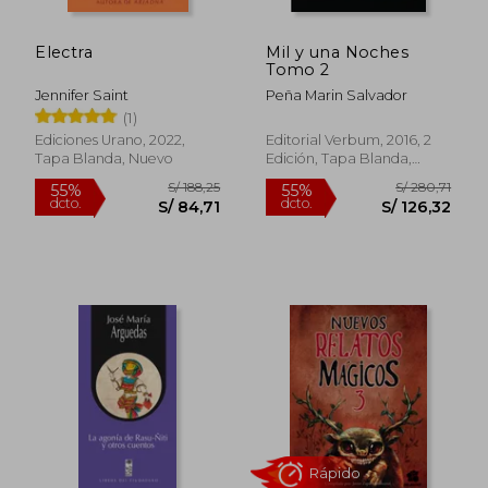
Electra
Mil y una Noches
Tomo 2
Jennifer Saint
Peña Marin Salvador
(1)
Ediciones Urano, 2022,
Editorial Verbum, 2016, 2
Tapa Blanda, Nuevo
Edición, Tapa Blanda,
Rápido
Nuevo
S/ 160,61
S/ 99,
55%
10%
dcto.
dcto.
S/ 72,27
S/ 89,