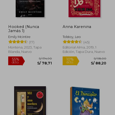
S/ 192,82
S/ 39,
55%
10%
dcto.
dcto.
S/ 86,77
S/ 35,
Hooked (Nunca
Anna Karenina
Jamás 1)
Emily Mcintire
Tolstoy, Leo
(17)
(45)
Montena, 2023, Tapa
Editorial Alma, 2019, 1
Blanda, Nuevo
Edición, Tapa Dura, Nuevo