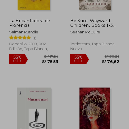
La Encantadora de
Be Sure: Wayward
Florencia
Children, Books 1-3
(en Inglés)
Salman Rushdie
Seanan McGuire
(1)
Debolsillo, 2010, 002
Tordotcom, Tapa Blanda,
Edición, Tapa Blanda,
Nuevo
Nuevo
S/ 262,31
S/ 179
55%
55%
dcto.
dcto.
S/ 118,04
S/ 80,