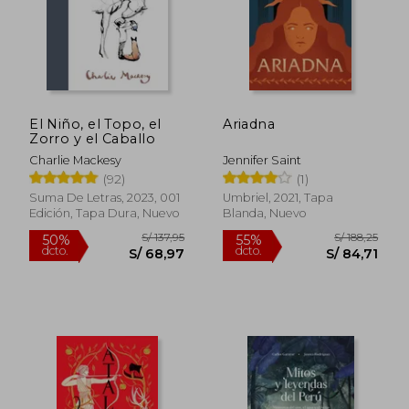
El Niño, el Topo, el
Ariadna
Zorro y el Caballo
Charlie Mackesy
Jennifer Saint
(92)
(1)
Suma De Letras, 2023, 001
Umbriel, 2021, Tapa
Edición, Tapa Dura, Nuevo
Blanda, Nuevo
S/ 137,95
S/ 188
50%
55%
dcto.
dcto.
S/ 68,97
S/ 84,