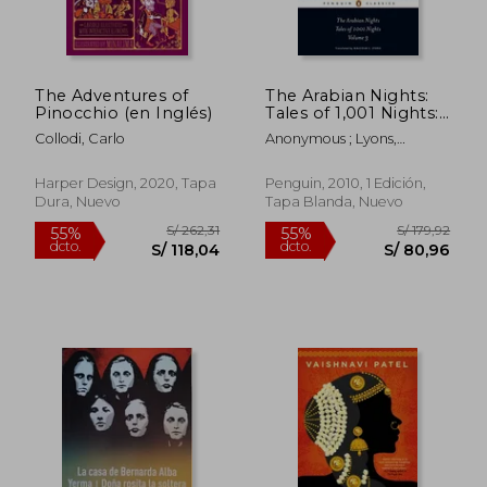
The Adventures of
The Arabian Nights:
Pinocchio (en Inglés)
Tales of 1,001 Nights:
Volume 3 (Penguin
Collodi, Carlo
Anonymous ; Lyons,
Classics) (en Inglés)
Malcolm C. ; Lyons, Ursula
Harper Design, 2020, Tapa
Penguin, 2010, 1 Edición,
Dura, Nuevo
Tapa Blanda, Nuevo
S/ 132,73
S/ 219
50%
55%
dcto.
dcto.
S/ 66,36
S/ 98,