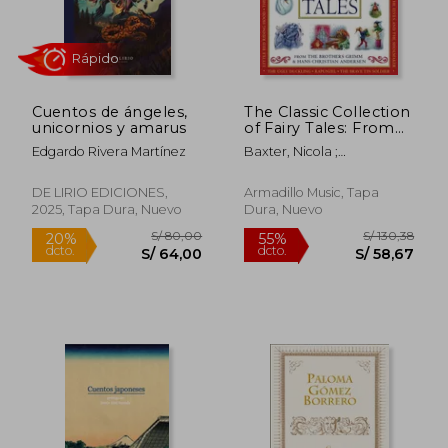
Cuentos de ángeles,
The Classic Collection
unicornios y amarus
of Fairy Tales: From
S/ 147,42
S/ 132
45%
50%
the Brothers Grimm
dcto.
dcto.
S/ 81,08
S/ 66,
Edgardo Rivera Martínez
Baxter, Nicola ;
& Hans Christian
Shuttleworth, Cathie
Andersen (en Inglés)
DE LIRIO EDICIONES,
Armadillo Music, Tapa
2025, Tapa Dura, Nuevo
Dura, Nuevo
Rápido
Rápido