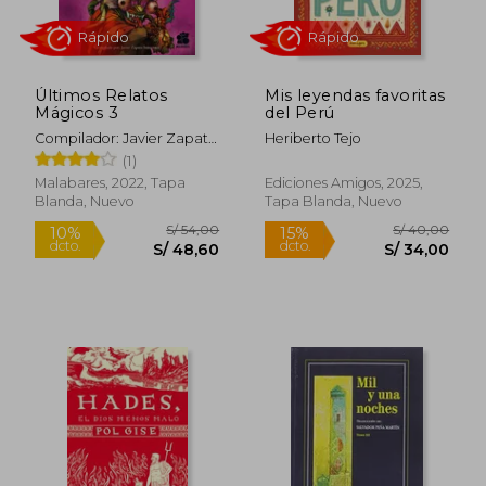
Últimos Relatos
Mis leyendas favoritas
Mágicos 3
del Perú
Compilador: Javier Zapata
Heriberto Tejo
S/ 280,71
S/ 149,
Innocenzi
55%
45%
(1)
dcto.
dcto.
S/ 126,32
S/ 82,
Malabares, 2022, Tapa
Ediciones Amigos, 2025,
Blanda, Nuevo
Tapa Blanda, Nuevo
Rápido
Rápido