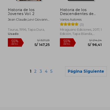
S/ 148,77
S/ 185
55%
55%
dcto.
dcto.
S/ 66,94
S/ 83,
Historia de los
Historia de los
Jovenes Vol. 2
Descendientes de
Volsungr
Jean Claude,Levi Giovanni
Varios Autores
Et Sch Schmitt
(3)
Taurus, 1996, Tapa Dura,
Miraguano Ediciones, 2017, 1
Usado
Edición, Tapa Blanda,
Nuevo
1
2
3
4
5
Página Siguiente
Rápido