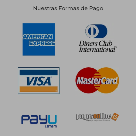
Nuestras Formas de Pago
S/ 165,44
S/ 39,
55%
10%
dcto.
dcto.
S/ 74,45
S/ 35,
Rápido