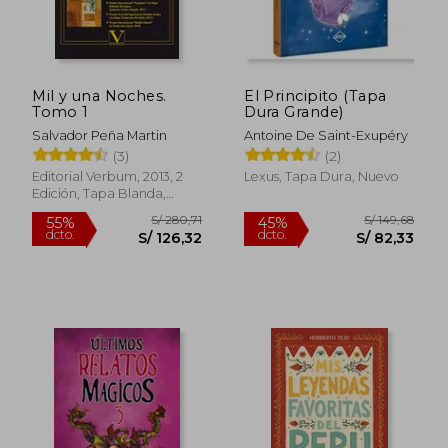
Mil y una Noches.
El Principito (Tapa
S/ 174,90
S/ 98,
55%
10%
Tomo 1
Dura Grande)
dcto.
dcto.
S/ 78,71
S/ 88,
Salvador Peña Martin
Antoine De Saint-Exupéry
(3)
(2)
Editorial Verbum, 2013, 2
Lexus, Tapa Dura, Nuevo
Edición, Tapa Blanda,
Nuevo