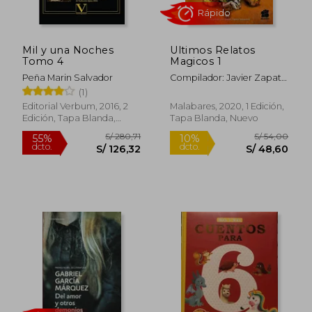
Mil y una Noches
Ultimos Relatos
Tomo 4
Magicos 1
Peña Marin Salvador
Compilador: Javier Zapata
Innocenzi
(1)
Editorial Verbum, 2016, 2
Malabares, 2020, 1 Edición,
Edición, Tapa Blanda,
Tapa Blanda, Nuevo
Nuevo
S/ 192,49
S/ 280,
55%
55%
dcto.
dcto.
S/ 86,62
S/ 126,