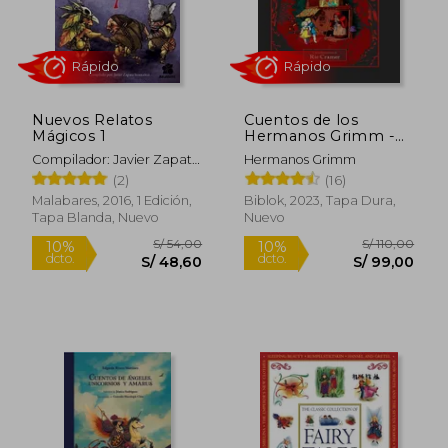
S/ 38,43
S/ 48,
Nuevos Relatos
Cuentos de los
Mágicos 1
Hermanos Grimm -
Cuentos Completos
Compilador: Javier Zapata
Hermanos Grimm
Innocenzi
(2)
(16)
Malabares, 2016, 1 Edición,
Biblok, 2023, Tapa Dura,
Tapa Blanda, Nuevo
Nuevo