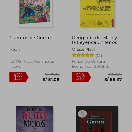
Cuentos de Grimm
Geografía del Mito y
la Leyenda Chilenos
Moon
Oreste Plath
(13)
LEXUS, Tapa Acolchada,
Fondo De Cultura
Nuevo
Económica, 2008, 3
Rápido
Edición, Tapa Blanda,
Nuevo
S/ 69,87
S/ 54,
45%
10%
dcto.
dcto.