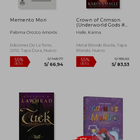
Memento Mori
Crown of Crimson
(Underworld Gods #2)
(en Inglés)
Paloma Orozco Amorós
Halle, Karina
Ediciones De La Torre,
Metal Blonde Books, Tapa
2010, Tapa Dura, Nuevo
Blanda, Nuevo
S/ 101,36
S/ 199
50%
55%
dcto.
dcto.
S/ 50,68
S/ 89,