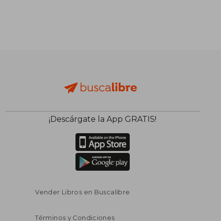
S/ 75,00
S/ 196
37%
50%
dcto.
dcto.
S/ 47,00
S/ 98,
¡Descárgate la App GRATIS!
Vender Libros en Buscalibre
Términos y Condiciones