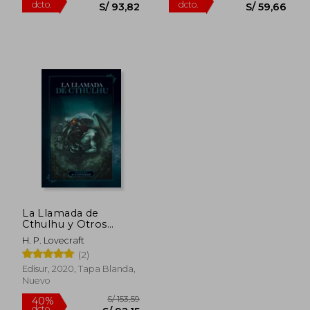
S/ 170,07
S/ 138
55%
40%
dcto.
dcto.
S/ 76,53
S/ 83,
La Llamada de
Cthulhu y Otros
Relatos
H. P. Lovecraft
(2)
Edisur, 2020, Tapa Blanda,
Nuevo