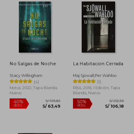
S/ 130,13
S/ 153
40%
40%
No Salgas de Noche
La Habitacion Cerrada
dcto.
dcto.
S/ 78,08
S/ 92,
Stacy Willingham
Maj Sjowall,Per Wahloo
(4)
(1)
Motus, 2022, Tapa Blanda,
RBA, 2016, 1 Edición, Tapa
Nuevo
Blanda, Nuevo