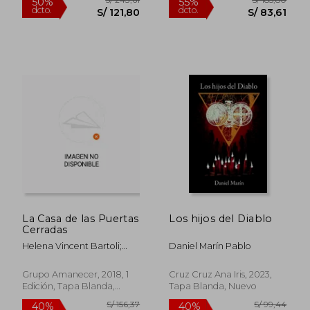
S/ 183,77
S/ 128,
50%
40%
dcto.
dcto.
S/ 91,89
S/ 77,
La Casa de las Puertas
Los hijos del Diablo
Cerradas
Helena Vincent Bartoli;
Daniel Marín Pablo
Vincent Lafuente Ochoa
Grupo Amanecer, 2018, 1
Cruz Cruz Ana Iris, 2023,
Edición, Tapa Blanda,
Tapa Blanda, Nuevo
Nuevo