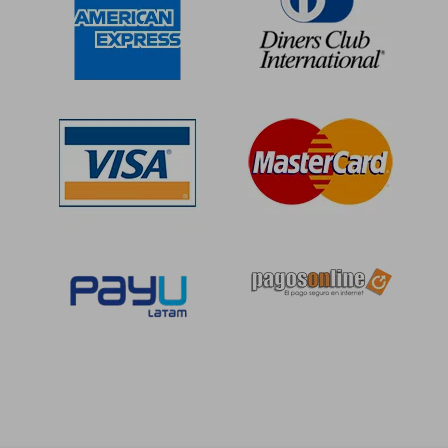
S/ 156,37
S/ 99,
40%
40%
dcto.
dcto.
S/ 93,82
S/ 59,