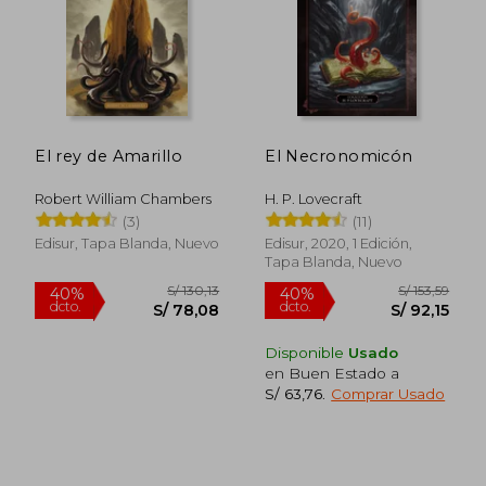
El rey de Amarillo
El Necronomicón
S/ 153,59
S/ 128
40%
40%
dcto.
dcto.
S/ 92,15
S/ 77,
Robert William Chambers
H. P. Lovecraft
(3)
(11)
Edisur, Tapa Blanda, Nuevo
Edisur, 2020, 1 Edición,
Tapa Blanda, Nuevo
Disponible
Usado
en Buen Estado a
S/ 63,76
.
Comprar Usado