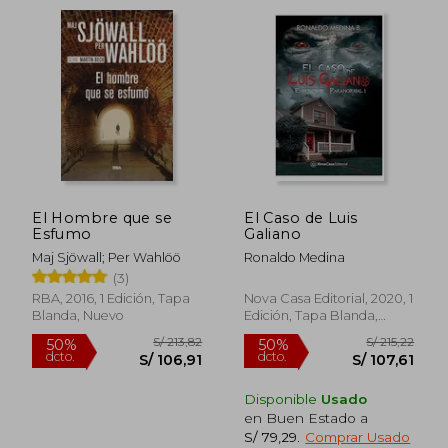
El Hombre que se
El Caso de Luis
Esfumo
Galiano
S/ 158,52
S/ 191
40%
50%
Maj Sjöwall; Per Wahlöö
Ronaldo Medina
dcto.
dcto.
S/ 95,11
S/ 95,
(3)
RBA, 2016, 1 Edición, Tapa
Nova Casa Editorial, 2020, 1
Blanda, Nuevo
Edición, Tapa Blanda,
Nuevo
Disponible
Usado
en Buen Estado a
S/ 79,29
.
Comprar Usado