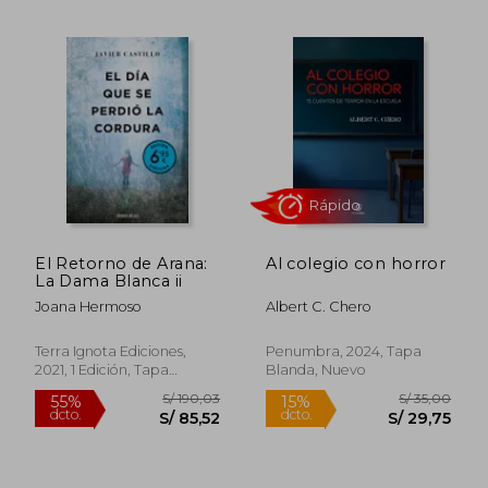
S/ 113,75
S/ 105,
40%
30%
dcto.
dcto.
S/ 68,25
S/ 73,
El Retorno de Arana:
Al colegio con horror
La Dama Blanca ii
Joana Hermoso
Albert C. Chero
Terra Ignota Ediciones,
Penumbra, 2024, Tapa
2021, 1 Edición, Tapa
Blanda, Nuevo
Blanda, Nuevo