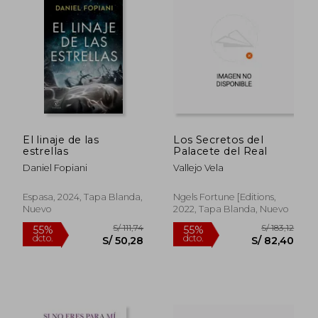
El linaje de las
Los Secretos del
estrellas
Palacete del Real
Daniel Fopiani
Vallejo Vela
Espasa, 2024, Tapa Blanda,
Ngels Fortune [Editions,
Nuevo
2022, Tapa Blanda, Nuevo
S/ 211,70
S/ 184
40%
55%
dcto.
dcto.
S/ 127,02
S/ 82,