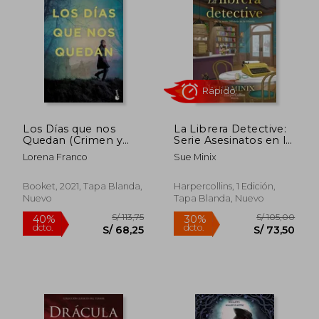
Los Días que nos
La Librera Detective:
Quedan (Crimen y
Serie Asesinatos en la
Misterio)
Librería 2
Lorena Franco
Sue Minix
Booket, 2021, Tapa Blanda,
Harpercollins, 1 Edición,
Nuevo
Tapa Blanda, Nuevo
S/ 184,01
S/ 148,