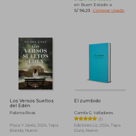
en Buen Estado a
S/ 56,23
.
Comprar Usado
S/ 200,30
S/ 238,
55%
55%
dcto.
dcto.
S/ 90,13
S/ 107,
Los Versos Sueltos
El zumbido
del Edén
Paloma Rivas
Camila G. Valladares
(1)
Plaza Y Janés, 2024, Tapa
Ediciones Liz, 2024, Tapa
Blanda, Nuevo
Dura, Nuevo