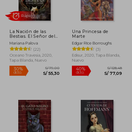
La Nación de las
Una Princesa de
Bestias. El Señor del
Marte
Sabbath
Mariana Palova
Edgar RIce Borroughs
Rápido
(22)
(3)
Oceano Travesia, 2020,
Edisur, 2020, Tapa Blanda,
Tapa Blanda, Nuevo
Nuevo
S/ 79,00
S/ 128,
30%
40%
dcto.
dcto.
S/ 55,30
S/ 77,