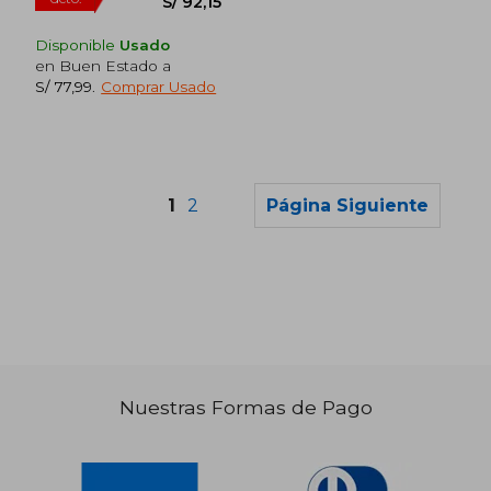
Disponible
Usado
en Buen Estado a
S/ 77,99
.
Comprar Usado
1
2
Página Siguiente
S/ 243,61
S/ 185,
50%
55%
dcto.
dcto.
S/ 121,80
S/ 83,
Nuestras Formas de Pago