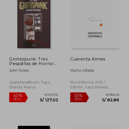
Grotespunk: Tres
Cuarenta Almas
Pesadillas de Horror
Extremo
John Tones
Marta Villada
Appleheadteam, Tapa
Elvo Editorial, 2021, 1
Blanda, Nuevo
Edición, Tapa Blanda,
Nuevo
S/ 105,82
S/ 212
40%
50%
dcto.
dcto.
S/ 63,49
S/ 106,