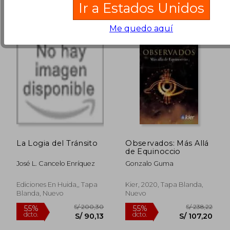
Ir a Estados Unidos
Me quedo aquí
La Logia del Tránsito
Observados: Más Allá
de Equinoccio
José L. Cancelo Enríquez
Gonzalo Guma
S/ 213,82
S/ 215
50%
50%
dcto.
dcto.
S/ 106,91
S/ 107,
Ediciones En Huida,, Tapa
Kier, 2020, Tapa Blanda,
Blanda, Nuevo
Nuevo