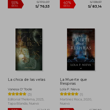
S/ 187,76
S/ 207,
50%
50%
dcto.
dcto.
S/ 93,88
S/ 103,
La chica de las velas
La Muerte que
Respiras
Vanesa O' Toole
Lola P. Nieva
(3)
(1)
Editorial Thelema, 2023,
Martinez Roca, 2020,
Tapa Blanda, Nuevo
Nuevo