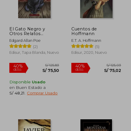
El Gato Negro y
Cuentos de
Otros Relatos
Hoffmann
Extraordinarios
Edgard Allan Poe
E.T. A. Hoffmann
(2)
(5)
Edisur, Tapa Blanda, Nuevo
Edisur, 2020, Nuevo
Disponible
Usado
en Buen Estado a
S/ 48,21
.
Comprar Usado
S/ 125,83
S/ 125,
40%
40%
dcto.
dcto.
S/ 75,50
S/ 75,