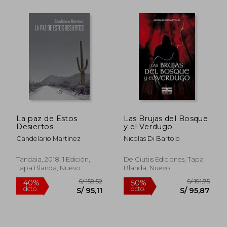
S/ 147,75
S/ 248,
40%
54%
dcto.
dcto.
S/ 88,65
S/ 113,
La paz de Estos
Las Brujas del Bosque
Desiertos
y el Verdugo
Candelario Martínez
Nicolas Di Bartolo
Tandaia, 2018, 1 Edición,
De Ciutiis Ediciones, Tapa
Tapa Blanda, Nuevo
Blanda, Nuevo