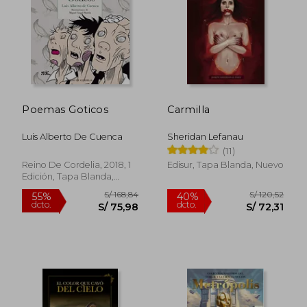
S/ 159,03
S/ 153
55%
40%
dcto.
dcto.
S/ 71,56
S/ 92,
Poemas Goticos
Carmilla
Luis Alberto De Cuenca
Sheridan Lefanau
(11)
Reino De Cordelia, 2018, 1
Edisur, Tapa Blanda, Nuevo
Edición, Tapa Blanda,
Nuevo