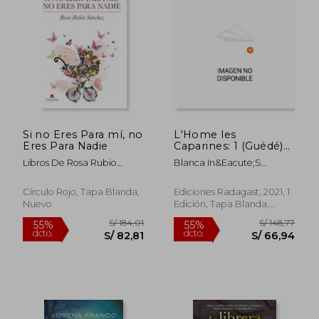
Si no Eres Para mí, no
L'Home les
Eres Para Nadie
Caparines: 1 (Guédé)
(en Asturian)
Libros De Rosa Rubio
Blanca In&Eacute;S
Sánchez
Fern&Aacute;Ndez
Quintana
Círculo Rojo, Tapa Blanda,
Ediciones Radagast, 2021, 1
Nuevo
Edición, Tapa Blanda,
Nuevo
S/ 111,74
S/ 183
55%
55%
dcto.
dcto.
S/ 50,28
S/ 82,