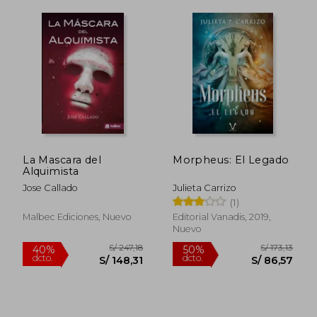
Rápido
S/ 190,03
S/ 35,
55%
15%
dcto.
dcto.
La Mascara del
Morpheus: El Legado
S/ 85,52
S/ 29,
Alquimista
Jose Callado
Julieta Carrizo
(1)
Malbec Ediciones, Nuevo
Editorial Vanadis, 2019,
Nuevo