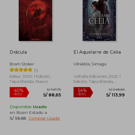
55%
55%
dcto.
dcto.
S/ 82,81
S/ 66,
Drácula
El Aquelarre de Celia
Bram Stoker
Vilniebla; Simaga
(1)
Edisur, 2020, 1 Edición,
Valhalla Ediciones, 2022, 1
Tapa Blanda, Nuevo
Edición, Tapa Blanda,
Nuevo
Rápido
Disponible
Usado
en Buen Estado a
S/ 56,68
.
Comprar Usado