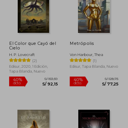
S/ 168,84
S/ 120,
55%
40%
dcto.
dcto.
S/ 75,98
S/ 72,
El Color que Cayó del
Metrópolis
Cielo
H. P. Lovecraft
Von Harbour, Thea
(2)
(1)
Edisur, 2020, 1 Edición,
Edisur, Tapa Blanda, Nuevo
Tapa Blanda, Nuevo