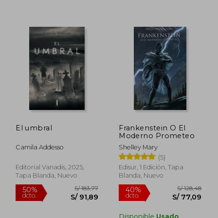
S/ 178,21
S/ 197,
55%
55%
dcto.
dcto.
S/ 80,20
S/ 88,
El umbral
Frankenstein O El
Moderno Prometeo
Camila Addesso
Shelley Mary
(5)
Editorial Vanadis, 2025,
Edisur, 1 Edición, Tapa
Tapa Blanda, Nuevo
Blanda, Nuevo
Disponible
Usado