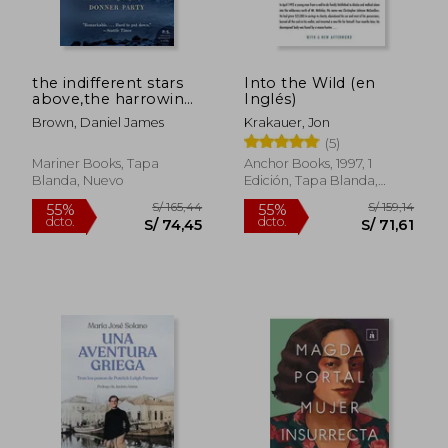
the indifferent stars
Into the Wild (en
above,the harrowing
Inglés)
saga of a donner
Brown, Daniel James
Krakauer, Jon
party bride (en
(5)
Inglés)
Mariner Books, Tapa
Anchor Books, 1997, 1
Blanda, Nuevo
Edición, Tapa Blanda,
Nuevo
S/ 239,78
S/ 239
55%
55%
dcto.
dcto.
S/ 107,90
S/ 107,