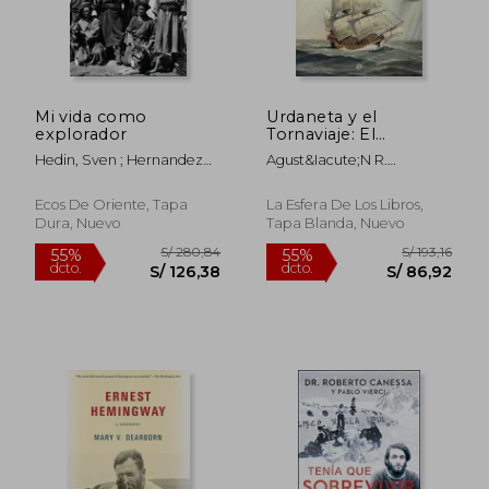
Mi vida como
Urdaneta y el
explorador
Tornaviaje: El
Descubrimiento de la
Hedin, Sven ; Hernandez
Agust&Iacute;N R.
Ruta Marítima que
Rivero, Daniel Jorge
Rodr&Iacute;Guez
S/ 77,17
S/ 340,
40%
55%
Cambio el Mundo
Gonz&Aacute;Lez
dcto.
dcto.
S/ 46,30
S/ 153,
Ecos De Oriente, Tapa
La Esfera De Los Libros,
Dura, Nuevo
Tapa Blanda, Nuevo