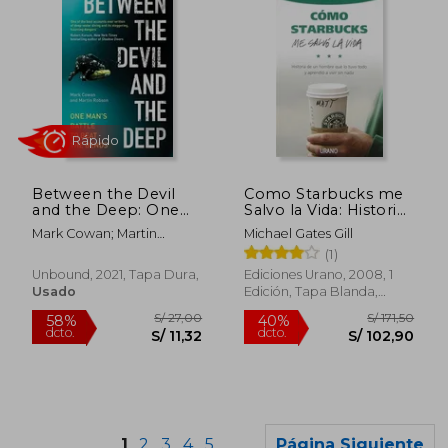
S/ 189,25
S/ 273,
55%
55%
dcto.
dcto.
S/ 85,16
S/ 123,
Between the Devil
Como Starbucks me
and the Deep: One
Salvo la Vida: Historia
Man'S Battle to Beat
de un Hombre que lo
Mark Cowan; Martin
Michael Gates Gill
the Bends (en Inglés)
tuv o Todo y
Robson
(1)
Aprendio a Vivir sin
Nada
Unbound, 2021, Tapa Dura,
Ediciones Urano, 2008, 1
Usado
Edición, Tapa Blanda,
Nuevo
1
2
3
4
5
Página Siguiente