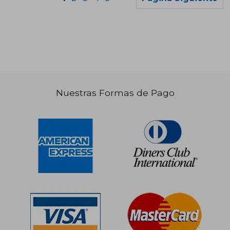
S/ 231,97
S/ 167
55%
55%
dcto.
dcto.
S/ 104,39
S/ 75,
Nuestras Formas de Pago