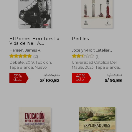
S/ 312,71
S/ 199
55%
55%
dcto.
dcto.
S/ 140,72
S/ 89,
El Primer Hombre. La
Perfiles
Vida de Neil A.
Armstrong / First
Hansen, James R.
Jocelyn-Holt Letelier
Man: The Life of Neil
Alfredo
(2)
(1)
A. Armstrong
Debate, 2019, 1 Edición,
Universidad Católica Del
Tapa Blanda, Nuevo
Maule, 2023, Tapa Blanda,
Nuevo