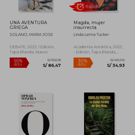
UNA AVENTURA
Magda, mujer
GRIEGA
insurrecta
SOLANO, MARIA JOSE
Linda Lema Tucker
DEBATE, 2023, 1 Edición,
Academia Antártica, 2023,
Tapa Blanda, Nuevo
- Edición, Tapa Blanda,
Nuevo
S/ 165,44
S/ 159
55%
55%
dcto.
dcto.
S/ 74,45
S/ 71,