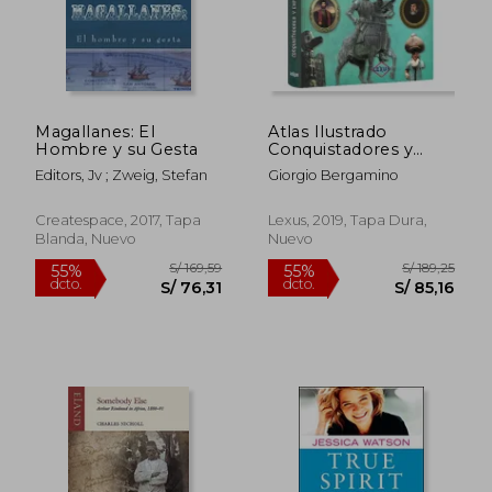
S/ 192,15
S/ 135
55%
55%
dcto.
dcto.
S/ 86,47
S/ 60,
Magallanes: El
Atlas Ilustrado
Hombre y su Gesta
Conquistadores y
Exploradores
Editors, Jv ; Zweig, Stefan
Giorgio Bergamino
Españoles (tapa dura)
Createspace, 2017, Tapa
Lexus, 2019, Tapa Dura,
Blanda, Nuevo
Nuevo