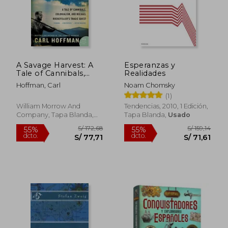
A Savage Harvest: A
Esperanzas y
Tale of Cannibals,
Realidades
Colonialism, and
Hoffman, Carl
Noam Chomsky
Michael Rockefeller's
(1)
Tragic Quest for
Primitive Art (en
William Morrow And
Tendencias, 2010, 1 Edición,
Inglés)
Company, Tapa Blanda,
Tapa Blanda,
Usado
Nuevo