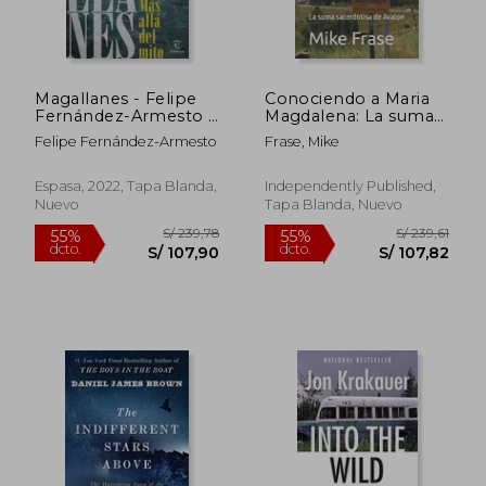
Magallanes - Felipe
Conociendo a Maria
Fernández-Armesto -
Magdalena: La suma
Libro Físico
sacerdotisa de Avalon
Felipe Fernández-Armesto
Frase, Mike
Espasa, 2022, Tapa Blanda,
Independently Published,
Nuevo
Tapa Blanda, Nuevo
S/ 194,41
S/ 160
55%
55%
dcto.
dcto.
S/ 87,48
S/ 72,