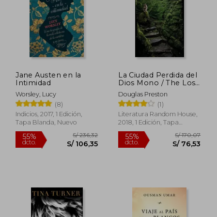
Jane Austen en la
La Ciudad Perdida del
Intimidad
Dios Mono / The Lost
City of the Monkey
Worsley, Lucy
Douglas Preston
God: A True Story
(8)
(1)
Indicios, 2017, 1 Edición,
Literatura Random House,
Tapa Blanda, Nuevo
2018, 1 Edición, Tapa
Blanda, Nuevo
S/ 236,32
S/ 170,
55%
55%
dcto.
dcto.
S/ 106,35
S/ 76,