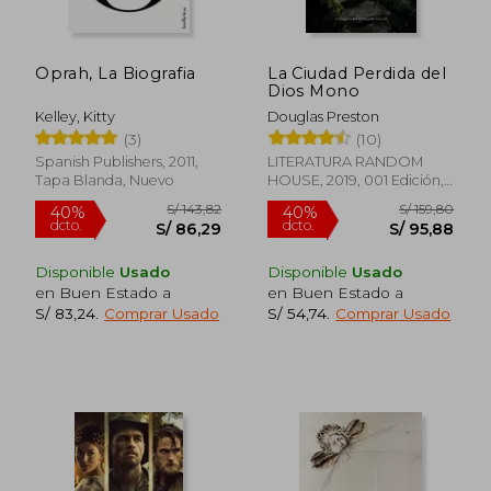
Oprah, La Biografia
La Ciudad Perdida del
Dios Mono
Kelley, Kitty
Douglas Preston
(3)
(10)
Spanish Publishers, 2011,
LITERATURA RANDOM
Tapa Blanda, Nuevo
HOUSE, 2019, 001 Edición,
Rápido
Tapa Blanda, Nuevo
Disponible
Usado
Disponible
Usado
en Buen Estado a
en Buen Estado a
S/ 83,24
.
Comprar Usado
S/ 54,74
.
Comprar Usado
S/ 192,15
S/ 49,
55%
30%
dcto.
dcto.
S/ 86,47
S/ 34,