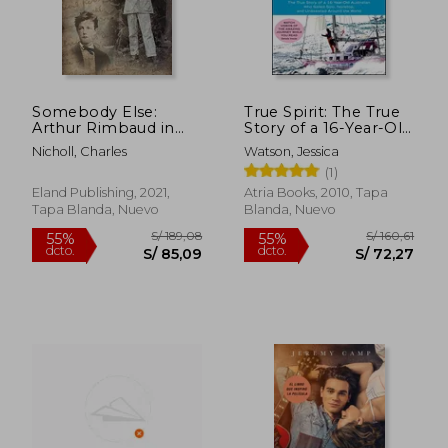
Somebody Else:
True Spirit: The True
Arthur Rimbaud in
Story of a 16-Year-Old
S/ 172,68
S/ 159
55%
55%
Africa, 1880-91 (en
Australian who Sailed
dcto.
dcto.
S/ 77,71
S/ 71,
Nicholl, Charles
Watson, Jessica
Inglés)
Solo, Nonstop, and
(1)
Unassisted Around
the World (en Inglés)
Eland Publishing, 2021,
Atria Books, 2010, Tapa
Tapa Blanda, Nuevo
Blanda, Nuevo