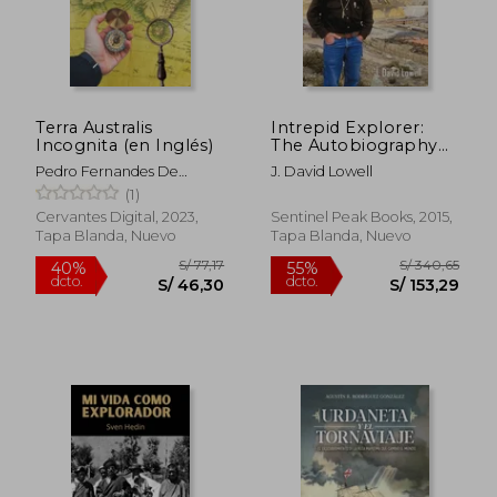
Terra Australis
Intrepid Explorer:
S/ 149,50
S/ 167
40%
55%
Incognita (en Inglés)
The Autobiography
dcto.
dcto.
S/ 89,70
S/ 75,
of the World'S Best
Pedro Fernandes De
J. David Lowell
Mine Finder (en
Queirós
(1)
Inglés)
Cervantes Digital, 2023,
Sentinel Peak Books, 2015,
Tapa Blanda, Nuevo
Tapa Blanda, Nuevo