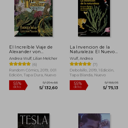
El Increíble Viaje de
La Invencion de la
Alexander von
Naturaleza: El Nuevo
Humboldt al Corazón
Mundo de Alexander
Andrea Wulf; Lilian Melcher
Wulf, Andrea
de la Naturaleza
von Humboldt
(6)
(7)
Random Cómics, 2019, 001
Debolsillo, 2019, 1 Edición,
S/ 185,80
S/ 148,
55%
50%
Edición, Tapa Dura, Nuevo
Tapa Blanda, Nuevo
dcto.
dcto.
S/ 83,61
S/ 74,