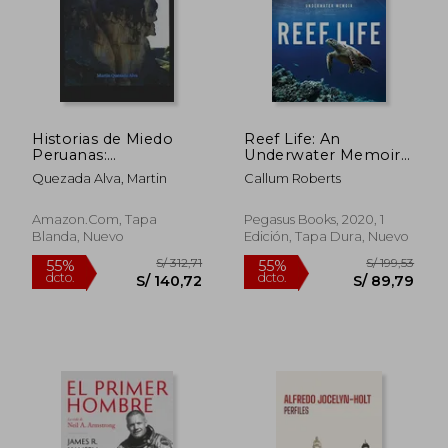
S/ 148,87
S/ 147
50%
55%
dcto.
dcto.
S/ 74,43
S/ 66,
Historias de Miedo
Reef Life: An
Peruanas:
Underwater Memoir
Narraciones de Un
(en Inglés)
Quezada Alva, Martin
Callum Roberts
Iniciado - Libro 1
Amazon.com, Tapa
Pegasus Books, 2020, 1
Blanda, Nuevo
Edición, Tapa Dura, Nuevo