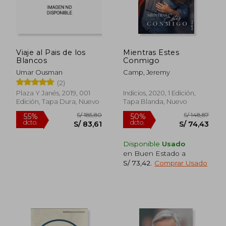
Viaje al Pais de los
Mientras Estes
Blancos
Conmigo
Umar Ousman
Camp, Jeremy
(2)
S/ 169,59
S/ 189
55%
55%
Plaza Y Janés, 2019, 001
Indicios, 2020, 1 Edición,
dcto.
dcto.
S/ 76,31
S/ 85,
Edición, Tapa Dura, Nuevo
Tapa Blanda, Nuevo
Disponible
Usado
en Buen Estado a
S/ 73,42
.
Comprar Usado