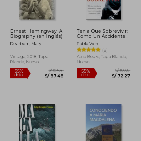
Ernest Hemingway: A
Tenia Que Sobrevivir:
Biography (en Inglés)
Como Un Accidente
Aereo En Los Andes
Dearborn, Mary
Pablo Vierci
Inspiro Mi Vocacion
(8)
Para Salvar Vidas
(Atria Espanol)
Vintage, 2018, Tapa
Atria Books, Tapa Blanda,
Blanda, Nuevo
Nuevo
S/ 280,84
S/ 193
55%
55%
dcto.
dcto.
S/ 126,38
S/ 86,