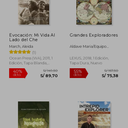
S/ 224,05
S/ 159,
55%
40%
dcto.
dcto.
S/ 100,82
S/ 95,
Evocación: Mi Vida Al
Grandes Exploradores
Lado del Che
March, Aleida
Aldave Maria/Equipo
Editorial
(1)
Ocean Press (WA), 2011, 1
LEXUS, 2018, 1 Edición,
Edición, Tapa Blanda,
Tapa Dura, Nuevo
Nuevo