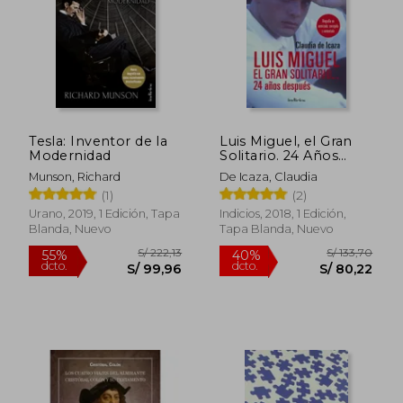
Tesla: Inventor de la
Luis Miguel, el Gran
Modernidad
Solitario. 24 Años
Después: Biografía no
Munson, Richard
De Icaza, Claudia
Autorizada, Corregida
(1)
(2)
y Aumentada
(Indicios no Ficción)
Urano, 2019, 1 Edición, Tapa
Indicios, 2018, 1 Edición,
Blanda, Nuevo
Tapa Blanda, Nuevo
S/ 205,98
S/ 154,
55%
40%
dcto.
dcto.
S/ 92,69
S/ 92,