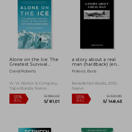
S/ 104,67
S/ 154,
40%
50%
dcto.
dcto.
S/ 62,80
S/ 77,
Alone on the Ice: The
a story about a real
Greatest Survival
man (hardback) (en
Story in the History of
Inglés)
David Roberts
Polevoi, Boris
Exploration
(0000000000) (en
Inglés)
W. W. Norton & Company,
Benediction Books, 2010,
Tapa Blanda, Nuevo
Nuevo