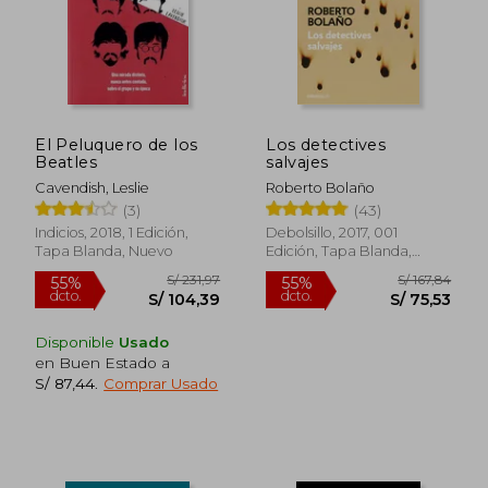
S/ 222,13
S/ 133,
55%
40%
dcto.
dcto.
S/ 99,96
S/ 80,
El Peluquero de los
Los detectives
Beatles
salvajes
Cavendish, Leslie
Roberto Bolaño
(3)
(43)
Indicios, 2018, 1 Edición,
Debolsillo, 2017, 001
Tapa Blanda, Nuevo
Edición, Tapa Blanda,
Nuevo
Disponible
Usado
en Buen Estado a
S/ 87,44
.
Comprar Usado