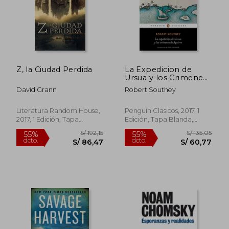
Z, la Ciudad Perdida
La Expedicion de
Ursua y los Crimenes
de Aguirre
David Grann
Robert Southey
Literatura Random House,
Penguin Clasicos, 2017, 1
2017, 1 Edición, Tapa
Edición, Tapa Blanda,
Blanda, Nuevo
Nuevo
S/ 143,82
S/ 159,
40%
40%
dcto.
dcto.
S/ 86,29
S/ 95,