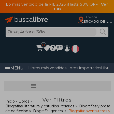
Lo más vendido de la FIL 2026 ¡Hasta 50% OFF!
Ver
más
Enviar a
CERCADO DE LIMA, Lima
0
MENÚ
Libros más vendidos
Libros importados
Libros
=
Ver Filtros
Inicio
Libros
Biografías, literatura y estudios literarios
Biografías y prosa
de no ficción
Biografía: general
Biografía: aventureros y