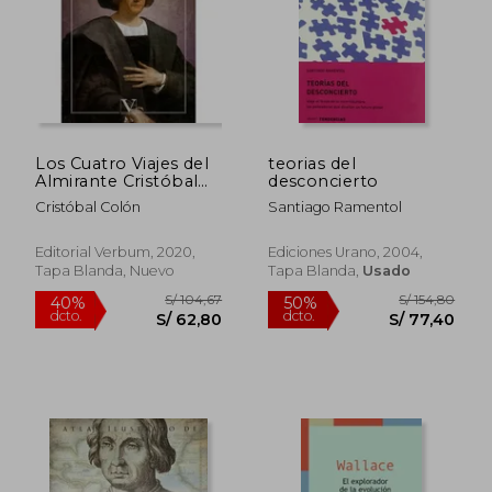
Los Cuatro Viajes del
teorias del
Almirante Cristóbal
desconcierto
Colón y su
Cristóbal Colón
Santiago Ramentol
Testamento
Editorial Verbum, 2020,
Ediciones Urano, 2004,
Tapa Blanda, Nuevo
Tapa Blanda,
Usado
S/ 294,66
S/ 166
55%
55%
dcto.
dcto.
S/ 132,60
S/ 75,