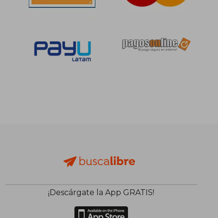
S/ 180,02
S/ 329,
55%
55%
dcto.
dcto.
S/ 81,01
S/ 148,
¡Descárgate la App GRATIS!