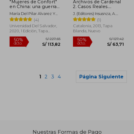
"Mujeres de Confort"
Archivos de Cardenal
en China: una guerra
2. Casos Reales.
íntima
Incluye dvd
María Del Pilar Alvarez Y
J. (Editores) Insusnza, A.
Chen Lifei
Ortega
(4)
(1)
Universidad Del Salvador,
Catalonia, 2013, Tapa
2020, 1 Edición, Tapa
Blanda, Nuevo
Blanda, Nuevo
1
2
3
4
Página Siguiente
S/ 193,16
S/ 199
55%
55%
Nuestras Formas de Pago
dcto.
dcto.
S/ 86,92
S/ 89,