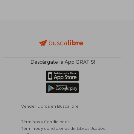
S/ 171,11
S/ 192
50%
55%
dcto.
dcto.
S/ 85,55
S/ 86,
¡Descárgate la App GRATIS!
Vender Libros en Buscalibre
Términos y Condiciones
Términos y condiciones de Libros Usados