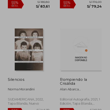
S/ 141,40
S/ 151
55%
50%
dcto.
dcto.
S/ 63,63
S/ 75,
Silencios
Rompiendo la
Crisálida
Norma Morandini
Alan Abarca
Ram&Iacute;Rez
SUDAMERICANA, 2022,
Editorial Autografía, 2021, 1
Tapa Blanda, Nuevo
Edición, Tapa Blanda,
Nuevo