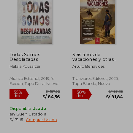
Todas Somos
Seis años de
Desplazadas
vacaciones y otras
obras de Arturo
Malala Yousafzai
Arturo Benavides
Benavides
Alianza Editorial, 2019, 1o
Tranviares Editores, 2025,
Edición, Tapa Dura, Nuevo
Tapa Blanda, Nuevo
Disponible
Usado
en Buen Estado a
S/ 71,61
.
Comprar Usado
S/ 187,92
S/ 183
55%
50%