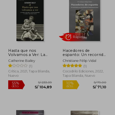
Hasta que nos
Hacedores de
Volvamos a Ver: La
espanto: Un recorrido
Historia de una
por las dictaduras
Catherine Bailey
Christiane Félip Vidal
Madre, sus Hijos
latinoamericanas
(1)
(1)
Desaparecidos y el
Complot Para Matar a
Crítica, 2021, Tapa Blanda,
Cocodrilo Ediciones, 2022,
Hitler (el Tiempo
Nuevo
Tapa Blanda, Nuevo
Vivido)
S/ 150,76
S/ 231,
55%
50%
dcto.
dcto.
S/ 67,84
S/ 115,