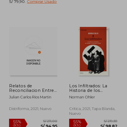
S/ 79,90
.
Comprar Usado
S/ 271,26
S/ 114
50%
50%
dcto.
dcto.
S/ 135,63
S/ 57,
Relatos de
Los Infiltrados: La
Reconciliacion Entre
Historia de los
Victimas y Agresores
Amantes que Guiaron
Julian Carlos Rios Martin
Norman Ohler
en pro
a la Resistencia
Alemana (el Tiempo
Vivido)
Distriforma, 2021, Nuevo
Critica, 2021, Tapa Blanda,
Nuevo