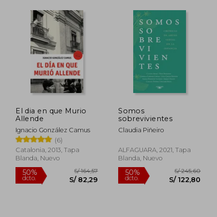
S/ 930,64
S/ 146,
55%
50%
dcto.
dcto.
S/ 418,79
S/ 73,
El dia en que Murio
Somos
Allende
sobrevivientes
Ignacio González Camus
Claudia Piñeiro
(6)
Catalonia, 2013, Tapa
ALFAGUARA, 2021, Tapa
Blanda, Nuevo
Blanda, Nuevo