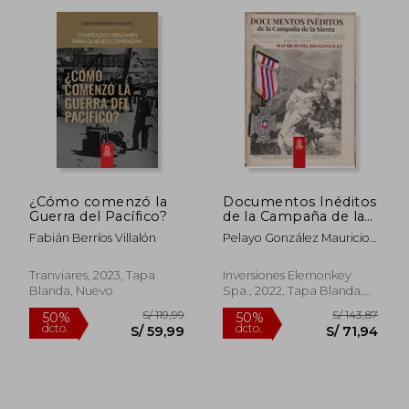
¿Cómo comenzó la
Documentos Inéditos
Guerra del Pacífico?
de la Campaña de la
S/ 164,57
S/ 245,
50%
50%
Sierra
dcto.
dcto.
S/ 82,29
S/ 122,
Fabián Berríos Villalón
Pelayo González Mauricio
Antonio
Tranviares, 2023, Tapa
Inversiones Elemonkey
Blanda, Nuevo
Spa., 2022, Tapa Blanda,
Nuevo