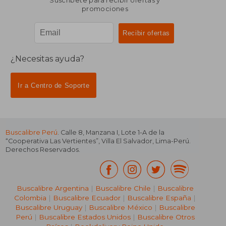
Suscríbete para recibir ofertas y
promociones
¿Necesitas ayuda?
Ir a Centro de Soporte
Buscalibre Perú
. Calle 8, Manzana I, Lote 1-A de la
“Cooperativa Las Vertientes”, Villa El Salvador, Lima-Perú.
Derechos Reservados.
Buscalibre Argentina
|
Buscalibre Chile
|
Buscalibre
Colombia
|
Buscalibre Ecuador
|
Buscalibre España
|
Buscalibre Uruguay
|
Buscalibre México
|
Buscalibre
Perú
|
Buscalibre Estados Unidos
|
Buscalibre Otros