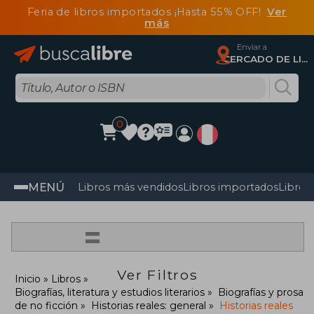
Feria de libros importados ¡Hasta 55% OFF!
Ver
más
Enviar a
CERCADO DE LIMA, Lima
0
MENÚ
Libros más vendidos
Libros importados
Libros
=
Ver Filtros
Inicio
Libros
Biografías, literatura y estudios literarios
Biografías y prosa
de no ficción
Historias reales: general
Historias reales