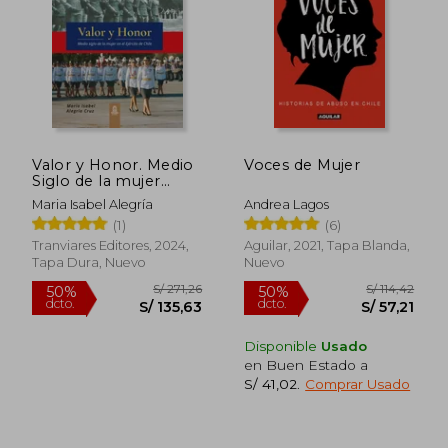
S/ 184,01
S/ 166
55%
55%
dcto.
dcto.
S/ 82,81
S/ 75,
Valor y Honor. Medio
Voces de Mujer
Siglo de la mujer
militar en el Ejército
Maria Isabel Alegría
Andrea Lagos
de Chile. FULL
(1)
(6)
COLOR
Tranviares Editores, 2024,
Aguilar, 2021, Tapa Blanda,
Tapa Dura, Nuevo
Nuevo
Disponible
Usado
en Buen Estado a
S/ 41,02
.
Comprar Usado