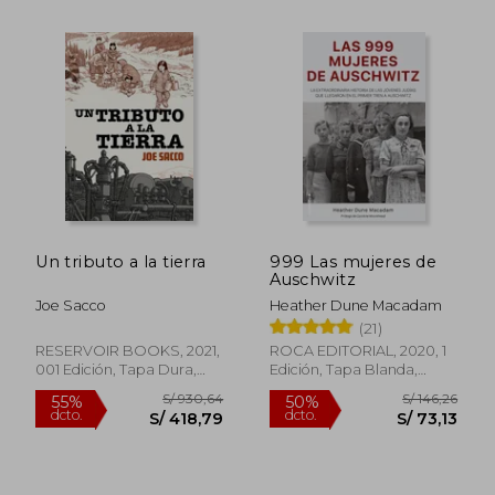
S/ 159,03
S/ 137
55%
50%
dcto.
dcto.
S/ 71,56
S/ 68,
Un tributo a la tierra
999 Las mujeres de
Auschwitz
Joe Sacco
Heather Dune Macadam
(21)
RESERVOIR BOOKS, 2021,
ROCA EDITORIAL, 2020, 1
001 Edición, Tapa Dura,
Edición, Tapa Blanda,
Usado
Nuevo