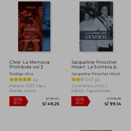
Chile: La Memoria
Jacqueline Pinochet
Prohibida vol 2
Hiriart. La Sombra del
General
Rodrigo Atria
Jacqueline Pinochet Hiriart
(4)
(2)
S/ 119,99
S/ 143,
50%
50%
Planeta, 2023, Tapa
Zuramérica, 2024, 1
dcto.
dcto.
S/ 59,99
S/ 71,
Blanda, Nuevo
Edición, Tapa Blanda,
Nuevo