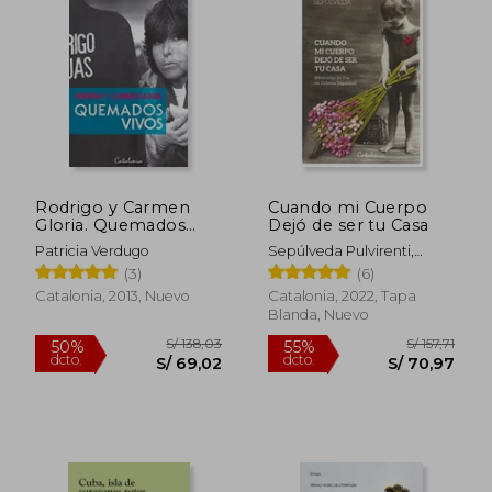
Rodrigo y Carmen
Cuando mi Cuerpo
Gloria. Quemados
Dejó de ser tu Casa
Rápido
Vivos
Patricia Verdugo
Sepúlveda Pulvirenti,
Emma
(3)
(6)
Catalonia, 2013, Nuevo
Catalonia, 2022, Tapa
Blanda, Nuevo
S/ 233,09
S/ 79,
55%
10%
dcto.
dcto.
S/ 104,89
S/ 71,