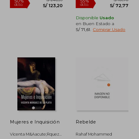
Disponible
Usado
en Buen Estado a
S/ 71,61
.
Comprar Usado
S/ 219,95
S/ 199
50%
55%
dcto.
dcto.
S/ 109,97
S/ 89,
Mujeres e Inquisición
Rebelde
Vicenta M&Aacute;Rquez
Rahaf Mohammed