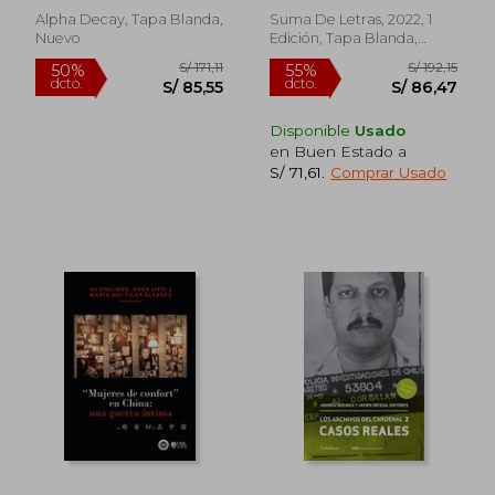
Alpha Decay, Tapa Blanda,
Suma De Letras, 2022, 1
Nuevo
Edición, Tapa Blanda,
Nuevo
Disponible
Usado
en Buen Estado a
S/ 71,61
.
Comprar Usado
S/ 246,39
S/ 161
50%
55%
dcto.
dcto.
S/ 123,20
S/ 72,