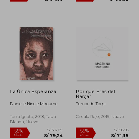
Rápido
S/ 164,57
S/ 89,
50%
30%
dcto.
dcto.
S/ 82,29
S/ 62,
La Única Esperanza
Por qué Eres del
Barça?
Danielle Nicole Mboume
Fernando Tarpi
Terra Ignota, 2018, Tapa
Circulo Rojo, 2019, Nuevo
Blanda, Nuevo