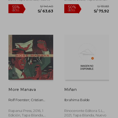
S/ 199,29
S/ 176
55%
55%
Nuevo
dcto.
dcto.
S/ 89,68
S/ 79,
More Manava
Miñan
Rolf Foerster; Cristian
Ibrahima Balde
Moreno Pakarati
Rapanui Press, 2016, 1
Rinoceronte Editora S.L.,
Edición, Tapa Blanda,
2021, Tapa Blanda, Nuevo