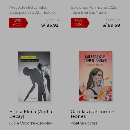
De La Plata
Proyectos Editoriales
Ediciones Península, 2022,
Casiopea Sl, 2021, 1 Edición,
Tapa Blanda, Nuevo
Tapa Blanda, Nuevo
S/ 185,80
S/ 176,
55%
55%
dcto.
dcto.
S/ 83,61
S/ 79,
Elijo a Elena (Alpha
Gacelas que comen
Decay)
leones
Lucia Osborne-Crowley
Agathe Cortes