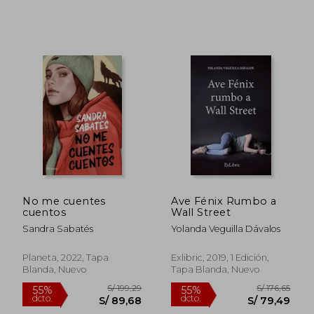
No me cuentes
Ave Fénix Rumbo a
cuentos
Wall Street
Sandra Sabatés
Yolanda Veguilla Dávalos
Planeta, 2022, Tapa
Exlibric, 2019, 1 Edición,
S/ 211,00
S/ 219
55%
55%
Blanda, Nuevo
Tapa Blanda, Nuevo
dcto.
dcto.
S/ 94,95
S/ 98,