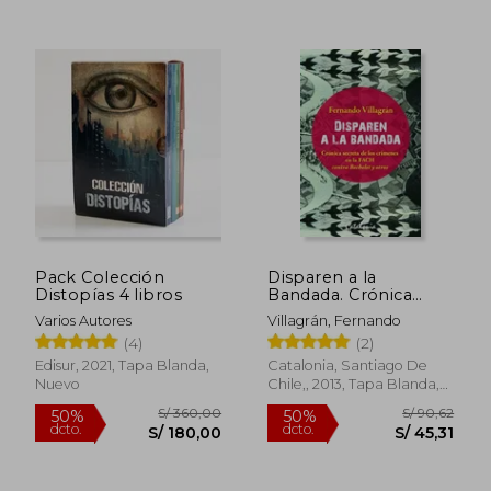
dcto.
dcto.
S/ 84,56
S/ 91,
Pack Colección
Disparen a la
Distopías 4 libros
Bandada. Crónica
Secreta de los
Varios Autores
Villagrán, Fernando
Crímenes de las Fach
(4)
(2)
Contra Bachelet y
Otros / Fernando
Edisur, 2021, Tapa Blanda,
Catalonia, Santiago De
Villagrán.
Nuevo
Chile,, 2013, Tapa Blanda,
Nuevo