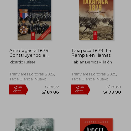
50%
55%
dcto.
dcto.
S/ 69,02
S/ 70,
Antofagasta 1879:
Tarapacá 1879: La
Construyendo el
Pampa en llamas
camino a la victoria
Ricardo Kaiser
Fabián Berríos Villalón
Tranviares Editores, 2023,
Tranviares Editores, 2025,
Tapa Blanda, Nuevo
Tapa Blanda, Nuevo