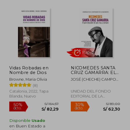
S/ 175,72
S/ 159,
50%
50%
dcto.
dcto.
S/ 87,86
S/ 79,
Vidas Robadas en
NICOMEDES SANTA
Nombre de Dios
CRUZ GAMARRA: EL
GRAN EDUCADOR DE
Browne, Maria Olivia
JOSÉ (CHECHE) CAMPOS
AYER, HOY Y
DÁVILA, FERNANDO
(8)
SIEMPRE
FLORES, DENIS PAGÁN,
Catalonia, 2022, Tapa
UNIDAD DEL FONDO
YULI CHINCHAY, YAMILE
Blanda, Nuevo
EDITORIAL DE LA
AGUIRRE
UNIVERSIDAD, 2025, Tapa
Blanda, Nuevo
Disponible
Usado
en Buen Estado a