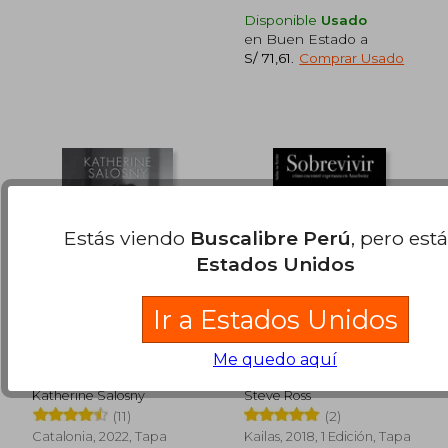
Disponible
Usado
en Buen Estado a
S/ 71,61
.
Comprar Usado
Estás viendo
Buscalibre Perú
, pero est
Estados Unidos
Ir a Estados Unidos
El Abuso no es un
Sobrevivir
Me quedo aquí
Espectáculo
Katherine Salosny
Steve Ross
S/ 176,09
S/ 158
(11)
(2)
55%
55%
dcto.
dcto.
S/ 79,24
S/ 71,
Catalonia, 2022, Tapa
Kailas, 2018, 1 Edición, Tapa