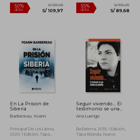
Nuevo
S/ 107,94
S/ 198
45%
55%
dcto.
dcto.
S/ 59,37
S/ 89,
En La Prision de
Seguir viviendo… El
Siberia
testimonio se una
víctima de pedofilia
Barbereau, Yoann
Ana Luengo
Principal De Los Libros,
Bellaterra, 2019, 1 Edición,
2020, 1 Edición, Tapa
Tapa Blanda, Nuevo
Blanda, Nuevo