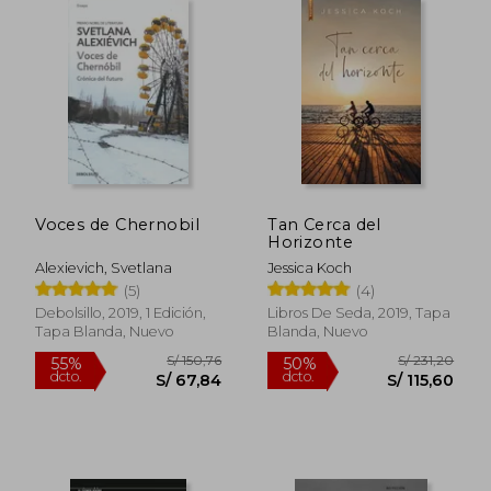
Voces de Chernobil
Tan Cerca del
Horizonte
Alexievich, Svetlana
Jessica Koch
(5)
(4)
Debolsillo, 2019, 1 Edición,
Libros De Seda, 2019, Tapa
Tapa Blanda, Nuevo
Blanda, Nuevo
S/ 98,49
S/ 198
50%
50%
dcto.
dcto.
S/ 49,25
S/ 99,